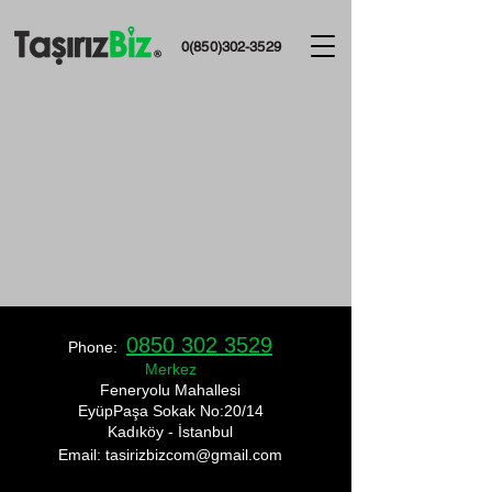
0(850)302-3529
0850 302 3529
Phone:
Merkez
​Feneryolu Mahallesi
EyüpPaşa Sokak No:20/14
Kadıköy - İstanbul
Email: tasirizbizcom
@gmail.com