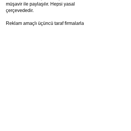
müşavir ile paylaşılır. Hepsi yasal
çerçevededir.
Reklam amaçlı üçüncü taraf firmalarla
paylaşım yapılmaz.
5. Talep Üzerine Silme / Düzeltme
Hakkı
Müşteriler, istedikleri zaman verilerinin
silinmesini, düzeltilmesini veya
işlenmemesini talep edebilir.
Bu haklar KVKK kapsamındadır ve
genellikle “İletişim” sayfası veya
destek hattı üzerinden yapılabilir.
0850 302 3529
Phone:
Merkez
​Feneryolu Mahallesi