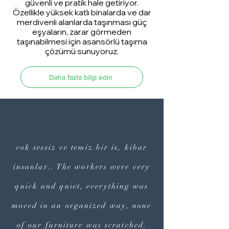
güvenli ve pratik hale getiriyor.
Özellikle yüksek katlı binalarda ve dar
merdivenli alanlarda taşınması güç
eşyaların, zarar görmeden
taşınabilmesi için asansörlü taşıma
çözümü sunuyoruz.
Daha fazla bilgi edin
cok sessiz ve temiz bir is, kibar
insanlar.. The workers were very
quick and quiet, everything was
moved in an organized way, none
of our furniture was scratched.