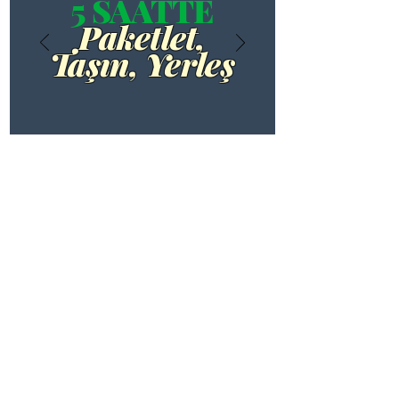
5 SAATTE
Paketlet,
Taşın, Yerleş
Güvenli Taşınma için Daha
Fazla Bilgi
FİYAT ALIN
Taşırızbiz sizin için tüm işleri
yapıyor.
Taşınmak herkes için stresli bir 
zamandır. Yaşayacak yeni bir yer 
bulmanız, eski evinizi toplamanız ve her 
Taşınma planınızı ve programınızı
şeyi güvenli bir şekilde taşımanız 