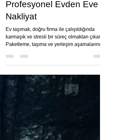
Paketle • Taşın • Yerleş:
TaşırızBiz ile 5 Saatte
Profesyonel Evden Eve
Nakliyat
Ev taşımak, doğru firma ile çalışıldığında
karmaşık ve stresli bir süreç olmaktan çıkar.
Paketleme, taşıma ve yerleşim aşamalarının
profesyonelce yönetilmesi; zaman kaybını,
eşya hasarını ve belirsizliği ortadan kaldırır.
TaşırızBiz Evden Eve Nakliyat, bu süreci
sadeleştiren hizmet anlayışıyla öne çıkar: 5
Saatte – Paketle • Taşın • Yerleş.
www.tasirizbiz.com incelendiğinde, firmanın
hizmetlerini net, anlaşılır ve müşteri
ihtiyaçlarına odaklı bir şekilde sunduğu
görülmekte