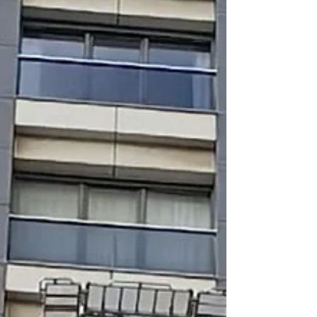
içi düzenlemeler; taşınma sürecinin
profesyonel şekilde planlanmasını zorunlu
kılar. TaşırızBiz Evden Eve Nakliyat,
Feneryolu’nda sunduğu çözümlerle bu süreci
hızlı, düzenli ve güvenli hâle getirir. Firmanın
benimsediği hizmet anlayışı ne