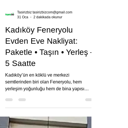
Tasirizbiz tasirizbizcom@gmail.com
31 Oca
2 dakikada okunur
Kadıköy Feneryolu
Evden Eve Nakliyat:
Paketle • Taşın • Yerleş –
5 Saatte
Kadıköy’ün en köklü ve merkezi
semtlerinden biri olan Feneryolu, hem
yerleşim yoğunluğu hem de bina yapısı
nedeniyle evden eve nakliyat konusunda
deneyim gerektiren bir bölgedir. Dar sokaklar,
apartman girişleri, yüksek katlı binalar ve site