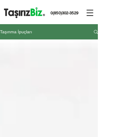
0(850)302-3529
Taşınma İpuçları