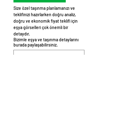
Size özel taşınma planlamanızı ve 
teklifinizi hazırlarken doğru analiz, 
doğru ve ekonomik fiyat teklifi için 
eşya görselleri çok önemli bir 
detaydır. 
Bizimle eşya ve taşınma detaylarını
burada paylaşabilirsiniz.
Yazacağınız detaylar süreci daha 
kolay ve hızlı yönetmemizi 
sağlayacaktır.
Fırsat ve kampanyalardan 
haberdar olmak istiyorum.
Teklif Al