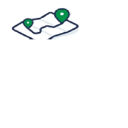
Şehirler arası
Daha fazla bilgi edin
Neden Taşırız
biz
!