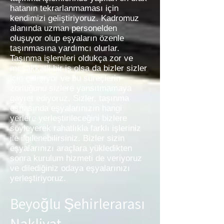
hatanın tekrarlanmaması için
kendimizi geliştiriyoruz. Kadromuz
alanında uzman personelden
oluşuyor olup eşyaların özenle
taşınmasına yardımcı olurlar.
Taşınma işlemleri oldukça zor ve
meşakkatli bir iş olsa da bizler sizler
için çalışıyor ve bu süreçlerin
zorluğunu sizlere yansıtmamaya
gayret ediyoruz. Sizler, taşınma
esnasında eşyalarınızın hangi
yerlere yerleştirileceğini bizlere
söyleyerek rahatlıkla farklı işleriniz
ile ilgilenebilirsiniz. Bizler sizin
eşyalarınızı araçlara yükledikten
sonra kurulum hizmeti de veriyoruz
ve dilediğiniz odaya eşyalarınızı
yerleştiriyoruz.
Beyoğlu Şehirlerarası
Nakliyat