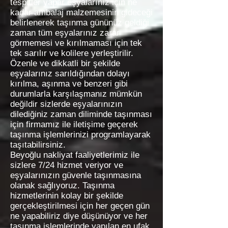
tespitler yapar eşyalarınız için ne
kadar ambalaj malzemesinin gideceği
belirlenerek taşınma gününüz geldiği
zaman tüm eşyalarınız zarar
görmemesi ve kırılmaması için tek
tek sarılır ve kolilere yerleştirilir.
Özenle ve dikkatli bir şekilde
eşyalarınız sarıldığından dolayı
kırılma, aşınma ve benzeri gibi
durumlarla karşılaşmanız mümkün
değildir sizlerde eşyalarınızın
dilediğiniz zaman diliminde taşınması
için firmamız ile iletişime geçerek
taşınma işlemlerinizi programlayarak
taşıtabilirsiniz.
Beyoğlu nakliyat faaliyetlerimiz ile
sizlere 7/24 hizmet veriyor ve
eşyalarınızın güvenle taşınmasına
olanak sağlıyoruz. Taşınma
hizmetlerinin kolay bir şekilde
gerçekleştirilmesi için her geçen gün
ne yapabiliriz diye düşünüyor ve her
taşınma işlemlerinde yapılan en ufak