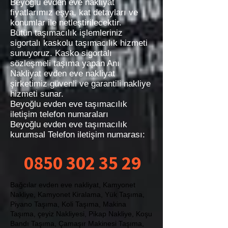
Beyoğlu evden eve nakliyat
fiyatlarımız eşya, kat detayları ve
konumlar ile netleştirilecektir.
Bütün taşımacılık işlemleriniz
sigortalı kaskolu taşımacılık hizmeti
sunuyoruz. Kasko sigortalı
sözleşmeli taşıma yapan Anı
Nakliyat evden eve nakliyat
şirketimiz güvenli ve garantili nakliye
hizmeti sunar.
Beyoğlu evden eve taşımacılık
iletişim telefon numaraları
Beyoğlu evden eve taşımacılık
kurumsal Telefon iletişim numarası:
0850 302 35 29
Bağcılar evden eve nakliyat, Kamyonet Nakliye, Kamyonet Kiralama, Yük Taşıma, Piyano Taşıma, Koli Taşıma, Makina Taşıma, çeyiz Nakliyesi, Pikap Nakliye, Koşu Bandı Taşıma, Çamaşır Makinesi Taşıma, Bulaşık Makinesi Taşıma ,Kasa Taşıma, Mobilya Taşıma, Transporte de camiones, Alquiler de camiones, Transporte de carga, Transporte de piano, Transporte de paquetes, Transporte de máquinas, Transporte Dowery, Transporte de camionetas, Transporte en cinta, Transporte de lavadoras, Transporte de lavavajillas, Transporte seguro, Transporte de muebles, Truck Transport, Truck Rental, Cargo Transport, Piano Transport, Parcel Transport, Machine Transport, dowry Transport, Pickup Transport, Treadmill Transport, Washing Machine Transport, Dishwasher Transport, Case Transport, Furniture Transport, Transporte de camiones, Alquiler de camiones, Transporte de carga, النقل بالشاحنات ، تأجير الشاحنات ، نقل البضائع ، نقل البيانو ، نقل الطرود ، نقل الآلة ، نقل المهور ، النقل لاقط ، نقل المطحنة ، نقل الغسالة ، نقل غسالة الصحون ، نقل الحالة ، نقل الأثاث, , Evden eve nakliyat Bağcılar , Bağcılar Kurumsal Nakliyat, Bağcılar Evden Eve Nakliye, Avcılar Nakliyat, Avcılar Evden Eve, Nakliyat Fiyatları Avcılar, Evden Eve Nakliyat Avcılar, Taşımacılık Avcılar, Avcılar Parça Eşya Taşıma, Avcılar Eşya taşıma, Avcılar Şehirlerarası nakliyat, Avcılar Şehir içi Nakliyat, Avcılar Parça Eşya Taşıma, Avcılar Sigortalı Nakliyat, Avcılar Transport, Avcılar Home to Home, Transport Prices Avcılar, Home to Home Transport Avcılar, Transport Avcılar, Avcılar Piece Goods Transportation, Avcılar Goods Transportation, Avcılar Intercity Transportation, Avcılar Urban Transportation, Avcılar Piece Item Transportation, Avcılar Insured Transportation, Авджылар Транспорт, Авджылар На дом, Транспортные цены Авджылар, Транспорт От дома до дома Авджылар, Транспорт Авджылар, Перевозка штучных грузов Авджылар, Перевозка грузов Авджылар, Междугородние перевозки Авджылар, Городские перевозки Авджылар, Транспортировка штучных грузов Авджылар, Авджылар застрахованный транспорт,t، أسعار النقل Avcılar، من منزل إلى منزل النقل Avcılar، النقل Avcılar، Avcılar قطعة نقل البضائع، Avcılar نقل البضائع، Avcılar Intercity Transportation، Avcılar Urban Transportation، Avcılar Piece Item Transport،, sanateseri taşımacılığı, tablo taşımacılığı, tablo nakliyesi, heykel nakliyesi, sanat eseritaşımacılığı sanat eseri nakliyesi, sanateseri nakliyesi, Hijyenik nakliyat, İstanbul İçi Profesyonel Nakliyat, Firmaları Nakliyat Firmaları, İstanbul İçi Profesyonel NakliyatFirmaları, en iyi Nakliyat Firmaları, en ucuz Nakliyat Firmaları, en kaliteli Nakliyat Firmaları, yurtiçi Nakliyat Firmaları, yurt içi Nakliyat Firmaları, AntikaTaşımacılığı, AntikTaşımacılığı, armut nakliye armutnakliye, armut evden eve nakliyat, armut evdeneve nakliyat, armut evden evenakliyat, nakliyat armut evden eve, Şehiriçi Nakliye, Şehir içi Nakliye, Nakliye Şehir içi, giysi dolaplı taşıma, dolaplı taşıma, yurtiçi nakliyat, yurt içi nakliyat, butik nakliyat, butiknakliyat, alanya nakliyat, alanyanakliyat, Alanya Transport, Transport Alanya, Транспорт Алании, alanya evden eve nakliyat, Доставка на дом в Алании, Alanya home delivery, bodrum home delivery, home delivery Alanya, home delivery bodrum, home delivery istanbul, home delivery üsküdar, home delivery çamlıca, home delivery fatih, home delivery beyoğlu, home delivery nişantaşı, home delivery kadıköy, home delivery moda, istanbula nakliye, istanbulanakliye, istanbula nakliyat, istanbul nakliye, antalya home delivery, ankara home delivery, mugla home delivery, muğla home delivery, marmaris home delivery, datça home delivery, didim home delivery, kuşadası home delivery, mersin home delivery, aydın home delivery, eskişehir home delivery, kütahya home delivery, city ​​home delivery​​, home delivery city, transportation of goods, within the city transportation, of goods​​home delivery besiktas, ​​besiktas delivery, besiktas home delivery, home delivery taksim, taksim home delivery, homedelivery city, ​​seat transport, city ​​seattransport​​, seat transport​​seattransport, belek nakliyat, beleknakliyat, istanbulbeleknakliyat, bebek nakliyat, bebeknakliyat, home delivery bebek, bebek home delivery, maslak home delivery, home delivery maslak, home delivery sariyer, home delivery sarıyer, home delivery zekeriyaköy, zekeriyakoy home delivery, sariyer home delivery, sanathırsızı, sanattaşıma firması, maslak nakliyat, maslaknakliyat, nakliyatmaslak, nakliyat maslak, home delivery yeniköy, home delivery emirgan, home delivery uskudar, home delivery kadikoy, home delivery acibadem, home delivery kosuyolu home delivery ümraniye, home delivery umraniye, home delivery camlica, home delivery adalar, home delivery atakoy, home delivery suadiye, suadiye home delivery, yeniköy home delivery, yenikoy home delivery, home delivery beylerbeyi, home delivery kuzguncuk, home delivery cengelkoy, home delivery atasehir, home delivery ataşehir, ataşehir home delivery, atasehir home delivery, ataşehirnakliyat, nakliyat ataşehir, moda nakliyat, modanakliyat, nakliyat moda, suadiye nakliyat, suadiyenakliyat, nakliyat, nakliyat adalar, nakliyat, nakliyatadalar evden, nakliyat ofis, nakliyat, tepe nakliyat, tepenakliyat, nakliyattepe, kurtuluş nakliyat, kurtuluşnakliyat, nakliyatkurtuluş, cihangir nakliyat, cihangirnakliyat, nakliyatcihangir, cihangir home delivery, home delivery cihangir, gültepe nakliyat, gültepenakliyat, home delivery etiler, home delivery akatlar, home delivery hisar, etiler home delivery, akatlar home delivery, ortaköy home delivery, fikirtepe home delivery, home delivery fikirtepe, sariyerhome delivery, bahçeköy home delivery, kilyos home delivery, arıköy home delivery, home delivery arıköy, home delivery kireçburnu, home delivery tarabya, tarabya home delivery, home delivery yenikoy, zekeriyaköynakliye, zekeriyaköy nakliye, zekeriyaköy koltuk taşıma, zekeriyaköy parça eşya taşıma, uskumruköy nakliyat, uskumruköynakliye, home delivery uskumrukoy, home deliver, home delive, home delivery istanbul, istambul home delivery, üsküdarnakliyat, üsküdarnakliya, üsküdarnakliye, uskudarhome delivery, home delivery uskuda, koşuyolunakliyat, nakliyatcı, nakliyebul, antalya evden eve nakliyat, side nakliyat, side evden eve nakliyat, manavgat nakliyat, manavgat evden eve nakliyat, anı nakliyat yolda, anınakliyat, aninakliyat, acıbademnakliye, acıbadem nakliye, kosuyolunakliyat, kosuyolunakliye, kosuyolu nakliyat, koşuyolunakliye, koşuyolu nakliye, nakliyat acıbadem, nakliye acıbadem, nakliyat üsküdar, nakliyeüsküdar, nakliyatistanbul, nakliyat harem, harem nakliyat, selimiye nakliyat, nakliyat selimiye, doğancılarnakliyat, doğancılar nakliyat, nakliyat doğancılar, nakliyat sarıyer, nakliye sarıyer, nakliyesarıyer, nakliyat madenler, nakliyatmadenler, madenler nakliyat, nakliyat acarlar, nakliyat göztepe, nakliyat suadiye, fenerbahçe nakliyat, fenerbahçenakliyat, nakliyat fenerbahçe, kızıltoprak nakliyat, nakliyat kızıltoprak, nakliyat caddebostan, nakliyatcaddebostan, caddebostannakliyat, caddebostan nakliyat, transportation carrier home delivery, sariyer home delivery, sile home delivery, ankara home delivery, izmir home delivery, bursa home delivery, beykoz home delivery, acarlar home delivery, kavacık home delivery, levent home delivery, sanayi home delivery, maltepe home delivery, bostancı home delivery, göztepe Nakliyeci, mainframe transportation, table transport, table shipping, sculpture transport, art work transport, artwork shipping, artwork shipping, hygienic transport, Professional Transport, Companies in Istanbul, Forwarding Companies, In Istanbul Professional, Shipping Companies best shipping companies cheapest shipping companies top quality shipping companies Domestic Transport Companies Domestic Transport Companies Antiques Transportation antique transport pear shipping pear shipping pear home delivery pear home delivery pear home delivery shipping pear home to home Local Transport City Transport Shipping Inner City clothes closet transport locker transport domestic shipping domestic shipping boutique shipping boutique shipping Alanya Transport spaceshipping Alanya Transport Transport Alanya Транспорт Алании Alanya home delivery Доставка на дом в Алании Alanya home delivery Bodrum home delivery home delivery Alanya home delivery basement home delivery istanbul home delivery uskudar home delivery camlica home delivery home delivery beyoglu home delivery Nisantasi home delivery kadikoy home delivery fashion shipping to istanbul istanbul shipping shipping to istanbul istanbul shipping antalya home delivery ankara home delivery mugla home delivery mugla home delivery marmaris home delivery datca home delivery didim home delivery kusadasi home delivery mersin home delivery Aydin home delivery Eskisehir home delivery Kütahya Home Delivery city ​​home delivery home delivery city transportation of goods within the city transportation of goods home delivery besiktas besiktas delivery besiktas home delivery home delivery taxi Taksim Home Delivery home delivery city ​​seat transport city ​​seattransport seat transport seattransport baby shipping babyshipping home delivery baby baby home delivery maslak home delivery home delivery maslak home delivery sariyer home delivery sariyer home delivery zekeriyakoy zekeriyakoy home delivery sariyer home delivery maslak shipping maslak shipping shippingmaslak shipping maslak home delivery Yenikoy home delivery emirgan home delivery uskudar home delivery kadikoy home delivery acibadem home delivery route home delivery umraniye home delivery umraniye home delivery camlica home delivery islands home delivery home delivery suadiye suadiye home delivery Yenikoy Home Delivery Yenikoy home delivery home delivery beyl