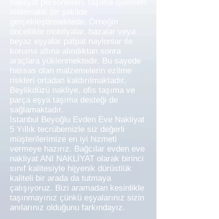
nakliyat personelleri, taşıma işlemleri
sistematik bir şekilde
gerçekleştirmektedir. Örneğin
öncellikle mobilyalar, bazalar veya
beyaz eşyalar patpat naylonlar ile
koruma altına alındıktan sonra
araçlara yüklenmektedir. Bu sayede
hassas olan malzemelerin ezilme
riskleri ortadan kaldırılmaktadır.
Beylikdüzü nakliye, ofis taşıma ve
parça eşya taşıma desteği de
sağlamaktadır.
İstanbul Beyoğlu Evden Eve Nakliyat
5 Yıllık tecrübemizle siz değerli
müşterilerimize en iyi hizmeti
vermeye hazırız. Bağcılar evden eve
nakliyat ANI NAKLİYAT olarak birinci
sınıf kalitesiyle hijyenik dürüstlük
kaliteli bir arada da tutmaya
çalışıyoruz. Bizi aramadan kesinlikle
taşınmayınız çünkü eşyalarınız sizin
anılarınız olduğunu farkındayız.