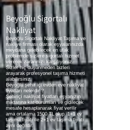
Beyoğlu Sigortalı
Nakliyat
Beyoğlu Sigortalı Nakliyat Taşıma ve
nakliye firması olarak eşyalarınızda
meydana gelebilecek en ufak
problemde sizlere sigortalı hizmet
vererek zararınızı karşılıyoruz.
Sizler hiç düşünmeden bizleri
arayarak profesyonel taşıma hizmeti
alabilirsiniz.
Beyoğlu şehir içi evden eve nakliyat
fiyatları nelerdir ?
Şehiriçi nakliyat fiyatları eşyanızın
miktarına kat durumları ve gidilecek
mesafe hesaplanarak fiyat verilir
ama ortalama 1500 TL olup 1+1 ev
taşıma fiyatı ile 2+1 ev taşıma fiyatı
aynı değildir.