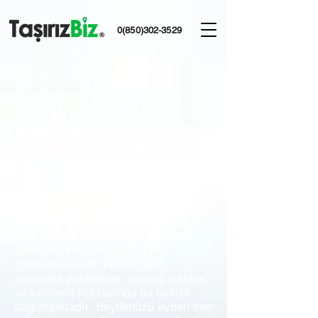
0(850)302-3529
Beyoğlu Evden Eve
Nakliyat
Beyoğlu evden eve nakliyat ve
depolama hizmeti almak isteyen
müşteriler Beyoğlu evden eve
nakliyat firmasın tercih etmektedir.
Çünkü firma hem kaliteli hem de
ekonomik bir hizmet sunmaktadır.
Tüm eşyalar Beyoğlu başta olmak
üzere İstanbul’un 39 ilçesine
götürülmektedir. Firma, aynı
zamanda paketleme, montaj, sökme
ve kolileme noktasında da destek
sağlamaktadır. Beylikdüzü evden eve