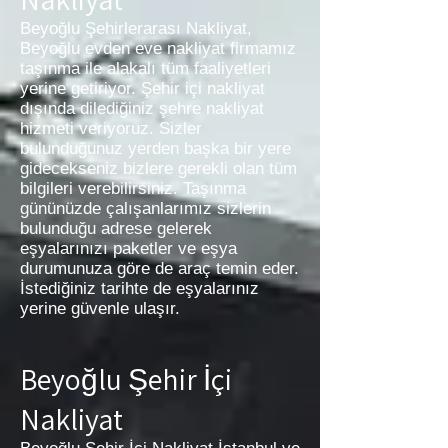
Beyoğlu Şehirlerarası Nakliyat,
Beyoğlu evden eve nakliyat firmamız
taşınma ile alakalı tüm faaliyetleri
yerine getiriyor. Şehir içi nakliyat
dışında dilediğiniz şehre nakliyat
hizmeti veriyoruz. Sizler
bulunduğunuz yerden başka bir yere
gidecekseniz bizlere gerekli olan tüm
bilgileri verebilirsiniz. Taşınma
gününüzde çalışanlarımız sizlerin
bulunduğu adrese gelerek
eşyalarınızı paketler ve eşya
durumunuza göre de araç temin eder.
İstediğiniz tarihte de eşyalarınız
yerine güvenle ulaşır.
Beyoğlu Şehir İçi
Nakliyat