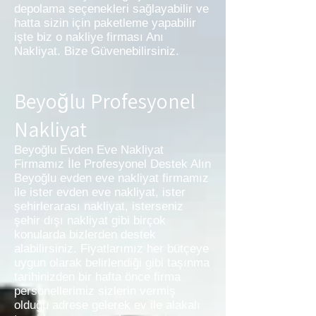
depolama seçenekleri sağlayabilir ve
hatta sizin için paketleme yapabilir
işte biz o nakliye firması Anı
Nakliyat. Bize Güvenebilirsiniz.
Beyoğlu Profesyonel
Nakliyat
Beyoğlu Evden Eve Nakliyat
Firmamız İle Profesyonel Destek Alın
Beyoğlu evden eve nakliyat firmamız
ile ister evden eve nakliyat, ister
şehirlerarası nakliyat, isterseniz
şehir dışı nakliyat gibi birçok
konularda bizlerden destek
alabilirsiniz. Fiyatlarımız her bütçeye
uygun olarak belirlendiği gibi taşınma
tarihinizden bir hafta önce firma
personellerimiz sizlerin vermiş
olduğu adrese gelerek ev ile alakalı