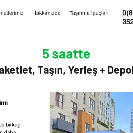
0(8
metlerimiz
Hakkımızda
Taşınma İpuçları
35
5 saatte
aketlet, Taşın, Yerleş + Depo
imi
ce birkaç
en daha