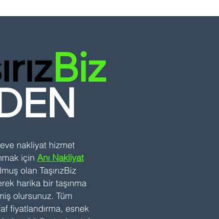
ırız
Biz
DEN
ve nakliyat hizmet
nmak için
Anı Nakliyat
lmuş olan TaşırızBiz
rek harika bir taşınma
miş olursunuz. Tüm
faf fiyatlandırma, esnek