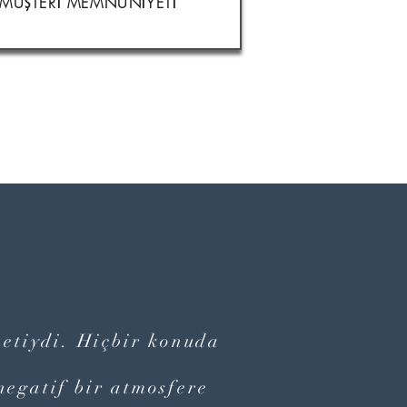
MÜŞTERİ MEMNUNİYETİ
metiydi. Hiçbir konuda
negatif bir atmosfere