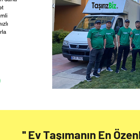
et
imli
ızlı
rla
'' Ev Taşımanın En Özenli 