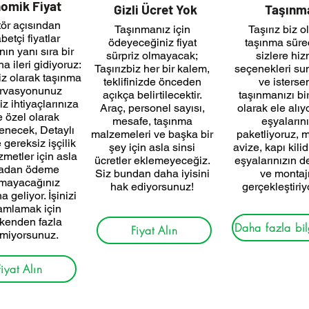
omik Fiyat
Gizli Ücret Yok
Taşınm
ör açısından
Taşınmanız için
Taşırız biz o
betçi fiyatlar
ödeyeceğiniz fiyat
taşınma süre
ın yanı sıra bir
sürpriz olmayacak;
sizlere hiz
a ileri gidiyoruz:
Taşırızbiz her bir kalem,
seçenekleri su
biz olarak taşınma
teklifinizde önceden
ve isterse
ervasyonunuz
açıkça belirtilecektir.
taşınmanızı bi
z ihtiyaçlarınıza
Araç, personel sayısı,
olarak ele alıy
 özel olarak
mesafe, taşınma
eşyalarını
enecek, Detaylı
malzemeleri ve başka bir
paketliyoruz, m
e gereksiz işçilik
şey için asla sinsi
avize, kapı kili
zmetler için asla
ücretler eklemeyeceğiz.
eşyalarınızın 
ladan ödeme
Siz bundan daha iyisini
ve montaj
mayacağınız
hak ediyorsunuz!
gerçekleştiriy
 geliyor. İşinizi
amlamak için
kenden fazla
Daha fazla bil
Fiyat Alın
miyorsunuz.
Fiyat Alın