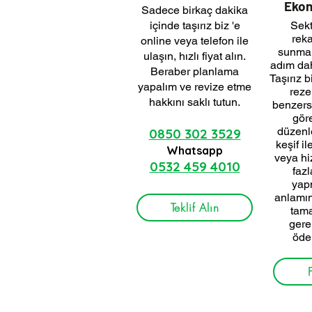
Ekon
Sadece birkaç dakika
içinde taşırız biz 'e
Sekt
reka
online veya telefon ile
sunman
ulaşın, hızlı fiyat alın.
adım dah
Beraber planlama
Taşırız 
yapalım ve revize etme
rez
hakkını saklı tutun.
benzersi
göre
düzenl
0850 302 3529
keşif il
Whatsapp
veya hi
0532 459 4010
faz
yap
anlamına
Teklif Alın
tam
gere
öde