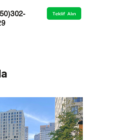
50)302-
Teklif Alın
29
la