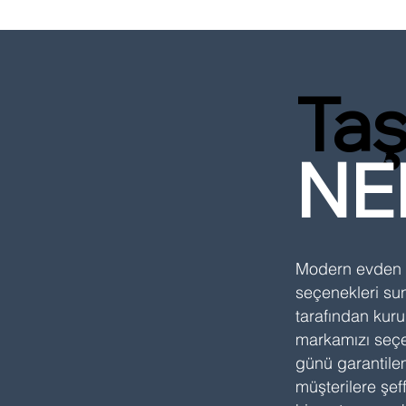
Taş
NE
Modern evden e
seçenekleri su
tarafından kuru
markamızı seçe
günü garantile
müşterilere şef