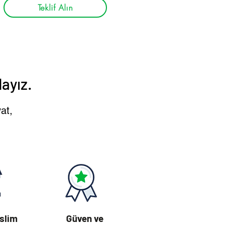
Teklif Alın
ayız.
at,
slim
Güven ve