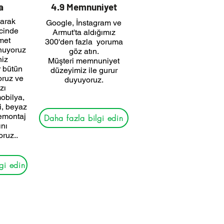
a
4.9 Memnuniyet
larak
Google, İnstagram ve
cinde
Armut'ta aldığımız
met
300'den fazla yoruma
nuyoruz
göz atın.
niz
Müşteri memnuniyet
r bütün
düzeyimiz ile gurur
oruz ve
duyuyoruz.
zı
obilya,
di, beyaz
demontaj
Daha fazla bilgi edin
ını
oruz..
gi edin