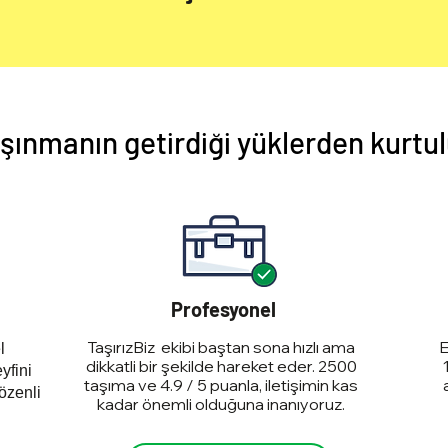
şınmanın getirdiği yüklerden kurtu
Profesyonel
TaşırızBiz ekibi baştan sona hızlı ama
E
l
dikkatli bir şekilde hareket eder. 2500
yfini
taşıma ve 4.9 / 5 puanla, iletişimin kas
özenli
kadar önemli olduğuna inanıyoruz.