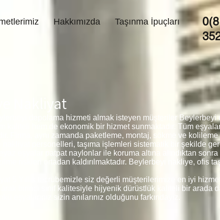
0(8
metlerimiz
Hakkımızda
Taşınma İpuçları
35
e Nakliyat
ylerbeyi depolama hizmeti almak isteyen müşteriler Beylerbeyi e
em kaliteli hem de ekonomik bir hizmet sunmaktadır. Tüm eşyala
edir. Firma, aynı zamanda paketleme, montaj, sökme ve kolileme
akliyat personelleri, taşıma işlemleri sistematik bir şekilde ge
beyaz eşyalar patpat naylonlar ile koruma altına alındıktan sonr
me riskleri ortadan kaldırılmaktadır. Beylerbeyi nakliye, ofis t
t 5 Yıllık tecrübemizle siz değerli müşterilerimize en iyi hizme
 birinci sınıf kalitesiyle hijyenik dürüstlük kaliteli bir arada d
kü eşyalarınız sizin anılarınız olduğunu farkındayız.