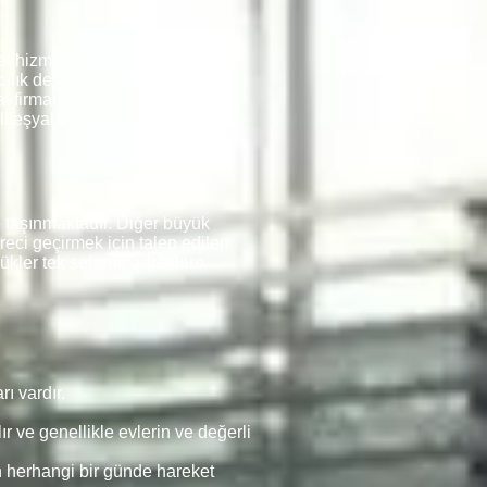
t hizmeti veren firmalarda
ılık desteğini sağlamaktadır.
 firmamız rezidansları, siteleri
rli eşyalarını yanına almakta ve
taşınmaktadır. Diğer büyük
reci geçirmek için talep edilen
ükler tek seferde adreslere
ı vardır.
r ve genellikle evlerin ve değerli
n herhangi bir günde hareket