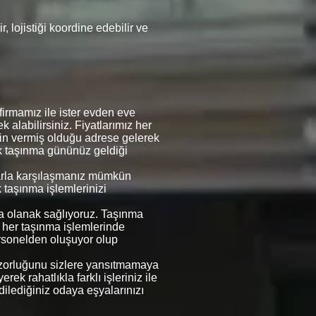
 lojistiği koordine edebilir ve
irmamız ile ister evden eve
k alabilirsiniz. Fiyatlarımız her
erin vermiş olduğu adrese gelerek
rek taşınma gününüz geldiği
mlarla karşılaşmanız mümkün
k taşınma işlemlerinizi
ına olanak sağlıyoruz. Taşınma
e her taşınma işlemlerinde
rsonelden oluşuyor olup
in zorluğunu sizlere yansıtmamaya
ek rahatlıkla farklı işleriniz ile
 dilediğiniz odaya eşyalarınızı