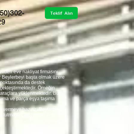
50)302-
Teklif Alın
29
vden eve nakliyat firmasını
r Beylerbeyi başta olmak üzere
 noktasında da destek
rçekleştirmektedir. Örneğin
a araçlara yüklenmektedir. Bu
aşıma ve parça eşya taşıma
ti vermeye hazırız. Beylerbeyi
a tutmaya çalışıyoruz. Bizi