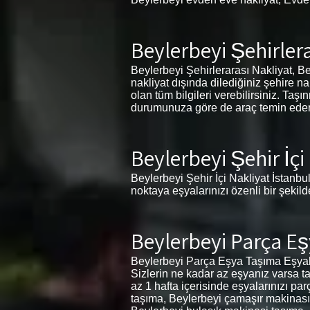
Beylerbeyi Şehirlera
Beylerbeyi Şehirlerarası Nakliyat, Bey
nakliyat dışında dilediğiniz şehire n
olan tüm bilgileri verebilirsiniz. Ta
durumunuza göre de araç temin eder. İ
Beylerbeyi Şehir İçi
Beylerbeyi Şehir İçi Nakliyat İstanbul
noktaya eşyalarınızı özenli bir şekil
Beylerbeyi Parça E
Beylerbeyi Parça Eşya Taşıma Eşyala
Sizlerin ne kadar az eşyanız varsa ta
az 1 hafta içerisinde eşyalarınızı pa
taşıma, Beylerbeyi çamaşır makinası