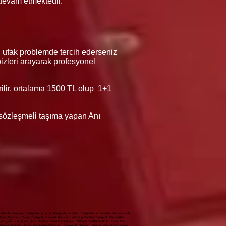
 devam etmektedir.
n ufak problemde tercih ederseniz
 bizleri arayarak profesyonel
erilir, ortalama 1500 TL olup 1+1
ı sözleşmeli taşıma yapan Anı
iler de camiones, Transporte de carga, Transporte de piano, Transporte de paquetes, Transporte de
 dowry Transport, Pickup Transport, Treadmill Transport, Washing Machine Transport, Dishwasher
yatları Bağcılar , Evden Eve Nakliyat Bağcılar , Taşımacılık Bağcılar , Bağcılar Parça Eşya Taşıma,