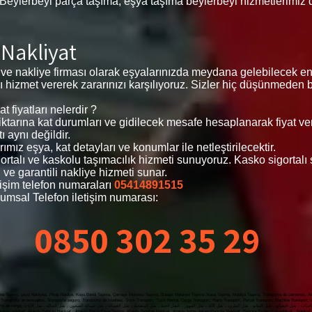
 Beylerbeyi parça taşıma, eşya taşıma beylerbeyi hizmetlerimiz
 Nakliyat
 ve nakliye firması olarak eşyalarınızda meydana gelebilecek e
rtalı hizmet vererek zararınızı karşılıyoruz. Sizler hiç düşünmeden
 fiyatları nelerdir ?
 miktarına kat durumları ve gidilecek mesafe hesaplanarak fiyat v
ı aynı değildir.
ımız eşya, kat detayları ve konumlar ile netleştirilecektir.
igortalı ve kaskolu taşımacılık hizmeti sunuyoruz. Kasko sigortal
 ve garantili nakliye hizmeti sunar.
tişim telefon numaraları
05414891515
umsal Telefon iletişim numarası:
0850 302 35 29
a Taşıma, çeyiz Nakliyesi, Pikap Nakliye, Koşu Bandı Taşıma, Çamaşır Makinesi Taşıma, Bulaşık Makinesi Taşıma ,Kasa Taşıma, Mobilya Taşıma, Transporte de camiones, Alqu
Transporte de lavavajillas, Transporte seguro, Transporte de muebles, Truck Transport, Truck Rental, Cargo Transport, Piano Transport, Parcel Transport, Machine Transport,
yat, Nakliyat Fiyatları Ataköy , Evden Eve
ası nakliyat, Ataköy Şehir içi Nakliyat, Ataköy Parça Eşya Taşıma, Ataköy Sigortalı Nakliyat, Ataköy home deliveryBağcılar Nakliyat, Bağcılar Evden Eve nakliyat, Nakliyat Fi