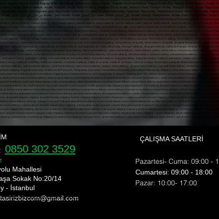
aşıma, Bağcılar Sigortalı Nakliyat,Bağcılar evden eve nakliyat, Evden eve nakliyat Bağcılar , Bağcılar Kurumsal Nakliyat, Bağcılar Evden Eve Nakliye, Avcılar Nakliyat, Avcılar E
şya Taşıma, Avcılar Sigortalı Nakliyat, Avcılar Transport, Avcılar Home to Home, Transport Prices Avcılar, Home to Home Transport Avcılar, Transport Avcılar, Avcılar Piece Good
ар Транспорт, Авджылар На дом, Транспортные цены Авджылар, Транспорт От дома до дома Авджылар, Транспорт Авджылар, Перевозка штучных грузов Авджылар, Пе
Транспортировка штучных грузов Авджылар, Авджылар застрахованный транспорт,t، أسعار النقل Avcılar، من منزل إلى منزل النقل Avcılar، النقل Avcılar، Avcılar قطعة نقل البضائع، Avcılar نقل البضائع، Avcılar Intercity Transp
İM
ÇALIŞMA SAATLERİ
0850 302 3529
e:
z
Pazartesi- Cuma: 09:00 - 
yolu Mahallesi
​​Cumartesi: 09:00 - 18:00
aşa Sokak No:20/14
​Pazar: 10:00- 17:00
y - İstanbul
 tasirizbizcom
@gmail.com
nı shipping bomonti nakliyat bülent nakliyat ekim nakliyat ev taşıma evden eve nakliyat fiyat eve nakliyat fulya nakliye fulya nakliyeci gayretepe nakliyat gayrettepe nakliyat
rı esentepe ortaköy nakliyat üsküdar nakliye Şişli evden eve nakliyat şehir içi nakliye şehirler arası nakliyat şişli ev taşıma şişli nakliyat şişli nakliye nakliyat fulya nak
ye Mecidiyeköy Transport Mediciyeköy Transport Moving State Transport Uskudar Transport Companies Esentepe Ortakoy Transport Uskudar Transport Sisli Home To Home Transp
, üsküdar sigortalı nakliyat, üsküdar güvenilir nakliyat, üsküdar en iyi nakliyat firması, üsküdar uygun fiyatlı nakliyat, üsküdar nakliyat fiyatlar, üsküdar evden eve nakliyat fi
hipping bomonti nakliyat bülent nakliyat ekim nakliyat ev taşıma evden eve nakliyat fiyat eve nakliyat fulya nakliye fulya nakliyeci gayretepe nakliyat gayrettepe nakliyat
sentepe ortaköy nakliyat üsküdar nakliye Şişli evden eve nakliyat şehir içi nakliye şehirler arası nakliyat şişli ev taşıma şişli nakliyat şişli nakliye nakliyat fulya nakliyat