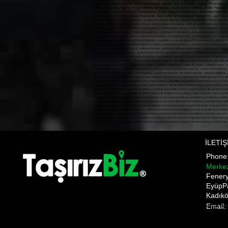
Bağcılar Eşya taşıma, Bağcılar Şehirlerarası nakliyat, Bağcılar Şehir içi Nakliyat, Bağcılar Parça Eşya T
Taşıma, Avcılar Eşya taşıma, Avcılar Şehirlerarası nakliyat, Avcılar Şehir içi Nakliyat, Avcılar Parça E
Transportation, Avcılar Piece Item Transportation, Avcılar Insured Transportation, Авджыл
İLETİŞ
Phon
Merke
​Fener
EyüpP
Kadıkö
Email:
Pnakliyat fulya nakliyat şişli evden eve nakliyat ANI TAŞIMACILIK ani anı home anı kargo anı nakliyat a
gültepe makliye mecidiyeköy nakliyat mediciyeköy nakliye moving state nakliyat üsküdar nakliye firmala
moment shipping bomonti transportation bulent transportation october transportation Gültepe Makli
Prices,üsküdar evden eve nakliyat,üsküdar nakliyat firması, üsküdar ev taşıma,üsküdar asansörlü nakliyat
Pnakliyat fulya nakliyat şişli evden eve nakliyat ANI TAŞIMACILIK ani anı home anı kargo anı nakliyat anı s
gültepe makliye mecidiyeköy nakliyat mediciyeköy nakliye moving state nakliyat üsküdar nakliye firmaları e