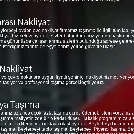
rası Nakliyat
lerbeyi evden eve nakliyat firmamız taşınma ile ilgili tüm faaliyetl
akliyat hizmeti veriyoruz. Sizler bulunduğunuz yerden başka bir 
şınma gününüzde çalışanlarımız sizlerin bulunduğu adrese gelerek
stediğiniz tarihte de eşyalarınız yerine güvenle ulaşır.
 Nakliyat
 ve çevre noktalara uygun fiyatlı şehir içi nakliyat hizmeti veriy
de taşıyor ve profesyonel taşıma gerçekleştiriyoruz.
şya Taşıma
rınız az ancak çok fazla taşıma ücreti ödemek istemiyorsanız a
şınma maliyetinizde bir o kadar düşer. Haftalık programımıza siz
rça olarak dilediğiniz noktaya ulaştırıyoruz. Beylerbeyi buzdolabı
 taşıma, Beylerbeyi tablo taşıma, Beylerbeyi Piyano Taşıma, Be