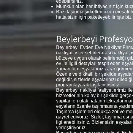
edebilirsiniz.
Mümkün olan her ihtiyacınız için küçü
Bazı taşınma şirketleri uzun mesafeli
hatta sizin için paketleyebilir işte biz
Beylerbeyi Profesyo
Beylerbeyi Evden Eve Nakliyat Firmam
nakliyat, ister şehirlerarası nakliyat,
bütçeye uygun olarak belirlendiği gib
ev ile ilgili detayları tespit eder, 
zaman tüm eşyalarınız zarar görmemesi 
Özenle ve dikkatli bir şekilde eşyal
değildir, sizlerde eşyalarınızı diledi
programlayarak taşıtabilirsiniz.
Beylerbeyi nakliyat faaliyetlerimiz i
hizmetlerinin kolay bir şekilde gerçe
yapılan en ufak hatanın tekrarlanma
eşyaların özenle taşınmasına yardımc
Taşınma işlemleri oldukça zor ve meşa
gayret ediyoruz. Sizler, taşınma esnas
ilgilenebilirsiniz. Bizler sizin eşyal
yerleştiriyoruz.
Beylerbeyi evden eve nakliyat, Evde