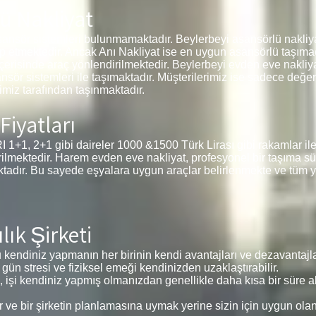
ü Nakliyat
ansör sistemleri bulunmamaktadır. Beylerbeyi asansörlü nakliya
ep etmektedir. Ancak Anı Nakliyat ise en uygun asansörlü taşımac
içerisinde araç yönlendirilmektedir. Beylerbeyi evden eve nakliyat
ansör sistemleri ile taşımaktadır. Müşterilerimiz ise sadece değe
miz tarafından taşınmaktadır.
Fiyatları
 2+1 gibi daireler 1000 &1500 Türk Lirası gibi rakamlar ile 
tirilmektedir. Harem evden eve nakliyat, profesyonel bir taşıma sü
tadır. Bu sayede eşyalara uygun araçlar belirlenmekte ve tüm y
lık Şirketi
kendiniz yapmanın her birinin kendi avantajları ve dezavantajlar
 gün stresi ve fiziksel emeği kendinizden uzaklaştırabilir.
, işi kendiniz yapmış olmanızdan genellikle daha kısa bir süre alı
e bir şirketin planlamasına uymak yerine sizin için uygun ola