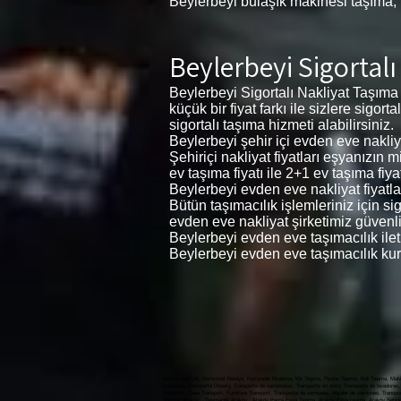
Beylerbeyi bulaşık makinesi taşıma,
Beylerbeyi Sigortalı
Beylerbeyi Sigortalı Nakliyat Taşıma
küçük bir fiyat farkı ile sizlere sigo
sigortalı taşıma hizmeti alabilirsiniz.
Beylerbeyi şehir içi evden eve nakliyat
Şehiriçi nakliyat fiyatları eşyanızın
ev taşıma fiyatı ile 2+1 ev taşıma fiyat
Beylerbeyi evden eve nakliyat fiyatlar
Bütün taşımacılık işlemleriniz için s
evden eve nakliyat şirketimiz güvenli
Beylerbeyi evden eve taşımacılık ile
Beylerbeyi evden eve taşımacılık kur
Ataköy Nakliyat, Kamyonet Nakliye, Kamyonet Kiralama, Yük Taşıma, Piyano Taşıma, Koli Taşıma, Makin
máquinas, Transporte Dowery, Transporte de camionetas, Transporte en cinta, Transporte de lavadoras, 
Transport, Case Transport, Furniture Transport, Transporte de camiones, Alquiler de camiones, Transporte de carga, النقل بالشاحنات ، تأجير الشاحنات ، نقل البضائع ، نقل البيانو ، نقل الطرود ، نقل الآلة ، نقل المهور ، النقل لاقط ، نقل المطحنة ، نقل الغسالة ، نقل غسالة الصحون ، نقل الحالة ، نقل الأثاث, Ataköy Evden Eve nakli
Nakliyat Ataköy , Taşımacılık Ataköy , Ataköy Parça Eşya Taşıma, Ataköy Eşya taşıma, Ataköy Şehirlerar