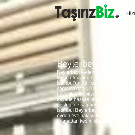
Hiz
Beylerbeyi Evden Ev
Beylerbeyi evden eve nakliyat ve Be
tercih etmektedir. Çünkü firmamız h
İstanbul’un 39 ilçesine götürülmekt
sağlamaktadır. Beylerbeyi evden eve n
öncellikle mobilyalar, bazalar veya 
sayede hassas olan malzemelerin ezil
desteği de sağlamaktadır.
İstanbul Beylerbeyi Evden Eve Nakliya
evden eve nakliyat ANI NAKLİYAT olarak
aramadan kesinlikle taşınmayınız çün