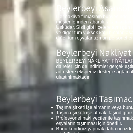
Beylerbeyi Asansörl
Her nakliye firmasının bünyesinde as
müşterilerinden abartılı rakamlar tal
Üsküdar, Şişli gibi ilçelere aynı gün 
ve diğer tüm yüksek katlı binaları as
diğer tüm eşyalar uzman personelleri
Beylerbeyi Nakliyat 
BEYLERBEYİ NAKLİYAT FİYATLARI 1+1,
daireler için de indirimler gerçekleş
adreslere ekspertiz desteği sağlamak
ulaştırılmaktadır
Beylerbeyi Taşımacı
Taşıma şirketi işe almanın veya bunu 
Taşıma şirketi işe almak, taşındığınız
Profesyonel nakliyeciler ile taşınmak
eşyaların taşınması için önerilir.
Bunu kendiniz yapmak daha ucuzdur v