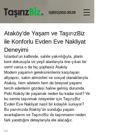
0(850)302-3529
Ataköy’de Yaşam ve TaşırızBiz
ile Konforlu Evden Eve Nakliyat
Deneyimi
İstanbul’un kalbinde, sahile yakınlığıyla, planlı
kent dokusuyla ve yeşil alanlarıyla öne çıkan bir
semt varsa o da hiç şüphesiz Ataköy.
Modern yaşamın gereksinimlerini karşılayan
altyapısı, sakin atmosferi ve sosyal olanaklarıyla
Ataköy, hem ailelerin hem de bireysel yaşamı
tercih edenlerin gözdesi haline gelmiş durumda.
Peki Ataköy’de yaşamak neden bu kadar özel? Ve
bu semte taşınmak isteyenler için TaşırızBiz
Evden Eve Nakliyat nasıl bir kolaylık sunuyor?
Bu yazımızda Ataköy’ün sunduğu yaşam
avantajlarını ve TaşırızBiz ile taşınmanın neden
fark yarattığını detaylarıyla ele alacağız.
---