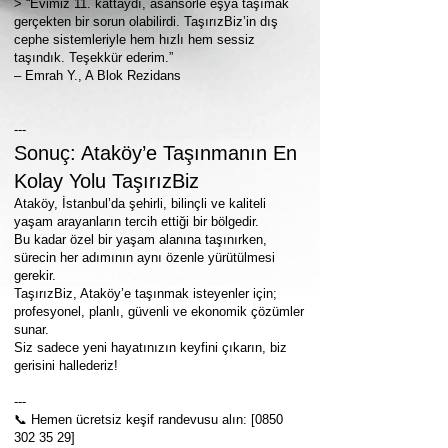
> “Evimiz 11. kattaydı, asansörle eşya taşımak
gerçekten bir sorun olabilirdi. TaşırızBiz’in dış
cephe sistemleriyle hem hızlı hem sessiz
taşındık. Teşekkür ederim.”
– Emrah Y., A Blok Rezidans
---
Sonuç: Ataköy’e Taşınmanın En
Kolay Yolu TaşırızBiz
Ataköy, İstanbul’da şehirli, bilinçli ve kaliteli
yaşam arayanların tercih ettiği bir bölgedir.
Bu kadar özel bir yaşam alanına taşınırken,
sürecin her adımının aynı özenle yürütülmesi
gerekir.
TaşırızBiz, Ataköy’e taşınmak isteyenler için;
profesyonel, planlı, güvenli ve ekonomik çözümler
sunar.
Siz sadece yeni hayatınızın keyfini çıkarın, biz
gerisini hallederiz!
---
📞 Hemen ücretsiz keşif randevusu alın: [0850
302 35 29
]