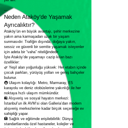
---
Neden Ataköy’de Yaşamak
Ayrıcalıktır?
Ataköy’ün en büyük avantajı, şehir merkezine
yakın ama karmaşadan uzak bir yaşam
sunmasıdır. Trafiğin dışında, doğaya yakın,
sessiz ve güvenli bir semtte yaşamak isteyenler
için adeta bir “vaha” niteliğindedir.
İşte Ataköy’de yaşamayı cazip kılan bazı
özellikler:
🌿 Yeşil alan yoğunluğu yüksek: Her etabın içinde
çocuk parkları, yürüyüş yolları ve geniş bahçeler
bulunur.
🚇 Ulaşım kolaylığı: Metro, Marmaray, E5
karayolu ve deniz otobüslerine yakınlığı ile her
noktaya hızlı ulaşım mümkündür.
🛍 Alışveriş ve sosyal hayatın merkezi:
İstanbul’un ilk AVM’si olan Galleria’dan modern
alışveriş merkezlerine kadar birçok seçeneğe ev
sahipliği yapar.
🏥 Sağlık ve eğitimde erişilebilirlik: Dünya
standartlarında özel hastaneler, kolejler ve