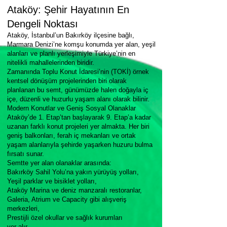
Ataköy: Şehir Hayatının En
Dengeli Noktası
Ataköy, İstanbul’un Bakırköy ilçesine bağlı,
Marmara Denizi’ne komşu konumda yer alan, yeşil
alanları ve planlı yerleşimiyle Türkiye’nin en
nitelikli mahallelerinden biridir.
Zamanında Toplu Konut İdaresi’nin (TOKİ) örnek
kentsel dönüşüm projelerinden biri olarak
planlanan bu semt, günümüzde halen doğayla iç
içe, düzenli ve huzurlu yaşam alanı olarak bilinir.
Modern Konutlar ve Geniş Sosyal Olanaklar
Ataköy’de 1. Etap’tan başlayarak 9. Etap’a kadar
uzanan farklı konut projeleri yer almakta. Her biri
geniş balkonları, ferah iç mekanları ve ortak
yaşam alanlarıyla şehirde yaşarken huzuru bulma
fırsatı sunar.
Semtte yer alan olanaklar arasında:
Bakırköy Sahil Yolu’na yakın yürüyüş yolları,
Yeşil parklar ve bisiklet yolları,
Ataköy Marina ve deniz manzaralı restoranlar,
Galeria, Atrium ve Capacity gibi alışveriş
merkezleri,
Prestijli özel okullar ve sağlık kurumları
yer alır.