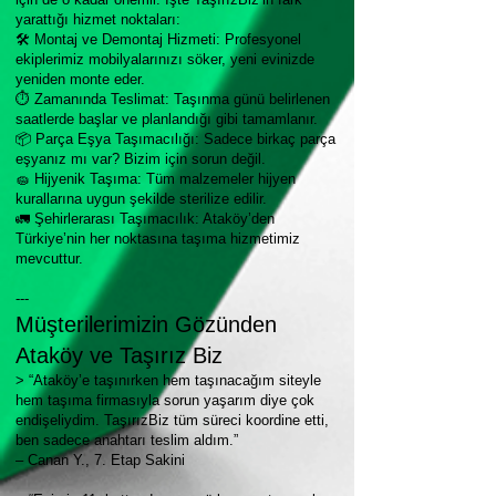
yarattığı hizmet noktaları:
🛠 Montaj ve Demontaj Hizmeti: Profesyonel
ekiplerimiz mobilyalarınızı söker, yeni evinizde
yeniden monte eder.
⏱ Zamanında Teslimat: Taşınma günü belirlenen
saatlerde başlar ve planlandığı gibi tamamlanır.
📦 Parça Eşya Taşımacılığı: Sadece birkaç parça
eşyanız mı var? Bizim için sorun değil.
🧽 Hijyenik Taşıma: Tüm malzemeler hijyen
kurallarına uygun şekilde sterilize edilir.
🚛 Şehirlerarası Taşımacılık: Ataköy’den
Türkiye’nin her noktasına taşıma hizmetimiz
mevcuttur.
---
Müşterilerimizin Gözünden
Ataköy ve Taşırız Biz
> “Ataköy’e taşınırken hem taşınacağım siteyle
hem taşıma firmasıyla sorun yaşarım diye çok
endişeliydim. TaşırızBiz tüm süreci koordine etti,
ben sadece anahtarı teslim aldım.”
– Canan Y., 7. Etap Sakini