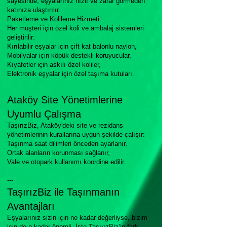
sayesinde, eşyalarınız hızlı ve zarar görmeden
katınıza ulaştırılır.
Paketleme ve Kolileme Hizmeti
Her müşteri için özel koli ve ambalaj sistemleri
geliştirilir:
Kırılabilir eşyalar için çift kat balonlu naylon,
Mobilyalar için köpük destekli koruyucular,
Kıyafetler için askılı özel koliler,
Elektronik eşyalar için özel taşıma kutuları.
Ataköy Site Yönetimlerine
Uyumlu Çalışma
TaşırızBiz, Ataköy'deki site ve rezidans
yönetimlerinin kurallarına uygun şekilde çalışır:
Taşınma saat dilimleri önceden ayarlanır,
Ortak alanların korunması sağlanır,
Vale ve otopark kullanımı koordine edilir.
---
TaşırızBiz ile Taşınmanın
Avantajları
Eşyalarınız sizin için ne kadar değerliyse, bizim
için de o kadar önemli. İşte TaşırızBiz’in fark