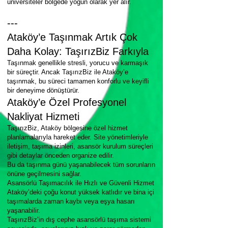
üniversiteler bölgede yoğun olarak yer alır.
---
Ataköy’e Taşınmak Artık Çok
Daha Kolay: TaşırızBiz Farkıyla
Taşınmak genellikle stresli, yorucu ve karmaşık
bir süreçtir. Ancak TaşırızBiz ile Ataköy’e
taşınmak, bu süreci tamamen konforlu ve keyifli
bir deneyime dönüştürür.
Ataköy’e Özel Profesyonel
Nakliyat Hizmeti
TaşırızBiz, Ataköy bölgesine özel hizmet
planlamalarıyla hareket eder. Site yönetimleriyle
iletişim, taşıma izinleri, asansör kurulum süreçleri
gibi detaylar önceden organize edilir.
Bu da taşınma günü yaşanabilecek tüm sorunların
önüne geçilmesini sağlar.
Asansörlü Taşımacılık ile Hızlı ve Güvenli Hizmet
Ataköy’deki çoğu konut yüksek katlıdır ve bina içi
taşımalarda zaman kaybı veya eşya hasarı
yaşanabilir.
TaşırızBiz’in dış cephe asansörlü taşıma sistemi