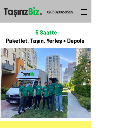
0(850)302-3529
5
Saatte
Paketlet, Taşın, Yerleş + Depola