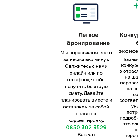
Легкое
Конку
бронирование
эконо
Мы переезжаем всего
за несколько минут.
Помим
конкур
Свяжитесь с нами
в отрас
онлайн или по
на ша
телефону, чтобы
перевоз
получить быструю
на п
смету. Давайте
со
планировать вместе и
соответ
ун
оставляем за собой
потр
право на
подроб
корректировку.
что оз
0850 302 3529
н
Ватсап
переп