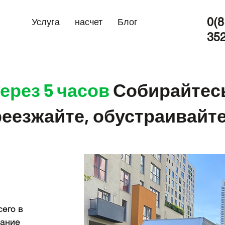
0(8
Услуга
насчет
Блог
35
ерез 5 часов
Собирайтес
еезжайте, обустраивайте
сего в
вание