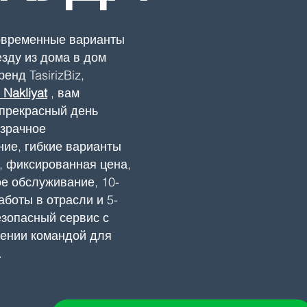
овременные варианты
езду из дома в дом
енд TasirizBiz,
 Nakliyat
, вам
 прекрасный день
озрачное
ие, гибкие варианты
, фиксированная цена,
е обслуживание, 10-
аботы в отрасли и 5-
зопасный сервис с
щении командой для
.