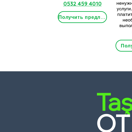
0532 459 4010
ненужн
услуги
платит
Получить предложение
нео
выпо
Пол
Taş
ОТ