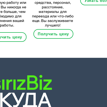
Узнать бо
ую работу или
средства, персонал,
. Вы никогда не
расстояние,
е больше, чем
материалы для
бходимо для
переезда или что-либо
лнения вашей
еще. Вы заслуживаете
работы.
лучшего!
Получить цену
учить цену
ırızBiz
КУДА