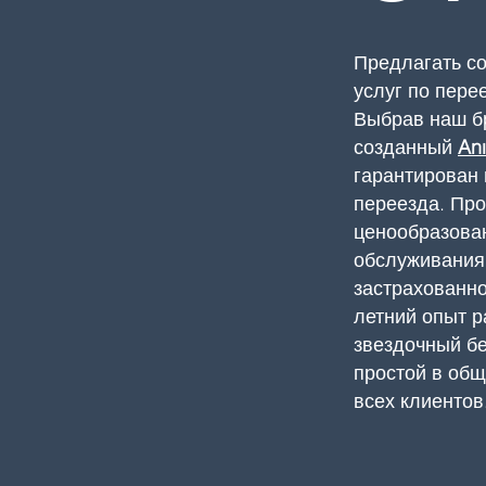
Предлагать с
услуг по пере
Выбрав наш бр
созданный
Anı
гарантирован
переезда. Пр
ценообразован
обслуживания
застрахованно
летний опыт р
звездочный бе
простой в об
всех клиентов