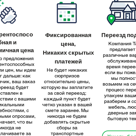
рентоспосо
Фиксированная
Переезд по
бная и
цена,
Компания Ta
мичная цена
предлагает
Никаких скрытых
различные ва
о предложения
платежей
обслуживан
ентоспособных
время перее
ли цен, мы идем
Не будет никаких
если вы поже
г дальше: как
сюрпризов
мы полнос
чик, ваш заказ
относительно цены,
возьмем на се
ереезд будет
которую вы заплатите
процесс пер
ставлен в
за свой переезд;
упакуем ваши
ствии с вашими
каждый пункт будет
разберем и с
икальными
четко указан в вашей
мебель, лю
ебностями, с
смете заранее. Мы
дверные за
ными опросами,
никогда не будем
бытовую тех
начает, что вы
добавлять скрытые
икогда не
сборы за
лачиваете за
транспортные