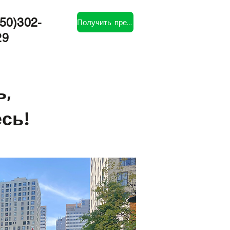
50)302-
Получить предложение
29
ь,
сь!