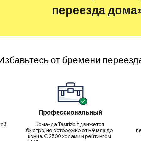
переезда дома
Избавьтесь от бремени переезд
Профессиональный
Команда Taşırizbiz движется
ной
быстро, но осторожно от начала до
п
конца. С 2500 ходами и рейтингом