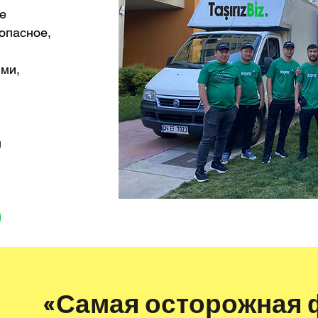
ие
опасное,
ми,
м
«Самая осторожная