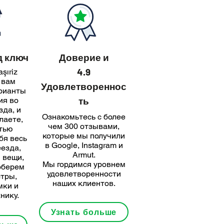
д ключ
Доверие и
4.9
şıriz
 вам
Удовлетвореннос
рианты
ть
ия во
зда, и
Ознакомьтесь с более
лаете,
чем 300 отзывами,
тью
которые мы получили
бя весь
в Google, Instagram и
еезда,
Armut.
 вещи,
Мы гордимся уровнем
оберем
удовлетворенности
стры,
наших клиентов.
мки и
нику.
Узнать больше