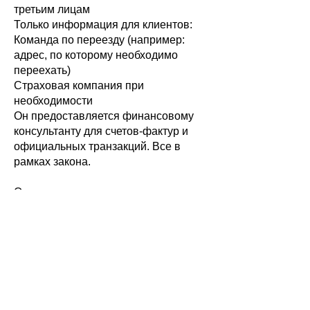
третьим лицам
Только информация для клиентов:
Команда по переезду (например:
адрес, по которому необходимо
переехать)
Страховая компания при
необходимости
Он предоставляется финансовому
консультанту для счетов-фактур и
официальных транзакций. Все в
рамках закона.
Она не передается сторонним
компаниям в рекламных целях.
5. Право на удаление/исправление
по запросу
Клиенты могут в любое время
потребовать удаления, исправления
или прекращения обработки своих
данных.