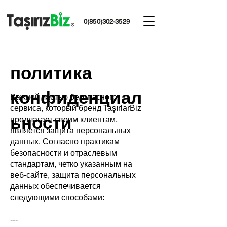
0(850)302-3529
политика
конфиденциал
Важной частью безопасного
сервиса, который бренд TaşırlarBiz
ьности
предлагает своим клиентам,
является защита персональных
данных. Согласно практикам
безопасности и отраслевым
стандартам, четко указанным на
веб-сайте, защита персональных
данных обеспечивается
следующими способами:
---