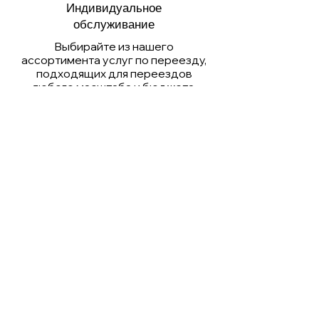
Индивидуальное
обслуживание
Выбирайте из нашего
ассортимента услуг по переезду,
подходящих для переездов
любого масштаба и бюджета,
включая квартирные и
коммерческие переезды.
Получить предложение
Беспроблемное
ценообразование
Получите ясную и прозрачную цену
на ваши транспортные услуги. Вы
можете быть уверены, что нет