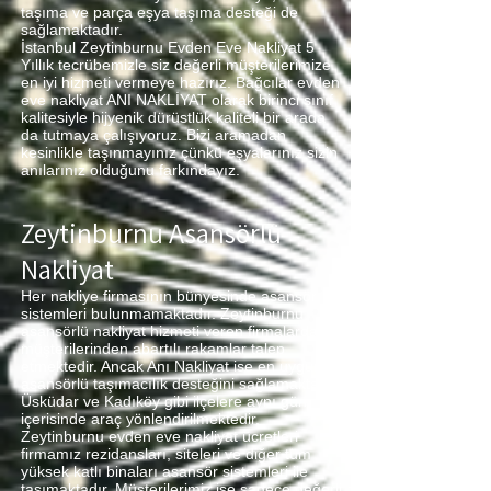
taşıma ve parça eşya taşıma desteği de
sağlamaktadır.
İstanbul Zeytinburnu Evden Eve Nakliyat 5
Yıllık tecrübemizle siz değerli müşterilerimize
en iyi hizmeti vermeye hazırız. Bağcılar evden
eve nakliyat ANI NAKLİYAT olarak birinci sınıf
kalitesiyle hijyenik dürüstlük kaliteli bir arada
da tutmaya çalışıyoruz. Bizi aramadan
kesinlikle taşınmayınız çünkü eşyalarınız sizin
anılarınız olduğunu farkındayız.
Zeytinburnu Asansörlü
Nakliyat
Her nakliye firmasının bünyesinde asansör
sistemleri bulunmamaktadır. Zeytinburnu
asansörlü nakliyat hizmeti veren firmalarda
müşterilerinden abartılı rakamlar talep
etmektedir. Ancak Anı Nakliyat ise en uygun
asansörlü taşımacılık desteğini sağlamaktadır.
Üsküdar ve Kadıköy gibi ilçelere aynı gün
içerisinde araç yönlendirilmektedir.
Zeytinburnu evden eve nakliyat ücretleri
firmamız rezidansları, siteleri ve diğer tüm
yüksek katlı binaları asansör sistemleri ile
taşımaktadır. Müşterilerimiz ise sadece değerli