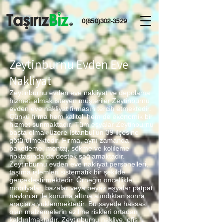
0(850)302-3529
Zeytinburnu Evden Eve
Nakliyat
Zeytinburnu evden eve nakliyat ve depolama
hizmeti almak isteyen müşteriler Zeytinburnu
evden eve nakliyat firmasın tercih etmektedir.
Çünkü firma hem kaliteli hem de ekonomik bir
hizmet sunmaktadır. Tüm eşyalar Zeytinburnu
başta olmak üzere İstanbul’un 39 ilçesine
götürülmektedir. Firma, aynı zamanda
paketleme, montaj, sökme ve kolileme
noktasında da destek sağlamaktadır.
Zeytinburnu evden eve nakliyat personelleri,
taşıma işlemleri sistematik bir şekilde
gerçekleştirmektedir. Örneğin öncellikle
mobilyalar, bazalar veya beyaz eşyalar patpat
naylonlar ile koruma altına alındıktan sonra
araçlara yüklenmektedir. Bu sayede hassas
olan malzemelerin ezilme riskleri ortadan
kaldırılmaktadır. Zeytinburnu nakliye, ofis