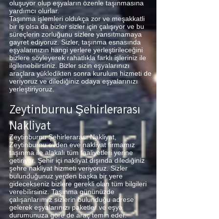
oluşuyor olup eşyaların özenle taşınmasına
yardımcı olurlar.
Taşınma işlemleri oldukça zor ve meşakkatli
bir iş olsa da bizler sizler için çalışıyor ve bu
süreçlerin zorluğunu sizlere yansıtmamaya
gayret ediyoruz. Sizler, taşınma esnasında
eşyalarınızın hangi yerlere yerleştirileceğini
bizlere söyleyerek rahatlıkla farklı işleriniz ile
ilgilenebilirsiniz. Bizler sizin eşyalarınızı
araçlara yükledikten sonra kurulum hizmeti de
veriyoruz ve dilediğiniz odaya eşyalarınızı
yerleştiriyoruz.
Zeytinburnu Şehirlerarası
Nakliyat
Zeytinburnu Şehirlerarası Nakliyat,
Zeytinburnu evden eve nakliyat firmamız
taşınma ile alakalı tüm faaliyetleri yerine
getiriyor. Şehir içi nakliyat dışında dilediğiniz
şehre nakliyat hizmeti veriyoruz. Sizler
bulunduğunuz yerden başka bir yere
gidecekseniz bizlere gerekli olan tüm bilgileri
verebilirsiniz. Taşınma gününüzde
çalışanlarımız sizlerin bulunduğu adrese
gelerek eşyalarınızı paketler ve eşya
durumunuza göre de araç temin eder.