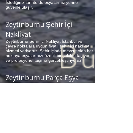
İstediğiniz tarihte de eşyalarınız yerine
güvenle ulaşır.
Zeytinburnu Şehir İçi
Nakliyat
Zeytinburnu Şehir İçi Nakliyat İstanbul ve
çevre noktalara uygun fiyatlı şehir içi nakliyat
hizmeti veriyoruz. Şehir içinde mevcut olan her
noktaya eşyalarınızı özenli bir şekilde taşıyor
ve profesyonel taşıma gerçekleştiriyoruz.
Zeytinburnu Parça Eşya
Taşıma
Zeytinburnu Parça Eşya Taşıma Eşyalarınız az
ancak çok fazla taşıma ücreti ödemek
istemiyorsanız aradığınız adres firmamız.
Sizlerin ne kadar az eşyanız varsa taşınma
maliyetinizde bir o kadar düşer. Haftalık
programımıza sizlerin eşyalarını da ekleyerek
en az 1 hafta içerisinde eşyalarınızı parça
olarak dilediğiniz noktaya ulaştırıyoruz.
Zeytinburnu
buzdolabı taşıma,
Zeytinburnu