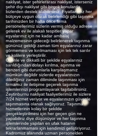
nakliyat, ister şehirlerarası nakliyat, isterseniz
şehir dışı nakliyat gibi birçok konularda
bizlerden destek alabilirsiniz. Fiyatlarımız her
bütçeye uygun olarak belirlendiği gibi taşınma
tarihinizden bir hafta önce firma
personellerimiz sizlerin vermiş olduğu adrese
gelerek ev ile alakalı tespitler yapar
eşyalarınız için ne kadar ambalaj
malzemesinin gideceği belirlenerek taşınma
gününüz geldiği zaman tüm eşyalarınız zarar
görmemesi ve kırılmaması için tek tek sarılır
ve kolilere yerleştirilir.
Özenle ve dikkatli bir şekilde eşyalarınız
sarıldığından dolayı kırılma, aşınma ve
benzeri gibi durumlarla karşılaşmanız
mümkün değildir sizlerde eşyalarınızın
dilediğiniz zaman diliminde taşınması için
firmamız ile iletişime geçerek taşınma
işlemlerinizi programlayarak taşıtabilirsiniz.
Zeytinburnu nakliyat faaliyetlerimiz ile sizlere
7/24 hizmet veriyor ve eşyalarınızın güvenle
taşınmasına olanak sağlıyoruz. Taşınma
hizmetlerinin kolay bir şekilde
gerçekleştirilmesi için her geçen gün ne
yapabiliriz diye düşünüyor ve her taşınma
işlemlerinde yapılan en ufak hatanın
tekrarlanmaması için kendimizi geliştiriyoruz.
Kadromuz alanında uzman personelden