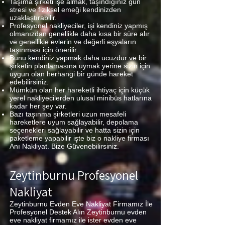
Taşıma şirketi işe almak, taşındığınız gün
stresi ve fiziksel emeği kendinizden
uzaklaştırabilir.
Profesyonel nakliyeciler, işi kendiniz yapmış
olmanızdan genellikle daha kısa bir süre alır
ve genellikle evlerin ve değerli eşyaların
taşınması için önerilir.
Bunu kendiniz yapmak daha ucuzdur ve bir
şirketin planlamasına uymak yerine sizin için
uygun olan herhangi bir günde hareket
edebilirsiniz.
Mümkün olan her hareketli ihtiyaç için küçük
yerel nakliyecilerden ulusal minibüs hatlarına
kadar her şey var.
Bazı taşınma şirketleri uzun mesafeli
hareketlere uyum sağlayabilir, depolama
seçenekleri sağlayabilir ve hatta sizin için
paketleme yapabilir işte biz o nakliye firması
Anı Nakliyat. Bize Güvenebilirsiniz.
Zeytinburnu Profesyonel
Nakliyat
Zeytinburnu Evden Eve Nakliyat Firmamız İle
Profesyonel Destek Alın Zeytinburnu evden
eve nakliyat firmamız ile ister evden eve