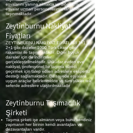
eşyalarını yanına almakta ve diğer tüm
eşyalar uzman personellerimiz tarafından
taşınmaktadır.
Zeytinburnu Nakliyat
Fiyatları
ZEYTİNBURNU NAKLİYAT FİYATLARI 1+1,
2+1 gibi daireler 1000 Türk Lirası gibi
rakamlar ile taşınmaktadır. Diğer büyük
daireler için de indirimler
gerçekleştirilmektedir. Üsküdar evden eve
nakliyat, profesyonel bir taşıma süreci
geçirmek için talep edilen adreslere ekspertiz
desteği sağlamaktadır. Bu sayede eşyalara
uygun araçlar belirlenmekte ve tüm yükler tek
seferde adreslere ulaştırılmaktadır
Zeytinburnu Taşımacılık
Şirketi
Taşıma şirketi işe almanın veya bunu kendiniz
yapmanın her birinin kendi avantajları ve
dezavantajları vardır.