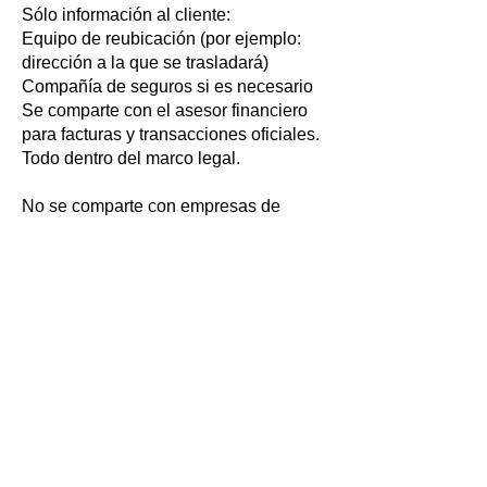
Sólo información al cliente:
Equipo de reubicación (por ejemplo:
dirección a la que se trasladará)
Compañía de seguros si es necesario
Se comparte con el asesor financiero
para facturas y transacciones oficiales.
Todo dentro del marco legal.
No se comparte con empresas de
terceros con fines publicitarios.
5. Derecho de supresión o corrección
a petición
Los clientes podrán solicitar en
cualquier momento que sus datos
sean eliminados, corregidos o no
procesados.
Estos derechos están amparados por
la KVKK y generalmente pueden
ejercerse a través de la página
“Contacto” o de la línea de soporte.