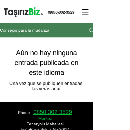
0(850)302-3529
Consejos para la mudanza
Aún no hay ninguna
entrada publicada en
este idioma
Una vez que se publiquen entradas,
las verás aquí.
0850 302 3529
Phone:
Merkez
​Feneryolu Mahallesi
EyüpPaşa Sokak No:20/14