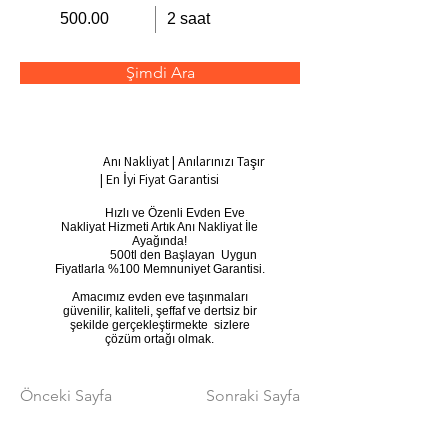
500.00
2 saat
Şimdi Ara
Anı Nakliyat | Anılarınızı Taşır
| En İyi Fiyat Garantisi
​ Hızlı ve Özenli Evden Eve
Nakliyat Hizmeti Artık Anı Nakliyat İle
Ayağında!
500tl den Başlayan Uygun
Fiyatlarla %100 Memnuniyet Garantisi.
Amacımız evden eve taşınmaları
güvenilir, kaliteli, şeffaf ve dertsiz bir
şekilde gerçekleştirmekte sizlere
çözüm ortağı olmak.
Önceki Sayfa
Sonraki Sayfa