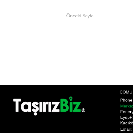
Önceki Sayfa
COMU
Phon
Merke
​Fener
EyüpP
Kadıkö
Email:
Pnakliyat fulya nakliyat şişli evden eve nakliyat ANI TAŞIMACILIK ani anı home anı kargo anı nakliyat a
gültepe makliye mecidiyeköy nakliyat mediciyeköy nakliye moving state nakliyat üsküdar nakliye firmala