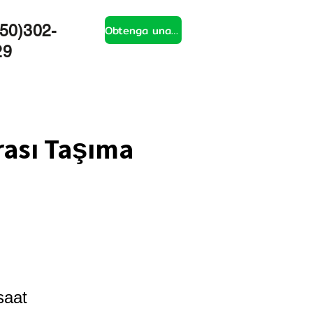
50)302-
Obtenga una cotización
29
rası Taşıma
saat