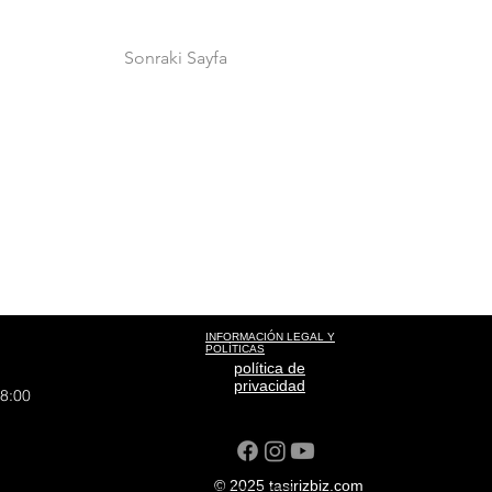
Sonraki Sayfa
INFORMACIÓN LEGAL Y
POLÍTICAS
política de
privacidad
18:00
© 2025 tasirizbiz.com
liyat sisli house-to-home transport ANI TAŞIMACILIK sudden moment home moment cargo moment transportation