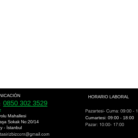
NICACIÓN
HORARIO LABORAL
0850 302 3529
e:
z
Pazartesi- Cuma: 09:00 - 
yolu Mahallesi
​​Cumartesi: 09:00 - 18:00
aşa Sokak No:20/14
​Pazar: 10:00- 17:00
y - İstanbul
 tasirizbizcom
@gmail.com
nı shipping bomonti nakliyat bülent nakliyat ekim nakliyat ev taşıma evden eve nakliyat fiyat eve nakliyat fulya nakliye fulya nakliyeci gayretepe nakliyat gayrettepe nakliyat
rı esentepe ortaköy nakliyat üsküdar nakliye Şişli evden eve nakliyat şehir içi nakliye şehirler arası nakliyat şişli ev taşıma şişli nakliyat şişli nakliye nakliyat fulya nak