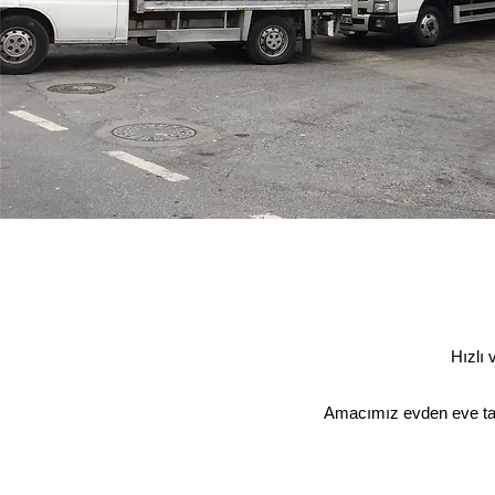
Anı N
​ Hızlı ve 
500tl de
Amacımız evden eve taşın