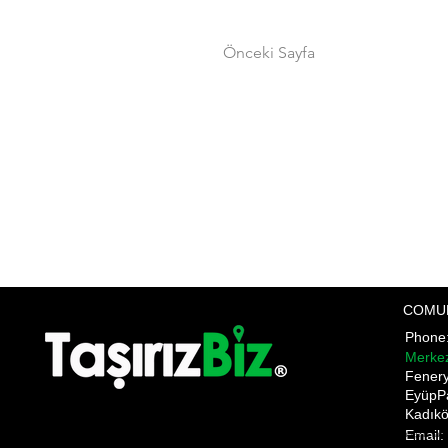
Önceki Sayfa
COMU
Phon
Merke
​Fener
EyüpP
Kadıkö
Email:
Pnakliyat fulya nakliyat şişli evden eve nakliyat ANI TAŞIMACILIK ani anı home anı kargo anı nakliyat a
gültepe makliye mecidiyeköy nakliyat mediciyeköy nakliye moving state nakliyat üsküdar nakliye firmala