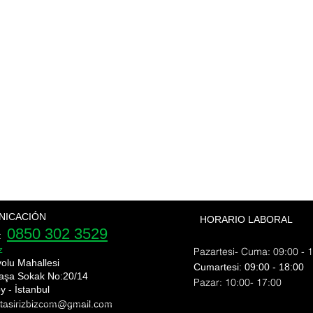
NICACIÓN
HORARIO LABORAL
0850 302 3529
e:
z
Pazartesi- Cuma: 09:00 - 
yolu Mahallesi
​​Cumartesi: 09:00 - 18:00
aşa Sokak No:20/14
​Pazar: 10:00- 17:00
y - İstanbul
 tasirizbizcom
@gmail.com
nı shipping bomonti nakliyat bülent nakliyat ekim nakliyat ev taşıma evden eve nakliyat fiyat eve nakliyat fulya nakliye fulya nakliyeci gayretepe nakliyat gayrettepe nakliyat
rı esentepe ortaköy nakliyat üsküdar nakliye Şişli evden eve nakliyat şehir içi nakliye şehirler arası nakliyat şişli ev taşıma şişli nakliyat şişli nakliye nakliyat fulya nak