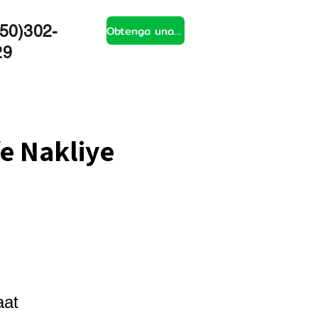
50)302-
Obtenga una cotización
29
e Nakliye
aat