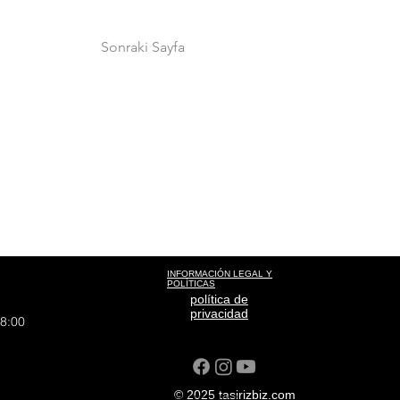
Sonraki Sayfa
INFORMACIÓN LEGAL Y
POLÍTICAS
política de
privacidad
18:00
© 2025 tasirizbiz.com
liyat sisli house-to-home transport ANI TAŞIMACILIK sudden moment home moment cargo moment transportation