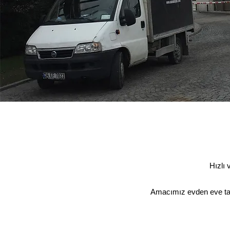
Anı N
​ Hızlı ve 
500tl de
Amacımız evden eve taşın