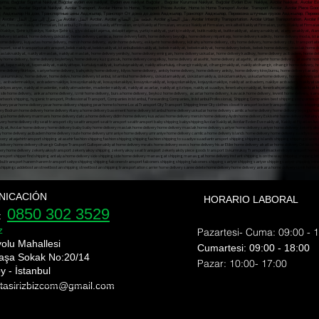
aşıma, Bağcılar Sigortalı Nakliyat,Bağcılar evden eve nakliyat, Evden eve nakliyat Bağcılar , Bağcılar Kurumsal Nakliyat, Bağcılar Evden Eve Nakliye, Avcılar Nakliyat, Avcılar E
şya Taşıma, Avcılar Sigortalı Nakliyat, Avcılar Transport, Avcılar Home to Home, Transport Prices Avcılar, Home to Home Transport Avcılar, Transport Avcılar, Avcılar Piece Good
ар Транспорт, Авджылар На дом, Транспортные цены Авджылар, Транспорт От дома до дома Авджылар, Транспорт Авджылар, Перевозка штучных грузов Авджылар, Пе
Транспортировка штучных грузов Авджылар, Авджылар застрахованный транспорт,t، أسعار النقل Avcılar، من منزل إلى منزل النقل Avcılar، النقل Avcılar، Avcılar قطعة نقل البضائع، Avcılar نقل البضائع، Avcılar Intercity Transp
NICACIÓN
HORARIO LABORAL
0850 302 3529
e:
z
Pazartesi- Cuma: 09:00 - 
yolu Mahallesi
​​Cumartesi: 09:00 - 18:00
aşa Sokak No:20/14
​Pazar: 10:00- 17:00
y - İstanbul
 tasirizbizcom
@gmail.com
nı shipping bomonti nakliyat bülent nakliyat ekim nakliyat ev taşıma evden eve nakliyat fiyat eve nakliyat fulya nakliye fulya nakliyeci gayretepe nakliyat gayrettepe nakliyat
rı esentepe ortaköy nakliyat üsküdar nakliye Şişli evden eve nakliyat şehir içi nakliye şehirler arası nakliyat şişli ev taşıma şişli nakliyat şişli nakliye nakliyat fulya nak
ye Mecidiyeköy Transport Mediciyeköy Transport Moving State Transport Uskudar Transport Companies Esentepe Ortakoy Transport Uskudar Transport Sisli Home To Home Transp
, üsküdar sigortalı nakliyat, üsküdar güvenilir nakliyat, üsküdar en iyi nakliyat firması, üsküdar uygun fiyatlı nakliyat, üsküdar nakliyat fiyatlar, üsküdar evden eve nakliyat fi
hipping bomonti nakliyat bülent nakliyat ekim nakliyat ev taşıma evden eve nakliyat fiyat eve nakliyat fulya nakliye fulya nakliyeci gayretepe nakliyat gayrettepe nakliyat
sentepe ortaköy nakliyat üsküdar nakliye Şişli evden eve nakliyat şehir içi nakliye şehirler arası nakliyat şişli ev taşıma şişli nakliyat şişli nakliye nakliyat fulya nakliyat