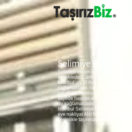
Selimiye Evden Eve
Selimiye evden eve nakliyat ve Seli
etmektedir. Çünkü firmamız hem kal
İstanbul’un 39 ilçesine götürülmek
sağlamaktadır. Selimiye evden eve na
öncellikle mobilyalar, bazalar veya
sayede hassas olan malzemelerin ezi
de sağlamaktadır.
İstanbul Selimiye Evden Eve Nakliya
eve nakliyat ANI NAKLİYAT olarak bir
kesinlikle taşınmayınız çünkü eşyala