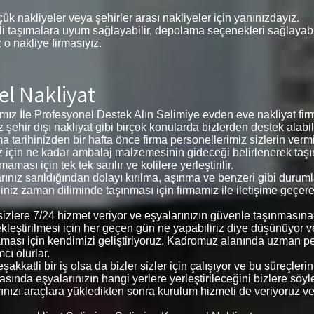
ük nakliyeler veya şehirler arası nakliyeler için yanınızdayız.
i taşımalara uyum sağlayabilir, depolama seçenekleri sağlayabilir
z o nakliye firmasıyız.
el Nakliyat
z İle Profesyonel Destek Alın Selimiye evden eve nakliyat firma
iz şehir dışı nakliyat gibi birçok konularda bizlerden destek alabi
ma tarihinizden bir hafta önce firma personellerimiz sizlerin ver
arınız için ne kadar ambalaj malzemesinin gideceği belirlenerek 
ması için tek tek sarılır ve kolilere yerleştirilir.
larınız sarıldığından dolayı kırılma, aşınma ve benzeri gibi dur
iğiniz zaman diliminde taşınması için firmamız ile iletişime geçer
e sizlere 7/24 hizmet veriyor ve eşyalarınızın güvenle taşınması
ekleştirilmesi için her geçen gün ne yapabiliriz diye düşünüyor 
aması için kendimizi geliştiriyoruz. Kadromuz alanında uzman p
cı olurlar.
akkatli bir iş olsa da bizler sizler için çalışıyor ve bu süreçle
sında eşyalarınızın hangi yerlere yerleştirileceğini bizlere söyleye
larınızı araçlara yükledikten sonra kurulum hizmeti de veriyoruz v