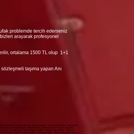
 ufak problemde tercih ederseniz
n bizleri arayarak profesyonel
verilir, ortalama 1500 TL olup 1+1
lı sözleşmeli taşıma yapan Anı
iler de camiones, Transporte de carga, Transporte de piano, Transporte de paquetes, Transporte de
 dowry Transport, Pickup Transport, Treadmill Transport, Washing Machine Transport, Dishwasher
yatları Bağcılar , Evden Eve Nakliyat Bağcılar , Taşımacılık Bağcılar , Bağcılar Parça Eşya Taşıma,