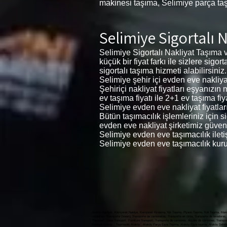
makinesi taşıma, Selimiye parça ta
Selimiye Sigortalı 
Selimiye Sigortalı Nakliyat Taşıma 
küçük bir fiyat farkı ile sizlere sig
sigortalı taşıma hizmeti alabilirsiniz.
Selimiye şehir içi evden eve nakliyat 
Şehiriçi nakliyat fiyatları eşyanızı
ev taşıma fiyatı ile 2+1 ev taşıma fiya
Selimiye evden eve nakliyat fiyatları
Bütün taşımacılık işlemleriniz için 
evden eve nakliyat şirketimiz güvenl
Selimiye evden eve taşımacılık ilet
Selimiye evden eve taşımacılık kuru
Ataköy Nakliyat, Kamyonet Nakliye, Kamyonet Kiralama, Yük Taşıma, Piyano Taşıma, Koli Taşıma, Makin
máquinas, Transporte Dowery, Transporte de camionetas, Transporte en cinta, Transporte de lavadoras, 
Transport, Case Transport, Furniture Transport, Transporte de camiones, Alquiler de camiones, Transporte de carga, النقل بالشاحنات ، تأجير الشاحنات ، نقل البضائع ، نقل البيانو ، نقل الطرود ، نقل الآلة ، نقل المهور ، النقل لاقط ، نقل المطحنة ، نقل الغسالة ، نقل غسالة الصحون ، نقل الحالة ، نقل الأثاث, Ataköy Evden Eve nakli
Nakliyat Ataköy , Taşımacılık Ataköy , Ataköy Parça Eşya Taşıma, Ataköy Eşya taşıma, Ataköy Şehirlerar