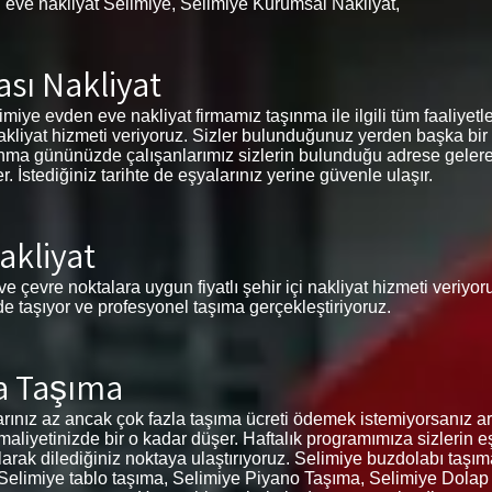
 eve nakliyat Selimiye, Selimiye Kurumsal Nakliyat,
ası Nakliyat
miye evden eve nakliyat firmamız taşınma ile ilgili tüm faaliyetleri
nakliyat hizmeti veriyoruz. Sizler bulunduğunuz yerden başka bir
aşınma gününüzde çalışanlarımız sizlerin bulunduğu adrese gelere
İstediğiniz tarihte de eşyalarınız yerine güvenle ulaşır.
akliyat
ve çevre noktalara uygun fiyatlı şehir içi nakliyat hizmeti veriyo
lde taşıyor ve profesyonel taşıma gerçekleştiriyoruz.
a Taşıma
nız az ancak çok fazla taşıma ücreti ödemek istemiyorsanız ara
aliyetinizde bir o kadar düşer. Haftalık programımıza sizlerin e
olarak dilediğiniz noktaya ulaştırıyoruz. Selimiye buzdolabı taşım
Selimiye tablo taşıma, Selimiye Piyano Taşıma, Selimiye Dolap