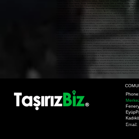
Bağcılar Eşya taşıma, Bağcılar Şehirlerarası nakliyat, Bağcılar Şehir içi Nakliyat, Bağcılar Parça Eşya T
Taşıma, Avcılar Eşya taşıma, Avcılar Şehirlerarası nakliyat, Avcılar Şehir içi Nakliyat, Avcılar Parça E
Transportation, Avcılar Piece Item Transportation, Avcılar Insured Transportation, Авджыл
COMU
Phon
Merke
​Fener
EyüpP
Kadıkö
Email:
Pnakliyat fulya nakliyat şişli evden eve nakliyat ANI TAŞIMACILIK ani anı home anı kargo anı nakliyat a
gültepe makliye mecidiyeköy nakliyat mediciyeköy nakliye moving state nakliyat üsküdar nakliye firmala
moment shipping bomonti transportation bulent transportation october transportation Gültepe Makli
Prices,üsküdar evden eve nakliyat,üsküdar nakliyat firması, üsküdar ev taşıma,üsküdar asansörlü nakliyat
Pnakliyat fulya nakliyat şişli evden eve nakliyat ANI TAŞIMACILIK ani anı home anı kargo anı nakliyat anı s
gültepe makliye mecidiyeköy nakliyat mediciyeköy nakliye moving state nakliyat üsküdar nakliye firmaları e