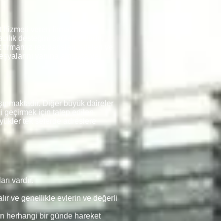
 hizmeti veren firmalarda
cılık desteğini sağlamaktadır.
firmamız rezidansları, siteleri ve
i eşyalarını yanına almakta ve
ınmaktadır. Diğer büyük daireler
i geçirmek için talep edilen
yükler tek seferde adreslere
rı vardır.
ır ve genellikle evlerin ve değerli
n herhangi bir günde hareket