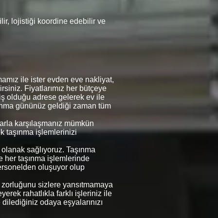
, lojistiği koordine edebilir ve
mız ile ister evden eve nakliyat,
lirsiniz. Fiyatlarımız her bütçeye
miş olduğu adrese gelerek ev ile
taşınma gününüz geldiği zaman tüm
umlarla karşılaşmanız mümkün
ek taşınma işlemlerinizi
na olanak sağlıyoruz. Taşınma
ve her taşınma işlemlerinde
ersonelden oluşuyor olup
rin zorluğunu sizlere yansıtmamaya
rek rahatlıkla farklı işleriniz ile
e dilediğiniz odaya eşyalarınızı