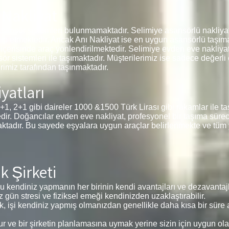
 Nakliyat
sansör sistemleri bulunmamaktadır. Selimiye asansörlü nakliyat
lep etmektedir. Ancak Anı Nakliyat ise en uygun asansörlü taşıma
 içerisinde araç yönlendirilmektedir. Selimiye evden eve nakliyat 
sör sistemleri ile taşımaktadır. Müşterilerimiz ise sadece değerl
imiz tarafından taşınmaktadır.
yatları
+1 gibi daireler 1000 &1500 Türk Lirası gibi rakamlar ile taş
tedir. Doğancılar evden eve nakliyat, profesyonel bir taşıma sürec
ktadır. Bu sayede eşyalara uygun araçlar belirlenmekte ve tüm 
k Şirketi
 kendiniz yapmanın her birinin kendi avantajları ve dezavantajla
z gün stresi ve fiziksel emeği kendinizden uzaklaştırabilir.
k, işi kendiniz yapmış olmanızdan genellikle daha kısa bir süre al
ve bir şirketin planlamasına uymak yerine sizin için uygun ola