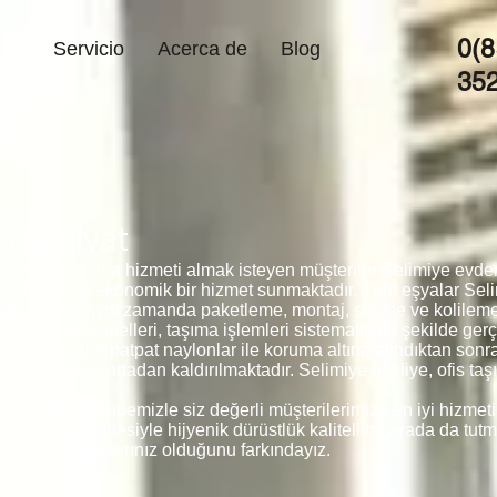
0(8
Servicio
Acerca de
Blog
35
 Nakliyat
miye depolama hizmeti almak isteyen müşteriler Selimiye evden 
iteli hem de ekonomik bir hizmet sunmaktadır. Tüm eşyalar Sel
tedir. Firma, aynı zamanda paketleme, montaj, sökme ve kolilem
kliyat personelleri, taşıma işlemleri sistematik bir şekilde ger
 beyaz eşyalar patpat naylonlar ile koruma altına alındıktan son
lme riskleri ortadan kaldırılmaktadır. Selimiye nakliye, ofis ta
t 5 Yıllık tecrübemizle siz değerli müşterilerimize en iyi hizme
inci sınıf kalitesiyle hijyenik dürüstlük kaliteli bir arada da tu
rınız sizin anılarınız olduğunu farkındayız.