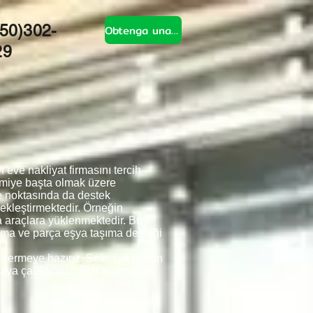
50)302-
Obtenga una cotización
29
eve nakliyat firmasını tercih
imiye başta olmak üzere
e noktasında da destek
çekleştirmektedir. Örneğin
ra araçlara yüklenmektedir. Bu
şıma ve parça eşya taşıma desteği
ti vermeye hazırız. Selimiye evden
tmaya çalışıyoruz. Bizi aramadan