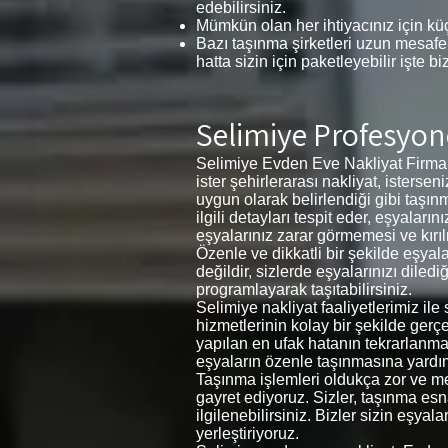
edebilirsiniz.
Mümkün olan her ihtiyacınız için küç
Bazı taşınma şirketleri uzun mesafel
hatta sizin için paketleyebilir işte bi
Selimiye Profesyon
Selimiye Evden Eve Nakliyat Firmamı
ister şehirlerarası nakliyat, istersen
uygun olarak belirlendiği gibi taşın
ilgili detayları tespit eder, eşyal
eşyalarınız zarar görmemesi ve kırılma
Özenle ve dikkatli bir şekilde eşya
değildir, sizlerde eşyalarınızı diled
programlayarak taşıtabilirsiniz.
Selimiye nakliyat faaliyetlerimiz il
hizmetlerinin kolay bir şekilde gerç
yapılan en ufak hatanın tekrarlanm
eşyaların özenle taşınmasına yardım
Taşınma işlemleri oldukça zor ve meş
gayret ediyoruz. Sizler, taşınma esna
ilgilenebilirsiniz. Bizler sizin eşya
yerleştiriyoruz.