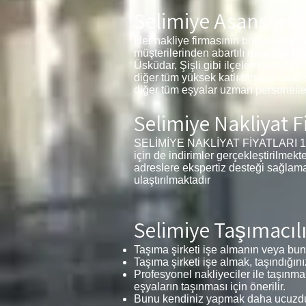
Selimiye Asansörlü
Her nakliye firmasının bünyesinde a
müşterilerinden abartılı rakamlar ta
Üsküdar, Şişli gibi ilçelere aynı gün
diğer tüm yüksek katlı binaları asan
diğer tüm eşyalar uzman personeller
Selimiye Nakliyat Fi
SELİMİYE NAKLİYAT FİYATLARI 1+1, 2
için de indirimler gerçekleştirilmek
adreslere ekspertiz desteği sağlama
ulaştırılmaktadır
Selimiye Taşımacılı
Taşıma şirketi işe almanın veya bunu
Taşıma şirketi işe almak, taşındığını
Profesyonel nakliyeciler ile taşınma
eşyaların taşınması için önerilir.
Bunu kendiniz yapmak daha ucuzdur 