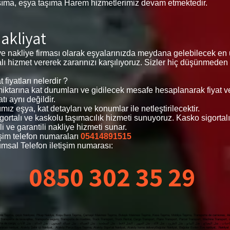
şıma, eşya taşıma Harem hizmetlerimiz devam etmektedir.
Nakliyat
ve nakliye firması olarak eşyalarınızda meydana gelebilecek en
ortalı hizmet vererek zararınızı karşılıyoruz. Sizler hiç düşünmede
fiyatları nelerdir ?
n miktarına kat durumları ve gidilecek mesafe hesaplanarak fiyat 
tı aynı değildir.
mız eşya, kat detayları ve konumlar ile netleştirilecektir.
sigortalı ve kaskolu taşımacılık hizmeti sunuyoruz. Kasko sigorta
i ve garantili nakliye hizmeti sunar.
işim telefon numaraları
05414891515
msal Telefon iletişim numarası:
0850 302 35 29
a Taşıma, çeyiz Nakliyesi, Pikap Nakliye, Koşu Bandı Taşıma, Çamaşır Makinesi Taşıma, Bulaşık Makinesi Taşıma ,Kasa Taşıma, Mobilya Taşıma, Transporte de camiones, Alqu
Transporte de lavavajillas, Transporte seguro, Transporte de muebles, Truck Transport, Truck Rental, Cargo Transport, Piano Transport, Parcel Transport, Machine Transport,
yat, Nakliyat Fiyatları Ataköy , Evden Eve
ası nakliyat, Ataköy Şehir içi Nakliyat, Ataköy Parça Eşya Taşıma, Ataköy Sigortalı Nakliyat, Ataköy home deliveryBağcılar Nakliyat, Bağcılar Evden Eve nakliyat, Nakliyat Fi