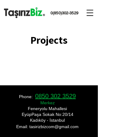
0(850)302-3529
Projects
0850 302 3529
Phone:
Merkez
​Feneryolu Mahallesi
EyüpPaşa Sokak No:20/14
Kadıköy - İstanbul
Email: tasirizbizcom
@gmail.com