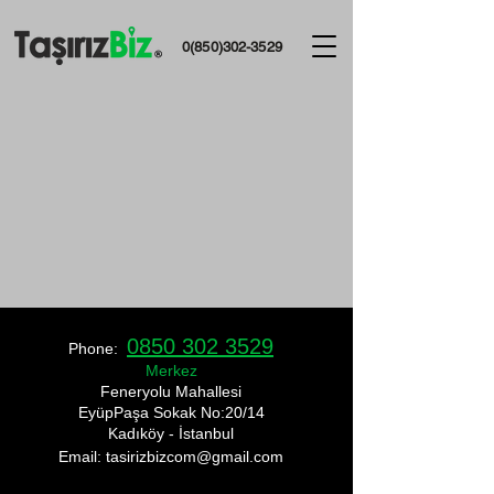
0(850)302-3529
0850 302 3529
Phone:
Merkez
​Feneryolu Mahallesi
EyüpPaşa Sokak No:20/14
Kadıköy - İstanbul
Email: tasirizbizcom
@gmail.com