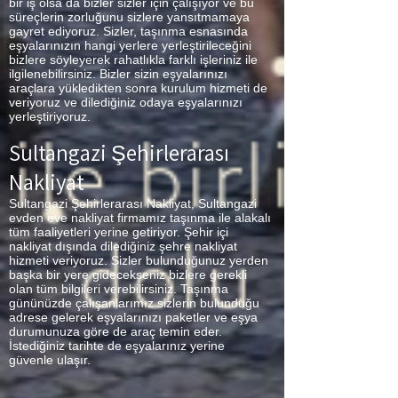
bir iş olsa da bizler sizler için çalışıyor ve bu
süreçlerin zorluğunu sizlere yansıtmamaya
gayret ediyoruz. Sizler, taşınma esnasında
eşyalarınızın hangi yerlere yerleştirileceğini
bizlere söyleyerek rahatlıkla farklı işleriniz ile
ilgilenebilirsiniz. Bizler sizin eşyalarınızı
araçlara yükledikten sonra kurulum hizmeti de
veriyoruz ve dilediğiniz odaya eşyalarınızı
yerleştiriyoruz.
Sultangazi Şehirlerarası
Nakliyat
Sultangazi Şehirlerarası Nakliyat, Sultangazi
evden eve nakliyat firmamız taşınma ile alakalı
tüm faaliyetleri yerine getiriyor. Şehir içi
nakliyat dışında dilediğiniz şehre nakliyat
hizmeti veriyoruz. Sizler bulunduğunuz yerden
başka bir yere gidecekseniz bizlere gerekli
olan tüm bilgileri verebilirsiniz. Taşınma
gününüzde çalışanlarımız sizlerin bulunduğu
adrese gelerek eşyalarınızı paketler ve eşya
durumunuza göre de araç temin eder.
İstediğiniz tarihte de eşyalarınız yerine
güvenle ulaşır.