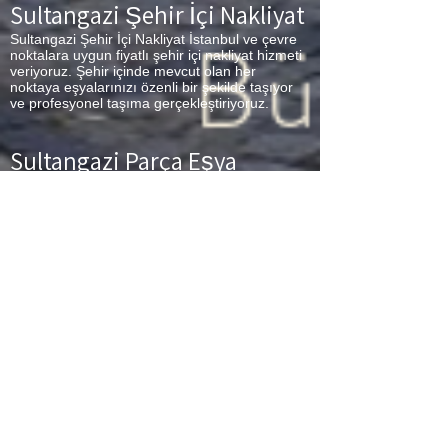
Sultangazi Şehir İçi Nakliyat
Sultangazi Şehir İçi Nakliyat İstanbul ve çevre
noktalara uygun fiyatlı şehir içi nakliyat hizmeti
veriyoruz. Şehir içinde mevcut olan her
noktaya eşyalarınızı özenli bir şekilde taşıyor
ve profesyonel taşıma gerçekleştiriyoruz.
Sultangazi Parça Eşya
Taşıma
Sultangazi Parça Eşya Taşıma Eşyalarınız az
ancak çok fazla taşıma ücreti ödemek
istemiyorsanız aradığınız adres firmamız.
Sizlerin ne kadar az eşyanız varsa taşınma
maliyetinizde bir o kadar düşer. Haftalık
programımıza sizlerin eşyalarını da ekleyerek
en az 1 hafta içerisinde eşyalarınızı parça
olarak dilediğiniz noktaya ulaştırıyoruz.
Sultangazi
buzdolabı taşıma,
Sultangazi
koltuk
taşıma,
Sultangazi
çamaşır makinası taşıma,
Sultangazi
tablo taşıma,
Sultangazi
Piyano
Taşıma,
Sultangazi
Dolap Taşıma,
Sultangazi
bulaşık makinesi taşıma,
Sultangazi
parça
taşıma, eşya taşıma
Sultangazi
hizmetlerimiz
devam etmektedir.