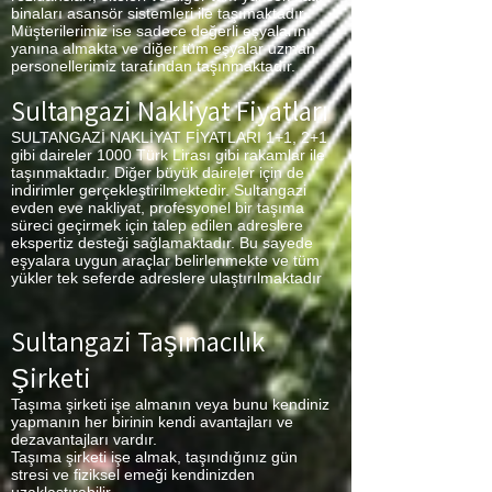
binaları asansör sistemleri ile taşımaktadır.
Müşterilerimiz ise sadece değerli eşyalarını
yanına almakta ve diğer tüm eşyalar uzman
personellerimiz tarafından taşınmaktadır.
Sultangazi Nakliyat Fiyatları
SULTANGAZİ NAKLİYAT FİYATLARI 1+1, 2+1
gibi daireler 1000 Türk Lirası gibi rakamlar ile
taşınmaktadır. Diğer büyük daireler için de
indirimler gerçekleştirilmektedir. Sultangazi
evden eve nakliyat, profesyonel bir taşıma
süreci geçirmek için talep edilen adreslere
ekspertiz desteği sağlamaktadır. Bu sayede
eşyalara uygun araçlar belirlenmekte ve tüm
yükler tek seferde adreslere ulaştırılmaktadır
Sultangazi Taşımacılık
Şirketi
Taşıma şirketi işe almanın veya bunu kendiniz
yapmanın her birinin kendi avantajları ve
dezavantajları vardır.
Taşıma şirketi işe almak, taşındığınız gün
stresi ve fiziksel emeği kendinizden