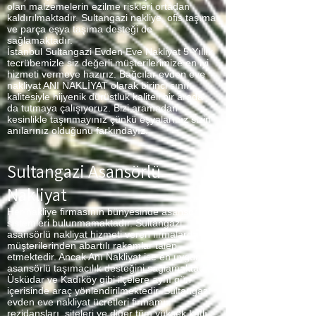
olan malzemelerin ezilme riskleri ortadan
kaldırılmaktadır. Sultangazi nakliye, ofis taşıma
ve parça eşya taşıma desteği de
sağlamaktadır.
İstanbul Sultangazi Evden Eve Nakliyat 5 Yıllık
tecrübemizle siz değerli müşterilerimize en iyi
hizmeti vermeye hazırız. Bağcılar evden eve
nakliyat ANI NAKLİYAT olarak birinci sınıf
kalitesiyle hijyenik dürüstlük kaliteli bir arada
da tutmaya çalışıyoruz. Bizi aramadan
kesinlikle taşınmayınız çünkü eşyalarınız sizin
anılarınız olduğunu farkındayız.
Sultangazi Asansörlü
Nakliyat
Her nakliye firmasının bünyesinde asansör
sistemleri bulunmamaktadır. Sultangazi
asansörlü nakliyat hizmeti veren firmalarda
müşterilerinden abartılı rakamlar talep
etmektedir. Ancak Anı Nakliyat ise en uygun
asansörlü taşımacılık desteğini sağlamaktadır.
Üsküdar ve Kadıköy gibi ilçelere aynı gün
içerisinde araç yönlendirilmektedir. Sultangazi
evden eve nakliyat ücretleri firmamız
rezidansları, siteleri ve diğer tüm yüksek katlı