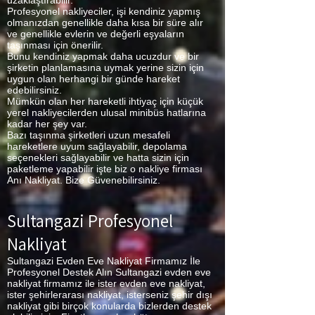
uzaklaştırabilir.
Profesyonel nakliyeciler, işi kendiniz yapmış
olmanızdan genellikle daha kısa bir süre alır
ve genellikle evlerin ve değerli eşyaların
taşınması için önerilir.
Bunu kendiniz yapmak daha ucuzdur ve bir
şirketin planlamasına uymak yerine sizin için
uygun olan herhangi bir günde hareket
edebilirsiniz.
Mümkün olan her hareketli ihtiyaç için küçük
yerel nakliyecilerden ulusal minibüs hatlarına
kadar her şey var.
Bazı taşınma şirketleri uzun mesafeli
hareketlere uyum sağlayabilir, depolama
seçenekleri sağlayabilir ve hatta sizin için
paketleme yapabilir işte biz o nakliye firması
Anı Nakliyat. Bize Güvenebilirsiniz.
Sultangazi Profesyonel
Nakliyat
Sultangazi Evden Eve Nakliyat Firmamız İle
Profesyonel Destek Alın Sultangazi evden eve
nakliyat firmamız ile ister evden eve nakliyat,
ister şehirlerarası nakliyat, isterseniz şehir dışı
nakliyat gibi birçok konularda bizlerden destek