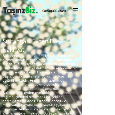
0(850)302-3529
Sultangazi Evden Eve
Nakliyat
Sultangazi evden eve nakliyat ve depolama
hizmeti almak isteyen müşteriler Sultangazi
evden eve nakliyat firmasın tercih etmektedir.
Çünkü firma hem kaliteli hem de ekonomik bir
hizmet sunmaktadır. Tüm eşyalar Sultangazi
başta olmak üzere İstanbul’un 39 ilçesine
götürülmektedir. Firma, aynı zamanda
paketleme, montaj, sökme ve kolileme
noktasında da destek sağlamaktadır.
Sultanbeyliği evden eve nakliyat personelleri,
taşıma işlemleri sistematik bir şekilde
gerçekleştirmektedir. Örneğin öncellikle
mobilyalar, bazalar veya beyaz eşyalar patpat
naylonlar ile koruma altına alındıktan sonra
araçlara yüklenmektedir. Bu sayede hassas