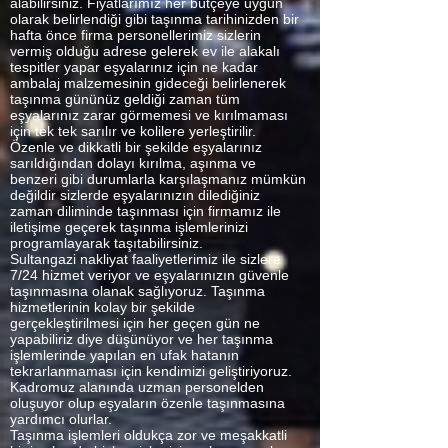
alabilirsiniz. Fiyatlarımız her bütçeye uygun
olarak belirlendiği gibi taşınma tarihinizden bir
hafta önce firma personellerimiz sizlerin
vermiş olduğu adrese gelerek ev ile alakalı
tespitler yapar eşyalarınız için ne kadar
ambalaj malzemesinin gideceği belirlenerek
taşınma gününüz geldiği zaman tüm
eşyalarınız zarar görmemesi ve kırılmaması
için tek tek sarılır ve kolilere yerleştirilir.
Özenle ve dikkatli bir şekilde eşyalarınız
sarıldığından dolayı kırılma, aşınma ve
benzeri gibi durumlarla karşılaşmanız mümkün
değildir sizlerde eşyalarınızın dilediğiniz
zaman diliminde taşınması için firmamız ile
iletişime geçerek taşınma işlemlerinizi
programlayarak taşıtabilirsiniz.
Sultangazi nakliyat faaliyetlerimiz ile sizlere
7/24 hizmet veriyor ve eşyalarınızın güvenle
taşınmasına olanak sağlıyoruz. Taşınma
hizmetlerinin kolay bir şekilde
gerçekleştirilmesi için her geçen gün ne
yapabiliriz diye düşünüyor ve her taşınma
işlemlerinde yapılan en ufak hatanın
tekrarlanmaması için kendimizi geliştiriyoruz.
Kadromuz alanında uzman personelden
oluşuyor olup eşyaların özenle taşınmasına
yardımcı olurlar.
Taşınma işlemleri oldukça zor ve meşakkatli