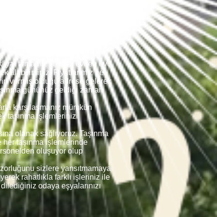
ir ve hatta sizin için paketleme
iyat firmamız ile ister evden eve
ek alabilirsiniz. Fiyatlarımız her
lerin vermiş olduğu adrese gelerek
 taşınma gününüz geldiği zaman
umlarla karşılaşmanız mümkün
ek taşınma işlemlerinizi
masına olanak sağlıyoruz. Taşınma
ve her taşınma işlemlerinde
ersonelden oluşuyor olup
rin zorluğunu sizlere yansıtmamaya
rek rahatlıkla farklı işleriniz ile
 dilediğiniz odaya eşyalarınızı