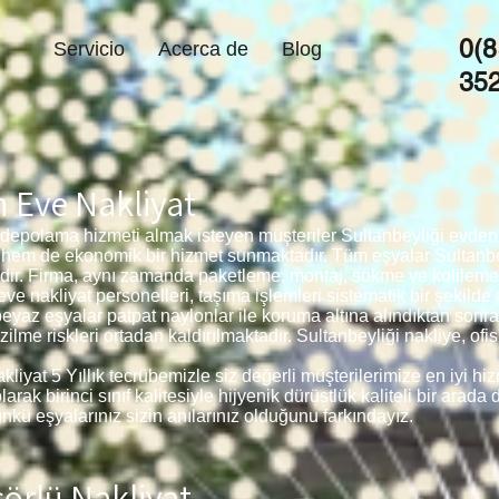
0(8
Servicio
Acerca de
Blog
35
n Eve Nakliyat
 depolama hizmeti almak isteyen müşteriler Sultanbeyliği evden e
i hem de ekonomik bir hizmet sunmaktadır. Tüm eşyalar Sultanb
edir. Firma, aynı zamanda paketleme, montaj, sökme ve kolilem
ve nakliyat personelleri, taşıma işlemleri sistematik bir şekilde
beyaz eşyalar patpat naylonlar ile koruma altına alındıktan sonr
me riskleri ortadan kaldırılmaktadır. Sultanbeyliği nakliye, of
liyat 5 Yıllık tecrübemizle siz değerli müşterilerimize en iyi hi
k birinci sınıf kalitesiyle hijyenik dürüstlük kaliteli bir arada 
kü eşyalarınız sizin anılarınız olduğunu farkındayız.
örlü Nakliyat