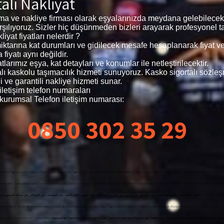
alı Nakliyat
şıma ve nakliye firması olarak eşyalarınızda meydana gelebilece
arşılıyoruz. Sizler hiç düşünmeden bizleri arayarak profesyonel ta
iyat fiyatları nelerdir ?
n miktarına kat durumları ve gidilecek mesafe hesaplanarak fiyat 
fiyatı aynı değildir.
larımız eşya, kat detayları ve konumlar ile netleştirilecektir.
talı kaskolu taşımacılık hizmeti sunuyoruz. Kasko sigortalı sözle
 ve garantili nakliye hizmeti sunar.
iletişim telefon numaraları
 kurumsal Telefon iletişim numarası:
0850 302 35 29
 Makina Taşıma, çeyiz Nakliyesi, Pikap Nakliye, Koşu Bandı Taşıma, Çamaşır Makinesi Taşıma, Bulaşık Makinesi Taşıma ,Kasa Taşıma, Mobilya Taşıma, Transporte de camiones, Alquiler 
lavavajillas, Transporte seguro, Transporte de muebles, Truck Transport, Truck Rental, Cargo Transport, Piano Transport, Parcel Transport, Machine Transport, dowry Transport, Pic
 Eşya taşıma, Avcılar Şehirlerarası nakliyat, Avcılar Şehir içi Nakliyat, Avcılar Parça Eşya Taşıma, Avcılar Sigortalı Nakliyat, Avcılar Transport, Avcılar Home to Home, Transport Prices
ce Item Transportation, Avcılar Insured Transportation, Авджылар Транспорт, Авджылар На дом, Транспортные цены Авджылар, Транспорт От дома до дома Авджылар, Трансп