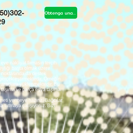
50)302-
Obtenga una cotización
29
ve nakliyat firmasın tercih
eyliği başta olmak üzere
e noktasında da destek
 gerçekleştirmektedir. Örneğin
a araçlara yüklenmektedir. Bu
is taşıma ve parça eşya taşıma
zmeti vermeye hazırız. Bağcılar
da tutmaya çalışıyoruz. Bizi