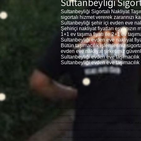
Sultanbeyliği
Sigort
Sultanbeyliği Sigortalı Nakliyat Ta
sigortalı hizmet vererek zararınızı k
Sultanbeyliği şehir içi evden eve nakl
Şehiriçi nakliyat fiyatları eşyanızı
1+1 ev taşıma fiyatı ile 2+1 ev taşıma 
Sultanbeyliği evden eve nakliyat fiyat
Bütün taşımacılık işlemleriniz sigor
evden eve nakliyat şirketimiz güvenli
Sultanbeyliği evden eve taşımacılık 
Sultanbeyliği evden eve taşımacılık
Bağcılar evden eve nakliyat, Kamyonet Nakliye, Kamyonet Kiralama, Yük Taşıma, Piyano Taşıma, Koli Taşıma,
Transporte Dowery, Transporte de camionetas, Transporte en cinta, Transporte de lavadoras, Transporte de 
Furniture Transport, Transporte de camiones, Alquiler de camiones, Transporte de carga, النقل بالشاحنات ، تأجير الشاحنات ، نقل البضائع ، نقل البيانو ، نقل الطرود ، نقل الآلة ، نقل المهور ، النقل لاقط ، نقل المطحنة ، نقل الغسالة ، نقل غسالة الصحون ، نقل الحالة ، نقل الأثاث, , Evden eve nakliyat Bağcılar , Bağcılar Kurumsal Nakliyat, Bağcılar Evden Eve Nakliye, Avcılar Nakliyat, Avcılar Evden Eve,
Nakliyat Fiyatları Avcılar, Evden Eve Nakliyat Avcılar, Taşımacılık
Avcılar, Avcılar Parça Eşya Taşıma, Avcılar
Goods Transportation, Avcılar Intercity Transportation, Avcılar Urban Transportation, Avcılar Pie