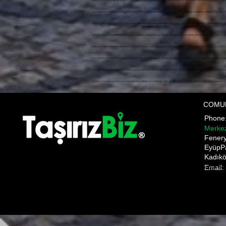
COMU
Phon
Merke
​Fener
EyüpP
Kadıkö
Email:
Pnakliyat fulya nakliyat şişli evden eve nakliyat ANI TAŞIMACILIK ani anı home anı kargo anı nakliyat a
gültepe makliye mecidiyeköy nakliyat mediciyeköy nakliye moving state nakliyat üsküdar nakliye firmala
moment shipping bomonti transportation bulent transportation october transportation Gültepe Makli
Prices,üsküdar evden eve nakliyat,üsküdar nakliyat firması, üsküdar ev taşıma,üsküdar asansörlü nakliyat
Pnakliyat fulya nakliyat şişli evden eve nakliyat ANI TAŞIMACILIK ani anı home anı kargo anı nakliyat anı s
gültepe makliye mecidiyeköy nakliyat mediciyeköy nakliye moving state nakliyat üsküdar nakliye firmaları e
moment shipping bomonti transportation bulent transportation october transportation Gültepe Makliye Me