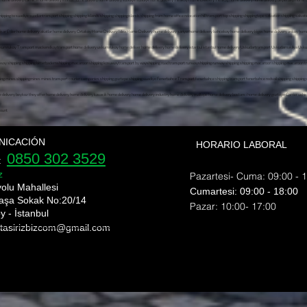
NICACIÓN
HORARIO LABORAL
0850 302 3529
e:
z
Pazartesi- Cuma: 09:00 - 
yolu Mahallesi
​​Cumartesi: 09:00 - 18:00
aşa Sokak No:20/14
​Pazar: 10:00- 17:00
y - İstanbul
 tasirizbizcom
@gmail.com
nı shipping bomonti nakliyat bülent nakliyat ekim nakliyat ev taşıma evden eve nakliyat fiyat eve nakliyat fulya nakliye fulya nakliyeci gayretepe nakliyat gayrettepe nakliyat
rı esentepe ortaköy nakliyat üsküdar nakliye Şişli evden eve nakliyat şehir içi nakliye şehirler arası nakliyat şişli ev taşıma şişli nakliyat şişli nakliye nakliyat fulya nak
ye Mecidiyeköy Transport Mediciyeköy Transport Moving State Transport Uskudar Transport Companies Esentepe Ortakoy Transport Uskudar Transport Sisli Home To Home Transp
, üsküdar sigortalı nakliyat, üsküdar güvenilir nakliyat, üsküdar en iyi nakliyat firması, üsküdar uygun fiyatlı nakliyat, üsküdar nakliyat fiyatlar, üsküdar evden eve nakliyat fi
hipping bomonti nakliyat bülent nakliyat ekim nakliyat ev taşıma evden eve nakliyat fiyat eve nakliyat fulya nakliye fulya nakliyeci gayretepe nakliyat gayrettepe nakliyat
sentepe ortaköy nakliyat üsküdar nakliye Şişli evden eve nakliyat şehir içi nakliye şehirler arası nakliyat şişli ev taşıma şişli nakliyat şişli nakliye nakliyat fulya nakliyat
cidiyeköy Transport Mediciyeköy Transport Moving State Transport Uskudar Transport Companies Esentepe Ortakoy Transport Uskudar Transport Sisli Home To Home Transport I