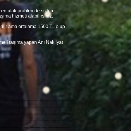
k en ufak problemde sizlere
şıma hizmeti alabilirsiniz.
verilir ama ortalama 1500 TL olup
şmeli taşıma yapan Anı Nakliyat
de camiones, Transporte de carga, Transporte de piano, Transporte de paquetes, Transporte de máquinas,
kup Transport, Treadmill Transport, Washing Machine Transport, Dishwasher Transport, Case Transport,
 Avcılar, Home to Home Transport Avcılar, Transport Avcılar, Avcılar Piece Goods Transportation, Avcılar
орт Авджылар, Перевозка штучных грузов Авджылар, Перевозка грузов Авджылар, Междугородние