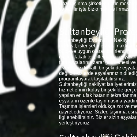
Bazı taşınma şirketleri uzun mesafel
yapabilir işte biz o nakliye firması A
Sultanbeyliği
Profe
Sultanbeyliği Evden Eve Nakliyat Fi
nakliyat, ister şehirlerarası nakliyat
bütçeye uygun olarak belirlendiği gi
ev ile alakalı tespitler yapar eşya
tüm eşyalarınız zarar görmemesi ve kır
Özenle ve dikkatli bir şekilde eşyal
değildir sizlerde eşyalarınızın diled
programlayarak taşıtabilirsiniz.
Sultanbeyliği nakliyat faaliyetlerim
hizmetlerinin kolay bir şekilde gerç
yapılan en ufak hatanın tekrarlanma
eşyaların özenle taşınmasına yardımc
Taşınma işlemleri oldukça zor ve meş
gayret ediyoruz. Sizler, taşınma esnas
ilgilenebilirsiniz. Bizler sizin eşya
yerleştiriyoruz.