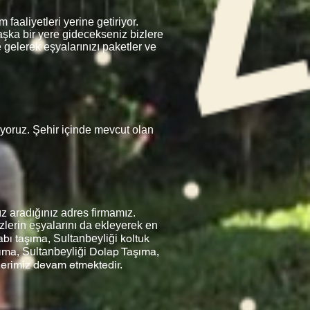
faaliyetleri yerine getiriyor.
aşka bir yere gidecekseniz bizlere
 gelerek eşyalarınızı paketler ve
riyoruz. Şehir içinde mevcut olan
z aradığınız adres firmamız.
zlerin eşyalarını da ekleyerek en
abı taşıma,
koltuk
Sultanbeyliği
ıma,
Dolap Taşıma,
Sultanbeyliği
lerimiz devam etmektedir.