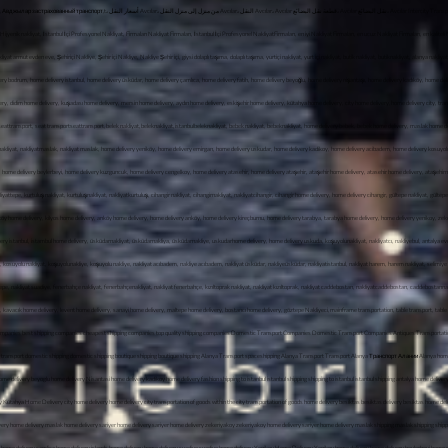
перевозки Авджылар, Городские перевозки Авджылар, Транспортировка штучных грузов Авджыла