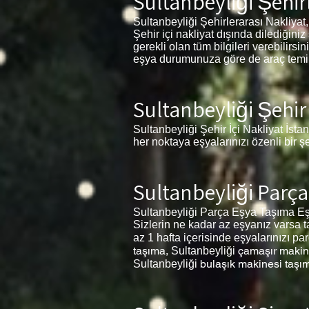
Sultanbeyliği
Şehirl
Sultanbeyliği Şehirlerarası Nakliyat,
Şehir içi nakliyat dışında dilediğin
gerekli olan tüm bilgileri verebilir
eşya durumunuza göre de araç temin e
Sultanbeyliği
Şehir 
Sultanbeyliği Şehir İçi Nakliyat İsta
her noktaya eşyalarınızı özenli bir ş
Sultanbeyliği
Parça
Sultanbeyliği Parça Eşya Taşıma Eşy
Sizlerin ne kadar az eşyanız varsa t
az 1 hafta içerisinde eşyalarınızı pa
taşıma,
çamaşır makin
Sultanbeyliği
bulaşık makinesi taşı
Sultanbeyliği