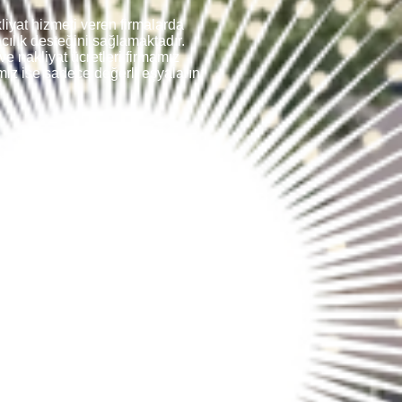
iyat hizmeti veren firmalarda
cılık desteğini sağlamaktadır.
e nakliyat ücretleri firmamız
imiz ise sadece değerli eşyalarını
aktadır. Diğer büyük daireler
eci geçirmek için talep edilen
ükler tek seferde adreslere
rı vardır.
kle evlerin ve değerli eşyaların
n herhangi bir günde hareket
r şey var.