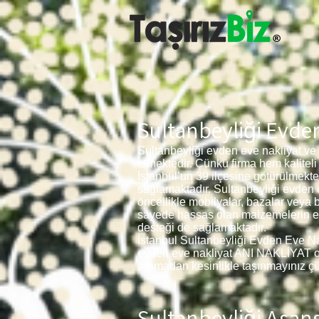
Sultanbeyliği Evde
Sultanbeyliği evden eve nakliyat ve
etmektedir. Çünkü firma hem kalitel
İstanbul’un 39 ilçesine götürülmekt
sağlamaktadır. Sultanbeyliği evden e
öncellikle mobilyalar, bazalar veya 
sayede hassas olan malzemelerin ezil
desteği de sağlamaktadır.
İstanbul Sultanbeyliği Evden Eve Nak
evden eve nakliyat ANI NAKLİYAT olara
aramadan kesinlikle taşınmayınız çün
Sultanbeyliği
Asans