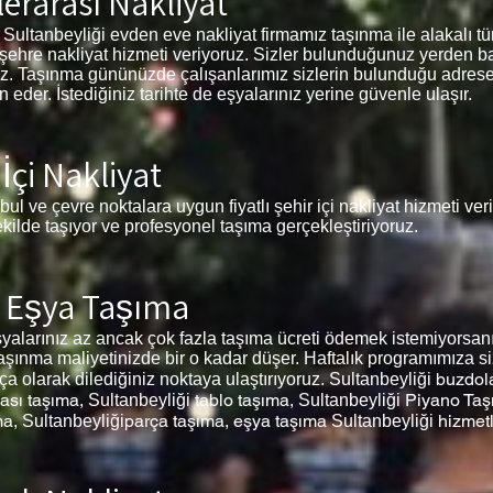
erarası Nakliyat
 Sultanbeyliği evden eve nakliyat firmamız taşınma ile alakalı tüm 
iz şehre nakliyat hizmeti veriyoruz. Sizler bulunduğunuz yerden b
siniz. Taşınma gününüzde çalışanlarımız sizlerin bulunduğu adrese
der. İstediğiniz tarihte de eşyalarınız yerine güvenle ulaşır.
İçi Nakliyat
nbul ve çevre noktalara uygun fiyatlı şehir içi nakliyat hizmeti ve
ekilde taşıyor ve profesyonel taşıma gerçekleştiriyoruz.
 Eşya Taşıma
alarınız az ancak çok fazla taşıma ücreti ödemek istemiyorsanı
aşınma maliyetinizde bir o kadar düşer. Haftalık programımıza si
buzdol
rça olarak dilediğiniz noktaya ulaştırıyoruz.
Sultanbeyliği
ası taşıma,
tablo taşıma,
Piyano Taş
Sultanbeyliği
Sultanbeyliği
ma,
parça taşıma, eşya taşıma
hizmet
Sultanbeyliği
Sultanbeyliği