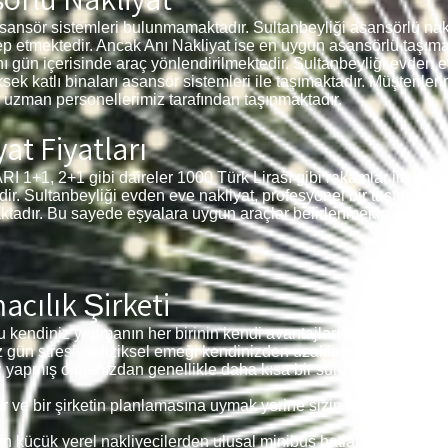
sansör sistemleri bulunmamaktadır. Sultanbeyliği asansörlü nakl
lep etmektedir. Ancak Anı Nakliyat ise en uygun asansörlü taşıma
ı gün içerisinde araç yönlendirilmektedir. Sultanbeyliği evden ev
ksek katlı binaları asansör sistemleri ile taşımaktadır. Müşteriler
 uzman personellerimiz tarafından taşınmaktadır.
at Fiyatları
, 2+1 gibi daireler 1000 Türk Lirası gibi rakamlar ile taşınm
edir. Sultanbeyliği evden eve nakliyat, profesyonel bir taşıma sür
ktadır. Bu sayede eşyalara uygun araçlar belirlenmekte ve tüm y
cılık Şirketi
 kendiniz yapmanın her birinin kendi avantajları ve dezavantajla
z gün stresi ve fiziksel emeği kendinizden uzaklaştırabilir.
z yapmış olmanızdan genellikle daha kısa bir süre alır ve genelli
ve bir şirketin planlamasına uymak yerine sizin için uygun ola
in küçük yerel nakliyecilerden ulusal minibüs hatlarına kadar he