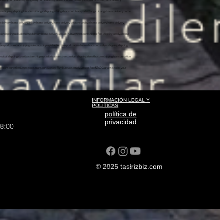
INFORMACIÓN LEGAL Y
POLÍTICAS
política de
privacidad
18:00
© 2025 tasirizbiz.com
liyat sisli house-to-home transport ANI TAŞIMACILIK sudden moment home moment cargo moment transportation
ort Inner City Transport Intercity Transport Sisli Home Transport Sisli Transport Sisli Transport
yat
 sisli house-to-home transport ANI TAŞIMACILIK sudden moment home moment cargo moment transportation
nner City Transport Intercity Transport Sisli Home Transport Sisli Transport Sisli Transport Prices