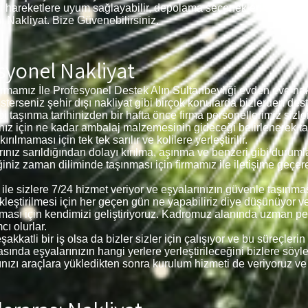
i hareketlere uyum sağlayabilir, depolama seçenekleri sağlayabil
nı Nakliyat. Bize Güvenebilirsiniz.
syonel Nakliyat
rmamız İle Profesyonel Destek Alın Sultanbeyliği evden eve nakl
, isterseniz şehir dışı nakliyat gibi birçok konularda bizlerden dest
bi taşınma tarihinizden bir hafta önce firma personellerimiz siz
larınız için ne kadar ambalaj malzemesinin gideceği belirlenerek
ılmaması için tek tek sarılır ve kolilere yerleştirilir.
arınız sarıldığından dolayı kırılma, aşınma ve benzeri gibi dur
iğiniz zaman diliminde taşınması için firmamız ile iletişime geçer
iz ile sizlere 7/24 hizmet veriyor ve eşyalarınızın güvenle taşın
ekleştirilmesi için her geçen gün ne yapabiliriz diye düşünüyor 
ması için kendimizi geliştiriyoruz. Kadromuz alanında uzman p
ı olurlar.
akkatli bir iş olsa da bizler sizler için çalışıyor ve bu süreçle
ında eşyalarınızın hangi yerlere yerleştirileceğini bizlere söyleye
larınızı araçlara yükledikten sonra kurulum hizmeti de veriyoruz ve