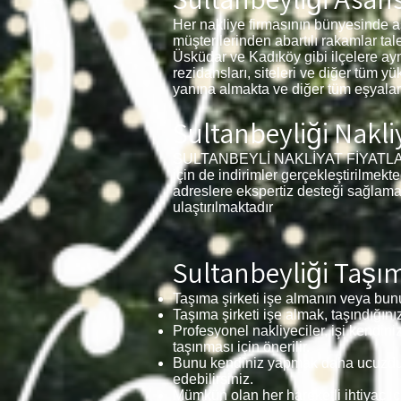
Her nakliye firmasının bünyesinde a
müşterilerinden abartılı rakamlar ta
Üsküdar ve Kadıköy gibi ilçelere ayn
rezidansları, siteleri ve diğer tüm yü
yanına almakta ve diğer tüm eşyalar
Sultanbeyliği
Nakliy
SULTANBEYLİ NAKLİYAT FİYATLARI 1+1
için de indirimler gerçekleştirilmekt
adreslere ekspertiz desteği sağlama
ulaştırılmaktadır
Sultanbeyliği
Taşıma
Taşıma şirketi işe almanın veya bunu
Taşıma şirketi işe almak, taşındığını
Profesyonel nakliyeciler, işi kendini
taşınması için önerilir.
Bunu kendiniz yapmak daha ucuzdur 
edebilirsiniz.
Mümkün olan her hareketli ihtiyaç iç