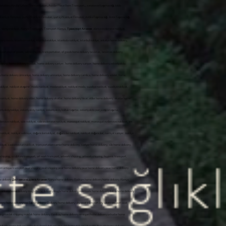
р, Авджылар застрахованный транспорт,t، أسعار النقل Avcılar، من منزل إلى منزل النقل Avcılar، النقل Avcılar، Avcılar قطعة نقل البضائع، Avcılar نقل البضائع، Avcılar Intercity Transportation، Avcılar Urban Transportation، Avcılar Piece Item Transport،,
sanateseri taşımacılığı, tablo taşımacılığı, tablo nakliyesi, heykel nakliyesi, sanat eseritaşımacılığı sanat eseri nakliyesi, sanateseri nakliyesi, Hijyenik nakliyat, İstanbul İçi Profesyonel Nakliyat, Firmaları Nakliyat Firmaları, İstanbul İçi Profesyonel NakliyatFirmaları, en iyi Nakliyat Firmaları, en ucuz Nakliyat Firmaları, en kaliteli Nakliyat Firmaları, yurtiçi Nakliyat Firmaları, yurt içi Nakliyat Firmaları, AntikaTaşımacılığı, AntikTaşımacılığı, armut nakliye armutnakliye, armut evden eve nakliyat, armut evdeneve nakliyat, armut evden evenakliyat, nakliyat armut evden eve, Şehiriçi Nakliye, Şehir içi Nakliye, Nakliye Şehir içi, giysi dolaplı taşıma, dolaplı taşıma, yurtiçi nakliyat, yurt içi nakliyat, butik nakliyat, butiknakliyat, alanya nakliyat, alanyanakliyat, Alanya Transport, Transport Alanya, Транспорт Алании, alanya evden eve nakliyat, Доставка на дом в Алании, Alanya home delivery, bodrum home delivery, home delivery Alanya, home delivery bodrum, home delivery istanbul, home delivery üsküdar, home delivery çamlıca, home delivery fatih, home delivery beyoğlu, home delivery nişantaşı, home delivery kadıköy, home delivery moda, istanbula nakliye, istanbulanakliye, istanbula nakliyat, istanbul nakliye, antalya home delivery, ankara home delivery, mugla home delivery, muğla home delivery, marmaris home delivery, datça home delivery, didim home delivery, kuşadası home delivery, mersin home delivery, aydın home delivery, eskişehir home delivery, kütahya home delivery, city ​​home delivery​​, home delivery city, transportation of goods, within the city transportation, of goods​​home delivery besiktas, ​​besiktas delivery, besiktas home delivery, home delivery taksim, taksim home delivery, homedelivery city, ​​seat transport, city ​​seattransport​​, seat transport​​seattransport, belek nakliyat, beleknakliyat, istanbulbeleknakliyat, bebek nakliyat, bebeknakliyat, home delivery bebek, bebek home delivery, maslak home delivery, home delivery maslak, home delivery sariyer, home delivery sarıyer, home delivery zekeriyaköy, zekeriyakoy home delivery, sariyer home delivery, sanathırsızı, sanattaşıma firması, maslak nakliyat, maslaknakliyat, nakliyatmaslak, nakliyat maslak, home delivery yeniköy, home delivery emirgan, home delivery uskudar, home delivery kadikoy, home delivery acibadem, home delivery kosuyolu home delivery ümraniye, home delivery umraniye, home delivery camlica, home delivery adalar, home delivery atakoy, home delivery suadiye, suadiye home delivery, yeniköy home delivery, yenikoy home delivery, home delivery beylerbeyi, home delivery kuzguncuk, home delivery cengelkoy, home delivery atasehir, home delivery ataşehir, ataşehir home delivery, atasehir home delivery, ataşehirnakliyat, nakliyat ataşehir, moda nakliyat, modanakliyat, nakliyat moda, suadiye nakliyat, suadiyenakliyat, nakliyat, nakliyat adalar, nakliyat, nakliyatadalar evden, nakliyat ofis, nakliyat, tepe nakliyat, tepenakliyat, nakliyattepe, kurtuluş nakliyat, kurtuluşnakliyat, nakliyatkurtuluş, cihangir nakliyat, cihangirnakliyat, nakliyatcihangir, cihangir home delivery, home delivery cihangir, gültepe nakliyat, gültepenakliyat, home delivery etiler, home delivery akatlar, home delivery hisar, etiler home delivery, akatlar home delivery, ortaköy home delivery, fikirtepe home delivery, home delivery fikirtepe, sariyerhome delivery, bahçeköy home delivery, kilyos home delivery, arıköy home delivery, home delivery arıköy, home delivery kireçburnu, home delivery tarabya, tarabya home delivery, home delivery yenikoy, zekeriyaköynakliye, zekeriyaköy nakliye, zekeriyaköy koltuk taşıma, zekeriyaköy parça eşya taşıma, uskumruköy nakliyat, uskumruköynakliye, home delivery uskumrukoy, home deliver, home delive, home delivery istanbul, istambul home delivery, üsküdarnakliyat, üsküdarnakliya, üsküdarnakliye, uskudarhome delivery, home delivery uskuda, koşuyolunakliyat, nakliyatcı, nakliyebul, antalya evden eve nakliyat, side nakliyat, side evden eve nakliyat, manavgat nakliyat, manavgat evden eve nakliyat, anı nakliyat yolda, anınakliyat, aninakliyat, acıbademnakliye, acıbadem nakliye, kosuyolunakliyat, kosuyolunakliye, kosuyolu nakliyat, koşuyolunakliye, koşuyolu nakliye, nakliyat acıbadem, nakliye acıbadem, nakliyat üsküdar, nakliyeüsküdar, nakliyatistanbul, nakliyat harem, harem nakliyat, selimiye nakliyat, nakliyat selimiye, doğancılarnakliyat, doğancılar nakliyat, nakliyat doğancılar, nakliyat sarıyer, nakliye sarıyer, nakliyesarıyer, nakliyat madenler, nakliyatmadenler, madenler nakliyat, nakliyat acarlar, nakliyat göztepe, nakliyat suadiye, fenerbahçe nakliyat, fenerbahçenakliyat, nakliyat fenerbahçe, kızıltoprak nakliyat, nakliyat kızıltoprak, nakliyat caddebostan, nakliyatcaddebostan, caddebostannakliyat, caddebostan nakliyat, transportation carrier home delivery, sariyer home delivery, sile home delivery, ankara home delivery, izmir home delivery, bursa home delivery, beykoz home delivery, acarlar home delivery, kavacık home delivery, levent home delivery, sanayi home delivery, maltepe home delivery, bostancı home delivery, göztepe Nakliyeci, mainframe transportation, table transport, table shipping, sculpture transport, art work transport, artwork shipping, artwork shipping, hygienic transport, Professional Transport, Companies in Istanbul, Forwarding Companies, In Istanbul Professional, Shipping Companies best shipping companies cheapest shipping companies top quality shipping companies Domestic Transport Companies Domestic Transport Companies Antiques Transportation antique transport pear shipping pear shipping pear home delivery pear home delivery pear home delivery shipping pear home to home Local Transport City Transport Shipping Inner City clothes closet transport locker transport domestic shipping domestic shipping boutique shipping boutique shipping Alanya Transport spaceshipping Alanya Transport Transport Alanya Транспорт Алании Alanya home delivery Доставка на дом в Алании Alanya home delivery Bodrum home delivery home delivery Alanya home delivery basement home delivery istanbul home delivery uskudar home delivery camlica home delivery home delivery beyoglu home delivery Nisantasi home delivery kadikoy home delivery fashion shipping to istanbul istanbul shipping shipping to istanbul istanbul shipping antalya home delivery ankara home delivery mugla home delivery mugla home delivery marmaris home delivery datca home delivery didim home delivery kusadasi home delivery mersin home delivery Aydin home delivery Eskisehir home delivery Kütahya Home Delivery city ​​home delivery home delivery city transportation of goods within the city transportation of goods home delivery besiktas besiktas delivery besiktas home delivery home delivery taxi Taksim Home Delivery home delivery city ​​seat transport city ​​seattransport seat transport seattransport baby shipping babyshipping home delivery baby baby home delivery maslak home delivery home delivery maslak home delivery sariyer home delivery sariyer home delivery zekeriyakoy zekeriyakoy home delivery sariyer home delivery maslak shipping maslak shipping shippingmaslak shipping maslak home delivery Yenikoy home delivery emirgan home delivery uskudar home delivery kadikoy home delivery acibadem home delivery route home delivery umraniye home delivery umraniye home delivery camlica home delivery islands home delivery home delivery suadiye suadiye home delivery Yenikoy Home Delivery Yenikoy home delivery home delivery beylerbeyi home delivery home delivery cengelkoy home delivery atasehir home delivery atasehir Atasehir home delivery atasehir home delivery ataşehirtransport shipping atasehir fashion shipping fashion shipping shipping fashion shipping to suadiye suadiantransport shipping shipping islands shipping shippingislands shipping from home office relocation hill transport top shipping shippingtepe salvation shipping salvationshipping shippingliberation cihangir shipping cihangirtransport transporterhangir cihangir home delivery home delivery cihangir Gultepe Transport Gultepenakliyat home delivery meats home delivery execs home delivery hisar Etiler home delivery akatlar home delivery Ortakoy Home Delivery Idea Home Delivery home delivery sariyerhome delivery bahcekoy home delivery kiyos home delivery arikoy home delivery home delivery arikoy home delivery home delivery tarabya tarabya home delivery home delivery zekeriyakoytransport zekeriyakoy shipping zekeriyakoy seat transport zekeriyaköy piece goods transport Uskumrukoy Transport mackerelkoytransport home delivery uskumrukoy home deliver home delivery home delivery istanbul istanbul home delivery Uskudartransport Uskudarnakliya Uskudarshipping uskudarhome delivery home delivery uskuda runwaytransport shipper find shipping antalya home delivery side shipping side home delivery manavgat shipping manavgat home delivery instant shipping is on the way shipping shipping bitterbademshipping macaroon shipping kosuwaytransport by wayshipping road transport runwayshipping runway shipping shipping macaroon shipping macaroon transport uskudar shippinguskudar shippingistanbul transport harem harem transport seliye shipping shipping falconerstransport falconers shipping shipping falconers shipping sariyer shipping sariyer shippingsariyer shipping mines shippingmines mines transport courier companies shipping goztepe shipping suadiye Fenerbahce Transport fenerbahce shipping transport fenerbahce redsoil shipping shipping redsoil shipping streetbostan shippingcaddebostan streetbostan shipping streetbostan shipping transportation carrier home delivery saree delete home delivery home delivery ankara home delivery izmir home delivery home delivery beykoz they offer home delivery home delivery kavacik