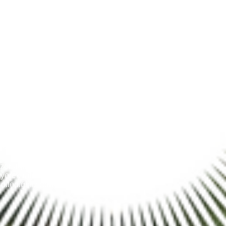
irmamız ile ister evden eve
ek alabilirsiniz. Fiyatlarımız her
lerin vermiş olduğu adrese gelerek
 taşınma gününüz geldiği zaman
umlarla karşılaşmanız mümkün
ek taşınma işlemlerinizi
a olanak sağlıyoruz. Taşınma
ve her taşınma işlemlerinde
ersonelden oluşuyor olup
rin zorluğunu sizlere yansıtmamaya
rek rahatlıkla farklı işleriniz ile
 dilediğiniz odaya eşyalarınızı