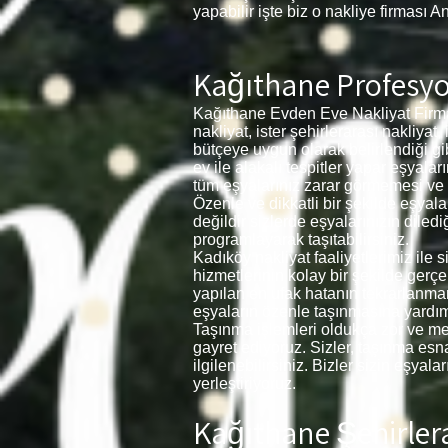
yapabilir işte biz o nakliye firması A
Kağıthane Profesyo
Kağıthane Evden Eve Nakliyat Firma
nakliyat, ister şehirlerarası nakliyat
bütçeye uygun olarak belirlendiği gi
ev ile alakalı tespitler yapar eşya
tüm eşyalarınız zarar görmemesi ve kır
Özenle ve dikkatli bir şekilde eşyal
değildir sizlerde eşyalarınızın diled
programlayarak taşıtabilirsiniz.
Kadıköy nakliyat faaliyetlerimiz ile
hizmetlerinin kolay bir şekilde gerç
yapılan en ufak hatanın tekrarlanma
eşyaların özenle taşınmasına yardımc
Taşınma işlemleri oldukça zor ve meş
gayret ediyoruz. Sizler, taşınma esnas
ilgilenebilirsiniz. Bizler sizin eşya
yerleştiriyoruz.
Kağıthane Şehirlera