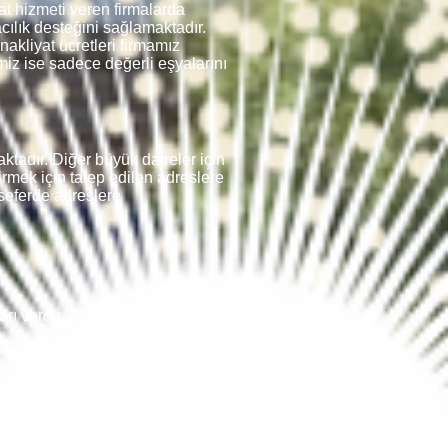
t hizmeti veren firmalarda
cılık desteğini sağlamaktadır.
akliyat ücretleri firmamız
imiz ise sadece değerli eşyalarını
adır. Diğer büyük daireler için
rmek için talep edilen adreslere
seferde adreslere
rı vardır.
kle evlerin ve değerli eşyaların
n herhangi bir günde hareket
r şey var.
ir ve hatta sizin için paketleme