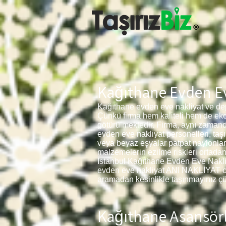
Kağıthane Evden Ev
Kağıthane evden eve nakliyat ve dep
Çünkü firma hem kaliteli hem de ek
götürülmektedir. Firma, aynı zaman
evden eve nakliyat personelleri, taşı
veya beyaz eşyalar patpat naylonlar
malzemelerin ezilme riskleri ortadan
İstanbul Kağıthane
Evden Eve Nakliya
evden eve nakliyat ANI NAKLİYAT olara
aramadan kesinlikle taşınmayınız çün
Kağıthane Asansörl