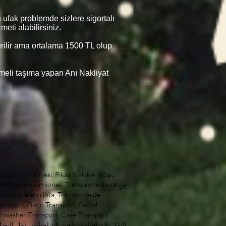
 ufak problemde sizlere sigortalı
eti alabilirsiniz.
verilir ama ortalama 1500 TL olup
şmeli taşıma yapan Anı Nakliyat
 table shipping, sculpture transport, art work transport, artwork shipping, artwork shipping, hygienic transport, Professional Transport, Companies in Istanbul, Forwarding Companies, In Istanbul Professional, Shipping Companies best shipping companies cheapest shipping companies top quality shipping companies Domestic Transport Companies Domestic Transport Companies Antiques Transportation antique transport pear shipping pear shipping pear home delivery pear home delivery pear home delivery shipping pear home to home Local Transport City Transport Shipping Inner City clothes closet transport locker transport domestic shipping domestic shipping boutique shipping boutique shipping Alanya Transport spaceshipping Alanya Transport Transport Alanya Транспорт Алании Alanya home delivery Доставка на дом в Алании Alanya home delivery Bodrum home delivery home delivery Alanya home delivery basement home delivery istanbul home delivery uskudar home delivery camlica home delivery home delivery beyoglu home delivery Nisantasi home delivery kadikoy home delivery fashion shipping to istanbul istanbul shipping shipping to istanbul istanbul shipping antalya home delivery ankara home delivery mugla home delivery mugla home delivery marmaris home delivery datca home delivery didim home delivery kusadasi home delivery mersin home delivery Aydin home delivery Eskisehir home delivery Kütahya Home Delivery city ​​home delivery home delivery city transportation of goods within the city transportation of goods home delivery besiktas besiktas delivery besiktas home delivery home delivery taxi Taksim Home Delivery home delivery city ​​seat transport city ​​seattransport seat transport seattransport baby shipping babyshipping home delivery baby baby home delivery maslak home delivery home delivery maslak home delivery sariyer home delivery sariyer home delivery zekeriyakoy zekeriyakoy home delivery sariyer home delivery maslak shipping maslak shipping shippingmaslak shipping maslak home delivery Yenikoy home delivery emirgan home delivery uskudar home delivery kadikoy home delivery acibadem home delivery route home delivery umraniye home delivery umraniye home delivery camlica home delivery islands home delivery home delivery suadiye suadiye home delivery Yenikoy Home Delivery Yenikoy home delivery home delivery beyl