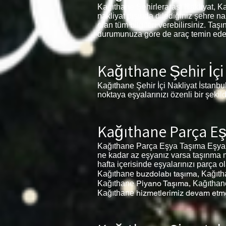
Kağıthane Şehirlerarası Nakliyat, K
nakliyat dışında dilediğiniz şehre n
olan tüm bilgileri verebilirsiniz. T
durumunuza göre de araç temin eder. 
Kağıthane Şehir İçi
Kağıthane
Şehir İçi Nakliyat İstanbu
noktaya eşyalarınızı özenli bir şekil
Kağıthane Parça E
Kağıthane
Parça Eşya Taşıma Eşyalar
ne kadar az eşyanız varsa taşınma ma
hafta içerisinde eşyalarınızı parça o
buzdolabı taşıma,
Kağıthane
Kağıth
Piyano Taşıma,
Kağıthane
Kağıthan
hizmetlerimiz devam etme
Kağıthane