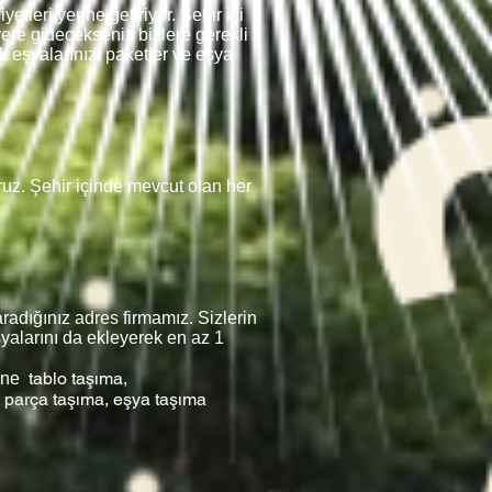
etleri yerine getiriyor. Şehir içi
yere gidecekseniz bizlere gerekli
k eşyalarınızı paketler ve eşya
oruz. Şehir içinde mevcut olan her
adığınız adres firmamız. Sizlerin
şyalarını da ekleyerek en az 1
tablo taşıma,
ane
parça taşıma, eşya taşıma