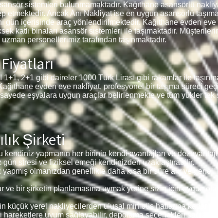
sansör sistemleri bulunmamaktadır. Kağıthane asansörlü nakliya
lep etmektedir. Ancak Anı Nakliyat ise en uygun asansörlü taşıma
ı gün içerisinde araç yönlendirilmektedir. Kağıthane
evden eve n
ksek katlı binaları asansör sistemleri ile taşımaktadır. Müşteriler
 uzman personellerimiz tarafından taşınmaktadır.
Fiyatları
2+1 gibi daireler 1000 Türk Lirası gibi rakamlar ile taşınmakt
 Kağıthane
evden eve nakliyat, profesyonel bir taşıma süreci geçi
 sayede eşyalara uygun araçlar belirlenmekte ve tüm yükler tek 
ık Şirketi
 kendiniz yapmanın her birinin kendi avantajları ve dezavantajla
z gün stresi ve fiziksel emeği kendinizden uzaklaştırabilir.
z yapmış olmanızdan genellikle daha kısa bir süre alır ve genelli
ve bir şirketin planlamasına uymak yerine sizin için uygun ola
in küçük yerel nakliyecilerden ulusal minibüs hatlarına kadar he
i hareketlere uyum sağlayabilir, depolama seçenekleri sağlayabil