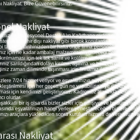
nı Nakliyat. Bize Güvenebilirsiniz.
nel Nakliyat
mız İle Profesyonel Destek Alın Kağıthane
evden eve nakliyat f
, isterseniz şehir dışı nakliyat gibi birçok konularda bizlerden dest
bi taşınma tarihinizden bir hafta önce firma personellerimiz siz
larınız için ne kadar ambalaj malzemesinin gideceği belirlenerek
ılmaması için tek tek sarılır ve kolilere yerleştirilir.
arınız sarıldığından dolayı kırılma, aşınma ve benzeri gibi dur
iğiniz zaman diliminde taşınması için firmamız ile iletişime geçer
 sizlere 7/24 hizmet veriyor ve eşyalarınızın güvenle taşınmasın
ekleştirilmesi için her geçen gün ne yapabiliriz diye düşünüyor 
ması için kendimizi geliştiriyoruz. Kadromuz alanında uzman p
ı olurlar.
akkatli bir iş olsa da bizler sizler için çalışıyor ve bu süreçle
ında eşyalarınızın hangi yerlere yerleştirileceğini bizlere söyleye
larınızı araçlara yükledikten sonra kurulum hizmeti de veriyoruz ve
rası Nakliyat