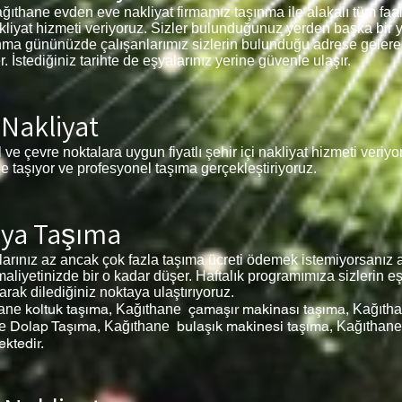
ağıthane
evden eve nakliyat firmamız taşınma ile alakalı tüm faaliy
akliyat hizmeti veriyoruz. Sizler bulunduğunuz yerden başka bir 
aşınma gününüzde çalışanlarımız sizlerin bulunduğu adrese gelere
İstediğiniz tarihte de eşyalarınız yerine güvenle ulaşır.
 Nakliyat
l ve çevre noktalara uygun fiyatlı şehir içi nakliyat hizmeti veriy
de taşıyor ve profesyonel taşıma gerçekleştiriyoruz.
şya Taşıma
ınız az ancak çok fazla taşıma ücreti ödemek istemiyorsanız ar
liyetinizde bir o kadar düşer. Haftalık programımıza sizlerin e
larak dilediğiniz noktaya ulaştırıyoruz.
koltuk taşıma,
çamaşır makinası taşıma,
ane
Kağıthane
Kağıth
Dolap Taşıma,
bulaşık makinesi taşıma,
e
Kağıthane
Kağıthane
ktedir.