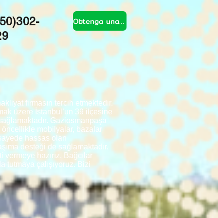
50)302-
Obtenga una cotización
29
liyat firmasın tercih etmektedir.
ak üzere İstanbul’un 39 ilçesine
k sağlamaktadır. Gaziosmanpaşa
 öncellikle mobilyalar, bazalar
u sayede hassas olan
taşıma desteği de sağlamaktadır.
ti vermeye hazırız. Bağcılar
da tutmaya çalışıyoruz. Bizi