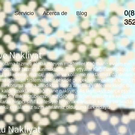
0(8
Servicio
Acerca de
Blog
35
e Nakliyat
olama hizmeti almak isteyen müşteriler Kağıthane evden eve nak
onomik bir hizmet sunmaktadır. Tüm eşyalar Kağıthane başta olm
da paketleme, montaj, sökme ve kolileme noktasında da deste
ma işlemleri sistematik bir şekilde gerçekleştirmektedir. Örneğin
 ile koruma altına alındıktan sonra araçlara yüklenmektedir. B
 kaldırılmaktadır. Kağıthane
nakliye, ofis taşıma ve parça eşya 
t 5 Yıllık tecrübemizle siz değerli müşterilerimize en iyi hizme
k birinci sınıf kalitesiyle hijyenik dürüstlük kaliteli bir arada 
kü eşyalarınız sizin anılarınız olduğunu farkındayız.
ü Nakliyat