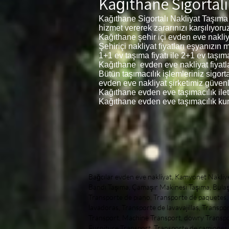
Kağıthane Sigortalı
Kağıthane
Sigortalı Nakliyat Taşıma
hizmet vererek zararınızı karşılıyoru
Kağıthane
şehir içi evden eve nakliya
Şehiriçi nakliyat fiyatları eşyanızı
1+1 ev taşıma fiyatı ile 2+1 ev taşıma 
Kağıthane
evden eve nakliyat fiyatla
Bütün taşımacılık işlemleriniz sigor
evden eve nakliyat şirketimiz güvenli
Kağıthane
evden eve taşımacılık ilet
Kağıthane
evden eve taşımacılık kur
Bağcılar evden eve nakliyat, Kamyonet Nakliye, Kamyonet Kiralama, Yük Taşıma, Piyano Taşıma, Koli Taşıma, Makina Taşıma, çeyiz Nakliyesi, Pikap Nakliye, Koşu Bandı Taşıma, Çamaşır Makinesi Taşıma, Bulaşık Makinesi Taşıma ,Kasa Taşıma, Mobilya Taşıma, Transporte de camiones, Alquiler de camiones, Transporte de carga, Transporte de piano, Transporte de paquetes, Transporte de máquinas, Transporte Dowery, Transporte de camionetas, Transporte en cinta, Transporte de lavadoras, Transporte de lavavajillas, Transporte seguro, Transporte de muebles, Truck Transport, Truck Rental, Cargo Transport, Piano Transport, Parcel Transport, Machine Transport, dowry Transport, Pickup Transport, Treadmill Transport, Washing Machine Transport, Dishwasher Transport, Case Transport, Furniture Transport, Transporte de camiones, Alquiler de camiones, Transporte de carga, النقل بالشاحنات ، تأجير الشاحنات ، نقل البضائع ، نقل البيانو ، نقل الطرود ، نقل الآلة ، نقل المهور ، النقل لاقط ، نقل المطحنة ، نقل الغسالة ، نقل غسالة الصحون ، نقل الحالة ، نقل الأثاث, , Evden eve nakliyat Bağcılar , Bağcılar Kurumsal Nakliyat, Bağcılar Evden Eve Nakliye, Avcılar Nakliyat, Avcılar Evden Eve, Nakliyat Fiyatları Avcılar, Evden Eve Nakliyat Avcılar, Taşımacılık Avcılar, Avcılar Parça Eşya Taşıma, Avcılar Eşya taşıma, Avcılar Şehirlerarası nakliyat, Avcılar Şehir içi Nakliyat, Avcılar Parça Eşya Taşıma, Avcılar Sigortalı Nakliyat, Avcılar Transport, Avcılar Home to Home, Transport Prices Avcılar, Home to Home Transport Avcılar, Transport Avcılar, Avcılar Piece Goods Transportation, Avcılar Goods Transportation, Avcılar Intercity Transportation, Avcılar Urban Transportation, Avcılar Piece Item Transportation, Avcılar Insured Transportation, Авджылар Транспорт, Авджылар На дом, Транспортные цены Авджылар, Транспорт От дома до дома Авджылар, Транспорт Авджылар, Перевозка штучных грузов Авджылар, Перевозка грузов Авджылар, Междугородние перевозки Авджылар, Городские перевозки Авджылар, Транспортировка штучных грузов Авджылар, Авджылар застрахованный транспорт,t، أسعار النقل Avcılar، من منزل إلى منزل النقل Avcılar، النقل Avcılar، Avcılar قطعة نقل البضائع، Avcılar نقل البضائع، Avcılar Intercity Transportation، Avcılar Urban Transportation، Avcılar Piece Item Transport،, sanateseri taşımacılığı, tablo taşımacılığı, tablo nakliyesi, heykel nakliyesi, sanat eseritaşımacılığı sanat eseri nakliyesi, sanateseri nakliyesi, Hijyenik nakliyat, İstanbul İçi Profesyonel Nakliyat, Firmaları Nakliyat Firmaları, İstanbul İçi Profesyonel NakliyatFirmaları, en iyi Nakliyat Firmaları, en ucuz Nakliyat Firmaları, en kaliteli Nakliyat Firmaları, yurtiçi Nakliyat Firmaları, yurt içi Nakliyat Firmaları, AntikaTaşımacılığı, AntikTaşımacılığı, armut nakliye armutnakliye, armut evden eve nakliyat, armut evdeneve nakliyat, armut evden evenakliyat