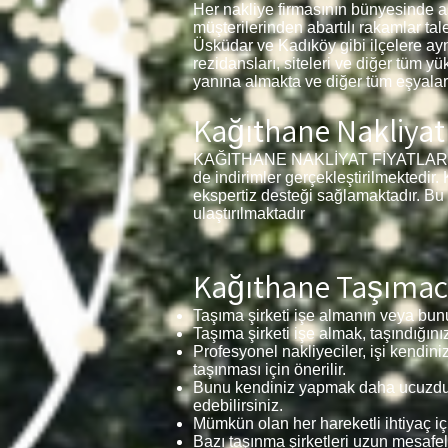
Her nakliye firmasının bünyesinde a
müşterilerinden abartılı rakamlar ta
Üsküdar ve Kadıköy gibi ilçelere ayn
rezidansları, siteleri ve diğer tüm yü
yanına almakta ve diğer tüm eşyalar
Kağıthane Nakliyat 
KAĞITHANE NAKLİYAT FİYATLARI 1+1, 
de indirimler gerçekleştirilmektedir.
ekspertiz desteği sağlamaktadır. Bu
ulaştırılmaktadır
Kağıthane Taşımacıl
Taşıma şirketi işe almanın veya bunu
Taşıma şirketi işe almak, taşındığını
Profesyonel nakliyeciler, işi kendini
taşınması için önerilir.
Bunu kendiniz yapmak daha ucuzdur 
edebilirsiniz.
Mümkün olan her hareketli ihtiyaç iç
Bazı taşınma şirketleri uzun mesafel