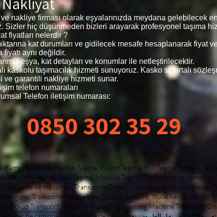
 Nakliyat
 ve nakliye firması olarak eşyalarınızda meydana gelebilecek en
z. Sizler hiç düşünmeden bizleri arayarak profesyonel taşıma hizm
t fiyatları nelerdir ?
n miktarına kat durumları ve gidilecek mesafe hesaplanarak fiyat 
fiyatı aynı değildir.
rımız eşya, kat detayları ve konumlar ile netleştirilecektir.
talı kaskolu taşımacılık hizmeti sunuyoruz. Kasko sigortalı sözle
 ve garantili nakliye hizmeti sunar.
işim telefon numaraları
umsal Telefon iletişim numarası:
0850 302 35 29
, nakliyat armut evden eve, Şehiriçi Nakliye, Şehir içi Nakliye, Nakliye Şehir içi, giysi dolaplı taşıma, dolaplı taşıma, yurtiçi nakliyat, yurt içi nakliyat, butik nakliyat, butiknakliyat, alanya nakliyat, alanyanakliyat, Alanya Transport, Transport Alanya, Транспорт Алании, alanya evden eve nakliyat, Доставка на дом в Алании, Alanya home delivery, bodrum home delivery, home delivery Alanya, home delivery bodrum, home delivery istanbul, home delivery üsküdar, home delivery çamlıca, home delivery fatih, home delivery beyoğlu, home delivery nişantaşı, home delivery kadıköy, home delivery moda, istanbula nakliye, istanbulanakliye, istanbula nakliyat, istanbul nakliye, antalya home delivery, ankara home delivery, mugla home delivery, muğla home delivery, marmaris home delivery, datça home delivery, didim home delivery, kuşadası home delivery, mersin home delivery, aydın home delivery, eskişehir home delivery, kütahya home delivery, city ​​home delivery​​, home delivery city, transportation of goods, within the city transportation, of goods​​home delivery besiktas, ​​besiktas delivery, besiktas home delivery, home delivery taksim, taksim home delivery, homedelivery city, ​​seat transport, city ​​seattransport​​, seat transport​​seattransport, belek nakliyat, beleknakliyat, istanbulbeleknakliyat, bebek nakliyat, bebeknakliyat, home delivery bebek, bebek home delivery, maslak home delivery, home delivery maslak, home delivery sariyer, home delivery sarıyer, home delivery zekeriyaköy, zekeriyakoy home delivery, sariyer home delivery, sanathırsızı, sanattaşıma firması, maslak nakliyat, maslaknakliyat, nakliyatmaslak, nakliyat maslak, home delivery yeniköy, home delivery emirgan, home delivery uskudar, home delivery kadikoy, home delivery acibadem, home delivery kosuyolu home delivery ümraniye, home delivery umraniye, home delivery camlica, home delivery adalar, home delivery atakoy, home delivery suadiye, suadiye home delivery, yeniköy home delivery, yenikoy home delivery, home delivery beylerbeyi, home delivery kuzguncuk, home delivery cengelkoy, home delivery atasehir, home delivery ataşehir, ataşehir home delivery, atasehir home delivery, ataşehirnakliyat, nakliyat ataşehir, moda nakliyat, modanakliyat, nakliyat moda, suadiye nakliyat, suadiyenakliyat, nakliyat, nakliyat adalar, nakliyat, nakliyatadalar evden, nakliyat ofis, nakliyat, tepe nakliyat, tepenakliyat, nakliyattepe, kurtuluş nakliyat, kurtuluşnakliyat, nakliyatkurtuluş, cihangir nakliyat, cihangirnakliyat, nakliyatcihangir, cihangir home delivery, home delivery cihangir, gültepe nakliyat, gültepenakliyat, home delivery etiler, home delivery akatlar, home delivery hisar, etiler home delivery, akatlar home delivery, ortaköy home delivery, fikirtepe home delivery, home delivery fikirtepe, sariyerhome delivery, bahçeköy home delivery, kilyos home delivery, arıköy home delivery, home delivery arıköy, home delivery kireçburnu, home delivery tarabya, tarabya home delivery, home delivery yenikoy, zekeriyaköynakliye, zekeriyaköy nakliye, zekeriyaköy koltuk taşıma, zekeriyaköy parça eşya taşıma, uskumruköy nakliyat, uskumruköynakliye, home delivery uskumrukoy, home deliver, home delive, home delivery istanbul, istambul home delivery, üsküdarnakliyat, üsküdarnakliya, üsküdarnakliye, uskudarhome delivery, home delivery uskuda, koşuyolunakliyat, nakliyatcı, nakliyebul, antalya evden eve nakliyat, side nakliyat, side evden eve nakliyat, manavgat nakliyat, manavgat evden eve nakliyat, anı nakliyat yolda, anınakliyat, aninakliyat, acıbademnakliye, acıbadem nakliye, kosuyolunakliyat, kosuyolunakliye, kosuyolu nakliyat, koşuyolunakliye, koşuyolu nakliye, nakliyat acıbadem, nakliye acıbadem, nakliyat üsküdar, nakliyeüsküdar, nakliyatistanbul, nakliyat harem, harem nakliyat, selimiye nakliyat, nakliyat selimiye, doğancılarnakliyat, doğancılar nakliyat, nakliyat doğancılar, nakliyat sarıyer, nakliye sarıyer, nakliyesarıyer, nakliyat madenler, nakliyatmadenler, madenler nakliyat, nakliyat acarlar, nakliyat göztepe, nakliyat suadiye, fenerbahçe nakliyat, fenerbahçenakliyat, nakliyat fenerbahçe, kızıltoprak nakliyat, nakliyat kızıltoprak, nakliyat caddebostan, nakliyatcaddebostan, caddebostannakliyat, caddebostan nakliyat, transportation carrier home delivery, sariyer home delivery, sile home delivery, ankara home delivery, izmir home delivery, bursa home delivery, beykoz home delivery, acarlar home delivery, kavacık home delivery, levent home delivery, sanayi home delivery, maltepe home delivery, bostancı home delivery, göztepe Nakliyeci, mainframe transportation, table transport,