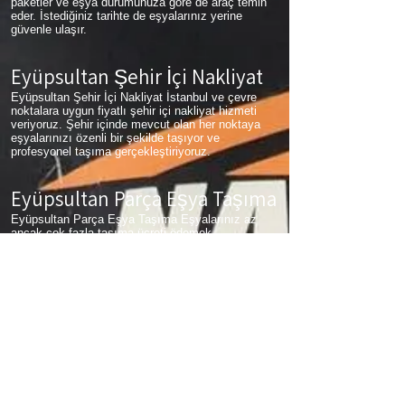
paketler ve eşya durumunuza göre de araç temin
eder. İstediğiniz tarihte de eşyalarınız yerine
güvenle ulaşır.
Eyüpsultan Şehir İçi Nakliyat
Eyüpsultan Şehir İçi Nakliyat İstanbul ve çevre
noktalara uygun fiyatlı şehir içi nakliyat hizmeti
veriyoruz. Şehir içinde mevcut olan her noktaya
eşyalarınızı özenli bir şekilde taşıyor ve
profesyonel taşıma gerçekleştiriyoruz.
Eyüpsultan Parça Eşya Taşıma
Eyüpsultan Parça Eşya Taşıma Eşyalarınız az
ancak çok fazla taşıma ücreti ödemek
istemiyorsanız aradığınız adres firmamız. Sizlerin
ne kadar az eşyanız varsa taşınma maliyetinizde
bir o kadar düşer. Haftalık programımıza sizlerin
eşyalarını da ekleyerek en az 1 hafta içerisinde
eşyalarınızı parça olarak dilediğiniz noktaya
ulaştırıyoruz.
Eyüpsultan
koltuk taşıma,
Eyüpsultan
çamaşır
makinası taşıma,
Eyüpsultan
tablo taşıma,
Eyüpsultan
Piyano Taşıma,
Eyüpsultan
Dolap
Taşıma,
Eyüpsultan
bulaşık makinesi taşıma,
Eyüpsultan
parça taşıma, eşya taşıma
Eyüpsultan
hizmetlerimiz devam etmektedir.