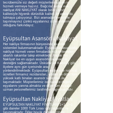
tecrübemizle siz değerli müşterilerimize en iyi
hizmeti vermeye hazırız. Bağcılar evden eve
nakliyat ANI NAKLİYAT olarak birinci sınıf
kalitesiyle hijyenik dürüstlük kaliteli bir arada da
tutmaya çalışıyoruz. Bizi aramadan kesinlikle
taşınmayınız çünkü eşyalarınız sizin anılarınız
olduğunu farkındayız.
Eyüpsultan Asansörlü Nakliyat
Her nakliye firmasının bünyesinde asansör
sistemleri bulunmamaktadır. Eyüpsultan asansörlü
nakliyat hizmeti veren firmalarda müşterilerinden
abartılı rakamlar talep etmektedir. Ancak Anı
Nakliyat ise en uygun asansörlü taşımacılık
desteğini sağlamaktadır. Üsküdar ve Kadıköy gibi
ilçelere aynı gün içerisinde araç
yönlendirilmektedir. Eyüpsultan evden eve nakliyat
ücretleri firmamız rezidansları, siteleri ve diğer tüm
yüksek katlı binaları asansör sistemleri ile
taşımaktadır. Müşterilerimiz ise sadece değerli
eşyalarını yanına almakta ve diğer tüm eşyalar
uzman personellerimiz tarafından taşınmaktadır.
Eyüpsultan Nakliyat Fiyatları
EYÜPSULTAN NAKLİYAT FİYATLARI 1+1, 2+1
gibi daireler 1000 Türk Lirası gibi rakamlar ile
taşınmaktadır. Diğer büyük daireler için de