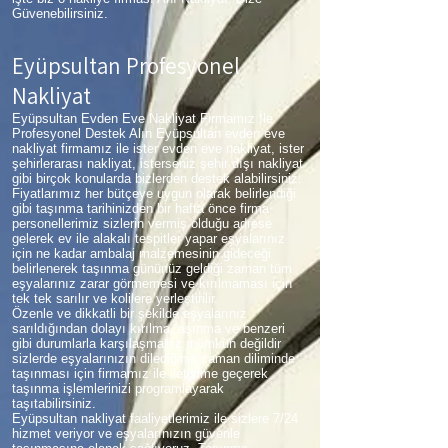
Güvenebilirsiniz.
Eyüpsultan Profesyonel
Nakliyat
Eyüpsultan Evden Eve Nakliyat Firmamız İle
Profesyonel Destek Alın Eyüpsultan evden eve
nakliyat firmamız ile ister evden eve nakliyat, ister
şehirlerarası nakliyat, isterseniz şehir dışı nakliyat
gibi birçok konularda bizlerden destek alabilirsiniz.
Fiyatlarımız her bütçeye uygun olarak belirlendiği
gibi taşınma tarihinizden bir hafta önce firma
personellerimiz sizlerin vermiş olduğu adrese
gelerek ev ile alakalı tespitler yapar eşyalarınız
için ne kadar ambalaj malzemesinin gideceği
belirlenerek taşınma gününüz geldiği zaman tüm
eşyalarınız zarar görmemesi ve kırılmaması için
tek tek sarılır ve kolilere yerleştirilir.
Özenle ve dikkatli bir şekilde eşyalarınız
sarıldığından dolayı kırılma, aşınma ve benzeri
gibi durumlarla karşılaşmanız mümkün değildir
sizlerde eşyalarınızın dilediğiniz zaman diliminde
taşınması için firmamız ile iletişime geçerek
taşınma işlemlerinizi programlayarak
taşıtabilirsiniz.
Eyüpsultan nakliyat faaliyetlerimiz ile sizlere 7/24
hizmet veriyor ve eşyalarınızın güvenle