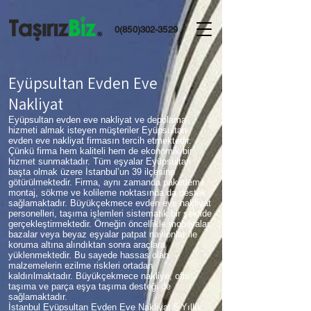
0(850)302-3529
Eyüpsultan Evden Eve
Nakliyat
Eyüpsultan evden eve nakliyat ve depolama
hizmeti almak isteyen müşteriler Eyüpsultan
evden eve nakliyat firmasın tercih etmektedir.
Çünkü firma hem kaliteli hem de ekonomik bir
hizmet sunmaktadır. Tüm eşyalar Eyüpsultan
başta olmak üzere İstanbul’un 39 ilçesine
götürülmektedir. Firma, aynı zamanda paketleme,
montaj, sökme ve kolileme noktasında da destek
sağlamaktadır. Büyükçekmece evden eve nakliyat
personelleri, taşıma işlemleri sistematik bir şekilde
gerçekleştirmektedir. Örneğin öncellikle mobilyalar,
bazalar veya beyaz eşyalar patpat naylonlar ile
koruma altına alındıktan sonra araçlara
yüklenmektedir. Bu sayede hassas olan
malzemelerin ezilme riskleri ortadan
kaldırılmaktadır. Büyükçekmece nakliye, ofis
taşıma ve parça eşya taşıma desteği de
sağlamaktadır.
İstanbul Eyüpsultan Evden Eve Nakliyat 5 Yıllık