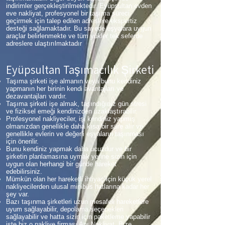
indirimler gerçekleştirilmektedir. Eyüpsultan evden
eve nakliyat, profesyonel bir taşıma süreci
geçirmek için talep edilen adreslere ekspertiz
desteği sağlamaktadır. Bu sayede eşyalara uygun
araçlar belirlenmekte ve tüm yükler tek seferde
adreslere ulaştırılmaktadır
Eyüpsultan Taşımacılık Şirketi
Taşıma şirketi işe almanın veya bunu kendiniz
yapmanın her birinin kendi avantajları ve
dezavantajları vardır.
Taşıma şirketi işe almak, taşındığınız gün stresi
ve fiziksel emeği kendinizden uzaklaştırabilir.
Profesyonel nakliyeciler, işi kendiniz yapmış
olmanızdan genellikle daha kısa bir süre alır ve
genellikle evlerin ve değerli eşyaların taşınması
için önerilir.
Bunu kendiniz yapmak daha ucuzdur ve bir
şirketin planlamasına uymak yerine sizin için
uygun olan herhangi bir günde hareket
edebilirsiniz.
Mümkün olan her hareketli ihtiyaç için küçük yerel
nakliyecilerden ulusal minibüs hatlarına kadar her
şey var.
Bazı taşınma şirketleri uzun mesafeli hareketlere
uyum sağlayabilir, depolama seçenekleri
sağlayabilir ve hatta sizin için paketleme yapabilir
işte biz o nakliye firması Anı Nakliyat. Bize