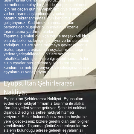
taşınmasına olanak sağlıyoruz. Taşınma
hizmetlerinin kolay bir şekilde gerçekleştirilmesi
için her geçen gün ne yapabiliriz diye düşünüyor
ve her taşınma işlemlerinde yapılan en ufak
hatanın tekrarlanmaması için kendimizi
geliştiriyoruz. Kadromuz alanında uzman
personelden oluşuyor olup eşyaların özenle
taşınmasına yardımcı olurlar.
Taşınma işlemleri oldukça zor ve meşakkatli bir iş
olsa da bizler sizler için çalışıyor ve bu süreçlerin
zorluğunu sizlere yansıtmamaya gayret ediyoruz.
Sizler, taşınma esnasında eşyalarınızın hangi
yerlere yerleştirileceğini bizlere söyleyerek
rahatlıkla farklı işleriniz ile ilgilenebilirsiniz. Bizler
sizin eşyalarınızı araçlara yükledikten sonra
kurulum hizmeti de veriyoruz ve dilediğiniz odaya
eşyalarınızı yerleştiriyoruz.
Eyüpsultan Şehirlerarası
Nakliyat
Eyüpsultan Şehirlerarası Nakliyat, Eyüpsultan
evden eve nakliyat firmamız taşınma ile alakalı
tüm faaliyetleri yerine getiriyor. Şehir içi nakliyat
dışında dilediğiniz şehre nakliyat hizmeti
veriyoruz. Sizler bulunduğunuz yerden başka bir
yere gidecekseniz bizlere gerekli olan tüm bilgileri
verebilirsiniz. Taşınma gününüzde çalışanlarımız
sizlerin bulunduğu adrese gelerek eşyalarınızı