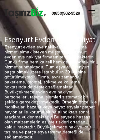
0(850)302-3529
Esenyurt Evden Eve Nakliyat
Esenyurt evden eve nakliyat ve depolama
hizmeti almak isteyen müşteriler Esenyurt
evden eve nakliyat firmasın tercih etmektedir.
Çünkü firma hem kaliteli hem de ekonomik bir
hizmet sunmaktadır. Tüm eşyalar Esenyurt
başta olmak üzere İstanbul’un 39 ilçesine
götürülmektedir. Firma, aynı zamanda
paketleme, montaj, sökme ve kolileme
noktasında da destek sağlamaktadır.
Büyükçekmece evden eve nakliyat
personelleri, taşıma işlemleri sistematik bir
şekilde gerçekleştirmektedir. Örneğin öncellikle
mobilyalar, bazalar veya beyaz eşyalar patpat
naylonlar ile koruma altına alındıktan sonra
araçlara yüklenmektedir. Bu sayede hassas
olan malzemelerin ezilme riskleri ortadan
kaldırılmaktadır. Büyükçekmece nakliye, ofis
taşıma ve parça eşya taşıma desteği de
sağlamaktadır.