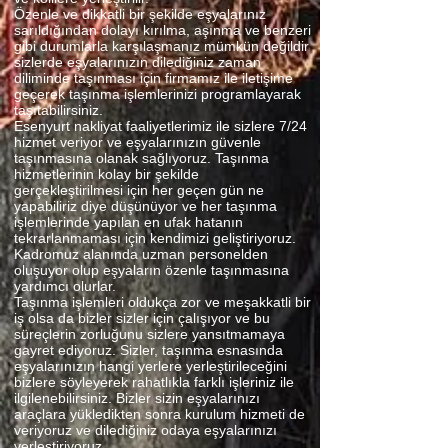
Özenle ve dikkatli bir şekilde eşyalarınız
sarıldığından dolayı kırılma, aşınma ve benzeri
gibi durumlarla karşılaşmanız mümkün değildir
sizlerde eşyalarınızın dilediğiniz zaman
diliminde taşınması için firmamız ile iletişime
geçerek taşınma işlemlerinizi programlayarak
taşıtabilirsiniz.
Esenyurt nakliyat faaliyetlerimiz ile sizlere 7/24
hizmet veriyor ve eşyalarınızın güvenle
taşınmasına olanak sağlıyoruz. Taşınma
hizmetlerinin kolay bir şekilde
gerçekleştirilmesi için her geçen gün ne
yapabiliriz diye düşünüyor ve her taşınma
işlemlerinde yapılan en ufak hatanın
tekrarlanmaması için kendimizi geliştiriyoruz.
Kadromuz alanında uzman personelden
oluşuyor olup eşyaların özenle taşınmasına
yardımcı olurlar.
Taşınma işlemleri oldukça zor ve meşakkatli bir
iş olsa da bizler sizler için çalışıyor ve bu
süreçlerin zorluğunu sizlere yansıtmamaya
gayret ediyoruz. Sizler, taşınma esnasında
eşyalarınızın hangi yerlere yerleştirileceğini
bizlere söyleyerek rahatlıkla farklı işleriniz ile
ilgilenebilirsiniz. Bizler sizin eşyalarınızı
araçlara yükledikten sonra kurulum hizmeti de
veriyoruz ve dilediğiniz odaya eşyalarınızı
yerleştiriyoruz.