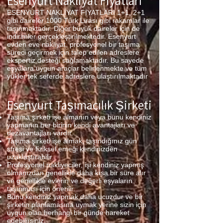
Esenyurt Nakliyat Fiyatları
ESENYURT NAKLİYAT FİYATLARI 1+1, 2+1
gibi daireler 1000 Türk Lirası gibi rakamlar ile
taşınmaktadır. Diğer büyük daireler için de
indirimler gerçekleştirilmektedir. Esenyurt
evden eve nakliyat, profesyonel bir taşıma
süreci geçirmek için talep edilen adreslere
ekspertiz desteği sağlamaktadır. Bu sayede
eşyalara uygun araçlar belirlenmekte ve tüm
yükler tek seferde adreslere ulaştırılmaktadır
Esenyurt Taşımacılık Şirketi
Taşıma şirketi işe almanın veya bunu kendiniz
yapmanın her birinin kendi avantajları ve
dezavantajları vardır.
Taşıma şirketi işe almak, taşındığınız gün
stresi ve fiziksel emeği kendinizden
uzaklaştırabilir.
Profesyonel nakliyeciler, işi kendiniz yapmış
olmanızdan genellikle daha kısa bir süre alır
ve genellikle evlerin ve değerli eşyaların
taşınması için önerilir.
Bunu kendiniz yapmak daha ucuzdur ve bir
şirketin planlamasına uymak yerine sizin için
uygun olan herhangi bir günde hareket
edebilirsiniz.