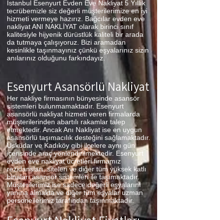
İstanbul Esenyurt Evden Eve Nakliyat 5 Yıllık
tecrübemizle siz değerli müşterilerimize en iyi
hizmeti vermeye hazırız. Bağcılar evden eve
nakliyat ANI NAKLİYAT olarak birinci sınıf
kalitesiyle hijyenik dürüstlük kaliteli bir arada
da tutmaya çalışıyoruz. Bizi aramadan
kesinlikle taşınmayınız çünkü eşyalarınız sizin
anılarınız olduğunu farkındayız.
Esenyurt Asansörlü Nakliyat
Her nakliye firmasının bünyesinde asansör
sistemleri bulunmamaktadır. Esenyurt
asansörlü nakliyat hizmeti veren firmalarda
müşterilerinden abartılı rakamlar talep
etmektedir. Ancak Anı Nakliyat ise en uygun
asansörlü taşımacılık desteğini sağlamaktadır.
Üsküdar ve Kadıköy gibi ilçelere aynı gün
içerisinde araç yönlendirilmektedir. Esenyurt
evden eve nakliyat ücretleri firmamız
rezidansları, siteleri ve diğer tüm yüksek katlı
binaları asansör sistemleri ile taşımaktadır.
Müşterilerimiz ise sadece değerli eşyalarını
yanına almakta ve diğer tüm eşyalar uzman
personellerimiz tarafından taşınmaktadır.