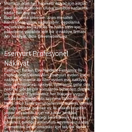
Mümkün olan her hareketli ihtiyaç için küçük
yerel nakliyecilerden ulusal minibüs hatlarına
kadar her şey var.
Bazı taşınma şirketleri uzun mesafeli
hareketlere uyum sağlayabilir, depolama
seçenekleri sağlayabilir ve hatta sizin için
paketleme yapabilir işte biz o nakliye firması
Anı Nakliyat. Bize Güvenebilirsiniz.
Esenyurt Profesyonel
Nakliyat
Esenyurt Evden Eve Nakliyat Firmamız İle
Profesyonel Destek Alın Esenyurt evden eve
nakliyat firmamız ile ister evden eve nakliyat,
ister şehirlerarası nakliyat, isterseniz şehir dışı
nakliyat gibi birçok konularda bizlerden destek
alabilirsiniz. Fiyatlarımız her bütçeye uygun
olarak belirlendiği gibi taşınma tarihinizden bir
hafta önce firma personellerimiz sizlerin vermiş
olduğu adrese gelerek ev ile alakalı tespitler
yapar eşyalarınız için ne kadar ambalaj
malzemesinin gideceği belirlenerek taşınma
gününüz geldiği zaman tüm eşyalarınız zarar
görmemesi ve kırılmaması için tek tek sarılır
ve kolilere yerleştirilir.