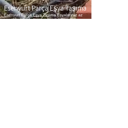
Esenyurt Parça Eşya Taşıma
Esenyurt Parça Eşya Taşıma Eşyalarınız az
ancak çok fazla taşıma ücreti ödemek
istemiyorsanız aradığınız adres firmamız.
Sizlerin ne kadar az eşyanız varsa taşınma
maliyetinizde bir o kadar düşer. Haftalık
programımıza sizlerin eşyalarını da ekleyerek
en az 1 hafta içerisinde eşyalarınızı parça
olarak dilediğiniz noktaya ulaştırıyoruz.
Esenyurt
koltuk taşıma,
Esenyurt
çamaşır
makinası taşıma,
Esenyurt
tablo taşıma,
Esenyurt
Piyano Taşıma,
Esenyurt
Dolap
Taşıma,
Esenyurt
bulaşık makinesi taşıma,
Esenyurt
parça taşıma, eşya taşıma
Esenyurt
hizmetlerimiz devam etmektedir.
Esenyurt Sigortalı Nakliyat
Esenyurt Sigortalı Nakliyat Taşıma ve nakliye
firması olarak eşyalarınızda meydana
gelebilecek en ufak problemde sizlere sigortalı
hizmet vererek zararınızı karşılıyoruz. Sizler
hiç düşünmeden bizleri arayarak profesyonel
taşıma hizmeti alabilirsiniz.
Esenyurt şehir içi evden eve nakliyat fiyatları
nelerdir ?