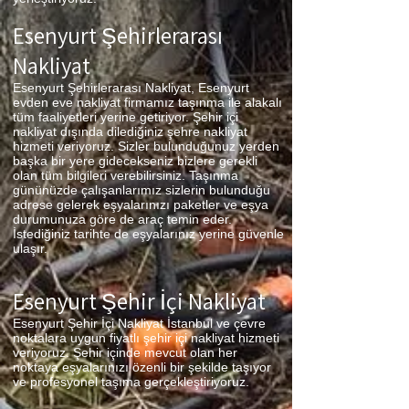
Esenyurt Şehirlerarası
Nakliyat
Esenyurt Şehirlerarası Nakliyat, Esenyurt
evden eve nakliyat firmamız taşınma ile alakalı
tüm faaliyetleri yerine getiriyor. Şehir içi
nakliyat dışında dilediğiniz şehre nakliyat
hizmeti veriyoruz. Sizler bulunduğunuz yerden
başka bir yere gidecekseniz bizlere gerekli
olan tüm bilgileri verebilirsiniz. Taşınma
gününüzde çalışanlarımız sizlerin bulunduğu
adrese gelerek eşyalarınızı paketler ve eşya
durumunuza göre de araç temin eder.
İstediğiniz tarihte de eşyalarınız yerine güvenle
ulaşır.
Esenyurt Şehir İçi Nakliyat
Esenyurt Şehir İçi Nakliyat İstanbul ve çevre
noktalara uygun fiyatlı şehir içi nakliyat hizmeti
veriyoruz. Şehir içinde mevcut olan her
noktaya eşyalarınızı özenli bir şekilde taşıyor
ve profesyonel taşıma gerçekleştiriyoruz.