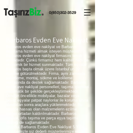
0(850)302-3529
Barbaros Evden Eve Nakliyat
Barbaros evden eve nakliyat ve Barbaros
depolama hizmeti almak isteyen müşteriler
Barbaros evden eve nakliyat firmasını tercih
etmektedir. Çünkü firmamız hem kaliteli hem de
ekonomik bir hizmet sunmaktadır. Tüm eşyalar
Barbaros başta olmak üzere İstanbul’un 39
ilçesine götürülmektedir. Firma, aynı zamanda
paketleme, montaj, sökme ve kolileme
noktasında da destek sağlamaktadır. Barbaros
evden eve nakliyat personelleri, taşıma işlemleri
sistematik bir şekilde gerçekleştirmektedir.
Örneğin öncellikle mobilyalar, bazalar veya
beyaz eşyalar patpat naylonlar ile koruma altına
alındıktan sonra araçlara yüklenmektedir. Bu
sayede hassas olan malzemelerin ezilme
riskleri ortadan kaldırılmaktadır. Barbaros
nakliye, ofis taşıma ve parça eşya taşıma
desteği de sağlamaktadır.
İstanbul Barbaros Evden Eve Nakliyat 5 Yıllık
tecrübemizle siz değerli müşterilerimize en iyi