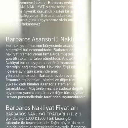
hizmeti vermeye hazırız. Barbaros evden eve
nakliyat ANI NAKLİYAT olarak birinci sınıf
kalitesiyle hijyenik dürüstlük kaliteli bir arada da
tutmaya çalışıyoruz. Bizi aramadan kesinlikle
taşınmayınız çünkü eşyalarınız sizin anılarınız
olduğunu farkındayız.
Barbaros Asansörlü Nakliyat
Her nakliye firmasının bünyesinde asansör
sistemleri bulunmamaktadır. Barbaros asansörlü
nakliyat hizmeti veren firmalarda müşterilerinden
abartılı rakamlar talep etmektedir. Ancak Anı
Nakliyat ise en uygun asansörlü taşımacılık
desteğini sağlamaktadır. Üsküdar, Şişli gibi
ilçelere aynı gün içerisinde araç
yönlendirilmektedir. Barbaros evden eve nakliyat
firmamız rezidansları, siteleri ve diğer tüm
yüksek katlı binaları asansör sistemleri ile
taşımaktadır. Müşterilerimiz ise sadece değerli
eşyalarını yanına almakta ve diğer tüm eşyalar
uzman personellerimiz tarafından taşınmaktadır.
Barbaros Nakliyat Fiyatları
BARBAROS NAKLİYAT FİYATLARI 1+1, 2+1
gibi daireler 1000 &1500 Türk Lirası gibi
rakamlar ile taşınmaktadır. Diğer büyük daireler
için de indirimler gerçekleştirilmektedir. Barbaros