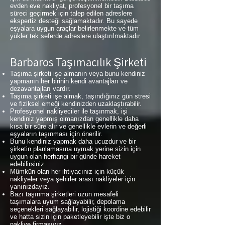
evden eve nakliyat, profesyonel bir taşıma
süreci geçirmek için talep edilen adreslere
ekspertiz desteği sağlamaktadır. Bu sayede
eşyalara uygun araçlar belirlenmekte ve tüm
yükler tek seferde adreslere ulaştırılmaktadır
Barbaros Taşımacılık Şirketi
Taşıma şirketi işe almanın veya bunu kendiniz
yapmanın her birinin kendi avantajları ve
dezavantajları vardır.
Taşıma şirketi işe almak, taşındığınız gün stresi
ve fiziksel emeği kendinizden uzaklaştırabilir.
Profesyonel nakliyeciler ile taşınmak, işi
kendiniz yapmış olmanızdan genellikle daha
kısa bir süre alır ve genellikle evlerin ve değerli
eşyaların taşınması için önerilir.
Bunu kendiniz yapmak daha ucuzdur ve bir
şirketin planlamasına uymak yerine sizin için
uygun olan herhangi bir günde hareket
edebilirsiniz.
Mümkün olan her ihtiyacınız için küçük
nakliyeler veya şehirler arası nakliyeler için
yanınızdayız.
Bazı taşınma şirketleri uzun mesafeli
taşımalara uyum sağlayabilir, depolama
seçenekleri sağlayabilir, lojistiği koordine edebilir
ve hatta sizin için paketleyebilir işte biz o
nakliye firmasıyız.