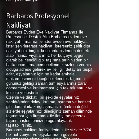
Barbaros Profesyonel
Nakliyat
Barbaros Evden Eve Nakliyat Firmamız İle
Profesyonel Destek Alın Barbaros evden eve
nakliyat firmamız ile ister evden eve nakliyat,
ister şehirlerarası nakliyat, isterseniz şehir dışı
nakliyat gibi birçok konularda bizlerden destek
alabilirsiniz. Fiyatlarımız her bütçeye uygun
olarak belirlendiği gibi taşınma tarihinizden bir
hafta önce firma personellerimiz sizlerin vermiş
olduğu adrese gelerek ev ile ilgili detayları tespit
eder, eşyalarınız için ne kadar ambalaj
malzemesinin gideceği belirlenerek taşınma
gününüz geldiği zaman tüm eşyalarınız zarar
görmemesi ve kırılmaması için tek tek sarılır ve
kolilere yerleştirilir.
Özenle ve dikkatli bir şekilde eşyalarınız
sarıldığından dolayı kırılma, aşınma ve benzeri
gibi durumlarla karşılaşmanız mümkün değildir,
sizlerde eşyalarınızı dilediğiniz zaman diliminde
taşınması için firmamız ile iletişime geçerek
taşınma işlemlerinizi programlayarak
taşıtabilirsiniz.
Barbaros nakliyat faaliyetlerimiz ile sizlere 7/24
hizmet veriyor ve eşyalarınızın güvenle