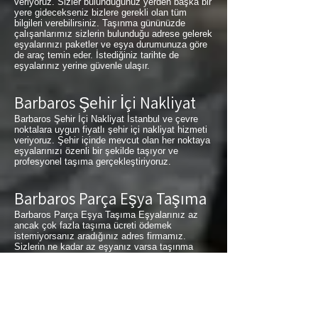
veriyoruz. Sizler bulunduğunuz yerden başka bir
yere gidecekseniz bizlere gerekli olan tüm
bilgileri verebilirsiniz. Taşınma gününüzde
çalışanlarımız sizlerin bulunduğu adrese gelerek
eşyalarınızı paketler ve eşya durumunuza göre
de araç temin eder. İstediğiniz tarihte de
eşyalarınız yerine güvenle ulaşır.
Barbaros Şehir İçi Nakliyat
Barbaros Şehir İçi Nakliyat İstanbul ve çevre
noktalara uygun fiyatlı şehir içi nakliyat hizmeti
veriyoruz. Şehir içinde mevcut olan her noktaya
eşyalarınızı özenli bir şekilde taşıyor ve
profesyonel taşıma gerçekleştiriyoruz.
Barbaros Parça Eşya Taşıma
Barbaros Parça Eşya Taşıma Eşyalarınız az
ancak çok fazla taşıma ücreti ödemek
istemiyorsanız aradığınız adres firmamız.
Sizlerin ne kadar az eşyanız varsa taşınma
maliyetinizde bir o kadar düşer. Haftalık
programımıza sizlerin eşyalarını da ekleyerek
en az 1 hafta içerisinde eşyalarınızı parça
olarak dilediğiniz noktaya ulaştırıyoruz.
Barbaros
buzdolabı taşıma,
Barbaros
koltuk
taşıma,
Barbaros
çamaşır makinası taşıma,