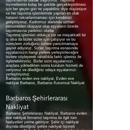
taşınmasına olanak sağlıyoruz. Taşınma
hizmetlerinin kolay bir şekilde gerçekleştirilmesi
için her geçen gün ne yapabiliriz diye düşünüyor
ve her taşınma işlemlerinde yapılan en ufak
hatanın tekrarlanmaması için kendimizi
geliştiriyoruz. Kadromuz alanında uzman
personelden oluşuyor olup eşyaların özenle
taşınmasına yardımcı olurlar.
Taşınma işlemleri oldukça zor ve meşakkatli bir
iş olsa da bizler sizler için çalışıyor ve bu
süreçlerin zorluğunu sizlere yansıtmamaya
gayret ediyoruz. Sizler, taşınma esnasında
eşyalarınızın hangi yerlere yerleştirileceğini
bizlere söyleyerek rahatlıkla farklı işleriniz ile
ilgilenebilirsiniz. Bizler sizin eşyalarınızı
araçlara yükledikten sonra kurulum hizmeti de
veriyoruz ve dilediğiniz odaya eşyalarınızı
yerleştiriyoruz.
Barbaros evden eve nakliyat, Evden eve
nakliyat Barbaros, Barbaros Kurumsal Nakliyat
Barbaros Şehirlerarası
Nakliyat
Barbaros Şehirlerarası Nakliyat, Barbaros evden
eve nakliyat firmamız taşınma ile ilgili tüm
faaliyetleri yerine getiriyor. Şehir içi nakliyat
dışında dilediğiniz şehire nakliyat hizmeti