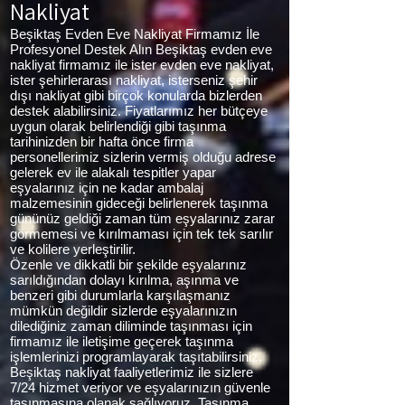
Nakliyat
Beşiktaş Evden Eve Nakliyat Firmamız İle
Profesyonel Destek Alın Beşiktaş evden eve
nakliyat firmamız ile ister evden eve nakliyat,
ister şehirlerarası nakliyat, isterseniz şehir
dışı nakliyat gibi birçok konularda bizlerden
destek alabilirsiniz. Fiyatlarımız her bütçeye
uygun olarak belirlendiği gibi taşınma
tarihinizden bir hafta önce firma
personellerimiz sizlerin vermiş olduğu adrese
gelerek ev ile alakalı tespitler yapar
eşyalarınız için ne kadar ambalaj
malzemesinin gideceği belirlenerek taşınma
gününüz geldiği zaman tüm eşyalarınız zarar
görmemesi ve kırılmaması için tek tek sarılır
ve kolilere yerleştirilir.
Özenle ve dikkatli bir şekilde eşyalarınız
sarıldığından dolayı kırılma, aşınma ve
benzeri gibi durumlarla karşılaşmanız
mümkün değildir sizlerde eşyalarınızın
dilediğiniz zaman diliminde taşınması için
firmamız ile iletişime geçerek taşınma
işlemlerinizi programlayarak taşıtabilirsiniz.
Beşiktaş nakliyat faaliyetlerimiz ile sizlere
7/24 hizmet veriyor ve eşyalarınızın güvenle
taşınmasına olanak sağlıyoruz. Taşınma