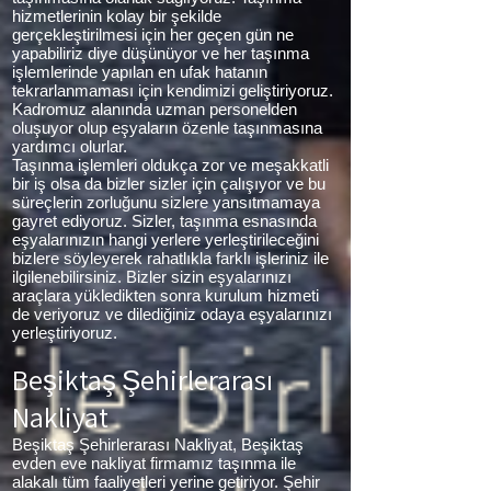
hizmetlerinin kolay bir şekilde
gerçekleştirilmesi için her geçen gün ne
yapabiliriz diye düşünüyor ve her taşınma
işlemlerinde yapılan en ufak hatanın
tekrarlanmaması için kendimizi geliştiriyoruz.
Kadromuz alanında uzman personelden
oluşuyor olup eşyaların özenle taşınmasına
yardımcı olurlar.
Taşınma işlemleri oldukça zor ve meşakkatli
bir iş olsa da bizler sizler için çalışıyor ve bu
süreçlerin zorluğunu sizlere yansıtmamaya
gayret ediyoruz. Sizler, taşınma esnasında
eşyalarınızın hangi yerlere yerleştirileceğini
bizlere söyleyerek rahatlıkla farklı işleriniz ile
ilgilenebilirsiniz. Bizler sizin eşyalarınızı
araçlara yükledikten sonra kurulum hizmeti
de veriyoruz ve dilediğiniz odaya eşyalarınızı
yerleştiriyoruz.
Beşiktaş Şehirlerarası
Nakliyat
Beşiktaş Şehirlerarası Nakliyat, Beşiktaş
evden eve nakliyat firmamız taşınma ile
alakalı tüm faaliyetleri yerine getiriyor. Şehir