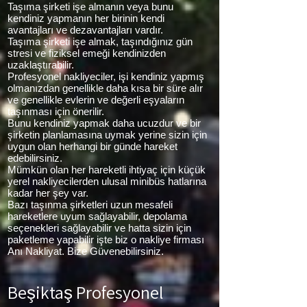
Taşıma şirketi işe almanın veya bunu
kendiniz yapmanın her birinin kendi
avantajları ve dezavantajları vardır.
Taşıma şirketi işe almak, taşındığınız gün
stresi ve fiziksel emeği kendinizden
uzaklaştırabilir.
Profesyonel nakliyeciler, işi kendiniz yapmış
olmanızdan genellikle daha kısa bir süre alır
ve genellikle evlerin ve değerli eşyaların
taşınması için önerilir.
Bunu kendiniz yapmak daha ucuzdur ve bir
şirketin planlamasına uymak yerine sizin için
uygun olan herhangi bir günde hareket
edebilirsiniz.
Mümkün olan her hareketli ihtiyaç için küçük
yerel nakliyecilerden ulusal minibüs hatlarına
kadar her şey var.
Bazı taşınma şirketleri uzun mesafeli
hareketlere uyum sağlayabilir, depolama
seçenekleri sağlayabilir ve hatta sizin için
paketleme yapabilir işte biz o nakliye firması
Anı Nakliyat. Bize Güvenebilirsiniz.
Beşiktaş Profesyonel