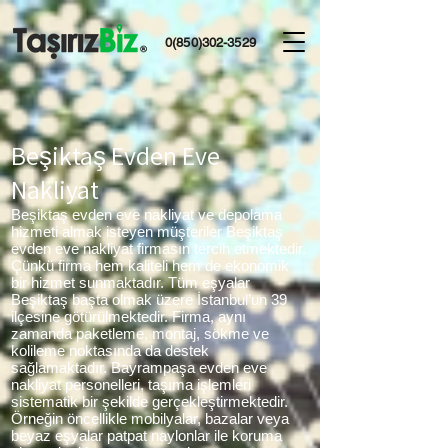
0(850)302-3529
Beşiktaş Evden Eve
Nakliyat
Beşiktaş evden eve nakliyat ve depolama
hizmeti almak isteyen müşteriler Beşiktaş
evden eve nakliyat firmasın tercih etmektedir.
Çünkü firma hem kaliteli hem de ekonomik
bir hizmet sunmaktadır. Tüm eşyalar
Beşiktaş başta olmak üzere İstanbul’un 39
ilçesine götürülmektedir. Firma, aynı
zamanda paketleme, montaj, sökme ve
kolileme noktasında da destek
sağlamaktadır. Bayrampaşa evden eve
nakliyat personelleri, taşıma işlemleri
sistematik bir şekilde gerçekleştirmektedir.
Örneğin öncellikle mobilyalar, bazalar veya
beyaz eşyalar patpat naylonlar ile koruma