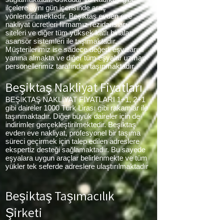
ilçelere aynı gün içerisinde araç
yönlendirilmektedir. Beşiktaş evden eve
nakliyat ücretleri firmamız rezidansları,
siteleri ve diğer tüm yüksek katlı binaları
asansör sistemleri ile taşımaktadır.
Müşterilerimiz ise sadece değerli eşyalarını
yanına almakta ve diğer tüm eşyalar uzman
personellerimiz tarafından taşınmaktadır.
Beşiktaş Nakliyat Fiyatları
BEŞİKTAŞ NAKLİYAT FİYATLARI 1+1, 2+1
gibi daireler 1000 Türk Lirası gibi rakamlar ile
taşınmaktadır. Diğer büyük daireler için de
indirimler gerçekleştirilmektedir. Beşiktaş
evden eve nakliyat, profesyonel bir taşıma
süreci geçirmek için talep edilen adreslere
ekspertiz desteği sağlamaktadır. Bu sayede
eşyalara uygun araçlar belirlenmekte ve tüm
yükler tek seferde adreslere ulaştırılmaktadır
Beşiktaş Taşımacılık
Şirketi