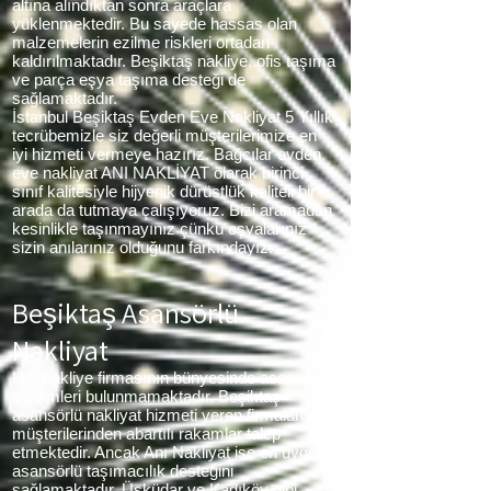
altına alındıktan sonra araçlara
yüklenmektedir. Bu sayede hassas olan
malzemelerin ezilme riskleri ortadan
kaldırılmaktadır. Beşiktaş nakliye, ofis taşıma
ve parça eşya taşıma desteği de
sağlamaktadır.
İstanbul Beşiktaş Evden Eve Nakliyat 5 Yıllık
tecrübemizle siz değerli müşterilerimize en
iyi hizmeti vermeye hazırız. Bağcılar evden
eve nakliyat ANI NAKLİYAT olarak birinci
sınıf kalitesiyle hijyenik dürüstlük kaliteli bir
arada da tutmaya çalışıyoruz. Bizi aramadan
kesinlikle taşınmayınız çünkü eşyalarınız
sizin anılarınız olduğunu farkındayız.
Beşiktaş Asansörlü
Nakliyat
Her nakliye firmasının bünyesinde asansör
sistemleri bulunmamaktadır. Beşiktaş
asansörlü nakliyat hizmeti veren firmalarda
müşterilerinden abartılı rakamlar talep
etmektedir. Ancak Anı Nakliyat ise en uygun
asansörlü taşımacılık desteğini
sağlamaktadır. Üsküdar ve Kadıköy gibi