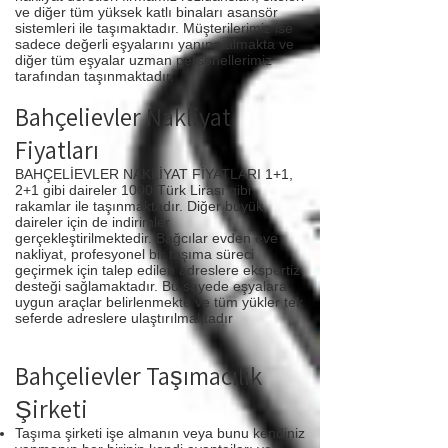
ve diğer tüm yüksek katlı binaları asansör
sistemleri ile taşımaktadır. Müşterilerimiz ise
sadece değerli eşyalarını yanına almakta ve
diğer tüm eşyalar uzman personellerimiz
tarafından taşınmaktadır.
Bahçelievler Nakliyat
Fiyatları
BAHÇELİEVLER NAKLİYAT FİYATLARI 1+1,
2+1 gibi daireler 1000 Türk Lirası gibi
rakamlar ile taşınmaktadır. Diğer büyük
daireler için de indirimler
gerçekleştirilmektedir. Bağcılar evden eve
nakliyat, profesyonel bir taşıma süreci
geçirmek için talep edilen adreslere ekspertiz
desteği sağlamaktadır. Bu sayede eşyalara
uygun araçlar belirlenmekte ve tüm yükler tek
seferde adreslere ulaştırılmaktadır
Bahçelievler Taşımacılık
Şirketi
Taşıma şirketi işe almanın veya bunu kendiniz