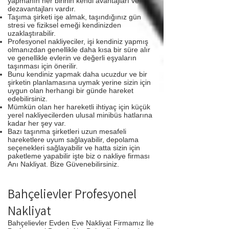
yapmanın her birinin kendi avantajları ve
dezavantajları vardır.
Taşıma şirketi işe almak, taşındığınız gün
stresi ve fiziksel emeği kendinizden
uzaklaştırabilir.
Profesyonel nakliyeciler, işi kendiniz yapmış
olmanızdan genellikle daha kısa bir süre alır
ve genellikle evlerin ve değerli eşyaların
taşınması için önerilir.
Bunu kendiniz yapmak daha ucuzdur ve bir
şirketin planlamasına uymak yerine sizin için
uygun olan herhangi bir günde hareket
edebilirsiniz.
Mümkün olan her hareketli ihtiyaç için küçük
yerel nakliyecilerden ulusal minibüs hatlarına
kadar her şey var.
Bazı taşınma şirketleri uzun mesafeli
hareketlere uyum sağlayabilir, depolama
seçenekleri sağlayabilir ve hatta sizin için
paketleme yapabilir işte biz o nakliye firması
Anı Nakliyat. Bize Güvenebilirsiniz.
Bahçelievler Profesyonel
Nakliyat
Bahçelievler Evden Eve Nakliyat Firmamız İle