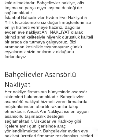
kaldırılmaktadır. Bahçelievler nakliye, ofis
taşıma ve parça eşya taşıma desteği de
sağlamaktadır.
İstanbul Bahçelievler Evden Eve Nakliyat 5
Yıllık tecrübemizle siz değerli müşterilerimize
en iyi hizmeti vermeye hazırız. Bağcılar
evden eve nakliyat ANI NAKLİYAT olarak
birinci sınıf kalitesiyle hijyenik dürüstlük kaliteli
bir arada da tutmaya çalışıyoruz. Bizi
aramadan kesinlikle taşınmayınız çünkü
eşyalarınız sizin anılarınız olduğunu
farkındayız.
Bahçelievler Asansörlü
Nakliyat
Her nakliye firmasının bünyesinde asansör
sistemleri bulunmamaktadır. Bahçelievler
asansörlü nakliyat hizmeti veren firmalarda
müşterilerinden abartılı rakamlar talep
etmektedir. Ancak Anı Nakliyat ise en uygun
asansörlü taşımacılık desteğini
sağlamaktadır. Üsküdar ve Kadıköy gibi
ilçelere aynı gün içerisinde araç
yönlendirilmektedir. Bahçelievler evden eve
nakliyat ücretleri firmamız rezidansları, siteleri