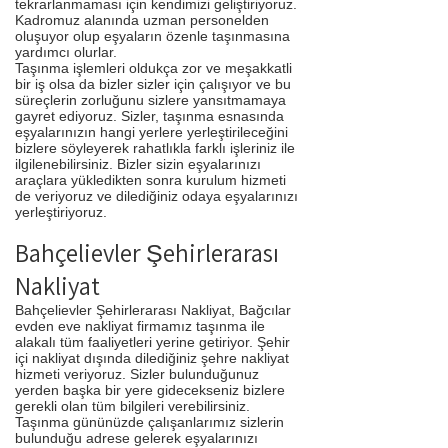
tekrarlanmaması için kendimizi geliştiriyoruz.
Kadromuz alanında uzman personelden
oluşuyor olup eşyaların özenle taşınmasına
yardımcı olurlar.
Taşınma işlemleri oldukça zor ve meşakkatli
bir iş olsa da bizler sizler için çalışıyor ve bu
süreçlerin zorluğunu sizlere yansıtmamaya
gayret ediyoruz. Sizler, taşınma esnasında
eşyalarınızın hangi yerlere yerleştirileceğini
bizlere söyleyerek rahatlıkla farklı işleriniz ile
ilgilenebilirsiniz. Bizler sizin eşyalarınızı
araçlara yükledikten sonra kurulum hizmeti
de veriyoruz ve dilediğiniz odaya eşyalarınızı
yerleştiriyoruz.
Bahçelievler Şehirlerarası
Nakliyat
Bahçelievler Şehirlerarası Nakliyat, Bağcılar
evden eve nakliyat firmamız taşınma ile
alakalı tüm faaliyetleri yerine getiriyor. Şehir
içi nakliyat dışında dilediğiniz şehre nakliyat
hizmeti veriyoruz. Sizler bulunduğunuz
yerden başka bir yere gidecekseniz bizlere
gerekli olan tüm bilgileri verebilirsiniz.
Taşınma gününüzde çalışanlarımız sizlerin
bulunduğu adrese gelerek eşyalarınızı