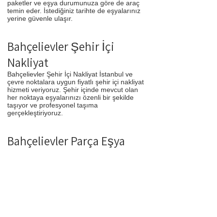
paketler ve eşya durumunuza göre de araç
temin eder. İstediğiniz tarihte de eşyalarınız
yerine güvenle ulaşır.
Bahçelievler Şehir İçi
Nakliyat
Bahçelievler Şehir İçi Nakliyat İstanbul ve
çevre noktalara uygun fiyatlı şehir içi nakliyat
hizmeti veriyoruz. Şehir içinde mevcut olan
her noktaya eşyalarınızı özenli bir şekilde
taşıyor ve profesyonel taşıma
gerçekleştiriyoruz.
Bahçelievler Parça Eşya
Taşıma
Bahçelievler Parça Eşya Taşıma Eşyalarınız
az ancak çok fazla taşıma ücreti ödemek
istemiyorsanız aradığınız adres firmamız.
Sizlerin ne kadar az eşyanız varsa taşınma
maliyetinizde bir o kadar düşer. Haftalık
programımıza sizlerin eşyalarını da ekleyerek
en az 1 hafta içerisinde eşyalarınızı parça