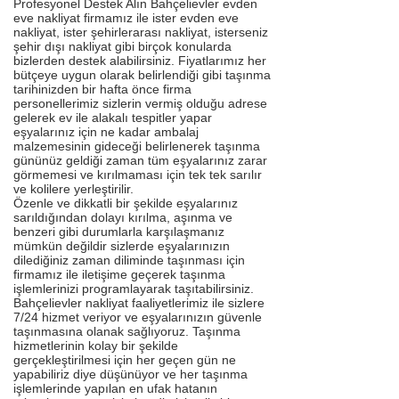
Profesyonel Destek Alın Bahçelievler evden
eve nakliyat firmamız ile ister evden eve
nakliyat, ister şehirlerarası nakliyat, isterseniz
şehir dışı nakliyat gibi birçok konularda
bizlerden destek alabilirsiniz. Fiyatlarımız her
bütçeye uygun olarak belirlendiği gibi taşınma
tarihinizden bir hafta önce firma
personellerimiz sizlerin vermiş olduğu adrese
gelerek ev ile alakalı tespitler yapar
eşyalarınız için ne kadar ambalaj
malzemesinin gideceği belirlenerek taşınma
gününüz geldiği zaman tüm eşyalarınız zarar
görmemesi ve kırılmaması için tek tek sarılır
ve kolilere yerleştirilir.
Özenle ve dikkatli bir şekilde eşyalarınız
sarıldığından dolayı kırılma, aşınma ve
benzeri gibi durumlarla karşılaşmanız
mümkün değildir sizlerde eşyalarınızın
dilediğiniz zaman diliminde taşınması için
firmamız ile iletişime geçerek taşınma
işlemlerinizi programlayarak taşıtabilirsiniz.
Bahçelievler nakliyat faaliyetlerimiz ile sizlere
7/24 hizmet veriyor ve eşyalarınızın güvenle
taşınmasına olanak sağlıyoruz. Taşınma
hizmetlerinin kolay bir şekilde
gerçekleştirilmesi için her geçen gün ne
yapabiliriz diye düşünüyor ve her taşınma
işlemlerinde yapılan en ufak hatanın