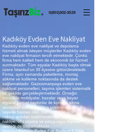
0(850)302-3529
Kadıköy Evden Eve Nakliyat
Kadıköy evden eve nakliyat ve depolama
hizmeti almak isteyen müşteriler Kadıköy evden
eve nakliyat firmasın tercih etmektedir. Çünkü
firma hem kaliteli hem de ekonomik bir hizmet
sunmaktadır. Tüm eşyalar Kadıköy başta olmak
üzere İstanbul’un 39 ilçesine götürülmektedir.
Firma, aynı zamanda paketleme, montaj,
sökme ve kolileme noktasında da destek
sağlamaktadır. Gaziosmanpaşa evden eve
nakliyat personelleri, taşıma işlemleri sistematik
bir şekilde gerçekleştirmektedir. Örneğin
öncellikle mobilyalar, bazalar veya beyaz
eşyalar patpat naylonlar ile koruma altına
alındıktan sonra araçlara yüklenmektedir. Bu
sayede hassas olan malzemelerin ezilme
riskleri ortadan kaldırılmaktadır. Kadıköy
nakliye, ofis taşıma ve parça eşya taşıma
desteği de sağlamaktadır.
İstanbul Kadıköy Evden Eve Nakliyat 5 Yıllık