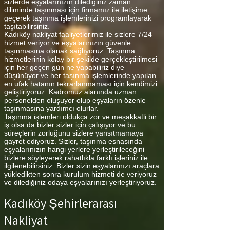
sizlerde eşyalarınızın dilediğiniz zaman
diliminde taşınması için firmamız ile iletişime
geçerek taşınma işlemlerinizi programlayarak
taşıtabilirsiniz.
Kadıköy nakliyat faaliyetlerimiz ile sizlere 7/24
hizmet veriyor ve eşyalarınızın güvenle
taşınmasına olanak sağlıyoruz. Taşınma
hizmetlerinin kolay bir şekilde gerçekleştirilmesi
için her geçen gün ne yapabiliriz diye
düşünüyor ve her taşınma işlemlerinde yapılan
en ufak hatanın tekrarlanmaması için kendimizi
geliştiriyoruz. Kadromuz alanında uzman
personelden oluşuyor olup eşyaların özenle
taşınmasına yardımcı olurlar.
Taşınma işlemleri oldukça zor ve meşakkatli bir
iş olsa da bizler sizler için çalışıyor ve bu
süreçlerin zorluğunu sizlere yansıtmamaya
gayret ediyoruz. Sizler, taşınma esnasında
eşyalarınızın hangi yerlere yerleştirileceğini
bizlere söyleyerek rahatlıkla farklı işleriniz ile
ilgilenebilirsiniz. Bizler sizin eşyalarınızı araçlara
yükledikten sonra kurulum hizmeti de veriyoruz
ve dilediğiniz odaya eşyalarınızı yerleştiriyoruz.
Kadıköy Şehirlerarası
Nakliyat