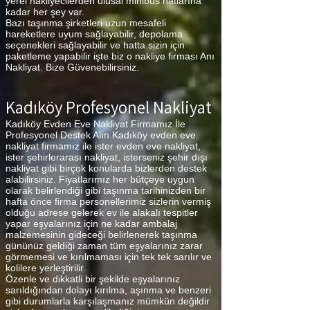
yerel nakliyecilerden ulusal minibüs hatlarına
kadar her şey var.
Bazı taşınma şirketleri uzun mesafeli
hareketlere uyum sağlayabilir, depolama
seçenekleri sağlayabilir ve hatta sizin için
paketleme yapabilir işte biz o nakliye firması Anı
Nakliyat. Bize Güvenebilirsiniz.
Kadıköy Profesyonel Nakliyat
Kadıköy Evden Eve Nakliyat Firmamız İle
Profesyonel Destek Alın Kadıköy evden eve
nakliyat firmamız ile ister evden eve nakliyat,
ister şehirlerarası nakliyat, isterseniz şehir dışı
nakliyat gibi birçok konularda bizlerden destek
alabilirsiniz. Fiyatlarımız her bütçeye uygun
olarak belirlendiği gibi taşınma tarihinizden bir
hafta önce firma personellerimiz sizlerin vermiş
olduğu adrese gelerek ev ile alakalı tespitler
yapar eşyalarınız için ne kadar ambalaj
malzemesinin gideceği belirlenerek taşınma
gününüz geldiği zaman tüm eşyalarınız zarar
görmemesi ve kırılmaması için tek tek sarılır ve
kolilere yerleştirilir.
Özenle ve dikkatli bir şekilde eşyalarınız
sarıldığından dolayı kırılma, aşınma ve benzeri
gibi durumlarla karşılaşmanız mümkün değildir