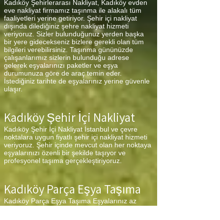
Kadıköy Şehirlerarası Nakliyat, Kadıköy evden
eve nakliyat firmamız taşınma ile alakalı tüm
faaliyetleri yerine getiriyor. Şehir içi nakliyat
dışında dilediğiniz şehre nakliyat hizmeti
veriyoruz. Sizler bulunduğunuz yerden başka
bir yere gidecekseniz bizlere gerekli olan tüm
bilgileri verebilirsiniz. Taşınma gününüzde
çalışanlarımız sizlerin bulunduğu adrese
gelerek eşyalarınızı paketler ve eşya
durumunuza göre de araç temin eder.
İstediğiniz tarihte de eşyalarınız yerine güvenle
ulaşır.
Kadıköy Şehir İçi Nakliyat
Kadıköy Şehir İçi Nakliyat İstanbul ve çevre
noktalara uygun fiyatlı şehir içi nakliyat hizmeti
veriyoruz. Şehir içinde mevcut olan her noktaya
eşyalarınızı özenli bir şekilde taşıyor ve
profesyonel taşıma gerçekleştiriyoruz.
Kadıköy Parça Eşya Taşıma
Kadıköy Parça Eşya Taşıma Eşyalarınız az
ancak çok fazla taşıma ücreti ödemek
istemiyorsanız aradığınız adres firmamız.