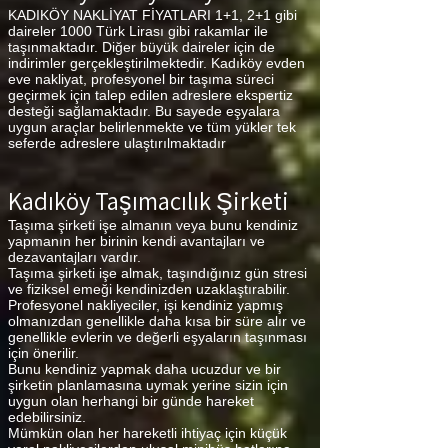
KADIKÖY NAKLİYAT FİYATLARI 1+1, 2+1 gibi
daireler 1000 Türk Lirası gibi rakamlar ile
taşınmaktadır. Diğer büyük daireler için de
indirimler gerçekleştirilmektedir. Kadıköy evden
eve nakliyat, profesyonel bir taşıma süreci
geçirmek için talep edilen adreslere ekspertiz
desteği sağlamaktadır. Bu sayede eşyalara
uygun araçlar belirlenmekte ve tüm yükler tek
seferde adreslere ulaştırılmaktadır
Kadıköy Taşımacılık Şirketi
Taşıma şirketi işe almanın veya bunu kendiniz
yapmanın her birinin kendi avantajları ve
dezavantajları vardır.
Taşıma şirketi işe almak, taşındığınız gün stresi
ve fiziksel emeği kendinizden uzaklaştırabilir.
Profesyonel nakliyeciler, işi kendiniz yapmış
olmanızdan genellikle daha kısa bir süre alır ve
genellikle evlerin ve değerli eşyaların taşınması
için önerilir.
Bunu kendiniz yapmak daha ucuzdur ve bir
şirketin planlamasına uymak yerine sizin için
uygun olan herhangi bir günde hareket
edebilirsiniz.
Mümkün olan her hareketli ihtiyaç için küçük