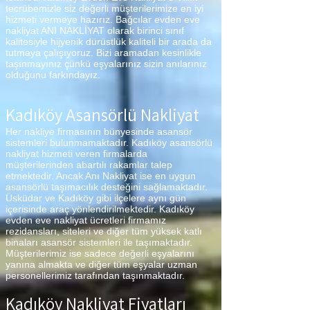
tecrübemizle siz değerli müşterilerimize en iyi
hizmeti vermeye hazırız. Bağcılar evden eve
nakliyat ANI NAKLİYAT olarak birinci sınıf
kalitesiyle hijyenik dürüstlük kaliteli bir arada da
tutmaya çalışıyoruz. Bizi aramadan kesinlikle
taşınmayınız çünkü eşyalarınız sizin anılarınız
olduğunu farkındayız.
Kadıköy Asansörlü Nakliyat
Her nakliye firmasının bünyesinde asansör
sistemleri bulunmamaktadır. Kadıköy asansörlü
nakliyat hizmeti veren firmalarda
müşterilerinden abartılı rakamlar talep
etmektedir. Ancak Anı Nakliyat ise en uygun
asansörlü taşımacılık desteğini sağlamaktadır.
Üsküdar ve Kadıköy gibi ilçelere aynı gün
içerisinde araç yönlendirilmektedir. Kadıköy
evden eve nakliyat ücretleri firmamız
rezidansları, siteleri ve diğer tüm yüksek katlı
binaları asansör sistemleri ile taşımaktadır.
Müşterilerimiz ise sadece değerli eşyalarını
yanına almakta ve diğer tüm eşyalar uzman
personellerimiz tarafından taşınmaktadır.
Kadıköy Nakliyat Fiyatları