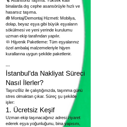
🪜 Asansörlü Taşıma: Yüksek katlı
binalarda dış cephe asansörüyle hızlı ve
hasarsız taşıma.
🧰 Montaj/Demontaj Hizmeti: Mobilya,
dolap, beyaz eşya gibi büyük eşyaların
sökülmesi ve yeni yerinde kurulumu
uzman ekip tarafından yapılır.
🧼 Hijyenik Paketleme: Tüm eşyalarınız
özel ambalaj malzemeleriyle hijyen
kurallarına uygun şekilde paketlenir.
---
İstanbul’da Nakliyat Süreci
Nasıl İlerler?
TaşırızBiz ile çalıştığınızda, taşınma günü
stres olmaktan çıkar. Süreç şu şekilde
işler:
1. Ücretsiz Keşif
Uzman ekip taşınacağınız adresi ziyaret
ederek eşya yoğunluğunu, bina yapısını,