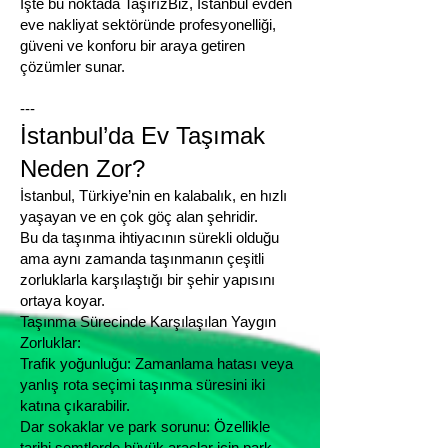
İşte bu noktada TaşırızBiz, İstanbul evden
eve nakliyat sektöründe profesyonelliği,
güveni ve konforu bir araya getiren
çözümler sunar.
---
İstanbul’da Ev Taşımak
Neden Zor?
İstanbul, Türkiye’nin en kalabalık, en hızlı
yaşayan ve en çok göç alan şehridir.
Bu da taşınma ihtiyacının sürekli olduğu
ama aynı zamanda taşınmanın çeşitli
zorluklarla karşılaştığı bir şehir yapısını
ortaya koyar.
Taşınma Sürecinde Karşılaşılan Yaygın
Zorluklar:
Trafik yoğunluğu: Zamanlama hatası veya
yanlış rota seçimi taşınma süresini iki
katına çıkarabilir.
Dar sokaklar ve park sorunu: Özellikle
tarihi semtlerde büyük araçlar için park