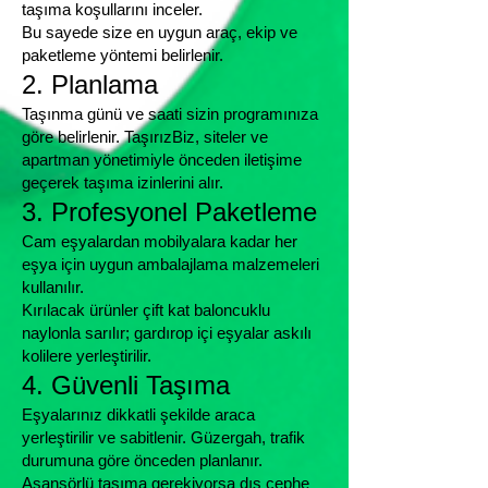
taşıma koşullarını inceler.
Bu sayede size en uygun araç, ekip ve
paketleme yöntemi belirlenir.
2. Planlama
Taşınma günü ve saati sizin programınıza
göre belirlenir. TaşırızBiz, siteler ve
apartman yönetimiyle önceden iletişime
geçerek taşıma izinlerini alır.
3. Profesyonel Paketleme
Cam eşyalardan mobilyalara kadar her
eşya için uygun ambalajlama malzemeleri
kullanılır.
Kırılacak ürünler çift kat baloncuklu
naylonla sarılır; gardırop içi eşyalar askılı
kolilere yerleştirilir.
4. Güvenli Taşıma
Eşyalarınız dikkatli şekilde araca
yerleştirilir ve sabitlenir. Güzergah, trafik
durumuna göre önceden planlanır.
Asansörlü taşıma gerekiyorsa dış cephe