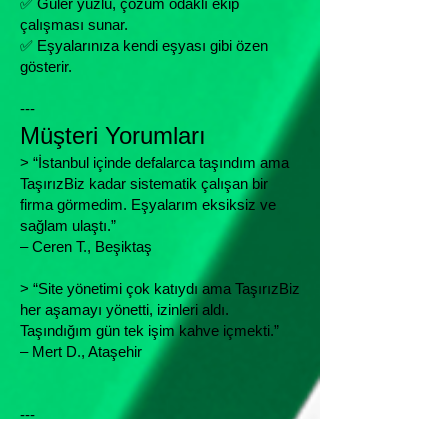
✅ Güler yüzlü, çözüm odaklı ekip
çalışması sunar.
✅ Eşyalarınıza kendi eşyası gibi özen
gösterir.
---
Müşteri Yorumları
> “İstanbul içinde defalarca taşındım ama
TaşırızBiz kadar sistematik çalışan bir
firma görmedim. Eşyalarım eksiksiz ve
sağlam ulaştı.”
– Ceren T., Beşiktaş
> “Site yönetimi çok katıydı ama TaşırızBiz
her aşamayı yönetti, izinleri aldı.
Taşındığım gün tek işim kahve içmekti.”
– Mert D., Ataşehir
---
İstanbul’un Hangi