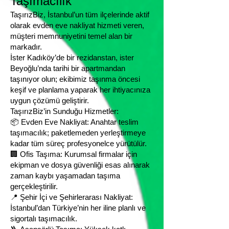
Taşımacılık
TaşırızBiz, İstanbul’un tüm ilçelerinde aktif
olarak evden eve nakliyat hizmeti veren,
müşteri memnuniyetini temel alan bir
markadır.
İster Kadıköy’de bir rezidanstan, ister
Beyoğlu’nda tarihi bir apartmandan
taşınıyor olun; ekibimiz taşınma öncesi
keşif ve planlama yaparak her ihtiyacınıza
uygun çözümü geliştirir.
TaşırızBiz’in Sunduğu Hizmetler:
📦 Evden Eve Nakliyat: Anahtar teslim
taşımacılık; paketlemeden yerleştirmeye
kadar tüm süreç profesyonelce yürütülür.
🏢 Ofis Taşıma: Kurumsal firmalar için
ekipman ve dosya güvenliği esas alınarak
zaman kaybı yaşamadan taşıma
gerçekleştirilir.
📍 Şehir İçi ve Şehirlerarası Nakliyat:
İstanbul’dan Türkiye’nin her iline planlı ve
sigortalı taşımacılık.