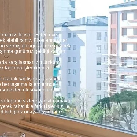
rmamız ile ister evden eve
ek alabilirsiniz. Fiyatlarımız her
lerin vermiş olduğu adrese gelerek
 taşınma gününüz geldiği zaman
umlarla karşılaşmanız mümkün
ek taşınma işlemlerinizi
na olanak sağlıyoruz. Taşınma
ve her taşınma işlemlerinde
ersonelden oluşuyor olup
rin zorluğunu sizlere yansıtmamaya
rek rahatlıkla farklı işleriniz ile
 dilediğiniz odaya eşyalarınızı