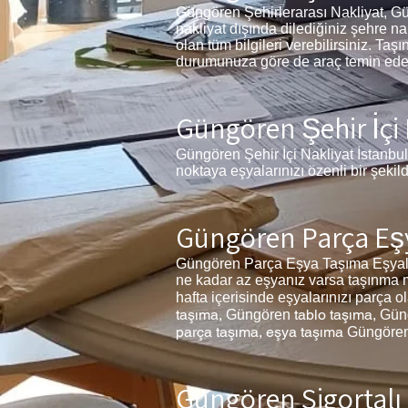
Güngören Şehirlerarası Nakliyat, Güng
nakliyat dışında dilediğiniz şehre n
olan tüm bilgileri verebilirsiniz. T
durumunuza göre de araç temin eder. 
Güngören Şehir İçi 
Güngören Şehir İçi Nakliyat İstanbul 
noktaya eşyalarınızı özenli bir şekil
Güngören Parça Eş
Güngören Parça Eşya Taşıma Eşyaları
ne kadar az eşyanız varsa taşınma ma
hafta içerisinde eşyalarınızı parça 
taşıma,
tablo taşıma,
Güngören
Gün
parça taşıma, eşya taşıma
Güngöre
Güngören Sigortalı