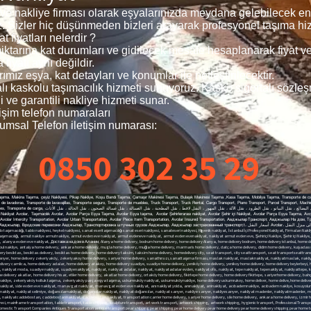
ve nakliye firması olarak eşyalarınızda meydana gelebilecek en 
z. Sizler hiç düşünmeden bizleri arayarak profesyonel taşıma hizm
 fiyatları nelerdir ?
n miktarına kat durumları ve gidilecek mesafe hesaplanarak fiyat 
fiyatı aynı değildir.
mız eşya, kat detayları ve konumlar ile netleştirilecektir.
talı kaskolu taşımacılık hizmeti sunuyoruz. Kasko sigortalı sözle
 ve garantili nakliye hizmeti sunar.
işim telefon numaraları
umsal Telefon iletişim numarası:
0850 302 35 29
aşıma, Makina Taşıma, çeyiz Nakliyesi, Pikap Nakliye, Koşu Bandı Taşıma, Çamaşır Makinesi Taşıma, Bulaşık Makinesi Taşıma ,Kasa Taşıma, Mobilya Taşıma, Transporte de cam
de lavadoras, Transporte de lavavajillas, Transporte seguro, Transporte de muebles, Truck Transport, Truck Rental, Cargo Transport, Piano Transport, Parcel Transport, Mach
النقل بالشاح, , Evden eve nakliyat Bağcılar , Bağcılar Kurumsal Nakliyat,
akliyat Avcılar, Taşımacılık Avcılar, Avcılar Parça Eşya Taşıma, Avcılar Eşya taşıma, Avcılar Şehirlerarası nakliyat, Avcılar Şehir içi Nakliyat, Avcılar Parça Eşya Taşıma, Av
ation, Avcılar Intercity Transportation, Avcılar Urban Transportation, Avcılar Piece Item Transportation, Avcılar Insured Transportation, Авджылар Транспорт, Авджыл
тучных грузов Авджылар, Авджылар застрахованный транспорт,t، أسعار النقل Avcılar، من منزل إلى منزل النقل Avcılar، النقل Avcılar، Avcılar قطعة نقل البضائع، Avcılar نقل البضائع، Avcılar Intercity
nakliyat, Доставка на дом в Алании, Alanya home delivery, bodrum home delivery, home delivery Alanya, home delivery bodrum, home delivery istanbul, home delivery üsküdar, home delivery çamlıca, home delivery fatih, home delivery beyoğlu, home delivery nişantaşı, home delivery kadıköy, home delivery moda, istanbula nakliye, istanbulanakliye, istanbula nakliyat, istanbul nakliye, antalya home delivery, ankara home delivery, mugla home delivery, muğla home delivery, marmaris home delivery, datça home delivery, didim home delivery, kuşadası home delivery, mersin home delivery, aydın home delivery, eskişehir home delivery, kütahya home delivery, city ​​home delivery​​, home delivery city, transportation of goods, within the city transportation, of goods​​home delivery besiktas, ​​besiktas delivery, besiktas home delivery, home delivery taksim, taksim home delivery, homedelivery city, ​​seat transport, city ​​seattransport​​, seat transport​​seattransport, belek nakliyat, beleknakliyat, istanbulbeleknakliyat, bebek nakliyat, bebeknakliyat, home delivery bebek, bebek home delivery, maslak home delivery, home delivery maslak, home delivery sariyer, home delivery sarıyer, home delivery zekeriyaköy, zekeriyakoy home delivery, sariyer home delivery, sanathırsızı, sanattaşıma firması, maslak nakliyat, maslaknakliyat, nakliyatmaslak, nakliyat maslak, home delivery yeniköy, home delivery emirgan, home delivery uskudar, home delivery kadikoy, home delivery acibadem, home delivery kosuyolu home delivery ümraniye, home delivery umraniye, home delivery camlica, home delivery adalar, home delivery atakoy, home delivery suadiye, suadiye home delivery, yeniköy home delivery, yenikoy home delivery, home delivery beylerbeyi, home delivery kuzguncuk, home delivery cengelkoy, home delivery atasehir, home delivery ataşehir, ataşehir home delivery, atasehir home delivery, ataşehirnakliyat, nakliyat ataşehir, moda nakliyat, modanakliyat, nakliyat moda, suadiye nakliyat, suadiyenakliyat, nakliyat, nakliyat adalar, nakliyat, nakliyatadalar evden, nakliyat ofis, nakliyat, tepe nakliyat, tepenakliyat, nakliyattepe, kurtuluş nakliyat, kurtuluşnakliyat, nakliyatkurtuluş, cihangir nakliyat, cihangirnakliyat, nakliyatcihangir, cihangir home delivery, home delivery cihangir, gültepe nakliyat, gültepenakliyat, home delivery etiler, home delivery akatlar, home delivery hisar, etiler home delivery, akatlar home delivery, ortaköy home delivery, fikirtepe home delivery, home delivery fikirtepe, sariyerhome delivery, bahçeköy home delivery, kilyos home delivery, arıköy home delivery, home delivery arıköy, home delivery kireçburnu, home delivery tarabya, tarabya home delivery, home delivery yenikoy, zekeriyaköynakliye, zekeriyaköy nakliye, zekeriyaköy koltuk taşıma, zekeriyaköy parça eşya taşıma, uskumruköy nakliyat, uskumruköynakliye, home delivery uskumrukoy, home deliver, home delive, home delivery istanbul, istambul home delivery, üsküdarnakliyat, üsküdarnakliya, üsküdarnakliye, uskudarhome delivery, home delivery uskuda, koşuyolunakliyat, nakliyatcı, nakliyebul, antalya evden eve nakliyat, side nakliyat, side evden eve nakliyat, manavgat nakliyat, manavgat evden eve nakliyat, anı nakliyat yolda, anınakliyat, aninakliyat, acıbademnakliye, acıbadem nakliye, kosuyolunakliyat, kosuyolunakliye, kosuyolu nakliyat, koşuyolunakliye, koşuyolu nakliye, nakliyat acıbadem, nakliye acıbadem, nakliyat üsküdar, nakliyeüsküdar, nakliyatistanbul, nakliyat harem, harem nakliyat, selimiye nakliyat, nakliyat selimiye, doğancılarnakliyat, doğancılar nakliyat, nakliyat doğancılar, nakliyat sarıyer, nakliye sarıyer, nakliyesarıyer, nakliyat madenler, nakliyatmadenler, madenler nakliyat, nakliyat acarlar, nakliyat göztepe, nakliyat suadiye, fenerbahçe nakliyat, fenerbahçenakliyat, nakliyat fenerbahçe, kızıltoprak nakliyat, nakliyat kızıltoprak, nakliyat caddebostan, nakliyatcaddebostan, caddebostannakliyat, caddebostan nakliyat, transportation carrier home delivery, sariyer home delivery, sile home delivery, ankara home delivery, izmir home delivery, bursa home delivery, beykoz home delivery, acarlar home delivery, kavacık home delivery, levent home delivery, sanayi home delivery, maltepe home delivery, bostancı home delivery, göztepe Nakliyeci, mainframe transportation, table transport, table shipping, sculpture transport, art work transport, artwork shipping, artwork shipping, hygienic transport, Professional Transport, Companies in Istanbul, Forwarding Companies, In Istanbul Professional, Shipping Companies best shipping companies cheapest shipping companies top quality shipping companies Domestic Transport Companies Domestic Transport Companies Antiques Transportation antique transport pear shipping pear shipping pear home delivery pear home delivery pear home delivery shipping pear home to home Local Transport City Transport Shipping Inner City clothes closet transport locker transport domestic shipping domestic shipping boutique shipping boutique shipping Alanya Transport spaceshipping Alanya Transport Transport Alanya Транспорт Алании Alanya home delivery Доставка на дом в Алании Alanya home delivery Bodrum home delivery home delivery Alanya home delivery basement home delivery istanbul home delivery uskudar home delivery camlica home delivery home delivery beyoglu home delivery Nisantasi home delivery kadikoy home delivery fashion shipping to istanbul istanbul shipping shipping to istanbul istanbul shipping antalya home delivery ankara home delivery mugla home delivery mugla home delivery marmaris home deliver