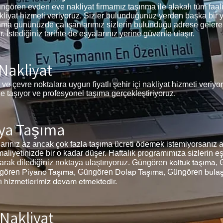
ören evden eve nakliyat firmamız taşınma ile alakalı tüm faaliyet
akliyat hizmeti veriyoruz. Sizler bulunduğunuz yerden başka bir 
aşınma gününüzde çalışanlarımız sizlerin bulunduğu adrese gelere
İstediğiniz tarihte de eşyalarınız yerine güvenle ulaşır.
Nakliyat
ve çevre noktalara uygun fiyatlı şehir içi nakliyat hizmeti veriy
de taşıyor ve profesyonel taşıma gerçekleştiriyoruz.
ya Taşıma
nız az ancak çok fazla taşıma ücreti ödemek istemiyorsanız ar
liyetinizde bir o kadar düşer. Haftalık programımıza sizlerin e
koltuk taşıma,
olarak dilediğiniz noktaya ulaştırıyoruz. Güngören
Piyano Taşıma,
Dolap Taşıma,
bula
gören
Güngören
Güngören
hizmetlerimiz devam etmektedir.
n
 Nakliyat