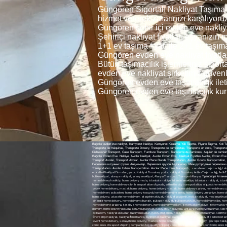
Güngören Sigortalı Nakliyat Taşıma 
hizmet vererek zararınızı karşılıyoru
Güngören şehir içi evden eve nakliyat
Şehiriçi nakliyat fiyatları eşyanızı
1+1 ev taşıma fiyatı ile 2+1 ev taşıma 
Güngören evden eve nakliyat fiyatları
Bütün taşımacılık işlemleriniz sigor
evden eve nakliyat şirketimiz güvenli
Güngören evden eve taşımacılık ilet
Güngören evden eve taşımacılık kur
Bağcılar evden eve nakliyat, Kamyonet Nakliye, Kamyonet Kiralama, Yük Taşıma, Piyano Taşıma, Koli T
Transporte de máquinas, Transporte Dowery, Transporte de camionetas, Transporte en cinta, Transporte 
Dishwasher Transport, Case Transport, Furniture Transport, Transporte de camiones, Alquiler de camiones, Transporte de carga, نات ، تأجير الشاحنات ، نقل البضائع ، نقل البيانو ، نقل الطرود ، نقل الآلة ، نقل المهور ، النقل لاقط ، نقل المطحنة ، نقل الغسالة ، نقل غسالة الصحون ، نقل الحالة ، نقل الأثاث
Bağcılar Evden Eve Nakliye, Avcılar Nakliyat, Avcılar Evden Eve, Nakliyat Fiyatları Avcılar, Evden Eve N
Transport Avcılar, Transport Avcılar, Avcılar Piece Goods Transportation, Avcılar Goods Transport
Перевозка штучных грузов Авджылар, Перевозка грузов Авджылар, Междугородние перевозки Авджылар, Городские перевозки Авджылар, Транспортировка ш
Transportation، Avcılar Urban Transportation، Avcılar Piece Item Transport،,
sanateseri taşımacılığı, tablo taşımacılığı, tablo nakliyesi, heykel nakliyesi, sanat eseritaşımacılığı sanat eseri nakliyesi, sanateseri nakliyesi, Hijyenik nakliyat, İstanbul İçi Profesyonel Nakliyat, Firmaları Nakliyat Firmaları, İstanbul İçi Profesyonel NakliyatFirmaları, en iyi Nakliyat Firmaları, en ucuz Nakliyat Firmaları, en kaliteli Nakliyat Firmaları, yurtiçi Nakliyat Firmaları, yurt içi Nakliyat Firmaları, AntikaTaşımacılığı, AntikTaşımacılığı, armut nakliye armutnakliye, armut evden eve nakliyat, armut evdeneve nakliyat, armut evden evenakliyat, nakliyat armut evden eve, Şehiriçi Nakliye, Şehir içi Nakliye, Nakliye Şehir içi, giysi dolaplı taşıma, dolaplı taşıma, yurtiçi nakliyat, yurt içi nakliyat, butik nakliyat, butiknakliyat, alanya nakliyat, alanyanakliyat, Alanya Transport, Transport Alanya, Транспорт Алании, alanya evden eve 