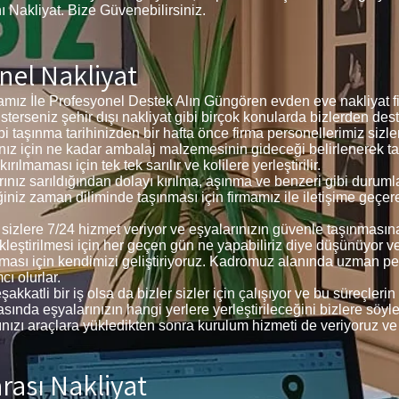
nı Nakliyat. Bize Güvenebilirsiniz.
el Nakliyat
ız İle Profesyonel Destek Alın Güngören evden eve nakliyat fi
, isterseniz şehir dışı nakliyat gibi birçok konularda bizlerden dest
bi taşınma tarihinizden bir hafta önce firma personellerimiz siz
larınız için ne kadar ambalaj malzemesinin gideceği belirlenerek
ılmaması için tek tek sarılır ve kolilere yerleştirilir.
arınız sarıldığından dolayı kırılma, aşınma ve benzeri gibi dur
iğiniz zaman diliminde taşınması için firmamız ile iletişime geçer
e sizlere 7/24 hizmet veriyor ve eşyalarınızın güvenle taşınması
ekleştirilmesi için her geçen gün ne yapabiliriz diye düşünüyor 
ması için kendimizi geliştiriyoruz. Kadromuz alanında uzman p
ı olurlar.
akkatli bir iş olsa da bizler sizler için çalışıyor ve bu süreçle
ında eşyalarınızın hangi yerlere yerleştirileceğini bizlere söyleye
larınızı araçlara yükledikten sonra kurulum hizmeti de veriyoruz ve
rası Nakliyat