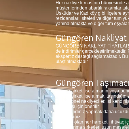
Her nakliye firmasının bünyesinde a
müşterilerinden abartılı rakamlar ta
Üsküdar ve Kadıköy gibi ilçelere ayn
rezidansları, siteleri ve diğer tüm yü
yanına almakta ve diğer tüm eşyalar
Güngören Nakliyat F
GÜNGÖREN NAKLİYAT FİYATLARI 1+1, 2
de indirimler gerçekleştirilmektedir.
ekspertiz desteği sağlamaktadır. Bu
ulaştırılmaktadır
Güngören Taşımacıl
Taşıma şirketi işe almanın veya bunu
Taşıma şirketi işe almak, taşındığını
Profesyonel nakliyeciler, işi kendini
taşınması için önerilir.
Bunu kendiniz yapmak daha ucuzdur 
edebilirsiniz.
Mümkün olan her hareketli ihtiyaç iç
Bazı taşınma şirketleri uzun mesafel