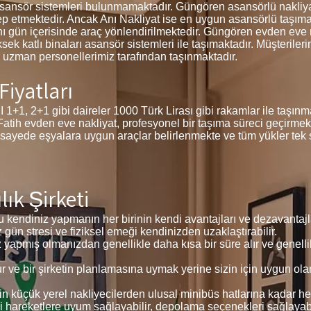
sansör sistemleri bulunmamaktadır. Güngören asansörlü nakliya
lep etmektedir. Ancak Anı Nakliyat ise en uygun asansörlü taşıma
ı gün içerisinde araç yönlendirilmektedir. Güngören evden eve n
ksek katlı binaları asansör sistemleri ile taşımaktadır. Müşteriler
 uzman personellerimiz tarafından taşınmaktadır.
iyatları
+1 gibi daireler 1000 Türk Lirası gibi rakamlar ile taşınmakt
 Fatih evden eve nakliyat, profesyonel bir taşıma süreci geçirmek
 sayede eşyalara uygun araçlar belirlenmekte ve tüm yükler tek 
ık Şirketi
 kendiniz yapmanın her birinin kendi avantajları ve dezavantajla
z gün stresi ve fiziksel emeği kendinizden uzaklaştırabilir.
z yapmış olmanızdan genellikle daha kısa bir süre alır ve genelli
ve bir şirketin planlamasına uymak yerine sizin için uygun ola
in küçük yerel nakliyecilerden ulusal minibüs hatlarına kadar he
i hareketlere uyum sağlayabilir, depolama seçenekleri sağlayabil