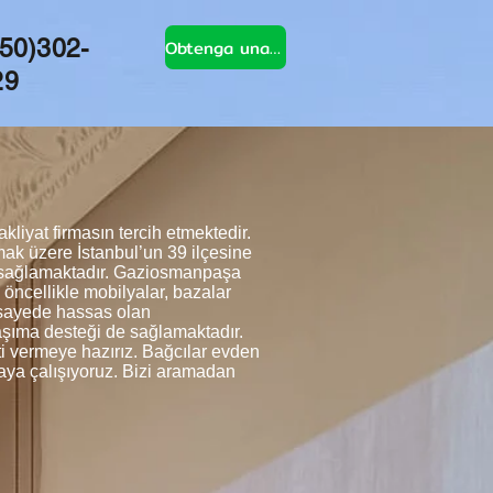
50)302-
Obtenga una cotización
29
iyat firmasın tercih etmektedir.
ak üzere İstanbul’un 39 ilçesine
k sağlamaktadır. Gaziosmanpaşa
 öncellikle mobilyalar, bazalar
u sayede hassas olan
taşıma desteği de sağlamaktadır.
ti vermeye hazırız. Bağcılar evden
tmaya çalışıyoruz. Bizi aramadan