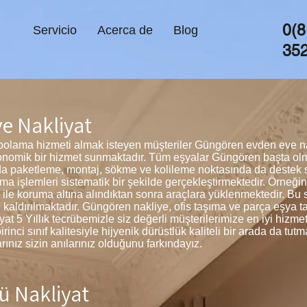
0(8
Servicio
Acerca de
Blog
35
e Nakliyat
lama hizmeti almak isteyen müşteriler Güngören evden eve nakl
onomik bir hizmet sunmaktadır. Tüm eşyalar Güngören başta olm
da paketleme, montaj, sökme ve kolileme noktasında da deste
ma işlemleri sistematik bir şekilde gerçekleştirmektedir. Örneğin
 ile koruma altına alındıktan sonra araçlara yüklenmektedir. B
 kaldırılmaktadır. Güngören nakliye, ofis taşıma ve parça eşya 
 5 Yıllık tecrübemizle siz değerli müşterilerimize en iyi hizme
nci sınıf kalitesiyle hijyenik dürüstlük kaliteli bir arada da tu
ınız sizin anılarınız olduğunu farkındayız.
ü Nakliyat