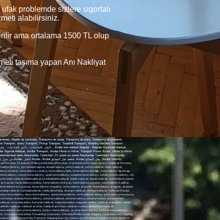
ufak problemde sizlere sigortalı
eti alabilirsiniz.
verilir ama ortalama 1500 TL olup
şmeli taşıma yapan Anı Nakliyat
iones, Alquiler de camiones, Transporte de carga, Transporte de piano, Transporte de paquetes,
ine Transport, dowry Transport, Pickup Transport, Treadmill Transport, Washing Machine Transport,
cılar Sigortalı Nakliyat, Avcılar Transport, Avcılar Home to Home, Transport Prices Avcılar, Home to Home
ар На дом, Транспортные цены Авджылар, Транспорт От дома до дома Авджылар, Транспорт Авджылар,
y datca home delivery didim home delivery kusadasi home delivery mersin home delivery Aydin home delivery Eskisehir home delivery Kütahya Home Delivery city ​​home delivery home delivery city transportation of goods within the city transportation of goods home delivery besiktas besiktas delivery besiktas home delivery home delivery taxi Taksim Home Delivery home delivery city ​​seat transport city ​​seattransport seat transport seattransport baby shipping babyshipping home delivery baby baby home delivery maslak home delivery home delivery maslak home delivery sariyer home delivery sariyer home delivery zekeriyakoy zekeriyakoy home delivery sariyer home delivery maslak shipping maslak shipping shippingmaslak shipping maslak home delivery Yenikoy home delivery emirgan home delivery uskudar home delivery kadikoy home delivery acibadem home delivery route home delivery umraniye home delivery umraniye home delivery camlica home delivery islands home delivery home delivery suadiye suadiye home delivery Yenikoy Home Delivery Yenikoy home delivery home delivery beylerbeyi home delivery home delivery cengelkoy home delivery atasehir home delivery atasehir Atasehir home delivery atasehir home delivery ataşehirtransport shipping atasehir fashion shipping fashion shipping shipping fashion shipping to suadiye suadiantransport shipping shipping islands shipping shippingislands shipping from home office relocation hill transport top shipping shippingtepe salvation shipping salvationshipping shippingliberation cihangir shipping cihangirtransport transporterhangir cihangir home delivery home delivery cihangir Gultepe Transport Gultepenakliyat home delivery meats home delivery execs home delivery hisar Etiler home delivery akatlar home delivery Ortakoy Home Delivery Idea Home Delivery home delivery sariyerhome delivery bahcekoy home delivery kiyos home delivery arikoy home delivery home delivery arikoy home delivery home delivery tarabya tarabya home delivery home delivery zekeriyakoytransport zekeriyakoy shipping zekeriyakoy seat transport zekeriyaköy piece goods transport Uskumrukoy Transport mackerelkoytransport home delivery uskumrukoy home deliver home delivery home delivery istanbul istanbul home delivery Uskudartransport Uskudarnakliya Uskudarshipping uskudarhome delivery home delivery uskuda runwaytransport shipper find shipping antalya home delivery side shipping side home delivery manavgat shipping manavgat home delivery instant shipping is on the way shipping shipping bitterbademshipping macaroon shipping kosuwaytransport by wayshipping road transport runwayshipping runway shipping shipping macaroon shipping macaroon transport uskudar shippinguskudar shippingistanbul transport harem harem transport seliye shipping shipping falconerstransport falconers shipping shipping falconers shipping sariyer shipping sariyer shippingsariyer shipping mines shippingmines mines transport courier companies shipping goztepe shipping suadiye Fenerbahce Transport fenerbahce shipping transport fenerbahce redsoil shipping shipping redsoil shipping streetbostan shippingcaddebostan streetbostan shipping streetbostan shipping transportation carrier home delivery saree delete home delivery home delivery ankara home delivery izmir home delivery home delivery beykoz they offer home delivery home delivery kavacik