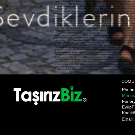
Taşıma, Avcılar Eşya taşıma, Avcılar Şehirlerarası nakliyat, Avcılar Şehir içi Nakliyat, Avcılar Parça E
Transportation, Avcılar Piece Item Transportation, Avcılar Insured Transportation, Авджыл
COMU
Phon
Merke
​Fener
EyüpP
Kadıkö
Email:
Pnakliyat fulya nakliyat şişli evden eve nakliyat ANI TAŞIMACILIK ani anı home anı kargo anı nakliyat a
gültepe makliye mecidiyeköy nakliyat mediciyeköy nakliye moving state nakliyat üsküdar nakliye firmala
moment shipping bomonti transportation bulent transportation october transportation Gültepe Makli
Prices,üsküdar evden eve nakliyat,üsküdar nakliyat firması, üsküdar ev taşıma,üsküdar asansörlü nakliyat
Pnakliyat fulya nakliyat şişli evden eve nakliyat ANI TAŞIMACILIK ani anı home anı kargo anı nakliyat anı s
gültepe makliye mecidiyeköy nakliyat mediciyeköy nakliye moving state nakliyat üsküdar nakliye firmaları e
moment shipping bomonti transportation bulent transportation october transportation Gültepe Makliye Me