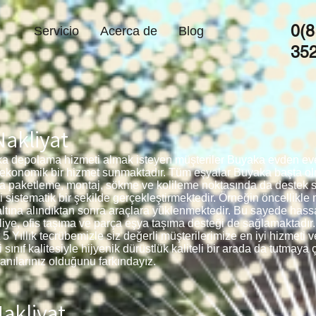
0(8
Servicio
Acerca de
Blog
35
akliyat
 depolama hizmeti almak isteyen müşteriler Buyaka evden eve na
ekonomik bir hizmet sunmaktadır. Tüm eşyalar Buyaka başta olm
da paketleme, montaj, sökme ve kolileme noktasında da destek
ri sistematik bir şekilde gerçekleştirmektedir. Örneğin öncellikl
altına alındıktan sonra araçlara yüklenmektedir. Bu sayede hass
liye, ofis taşıma ve parça eşya taşıma desteği de sağlamaktadır.
 Yıllık tecrübemizle siz değerli müşterilerimize en iyi hizmeti
sınıf kalitesiyle hijyenik dürüstlük kaliteli bir arada da tutmaya
anılarınız olduğunu farkındayız.
akliyat