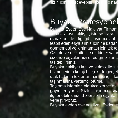
sizin için paketleyebilir işte biz o nak
Buyaka Profesyonel
Buyaka Evden Eve Nakliyat Firmamız İ
şehirlerarası nakliyat, isterseniz şeh
olarak belirlendiği gibi taşınma tarih
tespit eder, eşyalarınız için ne kad
görmemesi ve kırılmaması için tek tek sa
Özenle ve dikkatli bir şekilde eşyala
sizlerde eşyalarınızı dilediğiniz zam
taşıtabilirsiniz.
Buyaka nakliyat faaliyetlerimiz ile 
hizmetlerinin kolay bir şekilde gerçe
ufak hatanın tekrarlanmaması için k
taşınmasına yardımcı olurlar.
Taşınma işlemleri oldukça zor ve meşa
gayret ediyoruz. Sizler, taşınma esnas
ilgilenebilirsiniz. Bizler sizin eşyal
yerleştiriyoruz.
Buyaka evden eve nakliyat, Evden e