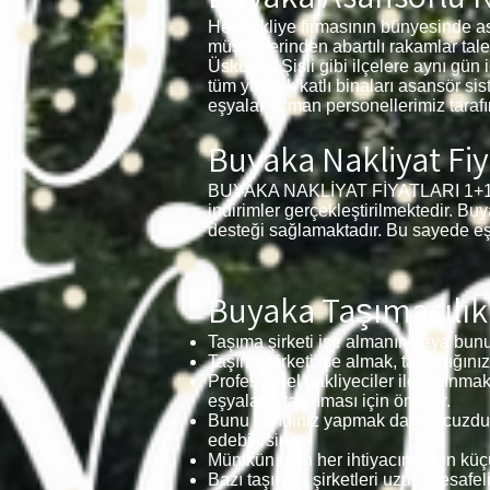
Her nakliye firmasının bünyesinde a
müşterilerinden abartılı rakamlar ta
Üsküdar, Şişli gibi ilçelere aynı gün
tüm yüksek katlı binaları asansör sis
eşyalar uzman personellerimiz tarafı
Buyaka Nakliyat Fiy
BUYAKA NAKLİYAT FİYATLARI 1+1, 2+1 
indirimler gerçekleştirilmektedir. Bu
desteği sağlamaktadır. Bu sayede eşy
Buyaka Taşımacılık 
Taşıma şirketi işe almanın veya bunu 
Taşıma şirketi işe almak, taşındığınız
Profesyonel nakliyeciler ile taşınmak
eşyaların taşınması için önerilir.
Bunu kendiniz yapmak daha ucuzdur v
edebilirsiniz.
Mümkün olan her ihtiyacınız için küçü
Bazı taşınma şirketleri uzun mesafeli