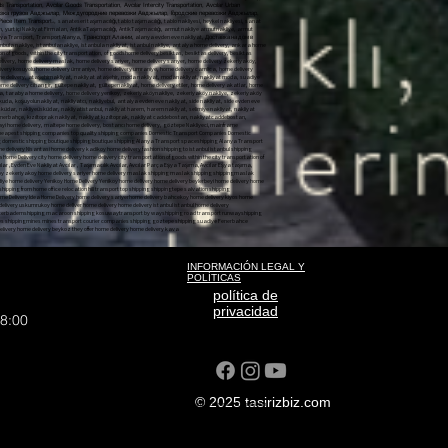
s Transportation, Avcılar Goods Transportation, Avcılar Intercity Transportation, Avcılar Urban
ревозка грузов Авджылар, Междугородние перевозки Авджылар, Городские перевозки Авджылар,
ortation، Avcılar Urban Transportation، Avcılar Piece Item Transport،,
sanateseri taşımacılığı, tablo taşımacılığı, tablo nakliyesi, heykel nakliyesi, sanat eseritaşımacılığı sanat eseri nakliyesi, sanateseri nakliyesi, Hijyenik nakliyat, İstanbul İçi Profesyonel Nakliyat, Firmaları Nakliyat Firmaları, İstanbul İçi Profesyonel NakliyatFirmaları, en iyi Nakliyat Firmaları, en ucuz Nakliyat Firmaları, en kaliteli Nakliyat Firmaları, yurtiçi Nakliyat Firmaları, yurt içi Nakliyat Firmaları, AntikaTaşımacılığı, AntikTaşımacılığı, armut nakliye armutnakliye, armut evden eve nakliyat, armut evdeneve nakliyat, armut evden evenakliyat, nakliyat armut evden eve, Şehiriçi Nakliye, Şehir içi Nakliye, Nakliye Şehir içi, giysi dolaplı taşıma, dolaplı taşıma, yurtiçi nakliyat, yurt içi nakliyat, butik nakliyat, butiknakliyat, alanya nakliyat, alanyanakliyat, Alanya Transport, Transport Alanya, Транспорт Алании, alanya evden eve nakliyat, Доставка на дом в Алании, Alanya home delivery, bodrum home delivery, home delivery Alanya, home delivery bodrum, home delivery istanbul, home delivery üsküdar, home delivery çamlıca, home delivery fatih, home delivery beyoğlu, home delivery nişantaşı, home delivery kadıköy, home delivery moda, istanbula nakliye, istanbulanakliye, istanbula nakliyat, istanbul nakliye, antalya home delivery, ankara home delivery, mugla home delivery, muğla home delivery, marmaris home delivery, datça home delivery, didim home delivery, kuşadası home delivery, mersin home delivery, aydın home delivery, eskişehir home delivery, kütahya home delivery, city ​​home delivery​​, home delivery city, transportation of goods, within the city transportation, of goods​​home delivery besiktas, ​​besiktas delivery, besiktas home delivery, home delivery taksim, taksim home delivery, homedelivery city, ​​seat transport, city ​​seattransport​​, seat transport​​seattransport, belek nakliyat, beleknakliyat, istanbulbeleknakliyat, bebek nakliyat, bebeknakliyat, home delivery bebek, bebek home delivery, maslak home delivery, home delivery maslak, home delivery sariyer, home delivery sarıyer, home delivery zekeriyaköy, zekeriyakoy home delivery, sariyer home delivery, sanathırsızı, sanattaşıma firması, maslak nakliyat, maslaknakliyat, nakliyatmaslak, nakliyat maslak, home delivery yeniköy, home delivery emirgan, home delivery uskudar, home delivery kadikoy, home delivery acibadem, home delivery kosuyolu home delivery ümraniye, home delivery umraniye, home delivery camlica, home delivery adalar, home delivery atakoy, home delivery suadiye, suadiye home delivery, yeniköy home delivery, yenikoy home delivery, home delivery beylerbeyi, home delivery kuzguncuk, home delivery cengelkoy, home delivery atasehir, home delivery ataşehir, ataşehir home delivery, atasehir home delivery, ataşehirnakliyat, nakliyat ataşehir, moda nakliyat, modanakliyat, nakliyat moda, suadiye nakliyat, suadiyenakliyat, nakliyat, nakliyat adalar, nakliyat, nakliyatadalar evden, nakliyat ofis, nakliyat, tepe nakliyat, tepenakliyat, nakliyattepe, kurtuluş nakliyat, kurtuluşnakliyat, nakliyatkurtuluş, cihangir nakliyat, cihangirnakliyat, nakliyatcihangir, cihangir home delivery, home delivery cihangir, gültepe nakliyat, gültepenakliyat, home delivery etiler, home delivery akatlar, home delivery hisar, etiler home delivery, akatlar home delivery, ortaköy home delivery, fikirtepe home delivery, home delivery fikirtepe, sariyerhome delivery, bahçeköy home delivery, kilyos home delivery, arıköy home delivery, home delivery arıköy, home delivery kireçburnu, home delivery tarabya, tarabya home delivery, home delivery yenikoy, zekeriyaköynakliye, zekeriyaköy nakliye, zekeriyaköy koltuk taşıma, zekeriyaköy parça eşya taşıma, uskumruköy nakliyat, uskumruköynakliye, home delivery uskumrukoy, home deliver, home delive, home delivery istanbul, istambul home delivery, üsküdarnakliyat, üsküdarnakliya, üsküdarnakliye, uskudarhome delivery, home delivery uskuda, koşuyolunakliyat, nakliyatcı, nakliyebul, antalya evden eve nakliyat, side nakliyat, side evden eve nakliyat, manavgat nakliyat, manavgat evden eve nakliyat, anı nakliyat yolda, anınakliyat, aninakliyat, acıbademnakliye, acıbadem nakliye, kosuyolunakliyat, kosuyolunakliye, kosuyolu nakliyat, koşuyolunakliye, koşuyolu nakliye, nakliyat acıbadem, nakliye acıbadem, nakliyat üsküdar, nakliyeüsküdar, nakliyatistanbul, nakliyat harem, harem nakliyat, selimiye nakliyat, nakliyat selimiye, doğancılarnakliyat, doğancılar nakliyat, nakliyat doğancılar, nakliyat sarıyer, nakliye sarıyer, nakliyesarıyer, nakliyat madenler, nakliyatmadenler, madenler nakliyat, nakliyat acarlar, nakliyat göztepe, nakliyat suadiye, fenerbahçe nakliyat, fenerbahçenakliyat, nakliyat fenerbahçe, kızıltoprak nakliyat, nakliyat kızıltoprak, nakliyat caddebostan, nakliyatcaddebostan, caddebostannakliyat, caddebostan nakliyat, transportation carrier home delivery, sariyer home delivery, sile home delivery, ankara home delivery, izmir home delivery, bursa home delivery, beykoz home delivery, acarlar home delivery, kavacık home delivery, levent home delivery, sanayi home delivery, maltepe home delivery, bostancı home delivery, göztepe Nakliyeci, mainframe transportation, table transport, table shipping, sculpture transport, art work transport, artwork shipping, artwork shipping, hygienic transport, Professional Transport, Companies in Istanbul, Forwarding Companies, In Istanbul Professional, Shipping Companies best shipping companies cheapest shipping companies top quality shipping companies Domestic Transport Companies Domestic Transport Companies Antiques Transportation antique transport pear shipping pear shipping pear home delivery pear home delivery pear home delivery shipping pear home to home Local Transport City Transport Shipping Inner City clothes closet transport locker transport domestic shipping domestic shipping boutique shipping boutique shipping Alanya Transport spaceshipping Alanya Transport Transport Alanya Транспорт Алании Alanya home delivery Доставка на дом в Алании Alanya home delivery Bodrum home delivery home delivery Alanya home delivery basement home delivery istanbul home delivery uskudar home delivery camlica home delivery home delivery beyoglu home delivery Nisantasi home delivery kadikoy home delivery fashion shipping to istanbul istanbul shipping shipping to istanbul istanbul shipping antalya home delivery ankara home delivery mugla home delivery mugla home delivery marmaris home delivery datca home delivery didim home delivery kusadasi home delivery mersin home delivery Aydin home delivery Eskisehir home delivery Kütahya Home Delivery city ​​home delivery home delivery city transportation of goods within the city transportation of goods home delivery besiktas besiktas delivery besiktas home delivery home delivery taxi Taksim Home Delivery home delivery city ​​seat transport city ​​seattransport seat transport seattransport baby shipping babyshippingAvcılar Nakliyat, Avcılar Evden Eve nakliyat, Nakliyat Fiyatları Avcılar , Evden Eve Nakliyat Avcılar , Taşımacılık Avcılar, Avcılar Parça Eşya Taşıma, Avcılar Eşya taşıma, Avcılar Şehirlerarası nakliyat, Bağcılar Şehir içi Nakliyat, Bağcılar Parça Eşya Taşıma, Avcılar Sigortalı Nakliyat, Avcılar home delivery home delivery baby baby home delivery maslak home delivery home delivery maslak home delivery sariyer home delivery sariyer home delivery zekeriyakoy zekeriyakoy home delivery sariyer home delivery maslak shipping maslak shipping shippingmaslak shipping maslak home delivery Yenikoy home delivery emirgan home delivery uskudar home delivery kadikoy home delivery acibadem home delivery route home delivery umraniye home delivery umraniye home delivery camlica home delivery islands home delivery home delivery suadiye suadiye home delivery Yenikoy Home Delivery Yenikoy home delivery home delivery beylerbeyi home delivery home delivery cengelkoy home delivery atasehir home delivery atasehir Atasehir home delivery atasehir home delivery ataşehirtransport shipping atasehir fashion shipping fashion shipping shipping fashion shipping to suadiye suadiantransport shipping shipping islands shipping shippingislands shipping from home office relocation hill transport top shipping shippingtepe salvation shipping salvationshipping shippingliberation cihangir shipping cihangirtransport transporterhangir cihangir home delivery home delivery cihangir Gultepe Transport Gultepenakliyat home delivery meats home delivery execs home delivery hisar Etiler home delivery akatlar home delivery Ortakoy Home Delivery Idea Home Delivery home delivery sariyerhome delivery bahcekoy home delivery kiyos home delivery arikoy home delivery home delivery arikoy home delivery home delivery tarabya tarabya home delivery home delivery zekeriyakoytransport zekeriyakoy shipping zekeriyakoy seat transport zekeriyaköy piece goods transport Uskumrukoy Transport mackerelkoytransport home delivery uskumrukoy home deliver home delivery home delivery istanbul istanbul home delivery Uskudartransport Uskudarnakliya Uskudarshipping uskudarhome delivery home delivery uskuda runwaytransport shipper find shipping antalya home delivery side shipping side home delivery manavgat shipping manavgat home delivery instant shipping is on the way shipping shipping bitterbademshipping macaroon shipping kosuwaytransport by wayshipping road transport runwayshipping runway shipping shipping macaroon shipping macaroon transport uskudar shippinguskudar shippingistanbul transport harem harem transport seliye shipping shipping falconerstransport falconers shipping shipping falconers shipping sariyer shipping sariyer shippingsariyer shipping mines shippingmines mines transport courier companies shipping goztepe shipping suadiye Fenerbahce Transport fenerbahce shipping transport fene
INFORMACIÓN LEGAL Y
POLÍTICAS
política de
privacidad
18:00
© 2025 tasirizbiz.com
liyat sisli house-to-home transport ANI TAŞIMACILIK sudden moment home moment cargo moment transportation
ort Inner City Transport Intercity Transport Sisli Home Transport Sisli Transport Sisli Transport
yat
 sisli house-to-home transport ANI TAŞIMACILIK sudden moment home moment cargo moment transportation
nner City Transport Intercity Transport Sisli Home Transport Sisli Transport Sisli Transport Prices