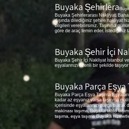
Buyaka Şehirlera
Buy
Buyaka Şehirlerarası Nakliyat, Bahariy
dışında dilediğiniz şehire nakliyat 
bilgileri verebilirsiniz. Taşınma gü
göre de araç temin eder. İstediğiniz t
Buyaka Şehir İçi Na
Buyaka Şehir İçi Nakliyat İstanbul ve
eşyalarınızı özenli bir şekilde taşıyo
Buyaka Parça Eşya
Buyaka Parça Eşya Taşıma Eşyalarını
kadar az eşyanız varsa taşınma maliy
içerisinde eşyalarınızı parça olarak 
makinası taşıma,
tablo taşı
Buyaka
taşıma, eşya taşıma
hizmetl
Buyaka