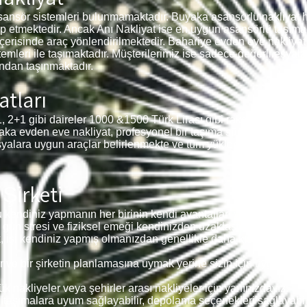
sansör sistemleri bulunmamaktadır. Buyaka asansörlü nakliyat h
lep etmektedir. Ancak Anı Nakliyat ise en uygun asansörlü taşıma
 içerisinde araç yönlendirilmektedir. Bahariye evden eve nakliyat 
temleri ile taşımaktadır. Müşterilerimiz ise sadece değerli eşyal
ndan taşınmaktadır.
atları
gibi daireler 1000 &1500 Türk Lirası gibi rakamlar ile taşınm
yaka evden eve nakliyat, profesyonel bir taşıma süreci geçirmek i
alara uygun araçlar belirlenmekte ve tüm yükler tek seferde adr
Şirketi
kendiniz yapmanın her birinin kendi avantajları ve dezavantajlar
 gün stresi ve fiziksel emeği kendinizden uzaklaştırabilir.
, işi kendiniz yapmış olmanızdan genellikle daha kısa bir süre alı
e bir şirketin planlamasına uymak yerine sizin için uygun ola
k nakliyeler veya şehirler arası nakliyeler için yanınızdayız.
 taşımalara uyum sağlayabilir, depolama seçenekleri sağlayabilir,