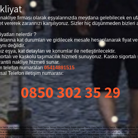
kliyat
 nakliye firması olarak eşyalarınızda meydana gelebilecek en u
hizmet vererek zararınızı karşılıyoruz. Sizler hiç düşünmeden bizler
yatları nelerdir ?
 miktarına kat durumları ve gidilecek mesafe hesaplanarak fiyat v
ynı değildir.
 eşya, kat detayları ve konumlar ile netleştirilecektir.
igortalı ve kaskolu taşımacılık hizmeti sunuyoruz. Kasko sigorta
antili nakliye hizmeti sunar.
m telefon numaraları
05414891515
al Telefon iletişim numarası:
0850 302 35 29
a Taşıma, çeyiz Nakliyesi, Pikap Nakliye, Koşu Bandı Taşıma, Çamaşır Makinesi Taşıma, Bulaşık Makinesi Taşıma ,Kasa Taşıma, Mobilya Taşıma, Transporte de camiones, Alqu
Transporte de lavavajillas, Transporte seguro, Transporte de muebles, Truck Transport, Truck Rental, Cargo Transport, Piano Transport, Parcel Transport, Machine Transport,
yat, Nakliyat Fiyatları Ataköy , Evden Eve
ası nakliyat, Ataköy Şehir içi Nakliyat, Ataköy Parça Eşya Taşıma, Ataköy Sigortalı Nakliyat, Ataköy home deliveryBağcılar Nakliyat, Bağcılar Evden Eve nakliyat, Nakliyat Fi
aşıma, Bağcılar Sigortalı Nakliyat,Bağcılar evden eve nakliyat, Evden eve nakliyat Bağcılar , Bağcılar Kurumsal Nakliyat, Bağcılar Evden Eve Nakliye, Avcılar Nakliyat, Avcılar E