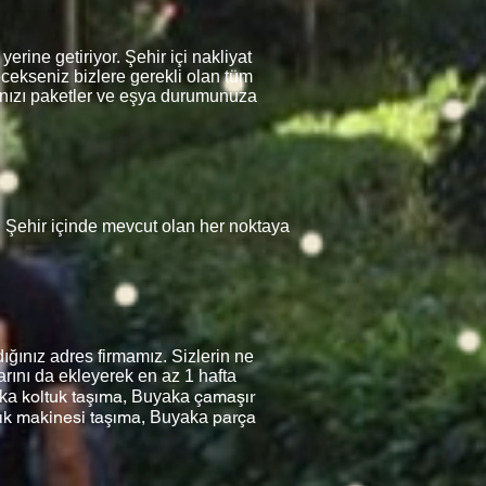
erine getiriyor. Şehir içi nakliyat
ecekseniz bizlere gerekli olan tüm
rınızı paketler ve eşya durumunuza
z. Şehir içinde mevcut olan her noktaya
ğınız adres firmamız. Sizlerin ne
arını da ekleyerek en az 1 hafta
koltuk taşıma,
çamaşır
aka
Buyaka
ık makinesi taşıma,
parça
Buyaka