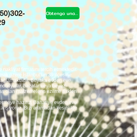
50)302-
Obtenga una cotización
29
kliyat firmasını tercih etmektedir.
ak üzere İstanbul’un 39 ilçesine
 sağlamaktadır. Buyaka evden eve
e mobilyalar, bazalar veya beyaz
as olan malzemelerin ezilme riskleri
 vermeye hazırız. Bahariye evden eve
 çalışıyoruz. Bizi aramadan kesinlikle