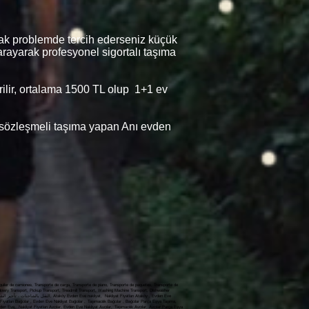
fak problemde tercih ederseniz küçük
i arayarak profesyonel sigortalı taşıma
erilir, ortalama 1500 TL olup 1+1 ev
lı sözleşmeli taşıma yapan Anı evden
iler de camiones, Transporte de carga, Transporte de piano, Transporte de paquetes, Transporte de
 dowry Transport, Pickup Transport, Treadmill Transport, Washing Machine Transport, Dishwasher
yatları Bağcılar , Evden Eve Nakliyat Bağcılar , Taşımacılık Bağcılar , Bağcılar Parça Eşya Taşıma,
vden Eve, Nakliyat Fiyatları Avcılar, Evden Eve Nakliyat Avcılar, Taşımacılık Avcılar, Avcılar Parça Eşya