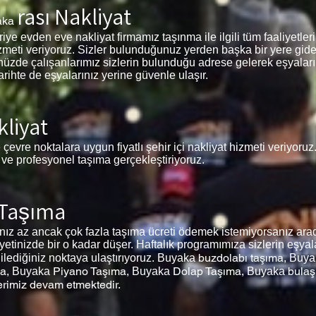
rası Nakliyat
aka
e evden eve nakliyat firmamız taşınma ile ilgili tüm faaliyetleri y
hizmeti veriyoruz. Sizler bulunduğunuz yerden başka bir yere gid
nünüzde çalışanlarımız sizlerin bulunduğu adrese gelerek eşyala
arihte de eşyalarınız yerine güvenle ulaşır.
kliyat
 çevre noktalara uygun fiyatlı şehir içi nakliyat hizmeti veriyoru
r ve profesyonel taşıma gerçekleştiriyoruz.
 Taşıma
z az ancak çok fazla taşıma ücreti ödemek istemiyorsanız aradı
etinizde bir o kadar düşer. Haftalık programımıza sizlerin eşyal
buzdolabı taşıma,
dilediğiniz noktaya ulaştırıyoruz. Buyaka
Buy
ma,
Piyano Taşıma,
Dolap Taşıma,
bulaş
Buyaka
Buyaka
Buyaka
erimiz devam etmektedir.