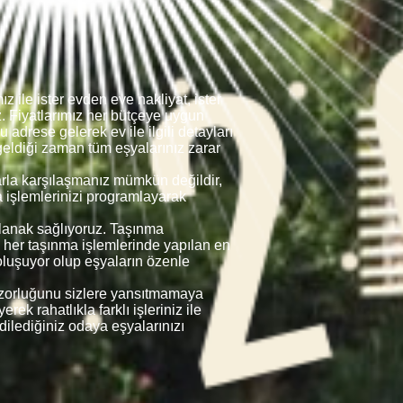
ile ister evden eve nakliyat, ister
iz. Fiyatlarımız her bütçeye uygun
 adrese gelerek ev ile ilgili detayları
geldiği zaman tüm eşyalarınız zarar
larla karşılaşmanız mümkün değildir,
a işlemlerinizi programlayarak
 olanak sağlıyoruz. Taşınma
e her taşınma işlemlerinde yapılan en
luşuyor olup eşyaların özenle
in zorluğunu sizlere yansıtmamaya
ek rahatlıkla farklı işleriniz ile
 dilediğiniz odaya eşyalarınızı