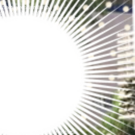
izmeti veren firmalarda
cılık desteğini sağlamaktadır.
firmamız rezidansları, siteleri ve diğer
arını yanına almakta ve diğer tüm
aktadır. Diğer büyük daireler için de
çin talep edilen adreslere ekspertiz
eslere ulaştırılmaktadır
ı vardır.
r ve genellikle evlerin ve değerli
n herhangi bir günde hareket
 lojistiği koordine edebilir ve hatta