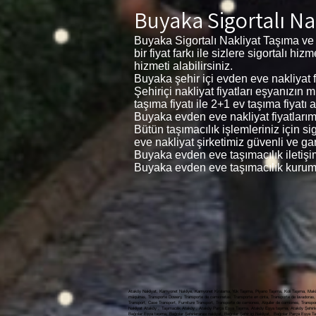
Buyaka Sigortalı Na
Buyaka Sigortalı Nakliyat Taşıma ve
bir fiyat farkı ile sizlere sigortalı 
hizmeti alabilirsiniz.
Buyaka şehir içi evden eve nakliyat fi
Şehiriçi nakliyat fiyatları eşyanızın
taşıma fiyatı ile 2+1 ev taşıma fiyatı a
Buyaka evden eve nakliyat fiyatlarımız
Bütün taşımacılık işlemleriniz için s
eve nakliyat şirketimiz güvenli ve gar
Buyaka evden eve taşımacılık iletişi
Buyaka evden eve taşımacılık kurums
Ataköy Nakliyat, Kamyonet Nakliye, Kamyonet Kiralama, Yük Taşıma, Piyano Taşıma, Koli Taşıma, Makin
máquinas, Transporte Dowery, Transporte de camionetas, Transporte en cinta, Transporte de lavadoras, 
Transport, Case Transport, Furniture Transport, Transporte de camiones, Alquiler de camiones, Transporte de carga, النقل بالشاحنات ، تأجير الشاحنات ، نقل البضائع ، نقل البيانو ، نقل الطرود ، نقل الآلة ، نقل المهور ، النقل لاقط ، نقل المطحنة ، نقل الغسالة ، نقل غسالة الصحون ، نقل الحالة ، نقل الأثاث, Ataköy Evden Eve nakli
Nakliyat Ataköy , Taşımacılık Ataköy , Ataköy Parça Eşya Taşıma, Ataköy Eşya taşıma, Ataköy Şehirlerar
Bağcılar Eşya taşıma, Bağcılar Şehirlerarası nakliyat, Bağcılar Şehir içi Nakliyat, Bağcılar Parça Eşya T