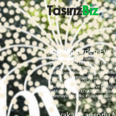
Buyaka Evden Eve N
Buyaka evden eve nakliyat ve Buyaka
Çünkü firmamız hem kaliteli hem de 
götürülmektedir. Firma, aynı zaman
nakliyat personelleri, taşıma işlemle
eşyalar patpat naylonlar ile koruma 
ortadan kaldırılmaktadır. Buyaka nak
İstanbul Buyaka Evden Eve Nakliyat 5
nakliyat ANI NAKLİYAT olarak birinci 
taşınmayınız çünkü eşyalarınız sizin 
Buyaka Asansörlü N