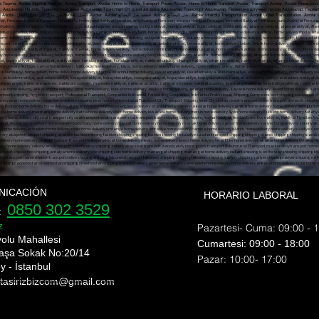
şya Taşıma, Avcılar Sigortalı Nakliyat, Avcılar Transport, Avcılar Home to Home, Transport Prices Avcılar, Home to Home Transport Avcılar, Transport Avcılar, Avcılar Piece Good
ар Транспорт, Авджылар На дом, Транспортные цены Авджылар, Транспорт От дома до дома Авджылар, Транспорт Авджылар, Перевозка штучных грузов Авджылар, Пе
Транспортировка штучных грузов Авджылар, Авджылар застрахованный транспорт,t، أسعار النقل Avcılar، من منزل إلى منزل النقل Avcılar، النقل Avcılar، Avcılar قطعة نقل البضائع، Avcılar نقل البضائع، Avcılar Intercity Transp
NICACIÓN
HORARIO LABORAL
0850 302 3529
e:
z
Pazartesi- Cuma: 09:00 - 
yolu Mahallesi
​​Cumartesi: 09:00 - 18:00
aşa Sokak No:20/14
​Pazar: 10:00- 17:00
y - İstanbul
 tasirizbizcom
@gmail.com
nı shipping bomonti nakliyat bülent nakliyat ekim nakliyat ev taşıma evden eve nakliyat fiyat eve nakliyat fulya nakliye fulya nakliyeci gayretepe nakliyat gayrettepe nakliyat
rı esentepe ortaköy nakliyat üsküdar nakliye Şişli evden eve nakliyat şehir içi nakliye şehirler arası nakliyat şişli ev taşıma şişli nakliyat şişli nakliye nakliyat fulya nak
ye Mecidiyeköy Transport Mediciyeköy Transport Moving State Transport Uskudar Transport Companies Esentepe Ortakoy Transport Uskudar Transport Sisli Home To Home Transp
, üsküdar sigortalı nakliyat, üsküdar güvenilir nakliyat, üsküdar en iyi nakliyat firması, üsküdar uygun fiyatlı nakliyat, üsküdar nakliyat fiyatlar, üsküdar evden eve nakliyat fi
hipping bomonti nakliyat bülent nakliyat ekim nakliyat ev taşıma evden eve nakliyat fiyat eve nakliyat fulya nakliye fulya nakliyeci gayretepe nakliyat gayrettepe nakliyat
sentepe ortaköy nakliyat üsküdar nakliye Şişli evden eve nakliyat şehir içi nakliye şehirler arası nakliyat şişli ev taşıma şişli nakliyat şişli nakliye nakliyat fulya nakliyat
cidiyeköy Transport Mediciyeköy Transport Moving State Transport Uskudar Transport Companies Esentepe Ortakoy Transport Uskudar Transport Sisli Home To Home Transport I