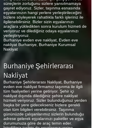
süreçlerin zorluğunu sizlere yansıtmamaya
gayret ediyoruz. Sizler, taşınma esnasında
eşyalarınızın hangi yerlere yerleştirileceğini
bizlere söyleyerek rahatlıkla farklı işleriniz ile
ilgilenebilirsiniz. Bizler sizin eşyalarınızı
araçlara yükledikten sonra kurulum hizmeti de
veriyoruz ve dilediğiniz odaya eşyalarınızı
yerleştiriyoruz.
Burhaniye evden eve nakliyat, Evden eve
nakliyat Burhaniye, Burhaniye Kurumsal
Nakliyat
Burhaniye
Şehirlerarası
Nakliyat
Burhaniye Şehirlerarası Nakliyat, Burhaniye
evden eve nakliyat firmamız taşınma ile ilgili
tüm faaliyetleri yerine getiriyor. Şehir içi
nakliyat dışında dilediğiniz şehire nakliyat
hizmeti veriyoruz. Sizler bulunduğunuz yerden
başka bir yere gidecekseniz bizlere gerekli
olan tüm bilgileri verebilirsiniz. Taşınma
gününüzde çalışanlarımız sizlerin bulunduğu
adrese gelerek eşyalarınızı paketler ve eşya
durumunuza göre de araç temin eder.
İstediğiniz tarihte de eşyalarınız yerine