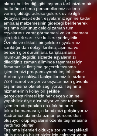
olarak belirlendiği gibi taşınma tarihinizden bir
hafta önce firma personellerimiz sizlerin
vermiş olduğu adrese gelerek ev ile ilgili
detayları tespit eder, eşyalarınız için ne kadar
ambalaj malzemesinin gideceği belirlenerek
taşınma gününüz geldiği zaman tüm
eşyalarınız zarar görmemesi ve kırılmaması
için tek tek sarılır ve kolilere yerleştirilir.
Özenle ve dikkatli bir şekilde eşyalarınız
sarıldığından dolayı kırılma, aşınma ve
benzeri gibi durumlarla karşılaşmanız
mümkün değildir, sizlerde eşyalarınızı
dilediğiniz zaman diliminde taşınması için
firmamız ile iletişime geçerek taşınma
işlemlerinizi programlayarak taşıtabilirsiniz.
Burhaniye nakliyat faaliyetlerimiz ile sizlere
7/24 hizmet veriyor ve eşyalarınızın güvenle
taşınmasına olanak sağlıyoruz. Taşınma
hizmetlerinin kolay bir şekilde
gerçekleştirilmesi için her geçen gün ne
yapabiliriz diye düşünüyor ve her taşınma
işlemlerinde yapılan en ufak hatanın
tekrarlanmaması için kendimizi geliştiriyoruz.
Kadromuz alanında uzman personelden
oluşuyor olup eşyaların özenle taşınmasına
yardımcı olurlar.
Taşınma işlemleri oldukça zor ve meşakkatli
bir iş olsa da bizler sizler için çalışıyor ve bu