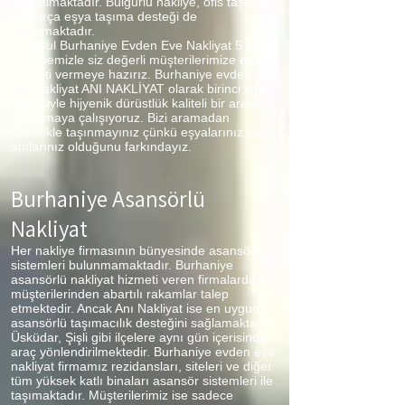
kaldırılmaktadır. Bulgurlu nakliye, ofis taşıma
ve parça eşya taşıma desteği de
sağlamaktadır.
İstanbul Burhaniye Evden Eve Nakliyat 5 Yıllık
tecrübemizle siz değerli müşterilerimize en iyi
hizmeti vermeye hazırız. Burhaniye evden
eve nakliyat ANI NAKLİYAT olarak birinci sınıf
kalitesiyle hijyenik dürüstlük kaliteli bir arada
da tutmaya çalışıyoruz. Bizi aramadan
kesinlikle taşınmayınız çünkü eşyalarınız sizin
anılarınız olduğunu farkındayız.
Burhaniye
Asansörlü
Nakliyat
Her nakliye firmasının bünyesinde asansör
sistemleri bulunmamaktadır. Burhaniye
asansörlü nakliyat hizmeti veren firmalarda
müşterilerinden abartılı rakamlar talep
etmektedir. Ancak Anı Nakliyat ise en uygun
asansörlü taşımacılık desteğini sağlamaktadır.
Üsküdar, Şişli gibi ilçelere aynı gün içerisinde
araç yönlendirilmektedir. Burhaniye evden eve
nakliyat firmamız rezidansları, siteleri ve diğer
tüm yüksek katlı binaları asansör sistemleri ile
taşımaktadır. Müşterilerimiz ise sadece