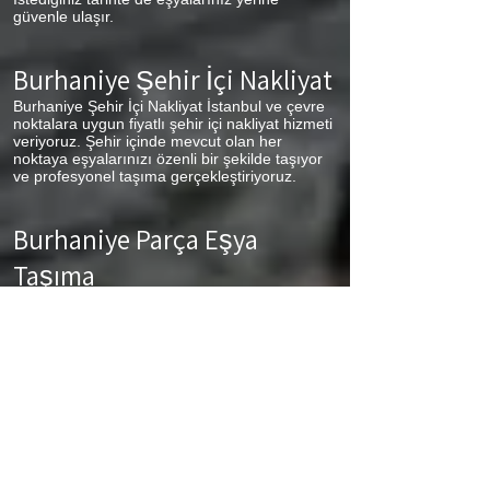
güvenle ulaşır.
Burhaniye
Şehir İçi Nakliyat
Burhaniye Şehir İçi Nakliyat İstanbul ve çevre
noktalara uygun fiyatlı şehir içi nakliyat hizmeti
veriyoruz. Şehir içinde mevcut olan her
noktaya eşyalarınızı özenli bir şekilde taşıyor
ve profesyonel taşıma gerçekleştiriyoruz.
Burhaniye
Parça Eşya
Taşıma
Burhaniye Parça Eşya Taşıma Eşyalarınız az
ancak çok fazla taşıma ücreti ödemek
istemiyorsanız aradığınız adres firmamız.
Sizlerin ne kadar az eşyanız varsa taşınma
maliyetinizde bir o kadar düşer. Haftalık
programımıza sizlerin eşyalarını da ekleyerek
en az 1 hafta içerisinde eşyalarınızı parça
olarak dilediğiniz noktaya ulaştırıyoruz.
Burhaniye
buzdolabı taşıma,
Burhaniye
koltuk
taşıma,
Burhaniye
çamaşır makinası taşıma,
Burhaniye
tablo taşıma,
Burhaniye
Piyano