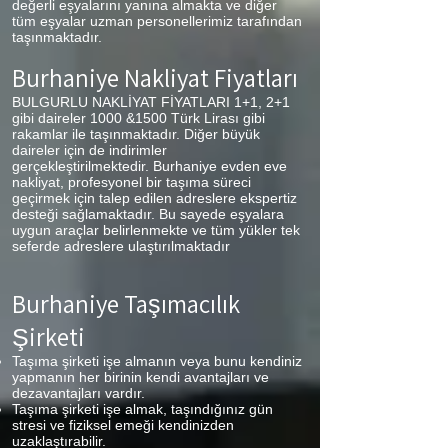
değerli eşyalarını yanına almakta ve diğer
tüm eşyalar uzman personellerimiz tarafından
taşınmaktadır.
Burhaniye
Nakliyat Fiyatları
BULGURLU NAKLİYAT FİYATLARI 1+1, 2+1
gibi daireler 1000 &1500 Türk Lirası gibi
rakamlar ile taşınmaktadır. Diğer büyük
daireler için de indirimler
gerçekleştirilmektedir. Burhaniye evden eve
nakliyat, profesyonel bir taşıma süreci
geçirmek için talep edilen adreslere ekspertiz
desteği sağlamaktadır. Bu sayede eşyalara
uygun araçlar belirlenmekte ve tüm yükler tek
seferde adreslere ulaştırılmaktadır
Burhaniye
Taşımacılık
Şirketi
Taşıma şirketi işe almanın veya bunu kendiniz
yapmanın her birinin kendi avantajları ve
dezavantajları vardır.
Taşıma şirketi işe almak, taşındığınız gün
stresi ve fiziksel emeği kendinizden
uzaklaştırabilir.