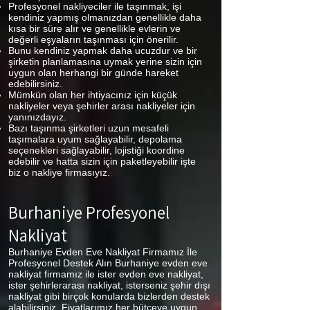
Profesyonel nakliyeciler ile taşınmak, işi
kendiniz yapmış olmanızdan genellikle daha
kısa bir süre alır ve genellikle evlerin ve
değerli eşyaların taşınması için önerilir.
Bunu kendiniz yapmak daha ucuzdur ve bir
şirketin planlamasına uymak yerine sizin için
uygun olan herhangi bir günde hareket
edebilirsiniz.
Mümkün olan her ihtiyacınız için küçük
nakliyeler veya şehirler arası nakliyeler için
yanınızdayız.
Bazı taşınma şirketleri uzun mesafeli
taşımalara uyum sağlayabilir, depolama
seçenekleri sağlayabilir, lojistiği koordine
edebilir ve hatta sizin için paketleyebilir işte
biz o nakliye firmasıyız.
Burhaniye
Profesyonel
Nakliyat
Burhaniye Evden Eve Nakliyat Firmamız İle
Profesyonel Destek Alın Burhaniye evden eve
nakliyat firmamız ile ister evden eve nakliyat,
ister şehirlerarası nakliyat, isterseniz şehir dışı
nakliyat gibi birçok konularda bizlerden destek
alabilirsiniz. Fiyatlarımız her bütçeye uygun