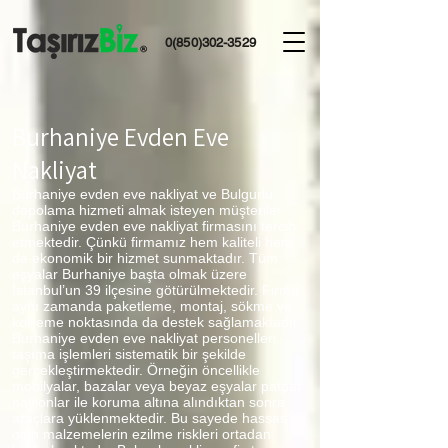
0(850)302-3529
Burhaniye Evden Eve
Nakliyat
Burhaniye evden eve nakliyat ve Bulgurlu
depolama hizmeti almak isteyen müşteriler
Burhaniye evden eve nakliyat firmasını tercih
etmektedir. Çünkü firmamız hem kaliteli hem
de ekonomik bir hizmet sunmaktadır. Tüm
eşyalar Burhaniye başta olmak üzere
İstanbul’un 39 ilçesine götürülmektedir. Firma,
aynı zamanda paketleme, montaj, sökme ve
kolileme noktasında da destek sağlamaktadır.
Burhaniye evden eve nakliyat personelleri,
taşıma işlemleri sistematik bir şekilde
gerçekleştirmektedir. Örneğin öncellikle
mobilyalar, bazalar veya beyaz eşyalar patpat
naylonlar ile koruma altına alındıktan sonra
araçlara yüklenmektedir. Bu sayede hassas
olan malzemelerin ezilme riskleri ortadan