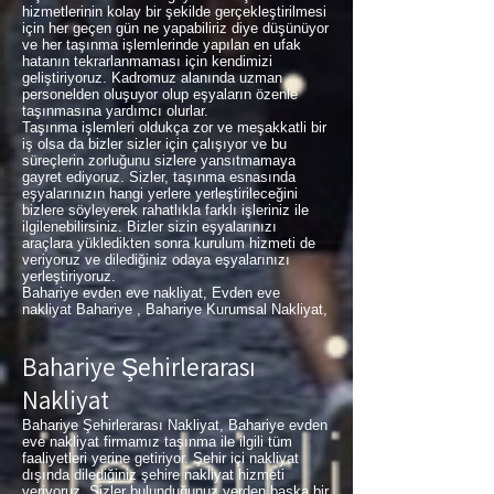
hizmetlerinin kolay bir şekilde gerçekleştirilmesi
için her geçen gün ne yapabiliriz diye düşünüyor
ve her taşınma işlemlerinde yapılan en ufak
hatanın tekrarlanmaması için kendimizi
geliştiriyoruz. Kadromuz alanında uzman
personelden oluşuyor olup eşyaların özenle
taşınmasına yardımcı olurlar.
Taşınma işlemleri oldukça zor ve meşakkatli bir
iş olsa da bizler sizler için çalışıyor ve bu
süreçlerin zorluğunu sizlere yansıtmamaya
gayret ediyoruz. Sizler, taşınma esnasında
eşyalarınızın hangi yerlere yerleştirileceğini
bizlere söyleyerek rahatlıkla farklı işleriniz ile
ilgilenebilirsiniz. Bizler sizin eşyalarınızı
araçlara yükledikten sonra kurulum hizmeti de
veriyoruz ve dilediğiniz odaya eşyalarınızı
yerleştiriyoruz.
Bahariye evden eve nakliyat, Evden eve
nakliyat Bahariye , Bahariye Kurumsal Nakliyat,
Bahariye Şehirlerarası
Nakliyat
Bahariye Şehirlerarası Nakliyat, Bahariye evden
eve nakliyat firmamız taşınma ile ilgili tüm
faaliyetleri yerine getiriyor. Şehir içi nakliyat
dışında dilediğiniz şehire nakliyat hizmeti
veriyoruz. Sizler bulunduğunuz yerden başka bir