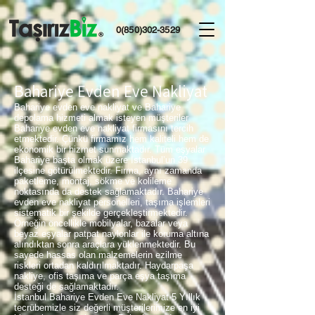
0(850)302-3529
Bahariye Evden Eve Nakliyat
Bahariye evden eve nakliyat ve Bahariye
depolama hizmeti almak isteyen müşteriler
Bahariye evden eve nakliyat firmasını tercih
etmektedir. Çünkü firmamız hem kaliteli hem de
ekonomik bir hizmet sunmaktadır. Tüm eşyalar
Bahariye başta olmak üzere İstanbul’un 39
ilçesine götürülmektedir. Firma, aynı zamanda
paketleme, montaj, sökme ve kolileme
noktasında da destek sağlamaktadır. Bahariye
evden eve nakliyat personelleri, taşıma işlemleri
sistematik bir şekilde gerçekleştirmektedir.
Örneğin öncellikle mobilyalar, bazalar veya
beyaz eşyalar patpat naylonlar ile koruma altına
alındıktan sonra araçlara yüklenmektedir. Bu
sayede hassas olan malzemelerin ezilme
riskleri ortadan kaldırılmaktadır. Haydarpaşa
nakliye, ofis taşıma ve parça eşya taşıma
desteği de sağlamaktadır.
İstanbul Bahariye Evden Eve Nakliyat 5 Yıllık
tecrübemizle siz değerli müşterilerimize en iyi