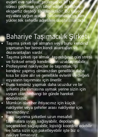
evden eve nakliyat, profesyonel bir taşıma
süreci geçirmek için talep edilen adreslere
ekspertiz desteği sağlamaktadır. Bu sayede
eşyalara uygun araçlar belirlenmekte ve tüm
yükler tek seferde adreslere ulaştırılmaktadır
Bahariye Taşımacılık Şirketi
Taşıma şirketi işe almanın veya bunu kendiniz
yapmanın her birinin kendi avantajları ve
dezavantajları vardır.
Taşıma şirketi işe almak, taşındığınız gün stresi
ve fiziksel emeği kendinizden uzaklaştırabilir.
Profesyonel nakliyeciler ile taşınmak, işi
kendiniz yapmış olmanızdan genellikle daha
kısa bir süre alır ve genellikle evlerin ve değerli
eşyaların taşınması için önerilir.
Bunu kendiniz yapmak daha ucuzdur ve bir
şirketin planlamasına uymak yerine sizin için
uygun olan herhangi bir günde hareket
edebilirsiniz.
Mümkün olan her ihtiyacınız için küçük
nakliyeler veya şehirler arası nakliyeler için
yanınızdayız.
Bazı taşınma şirketleri uzun mesafeli
taşımalara uyum sağlayabilir, depolama
seçenekleri sağlayabilir, lojistiği koordine edebilir
ve hatta sizin için paketleyebilir işte biz o
nakliye firmasıyız.