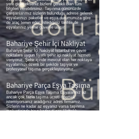
yere gidecekseniz bizlere gerekli olan tüm
bilgileri verebilirsiniz. Taşınma gününüzde
çalışanlarımız sizlerin bulunduğu adrese gelerek
eşyalarınızı paketler ve eşya durumunuza göre
de araç temin eder. İstediğiniz tarihte de
eşyalarınız yerine güvenle ulaşır.
Bahariye Şehir İçi Nakliyat
Bahariye Şehir İçi Nakliyat İstanbul ve çevre
noktalara uygun fiyatlı şehir içi nakliyat hizmeti
veriyoruz. Şehir içinde mevcut olan her noktaya
eşyalarınızı özenli bir şekilde taşıyor ve
profesyonel taşıma gerçekleştiriyoruz.
Bahariye Parça Eşya Taşıma
Bahariye Parça Eşya Taşıma Eşyalarınız az
ancak çok fazla taşıma ücreti ödemek
istemiyorsanız aradığınız adres firmamız.
Sizlerin ne kadar az eşyanız varsa taşınma
maliyetinizde bir o kadar düşer. Haftalık
programımıza sizlerin eşyalarını da ekleyerek
en az 1 hafta içerisinde eşyalarınızı parça
olarak dilediğiniz noktaya ulaştırıyoruz.
Haydarpaşa
buzdolabı taşıma,
Bahariye
koltuk
taşıma,
Bahariye
çamaşır makinası taşıma,
Bahariye
tablo taşıma,
Bahariye
Piyano Taşıma,