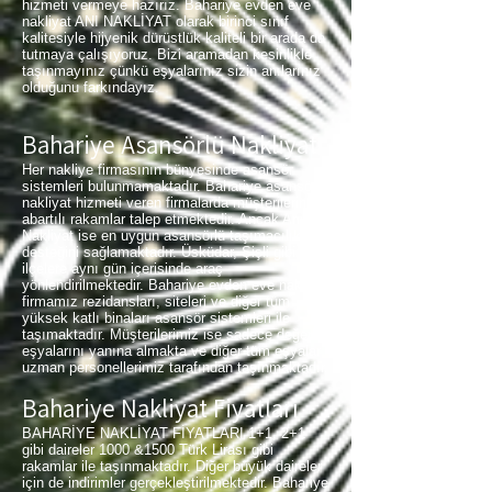
hizmeti vermeye hazırız. Bahariye evden eve
nakliyat ANI NAKLİYAT olarak birinci sınıf
kalitesiyle hijyenik dürüstlük kaliteli bir arada da
tutmaya çalışıyoruz. Bizi aramadan kesinlikle
taşınmayınız çünkü eşyalarınız sizin anılarınız
olduğunu farkındayız.
Bahariye Asansörlü Nakliyat
Her nakliye firmasının bünyesinde asansör
sistemleri bulunmamaktadır. Bahariye asansörlü
nakliyat hizmeti veren firmalarda müşterilerinden
abartılı rakamlar talep etmektedir. Ancak Anı
Nakliyat ise en uygun asansörlü taşımacılık
desteğini sağlamaktadır. Üsküdar, Şişli gibi
ilçelere aynı gün içerisinde araç
yönlendirilmektedir. Bahariye evden eve nakliyat
firmamız rezidansları, siteleri ve diğer tüm
yüksek katlı binaları asansör sistemleri ile
taşımaktadır. Müşterilerimiz ise sadece değerli
eşyalarını yanına almakta ve diğer tüm eşyalar
uzman personellerimiz tarafından taşınmaktadır.
Bahariye Nakliyat Fiyatları
BAHARİYE NAKLİYAT FİYATLARI 1+1, 2+1
gibi daireler 1000 &1500 Türk Lirası gibi
rakamlar ile taşınmaktadır. Diğer büyük daireler
için de indirimler gerçekleştirilmektedir. Bahariye