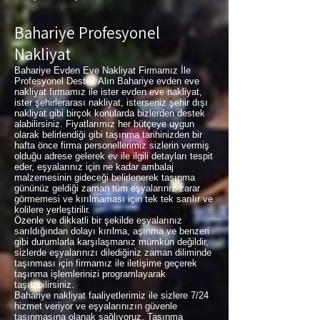
Bahariye Profesyonel
Nakliyat
Bahariye Evden Eve Nakliyat Firmamız İle
Profesyonel Destek Alın Bahariye evden eve
nakliyat firmamız ile ister evden eve nakliyat,
ister şehirlerarası nakliyat, isterseniz şehir dışı
nakliyat gibi birçok konularda bizlerden destek
alabilirsiniz. Fiyatlarımız her bütçeye uygun
olarak belirlendiği gibi taşınma tarihinizden bir
hafta önce firma personellerimiz sizlerin vermiş
olduğu adrese gelerek ev ile ilgili detayları tespit
eder, eşyalarınız için ne kadar ambalaj
malzemesinin gideceği belirlenerek taşınma
gününüz geldiği zaman tüm eşyalarınız zarar
görmemesi ve kırılmaması için tek tek sarılır ve
kolilere yerleştirilir.
Özenle ve dikkatli bir şekilde eşyalarınız
sarıldığından dolayı kırılma, aşınma ve benzeri
gibi durumlarla karşılaşmanız mümkün değildir,
sizlerde eşyalarınızı dilediğiniz zaman diliminde
taşınması için firmamız ile iletişime geçerek
taşınma işlemlerinizi programlayarak
taşıtabilirsiniz.
Bahariye nakliyat faaliyetlerimiz ile sizlere 7/24
hizmet veriyor ve eşyalarınızın güvenle
taşınmasına olanak sağlıyoruz. Taşınma