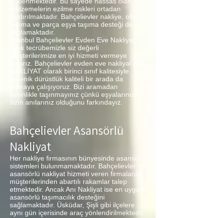
yüklenmektedir. Bu sayede hassas olan
malzemelerin ezilme riskleri ortadan
kaldırılmaktadır. Bahçelievler nakliye, ofis
taşıma ve parça eşya taşıma desteği de
sağlamaktadır.
İstanbul Bahçelievler Evden Eve Nakliyat 5
Yıllık tecrübemizle siz değerli
müşterilerimize en iyi hizmeti vermeye
hazırız. Bahçelievler evden eve nakliyat ANI
NAKLİYAT olarak birinci sınıf kalitesiyle
hijyenik dürüstlük kaliteli bir arada da
tutmaya çalışıyoruz. Bizi aramadan
kesinlikle taşınmayınız çünkü eşyalarınız
sizin anılarınız olduğunu farkındayız.
Bahçelievler Asansörlü
Nakliyat
Her nakliye firmasının bünyesinde asansör
sistemleri bulunmamaktadır. Bahçelievler
asansörlü nakliyat hizmeti veren firmalarda
müşterilerinden abartılı rakamlar talep
etmektedir. Ancak Anı Nakliyat ise en uygun
asansörlü taşımacılık desteğini
sağlamaktadır. Üsküdar, Şişli gibi ilçelere
aynı gün içerisinde araç yönlendirilmektedir.