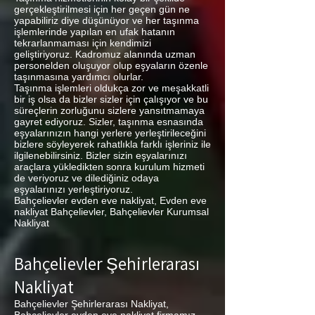
gerçekleştirilmesi için her geçen gün ne
yapabiliriz diye düşünüyor ve her taşınma
işlemlerinde yapılan en ufak hatanın
tekrarlanmaması için kendimizi
geliştiriyoruz. Kadromuz alanında uzman
personelden oluşuyor olup eşyaların özenle
taşınmasına yardımcı olurlar.
Taşınma işlemleri oldukça zor ve meşakkatli
bir iş olsa da bizler sizler için çalışıyor ve bu
süreçlerin zorluğunu sizlere yansıtmamaya
gayret ediyoruz. Sizler, taşınma esnasında
eşyalarınızın hangi yerlere yerleştirileceğini
bizlere söyleyerek rahatlıkla farklı işleriniz ile
ilgilenebilirsiniz. Bizler sizin eşyalarınızı
araçlara yükledikten sonra kurulum hizmeti
de veriyoruz ve dilediğiniz odaya
eşyalarınızı yerleştiriyoruz.
Bahçelievler evden eve nakliyat, Evden eve
nakliyat Bahçelievler, Bahçelievler Kurumsal
Nakliyat
Bahçelievler Şehirlerarası
Nakliyat
Bahçelievler Şehirlerarası Nakliyat,