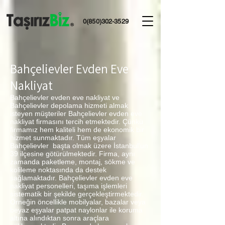
0(850)302-3529
Bahçelievler Evden Eve
Nakliyat
Bahçelievler evden eve nakliyat ve
Bahçelievler depolama hizmeti almak
isteyen müşteriler Bahçelievler evden eve
nakliyat firmasını tercih etmektedir. Çünkü
firmamız hem kaliteli hem de ekonomik bir
hizmet sunmaktadır. Tüm eşyalar
Bahçelievler başta olmak üzere İstanbul’un
39 ilçesine götürülmektedir. Firma, aynı
zamanda paketleme, montaj, sökme ve
kolileme noktasında da destek
sağlamaktadır. Bahçelievler evden eve
nakliyat personelleri, taşıma işlemleri
sistematik bir şekilde gerçekleştirmektedir.
Örneğin öncellikle mobilyalar, bazalar veya
beyaz eşyalar patpat naylonlar ile koruma
altına alındıktan sonra araçlara