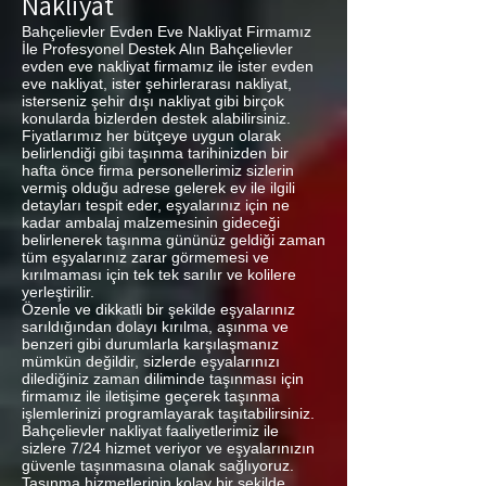
Nakliyat
Bahçelievler Evden Eve Nakliyat Firmamız
İle Profesyonel Destek Alın Bahçelievler
evden eve nakliyat firmamız ile ister evden
eve nakliyat, ister şehirlerarası nakliyat,
isterseniz şehir dışı nakliyat gibi birçok
konularda bizlerden destek alabilirsiniz.
Fiyatlarımız her bütçeye uygun olarak
belirlendiği gibi taşınma tarihinizden bir
hafta önce firma personellerimiz sizlerin
vermiş olduğu adrese gelerek ev ile ilgili
detayları tespit eder, eşyalarınız için ne
kadar ambalaj malzemesinin gideceği
belirlenerek taşınma gününüz geldiği zaman
tüm eşyalarınız zarar görmemesi ve
kırılmaması için tek tek sarılır ve kolilere
yerleştirilir.
Özenle ve dikkatli bir şekilde eşyalarınız
sarıldığından dolayı kırılma, aşınma ve
benzeri gibi durumlarla karşılaşmanız
mümkün değildir, sizlerde eşyalarınızı
dilediğiniz zaman diliminde taşınması için
firmamız ile iletişime geçerek taşınma
işlemlerinizi programlayarak taşıtabilirsiniz.
Bahçelievler nakliyat faaliyetlerimiz ile
sizlere 7/24 hizmet veriyor ve eşyalarınızın
güvenle taşınmasına olanak sağlıyoruz.
Taşınma hizmetlerinin kolay bir şekilde