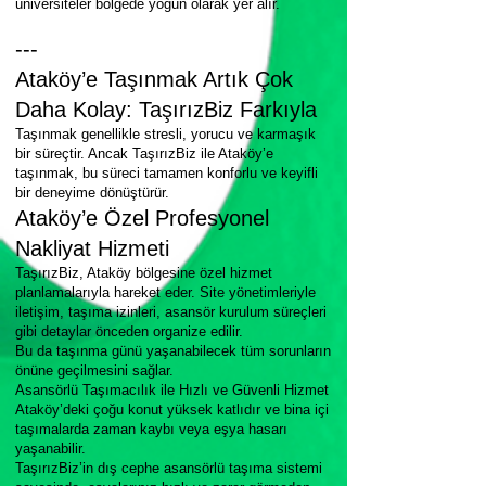
üniversiteler bölgede yoğun olarak yer alır.
---
Ataköy’e Taşınmak Artık Çok
Daha Kolay: TaşırızBiz Farkıyla
Taşınmak genellikle stresli, yorucu ve karmaşık
bir süreçtir. Ancak TaşırızBiz ile Ataköy’e
taşınmak, bu süreci tamamen konforlu ve keyifli
bir deneyime dönüştürür.
Ataköy’e Özel Profesyonel
Nakliyat Hizmeti
TaşırızBiz, Ataköy bölgesine özel hizmet
planlamalarıyla hareket eder. Site yönetimleriyle
iletişim, taşıma izinleri, asansör kurulum süreçleri
gibi detaylar önceden organize edilir.
Bu da taşınma günü yaşanabilecek tüm sorunların
önüne geçilmesini sağlar.
Asansörlü Taşımacılık ile Hızlı ve Güvenli Hizmet
Ataköy’deki çoğu konut yüksek katlıdır ve bina içi
taşımalarda zaman kaybı veya eşya hasarı
yaşanabilir.
TaşırızBiz’in dış cephe asansörlü taşıma sistemi