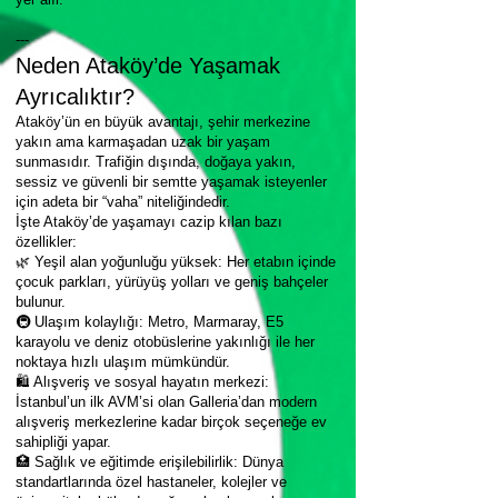
---
Neden Ataköy’de Yaşamak
Ayrıcalıktır?
Ataköy’ün en büyük avantajı, şehir merkezine
yakın ama karmaşadan uzak bir yaşam
sunmasıdır. Trafiğin dışında, doğaya yakın,
sessiz ve güvenli bir semtte yaşamak isteyenler
için adeta bir “vaha” niteliğindedir.
İşte Ataköy’de yaşamayı cazip kılan bazı
özellikler:
🌿 Yeşil alan yoğunluğu yüksek: Her etabın içinde
çocuk parkları, yürüyüş yolları ve geniş bahçeler
bulunur.
🚇 Ulaşım kolaylığı: Metro, Marmaray, E5
karayolu ve deniz otobüslerine yakınlığı ile her
noktaya hızlı ulaşım mümkündür.
🛍 Alışveriş ve sosyal hayatın merkezi:
İstanbul’un ilk AVM’si olan Galleria’dan modern
alışveriş merkezlerine kadar birçok seçeneğe ev
sahipliği yapar.
🏥 Sağlık ve eğitimde erişilebilirlik: Dünya
standartlarında özel hastaneler, kolejler ve