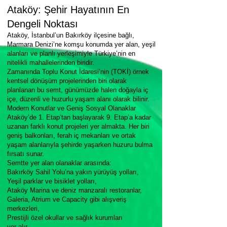
Ataköy: Şehir Hayatının En
Dengeli Noktası
Ataköy, İstanbul’un Bakırköy ilçesine bağlı,
Marmara Denizi’ne komşu konumda yer alan, yeşil
alanları ve planlı yerleşimiyle Türkiye’nin en
nitelikli mahallelerinden biridir.
Zamanında Toplu Konut İdaresi’nin (TOKİ) örnek
kentsel dönüşüm projelerinden biri olarak
planlanan bu semt, günümüzde halen doğayla iç
içe, düzenli ve huzurlu yaşam alanı olarak bilinir.
Modern Konutlar ve Geniş Sosyal Olanaklar
Ataköy’de 1. Etap’tan başlayarak 9. Etap’a kadar
uzanan farklı konut projeleri yer almakta. Her biri
geniş balkonları, ferah iç mekanları ve ortak
yaşam alanlarıyla şehirde yaşarken huzuru bulma
fırsatı sunar.
Semtte yer alan olanaklar arasında:
Bakırköy Sahil Yolu’na yakın yürüyüş yolları,
Yeşil parklar ve bisiklet yolları,
Ataköy Marina ve deniz manzaralı restoranlar,
Galeria, Atrium ve Capacity gibi alışveriş
merkezleri,
Prestijli özel okullar ve sağlık kurumları
yer alır.