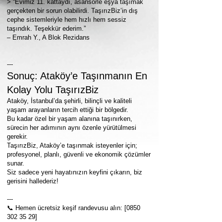
> “Evimiz 11. kattaydı, asansörle eşya taşımak
gerçekten bir sorun olabilirdi. TaşırızBiz’in dış
cephe sistemleriyle hem hızlı hem sessiz
taşındık. Teşekkür ederim.”
– Emrah Y., A Blok Rezidans
---
Sonuç: Ataköy’e Taşınmanın En
Kolay Yolu TaşırızBiz
Ataköy, İstanbul’da şehirli, bilinçli ve kaliteli
yaşam arayanların tercih ettiği bir bölgedir.
Bu kadar özel bir yaşam alanına taşınırken,
sürecin her adımının aynı özenle yürütülmesi
gerekir.
TaşırızBiz, Ataköy’e taşınmak isteyenler için;
profesyonel, planlı, güvenli ve ekonomik çözümler
sunar.
Siz sadece yeni hayatınızın keyfini çıkarın, biz
gerisini hallederiz!
---
📞 Hemen ücretsiz keşif randevusu alın: [0850
302 35 29
]