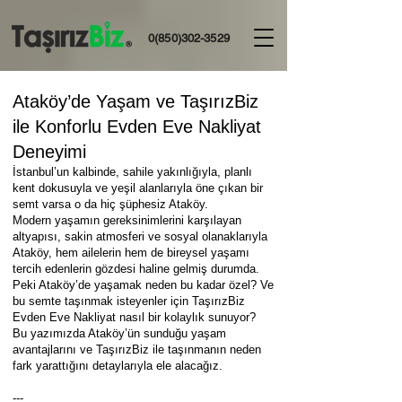
0(850)302-3529
Ataköy’de Yaşam ve TaşırızBiz
ile Konforlu Evden Eve Nakliyat
Deneyimi
İstanbul’un kalbinde, sahile yakınlığıyla, planlı
kent dokusuyla ve yeşil alanlarıyla öne çıkan bir
semt varsa o da hiç şüphesiz Ataköy.
Modern yaşamın gereksinimlerini karşılayan
altyapısı, sakin atmosferi ve sosyal olanaklarıyla
Ataköy, hem ailelerin hem de bireysel yaşamı
tercih edenlerin gözdesi haline gelmiş durumda.
Peki Ataköy’de yaşamak neden bu kadar özel? Ve
bu semte taşınmak isteyenler için TaşırızBiz
Evden Eve Nakliyat nasıl bir kolaylık sunuyor?
Bu yazımızda Ataköy’ün sunduğu yaşam
avantajlarını ve TaşırızBiz ile taşınmanın neden
fark yarattığını detaylarıyla ele alacağız.
---