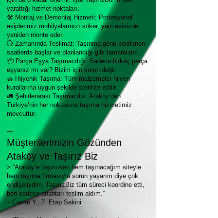
yarattığı hizmet noktaları:
🛠 Montaj ve Demontaj Hizmeti: Profesyonel
ekiplerimiz mobilyalarınızı söker, yeni evinizde
yeniden monte eder.
⏱ Zamanında Teslimat: Taşınma günü belirlenen
saatlerde başlar ve planlandığı gibi tamamlanır.
📦 Parça Eşya Taşımacılığı: Sadece birkaç parça
eşyanız mı var? Bizim için sorun değil.
🧽 Hijyenik Taşıma: Tüm malzemeler hijyen
kurallarına uygun şekilde sterilize edilir.
🚛 Şehirlerarası Taşımacılık: Ataköy’den
Türkiye’nin her noktasına taşıma hizmetimiz
mevcuttur.
---
Müşterilerimizin Gözünden
Ataköy ve Taşırız Biz
> “Ataköy’e taşınırken hem taşınacağım siteyle
hem taşıma firmasıyla sorun yaşarım diye çok
endişeliydim. TaşırızBiz tüm süreci koordine etti,
ben sadece anahtarı teslim aldım.”
– Canan Y., 7. Etap Sakini