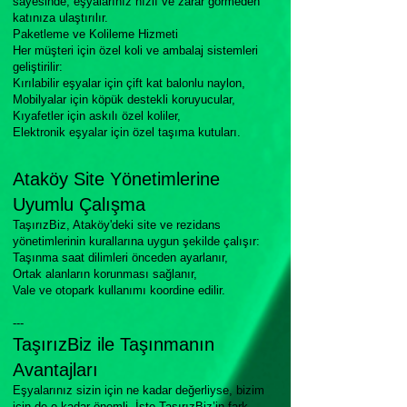
sayesinde, eşyalarınız hızlı ve zarar görmeden
katınıza ulaştırılır.
Paketleme ve Kolileme Hizmeti
Her müşteri için özel koli ve ambalaj sistemleri
geliştirilir:
Kırılabilir eşyalar için çift kat balonlu naylon,
Mobilyalar için köpük destekli koruyucular,
Kıyafetler için askılı özel koliler,
Elektronik eşyalar için özel taşıma kutuları.
Ataköy Site Yönetimlerine
Uyumlu Çalışma
TaşırızBiz, Ataköy'deki site ve rezidans
yönetimlerinin kurallarına uygun şekilde çalışır:
Taşınma saat dilimleri önceden ayarlanır,
Ortak alanların korunması sağlanır,
Vale ve otopark kullanımı koordine edilir.
---
TaşırızBiz ile Taşınmanın
Avantajları
Eşyalarınız sizin için ne kadar değerliyse, bizim
için de o kadar önemli. İşte TaşırızBiz’in fark