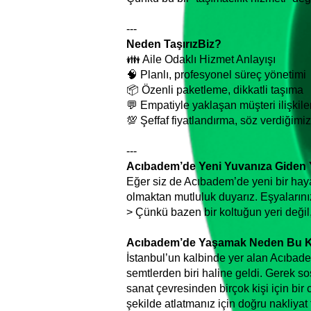
---
Neden TaşırızBiz?
👪 Aile Odaklı Hizmet Anlayışı
🧠 Planlı, profesyonel süreç yönetimi
📦 Özenli paketleme, dikkatli taşıma
💬 Empatiyle yaklaşan müşteri ilişkile
💯 Şeffaf fiyatlandırma, söz verdiğimi
---
Acıbadem’de Yeni Yuvanıza Giden Yo
Eğer siz de Acıbadem’de yeni bir hayat
olmaktan mutluluk duyarız. Eşyalarınız
> Çünkü bazen bir koltuğun yeri değil, 
Acıbadem’de Yaşamak Neden Bu Kada
İstanbul’un kalbinde yer alan Acıbad
semtlerden biri haline geldi. Gerek sos
sanat çevresinden birçok kişi için bi
şekilde atlatmanız için doğru nakliyat