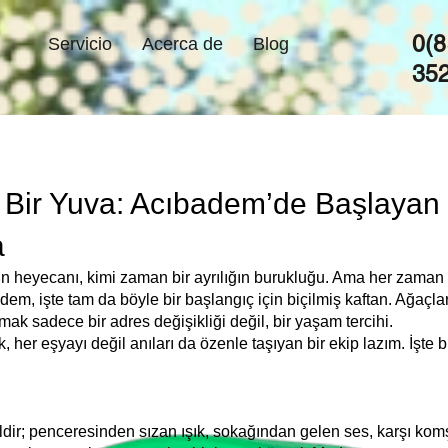
0(8
Servicio
Acerca de
Blog
35
i Bir Yuva: Acıbadem’de Başlayan 
a
n heyecanı, kimi zaman bir ayrılığın burukluğu. Ama her zaman i
, işte tam da böyle bir başlangıç için biçilmiş kaftan. Ağaçlarla
ak sadece bir adres değişikliği değil, bir yaşam tercihi.
 her eşyayı değil anıları da özenle taşıyan bir ekip lazım. İşte 
ldir; penceresinden sızan ışık, sokağından gelen ses, karşı kom