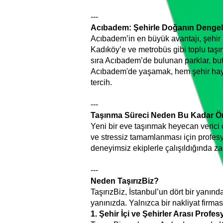
---
Acıbadem: Şehirle Doğanın Dengel
Acıbadem’in en büyük avantajı, şehi
Kadıköy’e ve metrobüs gibi toplu taşım
sıra Acıbadem’de bulunan parklar, buti
Acıbadem'de yaşamak, hem şehir hayat
tercih.
---
Taşınma Süreci Neden Bu Kadar Ö
Yeni bir eve taşınmak heyecan verici 
ve stressiz tamamlanması için profesyo
deneyimsiz ekiplerle çalışıldığında z
---
Neden TaşırızBiz?
TaşırızBiz, İstanbul’un dört bir yanınd
yanınızda. Yalnızca bir nakliyat firması
1. Şehir İçi ve Şehirler Arası Profe