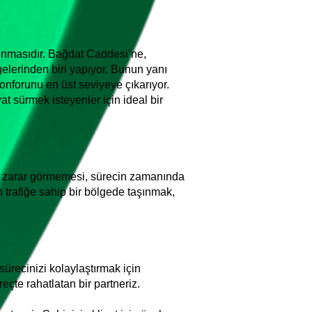
unmasıdır. Bağdat Caddesi’ne,
gelerinden biri yapıyor. Bunun yanı
konforunu en üst seviyeye çıkarıyor.
 sürmek isteyenler için ideal bir
rın zarar görmemesi, sürecin zamanında
 trafiğe sahip bir bölgede taşınmak,
sürecinizi kolaylaştırmak için
reçte rahatlatan bir partneriz.