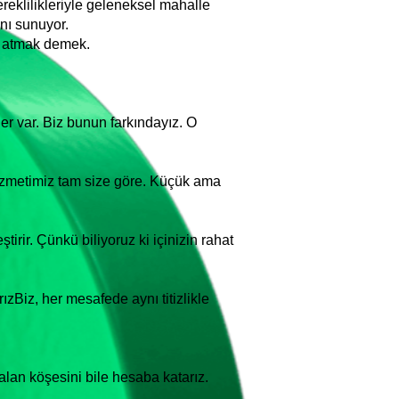
eklilikleriyle geleneksel mahalle
anı sunuyor.
nı atmak demek.
ler var. Biz bunun farkındayız. O
hizmetimiz tam size göre. Küçük ama
irir. Çünkü biliyoruz ki içinizin rahat
rızBiz, her mesafede aynı titizlikle
alan köşesini bile hesaba katarız.