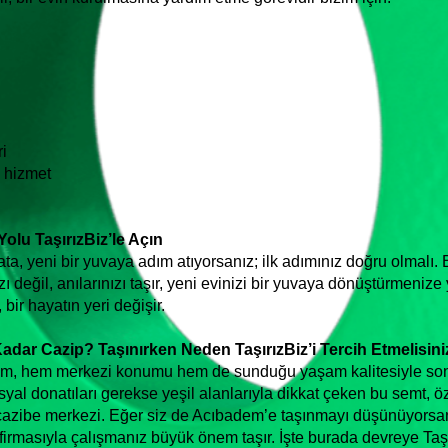
ri
z hizmet
lu TaşırızBiz’le Açın
a, yeni bir yuvaya adım atıyorsanız; ilk adımınız doğru olmalı. 
ı değil, anılarınızı taşır, yeni evinizi bir yuvaya dönüştürmenize
bir hayatın yeri değişir.
r Cazip? Taşınırken Neden TaşırızBiz’i Tercih Etmelisini
em, hem merkezi konumu hem de sunduğu yaşam kalitesiyle son y
yal donatıları gerekse yeşil alanlarıyla dikkat çeken bu semt, öz
r cazibe merkezi. Eğer siz de Acıbadem’e taşınmayı düşünüyorsan
 firmasıyla çalışmanız büyük önem taşır. İşte burada devreye Taşır