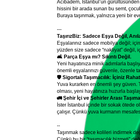
Acıbadem, İstanbul’un gürültüsünden 
hissini bir arada sunan bu semt, çocuk
Buraya taşınmak, yalnızca yeni bir ev
---
TaşırızBiz: Sadece Eşya Değil, Anıl
Eşyalarınız sadece mobilya değil; için
yüzden size sadece “nakliyat” değil, i
🛋 Parça Eşya mı? Sıkıntı Değil.
Yeni hayatınıza minik adımlarla başl
önemli eşyalarınızı güvenle, özenle ta
🛡 Sigortalı Taşımacılık: İçiniz Raha
Yuva kurarken en önemli şey güven. Taş
olması, yeni hayatınıza huzurla başlay
🚛 Şehir İçi ve Şehirler Arası Taşıma
İster İstanbul içinde bir sokak ötede ol
çalışır. Çünkü yuva kurmanın mesafesi
--
Taşınmak sadece kolileri indirmek değ
Çünkü bu bir “taşımacılık hizmeti” değ