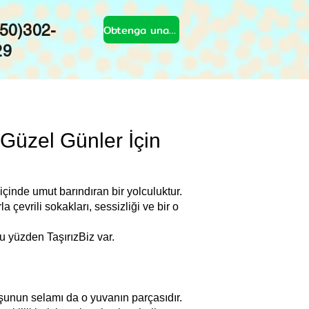
50)302-
Obtenga una cotización
29
Güzel Günler İçin
çinde umut barındıran bir yolculuktur.
 çevrili sokakları, sessizliği ve bir o
bu yüzden TaşırızBiz var.
şunun selamı da o yuvanın parçasıdır.