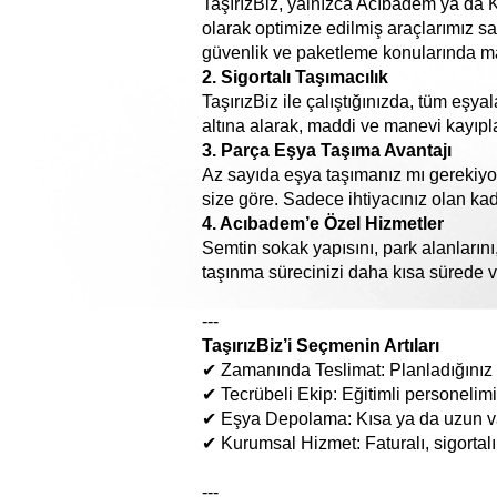
TaşırızBiz, yalnızca Acıbadem ya da Ka
olarak optimize edilmiş araçlarımız s
güvenlik ve paketleme konularında m
2. Sigortalı Taşımacılık
TaşırızBiz ile çalıştığınızda, tüm eşy
altına alarak, maddi ve manevi kayıpl
3. Parça Eşya Taşıma Avantajı
Az sayıda eşya taşımanız mı gerekiyo
size göre. Sadece ihtiyacınız olan kad
4. Acıbadem’e Özel Hizmetler
Semtin sokak yapısını, park alanlarını
taşınma sürecinizi daha kısa sürede 
---
TaşırızBiz’i Seçmenin Artıları
✔ Zamanında Teslimat: Planladığınız s
✔ Tecrübeli Ekip: Eğitimli personelimi
✔ Eşya Depolama: Kısa ya da uzun va
✔ Kurumsal Hizmet: Faturalı, sigortalı
---