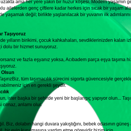
uzakta ama her yere yakın bir huzur köşesi. Modern yaşamın ger
lu ailelerden genç çiftlere kadar herkes için sıcak bir yaşam al
de yaşamak değil; birlikte yaşlanılacak bir yuvanın ilk adımları
ar Taşıyoruz
de yılların birikimi, çocuk kahkahaları, sevdiklerinizden kalan iz
çi dolu bir hizmet sunuyoruz.
ıyorsanız ve fazla eşyanız yoksa, Acıbadem parça eşya taşıma 
şıyoruz.
t Olsun
ırızBiz, tüm taşımacılık sürecini sigorta güvencesiyle gerçekleşt
abilmeniz için en gerekli şeydir.
cılık
un, ister başka bir şehirde yeni bir başlangıç yapıyor olun... Taşı
 olmaz, anlamı olur.
il. Biz, dolabın hangi duvara yakıştığını, bebek odasının güneş 
il, bir evin kurulmasına yardım etme görevidir bizim için.