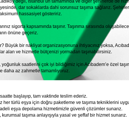
dıköy değil, İstanbul’un tamamında ve diğer şehirlerde de hizmet 
ayesinde, dar sokaklarda dahi sorunsuz taşıma sağlarız. Şehirler
aksimum hassasiyet gösteririz.
alarınız sigorta kapsamında taşınır. Taşınma sırasında oluşabilece
arın önüne geçeriz.
r? Büyük bir nakliyat organizasyonuna ihtiyacınız yoksa, Acıb
ar alan ve hizmetle bütçenizi yormadan taşınabilirsiniz.
, yoğunluk saatlerini çok iyi bildiğimiz için Acıbadem’e özel ta
ve daha az zahmetle tamamlıyoruz.
aatte başlayıp, tam vaktinde teslim ederiz.
z her türlü eşya için doğru paketleme ve taşıma tekniklerini uygu
deli eşya depolama hizmetimizle güvenli çözümler sunarız.
, kurumsal taşıma anlayışıyla yasal ve şeffaf bir hizmet sunarız.