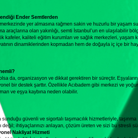
endiği Ender Semtlerden
r merkezinde yer almasına rağmen sakin ve huzurlu bir yaşam s
a araçlarına olan yakınlığı, semti İstanbul’un en ulaşılabilir böl
k kafeler, kaliteli eğitim kurumları ve sağlık merkezleri, yaşam 
ının dinamiklerinden kopmadan hem de doğayla iç içe bir hayat
nemli?
olsa da, organizasyon ve dikkat gerektiren bir süreçtir. Eşyala
nel bir destek şarttır. Özellikle Acıbadem gibi merkezi ve yoğun
aman ve eşya kaybına neden olabilir.
a sunduğu güvenli ve sigortalı taşımacılık hizmetleriyle, taşınma 
 değil; ihtiyaçlarınızı anlayan, çözüm üreten ve sizi bu stresli sü
syonel Nakliyat Hizmeti