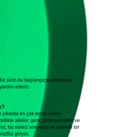
Biz sizin bu başlangıçta yanınızda
 yardım ederiz.
z?
ıllarda en çok tercih edilen
ellikle aileler, genç profesyoneller ve
ız, bu süreci sorunsuz ve güvenli bir
ızBiz giriyor.