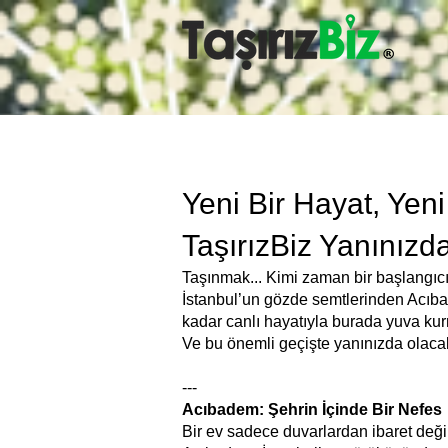
Yeni Bir Hayat, Yen
TaşırızBiz Yanınızd
Taşınmak... Kimi zaman bir başlangıcı
İstanbul’un gözde semtlerinden Acıbadem
kadar canlı hayatıyla burada yuva kurm
Ve bu önemli geçişte yanınızda olacak,
---
Acıbadem: Şehrin İçinde Bir Nefes
Bir ev sadece duvarlardan ibaret deği