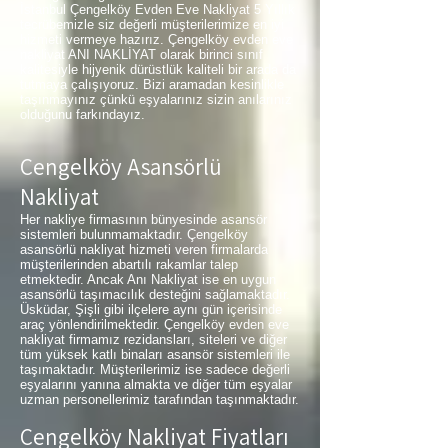
İstanbul Çengelköy Evden Eve Nakliyat 5 Yıllık
tecrübemizle siz değerli müşterilerimize en iyi
hizmeti vermeye hazırız. Çengelköy evden eve
nakliyat ANI NAKLİYAT olarak birinci sınıf
kalitesiyle hijyenik dürüstlük kaliteli bir arada da
tutmaya çalışıyoruz. Bizi aramadan kesinlikle
taşınmayınız çünkü eşyalarınız sizin anılarınız
olduğunu farkındayız.
Çengelköy Asansörlü
Nakliyat
Her nakliye firmasının bünyesinde asansör
sistemleri bulunmamaktadır. Çengelköy
asansörlü nakliyat hizmeti veren firmalarda
müşterilerinden abartılı rakamlar talep
etmektedir. Ancak Anı Nakliyat ise en uygun
asansörlü taşımacılık desteğini sağlamaktadır.
Üsküdar, Şişli gibi ilçelere aynı gün içerisinde
araç yönlendirilmektedir. Çengelköy evden eve
nakliyat firmamız rezidansları, siteleri ve diğer
tüm yüksek katlı binaları asansör sistemleri ile
taşımaktadır. Müşterilerimiz ise sadece değerli
eşyalarını yanına almakta ve diğer tüm eşyalar
uzman personellerimiz tarafından taşınmaktadır.
Çengelköy Nakliyat Fiyatları