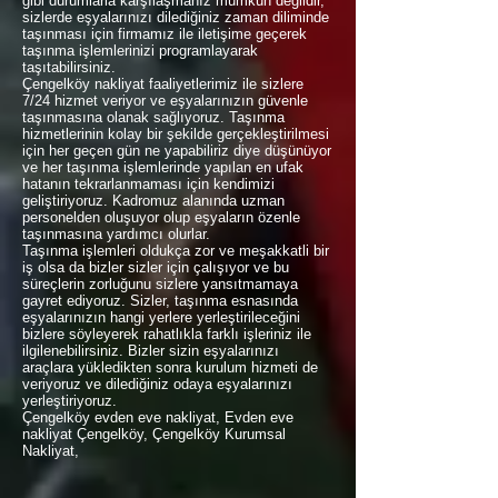
gibi durumlarla karşılaşmanız mümkün değildir,
sizlerde eşyalarınızı dilediğiniz zaman diliminde
taşınması için firmamız ile iletişime geçerek
taşınma işlemlerinizi programlayarak
taşıtabilirsiniz.
Çengelköy nakliyat faaliyetlerimiz ile sizlere
7/24 hizmet veriyor ve eşyalarınızın güvenle
taşınmasına olanak sağlıyoruz. Taşınma
hizmetlerinin kolay bir şekilde gerçekleştirilmesi
için her geçen gün ne yapabiliriz diye düşünüyor
ve her taşınma işlemlerinde yapılan en ufak
hatanın tekrarlanmaması için kendimizi
geliştiriyoruz. Kadromuz alanında uzman
personelden oluşuyor olup eşyaların özenle
taşınmasına yardımcı olurlar.
Taşınma işlemleri oldukça zor ve meşakkatli bir
iş olsa da bizler sizler için çalışıyor ve bu
süreçlerin zorluğunu sizlere yansıtmamaya
gayret ediyoruz. Sizler, taşınma esnasında
eşyalarınızın hangi yerlere yerleştirileceğini
bizlere söyleyerek rahatlıkla farklı işleriniz ile
ilgilenebilirsiniz. Bizler sizin eşyalarınızı
araçlara yükledikten sonra kurulum hizmeti de
veriyoruz ve dilediğiniz odaya eşyalarınızı
yerleştiriyoruz.
Çengelköy evden eve nakliyat, Evden eve
nakliyat Çengelköy, Çengelköy Kurumsal
Nakliyat,