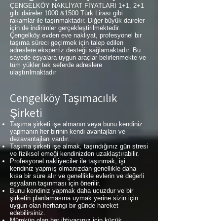
ÇENGELKÖY NAKLİYAT FİYATLARI 1+1, 2+1
gibi daireler 1000 &1500 Türk Lirası gibi
rakamlar ile taşınmaktadır. Diğer büyük daireler
için de indirimler gerçekleştirilmektedir.
Çengelköy evden eve nakliyat, profesyonel bir
taşıma süreci geçirmek için talep edilen
adreslere ekspertiz desteği sağlamaktadır. Bu
sayede eşyalara uygun araçlar belirlenmekte ve
tüm yükler tek seferde adreslere
ulaştırılmaktadır
Çengelköy Taşımacılık
Şirketi
Taşıma şirketi işe almanın veya bunu kendiniz
yapmanın her birinin kendi avantajları ve
dezavantajları vardır.
Taşıma şirketi işe almak, taşındığınız gün stresi
ve fiziksel emeği kendinizden uzaklaştırabilir.
Profesyonel nakliyeciler ile taşınmak, işi
kendiniz yapmış olmanızdan genellikle daha
kısa bir süre alır ve genellikle evlerin ve değerli
eşyaların taşınması için önerilir.
Bunu kendiniz yapmak daha ucuzdur ve bir
şirketin planlamasına uymak yerine sizin için
uygun olan herhangi bir günde hareket
edebilirsiniz.
Mümkün olan her ihtiyacınız için küçük