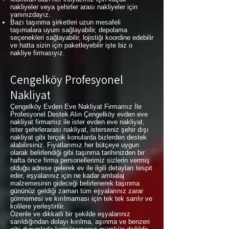
nakliyeler veya şehirler arası nakliyeler için
yanınızdayız.
Bazı taşınma şirketleri uzun mesafeli
taşımalara uyum sağlayabilir, depolama
seçenekleri sağlayabilir, lojistiği koordine edebilir
ve hatta sizin için paketleyebilir işte biz o
nakliye firmasıyız.
Çengelköy Profesyonel
Nakliyat
Çengelköy Evden Eve Nakliyat Firmamız İle
Profesyonel Destek Alın Çengelköy evden eve
nakliyat firmamız ile ister evden eve nakliyat,
ister şehirlerarası nakliyat, isterseniz şehir dışı
nakliyat gibi birçok konularda bizlerden destek
alabilirsiniz. Fiyatlarımız her bütçeye uygun
olarak belirlendiği gibi taşınma tarihinizden bir
hafta önce firma personellerimiz sizlerin vermiş
olduğu adrese gelerek ev ile ilgili detayları tespit
eder, eşyalarınız için ne kadar ambalaj
malzemesinin gideceği belirlenerek taşınma
gününüz geldiği zaman tüm eşyalarınız zarar
görmemesi ve kırılmaması için tek tek sarılır ve
kolilere yerleştirilir.
Özenle ve dikkatli bir şekilde eşyalarınız
sarıldığından dolayı kırılma, aşınma ve benzeri