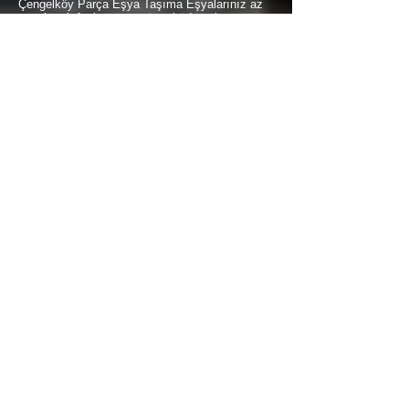
Çengelköy Parça Eşya Taşıma Eşyalarınız az
ancak çok fazla taşıma ücreti ödemek
istemiyorsanız aradığınız adres firmamız.
Sizlerin ne kadar az eşyanız varsa taşınma
maliyetinizde bir o kadar düşer. Haftalık
programımıza sizlerin eşyalarını da ekleyerek
en az 1 hafta içerisinde eşyalarınızı parça
olarak dilediğiniz noktaya
ulaştırıyoruz.
Çengelköy
buzdolabı taşıma,
Çengelköy
koltuk taşıma,
Çengelköy
çamaşır
makinası taşıma,
Çengelköy
tablo taşıma,
Çengelköy
Piyano Taşıma,
Çengelköy
Dolap
Taşıma,
Çengelköy
bulaşık makinesi taşıma,
Çengelköy
parça taşıma, eşya taşıma
Çengelköy
hizmetlerimiz devam etmektedir.
Çengelköy Sigortalı Nakliyat
Çengelköy Sigortalı Nakliyat Taşıma ve nakliye
firması olarak eşyalarınızda meydana
gelebilecek en ufak problemde tercih ederseniz
küçük bir fiyat farkı ile sizlere sigortalı hizmet
vererek zararınızı karşılıyoruz. Sizler hiç
düşünmeden bizleri arayarak profesyonel
sigortalı taşıma hizmeti alabilirsiniz.
Çengelköy şehir içi evden eve nakliyat fiyatları
nelerdir ?
Şehiriçi nakliyat fiyatları eşyanızın miktarına kat
durumları ve gidilecek mesafe hesaplanarak