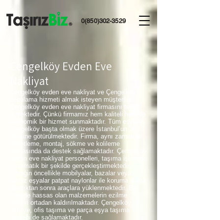
0(850)302-3529
Çengelköy Evden Eve
Nakliyat
Çengelköy evden eve nakliyat ve Çengelköy
depolama hizmeti almak isteyen müşteriler
Çengelköy evden eve nakliyat firmasını tercih
etmektedir. Çünkü firmamız hem kaliteli hem de
ekonomik bir hizmet sunmaktadır. Tüm eşyalar
Çengelköy başta olmak üzere İstanbul’un 39
ilçesine götürülmektedir. Firma, aynı zamanda
paketleme, montaj, sökme ve kolileme
noktasında da destek sağlamaktadır. Çengelköy
evden eve nakliyat personelleri, taşıma işlemleri
sistematik bir şekilde gerçekleştirmektedir.
Örneğin öncellikle mobilyalar, bazalar veya
beyaz eşyalar patpat naylonlar ile koruma altına
alındıktan sonra araçlara yüklenmektedir. Bu
sayede hassas olan malzemelerin ezilme
riskleri ortadan kaldırılmaktadır. Çengelköy
nakliye, ofis taşıma ve parça eşya taşıma
desteği de sağlamaktadır.