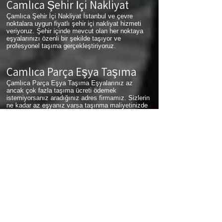
Çamlıca
Şehir İçi Nakliyat
Çamlıca Şehir İçi Nakliyat İstanbul ve çevre
noktalara uygun fiyatlı şehir içi nakliyat hizmeti
veriyoruz. Şehir içinde mevcut olan her noktaya
eşyalarınızı özenli bir şekilde taşıyor ve
profesyonel taşıma gerçekleştiriyoruz.
Çamlıca
Parça Eşya Taşıma
Çamlıca Parça Eşya Taşıma Eşyalarınız az
ancak çok fazla taşıma ücreti ödemek
istemiyorsanız aradığınız adres firmamız. Sizlerin
ne kadar az eşyanız varsa taşınma maliyetinizde
bir o kadar düşer. Haftalık programımıza sizlerin
eşyalarını da ekleyerek en az 1 hafta içerisinde
eşyalarınızı parça olarak dilediğiniz noktaya
ulaştırıyoruz. Çamlıca
buzdolabı taşıma,
Çamlıca
koltuk taşıma,
Çamlıca
çamaşır makinası taşıma,
Çamlıca
tablo taşıma,
Çamlıca
Piyano Taşıma,
Çamlıca
Dolap Taşıma,
Çamlıca
bulaşık makinesi
taşıma,
Çamlıca
parça taşıma, eşya taşıma
Çamlıca
hizmetlerimiz devam etmektedir.
Çamlıca
Sigortalı Nakliyat
Çamlıca Sigortalı Nakliyat Taşıma ve nakliye
firması olarak eşyalarınızda meydana gelebilecek