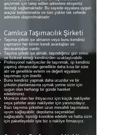
geçirmek için talep edilen adreslere ekspertiz
desteği sağlamaktadır. Bu sayede eşyalara uygun
araçlar belirlenmekte ve tüm yükler tek seferde
adreslere ulaştırılmaktadır
Çamlıca
Taşımacılık Şirketi
Taşıma şirketi işe almanın veya bunu kendiniz
yapmanın her birinin kendi avantajları ve
dezavantajları vardır.
Taşıma şirketi işe almak, taşındığınız gün stresi
ve fiziksel emeği kendinizden uzaklaştırabilir.
Profesyonel nakliyeciler ile taşınmak, işi kendiniz
yapmış olmanızdan genellikle daha kısa bir süre
alır ve genellikle evlerin ve değerli eşyaların
taşınması için önerilir.
Bunu kendiniz yapmak daha ucuzdur ve bir
şirketin planlamasına uymak yerine sizin için
uygun olan herhangi bir günde hareket
edebilirsiniz.
Mümkün olan her ihtiyacınız için küçük nakliyeler
veya şehirler arası nakliyeler için yanınızdayız.
Bazı taşınma şirketleri uzun mesafeli taşımalara
uyum sağlayabilir, depolama seçenekleri
sağlayabilir, lojistiği koordine edebilir ve hatta sizin
için paketleyebilir işte biz o nakliye firmasıyız.