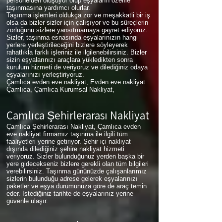
personelden oluşuyor olup eşyaların özenle
taşınmasına yardımcı olurlar.
Taşınma işlemleri oldukça zor ve meşakkatli bir iş
olsa da bizler sizler için çalışıyor ve bu süreçlerin
zorluğunu sizlere yansıtmamaya gayret ediyoruz.
Sizler, taşınma esnasında eşyalarınızın hangi
yerlere yerleştirileceğini bizlere söyleyerek
rahatlıkla farklı işleriniz ile ilgilenebilirsiniz. Bizler
sizin eşyalarınızı araçlara yükledikten sonra
kurulum hizmeti de veriyoruz ve dilediğiniz odaya
eşyalarınızı yerleştiriyoruz.
Çamlıca evden eve nakliyat, Evden eve nakliyat
Çamlıca, Çamlıca Kurumsal Nakliyat,
Çamlıca
Şehirlerarası Nakliyat
Çamlıca Şehirlerarası Nakliyat, Çamlıca evden
eve nakliyat firmamız taşınma ile ilgili tüm
faaliyetleri yerine getiriyor. Şehir içi nakliyat
dışında dilediğiniz şehire nakliyat hizmeti
veriyoruz. Sizler bulunduğunuz yerden başka bir
yere gidecekseniz bizlere gerekli olan tüm bilgileri
verebilirsiniz. Taşınma gününüzde çalışanlarımız
sizlerin bulunduğu adrese gelerek eşyalarınızı
paketler ve eşya durumunuza göre de araç temin
eder. İstediğiniz tarihte de eşyalarınız yerine
güvenle ulaşır.