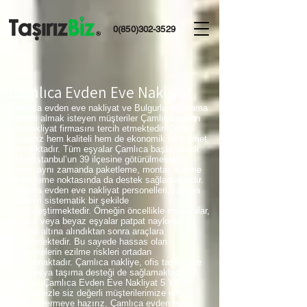
0(850)302-3529
Çamlıca Evden Eve Nakliyat
Çamlıca evden eve nakliyat ve Bulgurlu depolama
hizmeti almak isteyen müşteriler Çamlıca evden
eve nakliyat firmasını tercih etmektedir. Çünkü
firmamız hem kaliteli hem de ekonomik bir hizmet
sunmaktadır. Tüm eşyalar Çamlıca başta olmak
üzere İstanbul’un 39 ilçesine götürülmektedir.
Firma, aynı zamanda paketleme, montaj, sökme
ve kolileme noktasında da destek sağlamaktadır.
Çamlıca evden eve nakliyat personelleri, taşıma
işlemleri sistematik bir şekilde
gerçekleştirmektedir. Örneğin öncellikle mobilyalar,
bazalar veya beyaz eşyalar patpat naylonlar ile
koruma altına alındıktan sonra araçlara
yüklenmektedir. Bu sayede hassas olan
malzemelerin ezilme riskleri ortadan
kaldırılmaktadır. Çamlıca nakliye, ofis taşıma ve
parça eşya taşıma desteği de sağlamaktadır.
İstanbul Çamlıca Evden Eve Nakliyat 5 Yıllık
tecrübemizle siz değerli müşterilerimize en iyi
hizmeti vermeye hazırız. Çamlıca evden eve