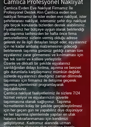
Çamlıca
Profesyonel Nakliyat
Çamlıca Evden Eve Nakliyat Firmamız İle
Profesyonel Destek Alın Çamlıca evden eve
nakliyat firmamız ile ister evden eve nakliyat, ister
şehirlerarası nakliyat, isterseniz şehir dışı nakliyat
gibi birçok konularda bizlerden destek alabilirsiniz.
Fiyatlarımız her bütçeye uygun olarak belirlendiği
gibi taşınma tarihinizden bir hafta önce firma
personellerimiz sizlerin vermiş olduğu adrese
gelerek ev ile ilgili detayları tespit eder, eşyalarınız
için ne kadar ambalaj malzemesinin gideceği
belirlenerek taşınma gününüz geldiği zaman tüm
eşyalarınız zarar görmemesi ve kırılmaması için
tek tek sarılır ve kolilere yerleştirilir.
Özenle ve dikkatli bir şekilde eşyalarınız
sarıldığından dolayı kırılma, aşınma ve benzeri
gibi durumlarla karşılaşmanız mümkün değildir,
sizlerde eşyalarınızı dilediğiniz zaman diliminde
taşınması için firmamız ile iletişime geçerek
taşınma işlemlerinizi programlayarak
taşıtabilirsiniz.
Çamlıca nakliyat faaliyetlerimiz ile sizlere 7/24
hizmet veriyor ve eşyalarınızın güvenle
taşınmasına olanak sağlıyoruz. Taşınma
hizmetlerinin kolay bir şekilde gerçekleştirilmesi
için her geçen gün ne yapabiliriz diye düşünüyor
ve her taşınma işlemlerinde yapılan en ufak
hatanın tekrarlanmaması için kendimizi
geliştiriyoruz. Kadromuz alanında uzman