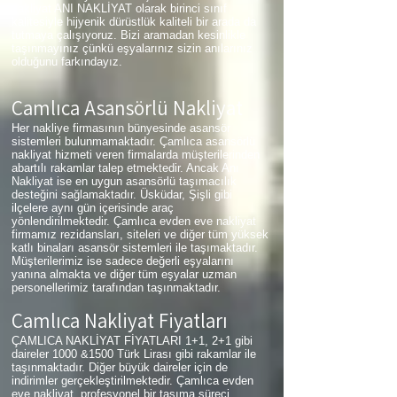
nakliyat ANI NAKLİYAT olarak birinci sınıf
kalitesiyle hijyenik dürüstlük kaliteli bir arada da
tutmaya çalışıyoruz. Bizi aramadan kesinlikle
taşınmayınız çünkü eşyalarınız sizin anılarınız
olduğunu farkındayız.
Çamlıca
Asansörlü Nakliyat
Her nakliye firmasının bünyesinde asansör
sistemleri bulunmamaktadır. Çamlıca asansörlü
nakliyat hizmeti veren firmalarda müşterilerinden
abartılı rakamlar talep etmektedir. Ancak Anı
Nakliyat ise en uygun asansörlü taşımacılık
desteğini sağlamaktadır. Üsküdar, Şişli gibi
ilçelere aynı gün içerisinde araç
yönlendirilmektedir. Çamlıca evden eve nakliyat
firmamız rezidansları, siteleri ve diğer tüm yüksek
katlı binaları asansör sistemleri ile taşımaktadır.
Müşterilerimiz ise sadece değerli eşyalarını
yanına almakta ve diğer tüm eşyalar uzman
personellerimiz tarafından taşınmaktadır.
Çamlıca
Nakliyat Fiyatları
ÇAMLICA NAKLİYAT FİYATLARI 1+1, 2+1 gibi
daireler 1000 &1500 Türk Lirası gibi rakamlar ile
taşınmaktadır. Diğer büyük daireler için de
indirimler gerçekleştirilmektedir. Çamlıca evden
eve nakliyat, profesyonel bir taşıma süreci