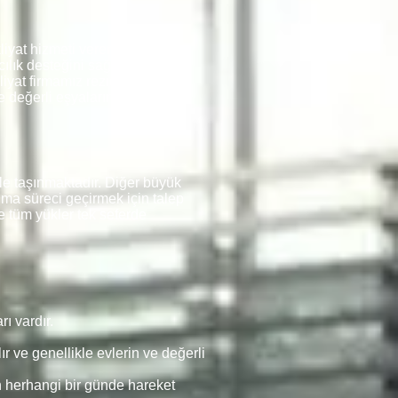
yat hizmeti veren firmalarda
ılık desteğini sağlamaktadır.
iyat firmamız rezidansları,
ce değerli eşyalarını yanına
e taşınmaktadır. Diğer büyük
şıma süreci geçirmek için talep
e tüm yükler tek seferde
ı vardır.
r ve genellikle evlerin ve değerli
n herhangi bir günde hareket