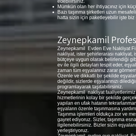
edebilirsiniz.
Mümkün olan her ihtiyacınız için küçü
Bazı taşınma şirketleri uzun mesafeli
hatta sizin için paketleyebilir işte biz
Zeynepkamil Profes
Zeynepkamil Evden Eve Nakliyat Firm
nakliyat, ister şehirlerarası nakliyat,
bütçeye uygun olarak belirlendiği gib
ev ile ilgili detayları tespit eder, 
zaman tüm eşyalarınız zarar görmemesi 
Özenle ve dikkatli bir şekilde eşyal
değildir, sizlerde eşyalarınızı diledi
programlayarak taşıtabilirsiniz.
Zeynepkamil nakliyat faaliyetlerimiz
hizmetlerinin kolay bir şekilde gerçe
yapılan en ufak hatanın tekrarlanma
eşyaların özenle taşınmasına yardımc
Taşınma işlemleri oldukça zor ve meşa
gayret ediyoruz. Sizler, taşınma esnas
ilgilenebilirsiniz. Bizler sizin eşyal
yerleştiriyoruz.
Zeynepkamil evden eve nakliyat, Ev