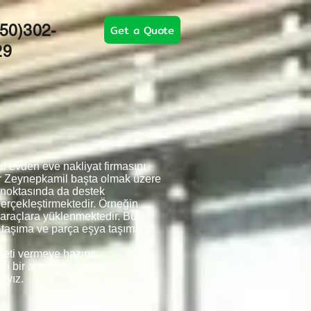
50)302-
Get a Quote
29
 evden eve nakliyat firmasını
ar Zeynepkamil başta olmak üzere
 noktasında da destek
gerçekleştirmektedir. Örneğin
a araçlara yüklenmektedir. Bu
s taşıma ve parça eşya taşıma
meti vermeye hazırız.
eli bir arada da tutmaya
ayız.