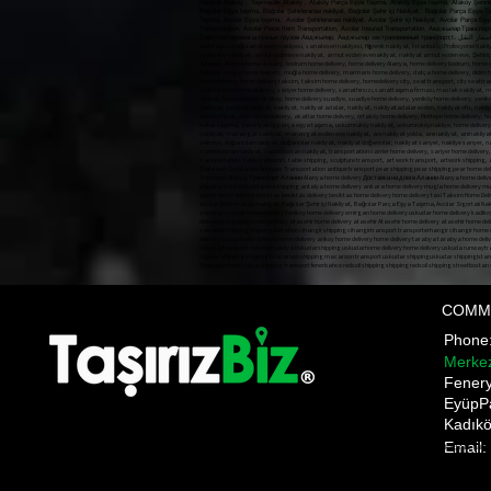
Nakliyat Ataköy , Taşımacılık Ataköy , Ataköy Parça Eşya Taşıma, Ataköy Eşya taşıma, Ataköy Şehirlerar
Bağcılar Eşya taşıma, Bağcılar Şehirlerarası nakliyat, Bağcılar Şehir içi Nakliyat, Bağcılar Parça Eşya T
Taşıma, Avcılar Eşya taşıma, Avcılar Şehirlerarası nakliyat, Avcılar Şehir içi Nakliyat, Avcılar Parça E
Transportation, Avcılar Piece Item Transportation, Avcılar Insured Transportation, Авджыл
COMM
Phon
Merke
​Fener
EyüpP
Kadıkö
Email:
Pnakliyat fulya nakliyat şişli evden eve nakliyat ANI TAŞIMACILIK ani anı home anı kargo anı nakliyat a
gültepe makliye mecidiyeköy nakliyat mediciyeköy nakliye moving state nakliyat üsküdar nakliye firmala
moment shipping bomonti transportation bulent transportation october transportation Gültepe Makli
Prices,üsküdar evden eve nakliyat,üsküdar nakliyat firması, üsküdar ev taşıma,üsküdar asansörlü nakliyat
Pnakliyat fulya nakliyat şişli evden eve nakliyat ANI TAŞIMACILIK ani anı home anı kargo anı nakliyat anı s