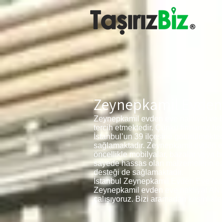
Zeynepkamil Evden 
Zeynepkamil evden eve nakliyat ve B
tercih etmektedir. Çünkü firmamız h
İstanbul’un 39 ilçesine götürülmekt
sağlamaktadır. Zeynepkamil evden eve
öncellikle mobilyalar, bazalar veya 
sayede hassas olan malzemelerin ezil
desteği de sağlamaktadır.
İstanbul Zeynepkamil Evden Eve Nakli
Zeynepkamil evden eve nakliyat ANI NA
çalışıyoruz. Bizi aramadan kesinlikle