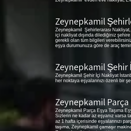
Zeynepkamil Şehirle
Zeynepkamil Şehirlerarası Nakliyat, Z
içi nakliyat dışında dilediğiniz şehi
gerekli olan tüm bilgileri verebilirs
eşya durumunuza göre de araç temin ed
Zeynepkamil Şehir İ
Zeynepkamil Şehir İçi Nakliyat İstanb
her noktaya eşyalarınızı özenli bir ş
Zeynepkamil Parça
Zeynepkamil Parça Eşya Taşıma Eşyal
Sizlerin ne kadar az eşyanız varsa ta
az 1 hafta içerisinde eşyalarınızı pa
taşıma,
çamaşır makina
Zeynepkamil