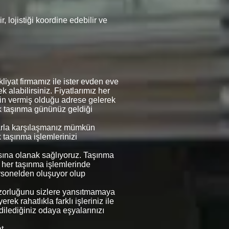
 lojistiği koordine edebilir ve
yat firmamız ile ister evden eve
k alabilirsiniz. Fiyatlarımız her
erin vermiş olduğu adrese gelerek
rek taşınma gününüz geldiği
mlarla karşılaşmanız mümkün
k taşınma işlemlerinizi
asına olanak sağlıyoruz. Taşınma
e her taşınma işlemlerinde
rsonelden oluşuyor olup
in zorluğunu sizlere yansıtmamaya
ek rahatlıkla farklı işleriniz ile
 dilediğiniz odaya eşyalarınızı
t,