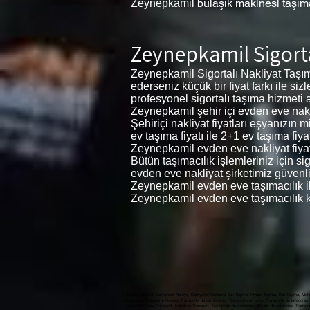
bulaşık makinesi taşı
Zeynepkamil
Zeynepkamil Sigorta
Zeynepkamil Sigortalı Nakliyat Taşı
ederseniz küçük bir fiyat farkı ile si
profesyonel sigortalı taşıma hizmeti al
Zeynepkamil şehir içi evden eve nakliy
Şehiriçi nakliyat fiyatları eşyanızın
ev taşıma fiyatı ile 2+1 ev taşıma fiyat
Zeynepkamil evden eve nakliyat fiyatl
Bütün taşımacılık işlemleriniz için s
evden eve nakliyat şirketimiz güvenli
Zeynepkamil evden eve taşımacılık i
Zeynepkamil evden eve taşımacılık k
Ataköy Nakliyat, Kamyonet Nakliye, Kamyonet Kiralama, Yük Taşıma, Piyano Taşıma, Koli Taşıma, Makin
máquinas, Transporte Dowery, Transporte de camionetas, Transporte en cinta, Transporte de lavadoras, 
Transport, Case Transport, Furniture Transport, Transporte de camiones, Alquiler de camiones, Transporte de carga, النقل بالشاحنات ، تأجير الشاحنات ، نقل البضائع ، نقل البيانو ، نقل الطرود ، نقل الآلة ، نقل المهور ، النقل لاقط ، نقل المطحنة ، نقل الغسالة ، نقل غسالة الصحون ، نقل الحالة ، نقل الأثاث, Ataköy Evden Eve nakli