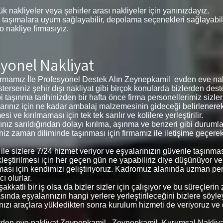
k nakliyeler veya şehirler arası nakliyeler için yanınızdayız.
 taşımalara uyum sağlayabilir, depolama seçenekleri sağlayabilir,
 o nakliye firmasıyız.
yonel Nakliyat
amız İle Profesyonel Destek Alın Zeynepkamil evden eve nakli
 isterseniz şehir dışı nakliyat gibi birçok konularda bizlerden deste
i taşınma tarihinizden bir hafta önce firma personellerimiz sizl
eşyalarınız için ne kadar ambalaj malzemesinin gideceği belirlene
ve kırılmaması için tek tek sarılır ve kolilere yerleştirilir.
arınız sarıldığından dolayı kırılma, aşınma ve benzeri gibi duru
ğiniz zaman diliminde taşınması için firmamız ile iletişime geçere
 ile sizlere 7/24 hizmet veriyor ve eşyalarınızın güvenle taşınm
kleştirilmesi için her geçen gün ne yapabiliriz diye düşünüyor v
ması için kendimizi geliştiriyoruz. Kadromuz alanında uzman pe
ı olurlar.
kkatli bir iş olsa da bizler sizler için çalışıyor ve bu süreçler
ında eşyalarınızın hangi yerlere yerleştirileceğini bizlere söyleyer
arınızı araçlara yükledikten sonra kurulum hizmeti de veriyoruz ve
den eve nakliyat Zeynepkamil , Zeynepkamil Kurumsal Nakliya