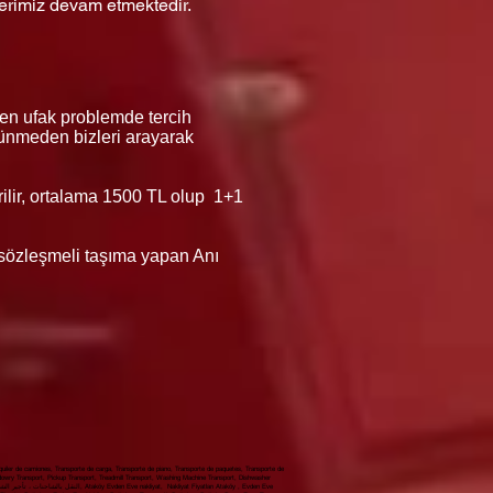
erimiz devam etmektedir.
 en ufak problemde tercih
düşünmeden bizleri arayarak
erilir, ortalama 1500 TL olup 1+1
ı sözleşmeli taşıma yapan Anı
iler de camiones, Transporte de carga, Transporte de piano, Transporte de paquetes, Transporte de
 dowry Transport, Pickup Transport, Treadmill Transport, Washing Machine Transport, Dishwasher