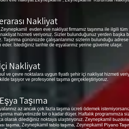
rarası Nakliyat
eynepkamil evden eve nakliyat firmamız taşınma ile ilgili tüm faa
re nakliyat hizmeti veriyoruz. Sizler bulunduğunuz yerden başka b
iniz. Taşınma gününüzde çalışanlarımız sizlerin bulunduğu adrese
er. İstediğiniz tarihte de eşyalarınız yerine güvenle ulaşır.
çi Nakliyat
ul ve çevre noktalara uygun fiyatlı şehir içi nakliyat hizmeti ver
ekilde taşıyor ve profesyonel taşıma gerçekleştiriyoruz.
 Eşya Taşıma
arınız az ancak çok fazla taşıma ücreti ödemek istemiyorsanız
şınma maliyetinizde bir o kadar düşer. Haftalık programımıza siz
buzdola
rça olarak dilediğiniz noktaya ulaştırıyoruz. Zeynepkamil
sı taşıma,
tablo taşıma,
Piyano Taş
Zeynepkamil
Zeynepkamil