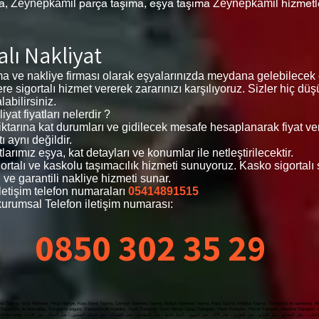
ma,
parça taşıma, eşya taşıma
hizmetl
Zeynepkamil
Zeynepkamil
lı Nakliyat
ma ve nakliye firması olarak eşyalarınızda meydana gelebilecek
zlere sigortalı hizmet vererek zararınızı karşılıyoruz. Sizler hiç 
abilirsiniz.
at fiyatları nelerdir ?
 miktarına kat durumları ve gidilecek mesafe hesaplanarak fiyat v
ı aynı değildir.
arımız eşya, kat detayları ve konumlar ile netleştirilecektir.
igortalı ve kaskolu taşımacılık hizmeti sunuyoruz. Kasko sigortal
 ve garantili nakliye hizmeti sunar.
letişim telefon numaraları
05414891515
urumsal Telefon iletişim numarası:
0850 302 35 29
a Taşıma, çeyiz Nakliyesi, Pikap Nakliye, Koşu Bandı Taşıma, Çamaşır Makinesi Taşıma, Bulaşık Makinesi Taşıma ,Kasa Taşıma, Mobilya Taşıma, Transporte de camiones, Alqu
Transporte de lavavajillas, Transporte seguro, Transporte de muebles, Truck Transport, Truck Rental, Cargo Transport, Piano Transport, Parcel Transport, Machine Transport,
yat, Nakliyat Fiyatları Ataköy , Evden Eve