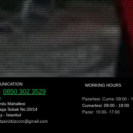
ası nakliyat, Ataköy Şehir içi Nakliyat, Ataköy Parça Eşya Taşıma, Ataköy Sigortalı Nakliyat, Ataköy home deliveryBağcılar Nakliyat, Bağcılar Evden Eve nakliyat, Nakliyat Fi
aşıma, Bağcılar Sigortalı Nakliyat,Bağcılar evden eve nakliyat, Evden eve nakliyat Bağcılar , Bağcılar Kurumsal Nakliyat, Bağcılar Evden Eve Nakliye, Avcılar Nakliyat, Avcılar E
şya Taşıma, Avcılar Sigortalı Nakliyat, Avcılar Transport, Avcılar Home to Home, Transport Prices Avcılar, Home to Home Transport Avcılar, Transport Avcılar, Avcılar Piece Good
ар Транспорт, Авджылар На дом, Транспортные цены Авджылар, Транспорт От дома до дома Авджылар, Транспорт Авджылар, Перевозка штучных грузов Авджылар, Пе
Транспортировка штучных грузов Авджылар, Авджылар застрахованный транспорт,t، أسعار النقل Avcılar، من منزل إلى منزل النقل Avcılar، النقل Avcılar، Avcılar قطعة نقل البضائع، Avcılar نقل البضائع، Avcılar Intercity Transp
UNICATION
WORKING HOURS
0850 302 3529
e:
z
Pazartesi- Cuma: 09:00 - 
yolu Mahallesi
​​Cumartesi: 09:00 - 18:00
aşa Sokak No:20/14
​Pazar: 10:00- 17:00
y - İstanbul
 tasirizbizcom
@gmail.com
nı shipping bomonti nakliyat bülent nakliyat ekim nakliyat ev taşıma evden eve nakliyat fiyat eve nakliyat fulya nakliye fulya nakliyeci gayretepe nakliyat gayrettepe nakliyat
rı esentepe ortaköy nakliyat üsküdar nakliye Şişli evden eve nakliyat şehir içi nakliye şehirler arası nakliyat şişli ev taşıma şişli nakliyat şişli nakliye nakliyat fulya nak
ye Mecidiyeköy Transport Mediciyeköy Transport Moving State Transport Uskudar Transport Companies Esentepe Ortakoy Transport Uskudar Transport Sisli Home To Home Transp
, üsküdar sigortalı nakliyat, üsküdar güvenilir nakliyat, üsküdar en iyi nakliyat firması, üsküdar uygun fiyatlı nakliyat, üsküdar nakliyat fiyatlar, üsküdar evden eve nakliyat fi
hipping bomonti nakliyat bülent nakliyat ekim nakliyat ev taşıma evden eve nakliyat fiyat eve nakliyat fulya nakliye fulya nakliyeci gayretepe nakliyat gayrettepe nakliyat