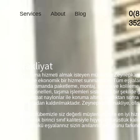
0(8
Services
About
Blog
35
Eve Nakliyat
ulgurlu depolama hizmeti almak isteyen müşteriler Zeynepkamil
em kaliteli hem de ekonomik bir hizmet sunmaktadır. Tüm eşyal
edir. Firma, aynı zamanda paketleme, montaj, sökme ve kolileme
 nakliyat personelleri, taşıma işlemleri sistematik bir şekilde 
beyaz eşyalar patpat naylonlar ile koruma altına alındıktan sonr
me riskleri ortadan kaldırılmaktadır. Zeynepkamil nakliye, ofi
yat 5 Yıllık tecrübemizle siz değerli müşterilerimize en iyi hiz
KLİYAT olarak birinci sınıf kalitesiyle hijyenik dürüstlük kalit
 taşınmayınız çünkü eşyalarınız sizin anılarınız olduğunu farkınd