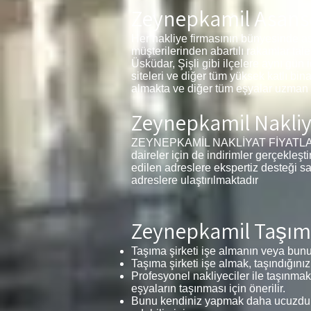
Zeynepkamil Asansö
Her nakliye firmasının bünyesinde a
müşterilerinden abartılı rakamlar tal
Üsküdar, Şişli gibi ilçelere aynı gün
siteleri ve diğer tüm yüksek katlı bin
almakta ve diğer tüm eşyalar uzman p
Zeynepkamil Nakliya
ZEYNEPKAMİL NAKLİYAT FİYATLARI 1+1
daireler için de indirimler gerçekleş
edilen adreslere ekspertiz desteği s
adreslere ulaştırılmaktadır
Zeynepkamil Taşımac
Taşıma şirketi işe almanın veya bunu 
Taşıma şirketi işe almak, taşındığınız
Profesyonel nakliyeciler ile taşınmak
eşyaların taşınması için önerilir.
Bunu kendiniz yapmak daha ucuzdur v