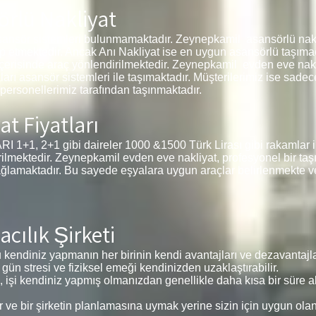
rlü Nakliyat
sansör sistemleri bulunmamaktadır. Zeynepkamil asansörlü nakli
ep etmektedir. Ancak Anı Nakliyat ise en uygun asansörlü taşımac
 içerisinde araç yönlendirilmektedir. Zeynepkamil evden eve nakl
aları asansör sistemleri ile taşımaktadır. Müşterilerimiz ise sade
ersonellerimiz tarafından taşınmaktadır.
t Fiyatları
, 2+1 gibi daireler 1000 &1500 Türk Lirası gibi rakamlar il
tirilmektedir. Zeynepkamil evden eve nakliyat, profesyonel bir ta
ağlamaktadır. Bu sayede eşyalara uygun araçlar belirlenmekte v
ılık Şirketi
kendiniz yapmanın her birinin kendi avantajları ve dezavantajlar
 gün stresi ve fiziksel emeği kendinizden uzaklaştırabilir.
, işi kendiniz yapmış olmanızdan genellikle daha kısa bir süre alı
e bir şirketin planlamasına uymak yerine sizin için uygun ola