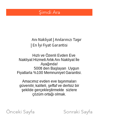
Şimdi Ara
Anı Nakliyat | Anılarınızı Taşır
| En İyi Fiyat Garantisi
​ Hızlı ve Özenli Evden Eve
Nakliyat Hizmeti Artık Anı Nakliyat İle
Ayağında!
500tl den Başlayan Uygun
Fiyatlarla %100 Memnuniyet Garantisi.
Amacımız evden eve taşınmaları
güvenilir, kaliteli, şeffaf ve dertsiz bir
şekilde gerçekleştirmekte sizlere
çözüm ortağı olmak.
Önceki Sayfa
Sonraki Sayfa