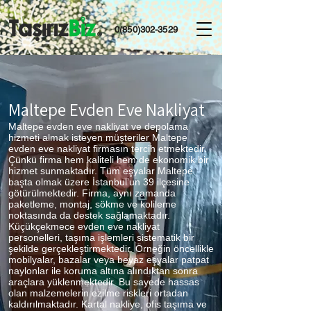
0(850)302-3529
Maltepe Evden Eve Nakliyat
Maltepe evden eve nakliyat ve depolama
hizmeti almak isteyen müşteriler Maltepe
evden eve nakliyat firmasın tercih etmektedir.
Çünkü firma hem kaliteli hem de ekonomik bir
hizmet sunmaktadır. Tüm eşyalar Maltepe
başta olmak üzere İstanbul’un 39 ilçesine
götürülmektedir. Firma, aynı zamanda
paketleme, montaj, sökme ve kolileme
noktasında da destek sağlamaktadır.
Küçükçekmece evden eve nakliyat
personelleri, taşıma işlemleri sistematik bir
şekilde gerçekleştirmektedir. Örneğin öncellikle
mobilyalar, bazalar veya beyaz eşyalar patpat
naylonlar ile koruma altına alındıktan sonra
araçlara yüklenmektedir. Bu sayede hassas
olan malzemelerin ezilme riskleri ortadan
kaldırılmaktadır. Kartal nakliye, ofis taşıma ve