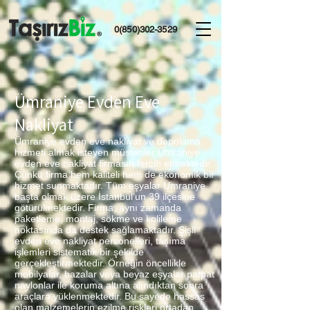
0(850)302-3529
Ümraniye Evden Eve
Nakliyat
Ümraniye evden eve nakliyat ve depolama
hizmeti almak isteyen müşteriler Ümraniye
evden eve nakliyat firmasın tercih etmektedir.
Çünkü firma hem kaliteli hem de ekonomik bir
hizmet sunmaktadır. Tüm eşyalar Ümraniye
başta olmak üzere İstanbul’un 39 ilçesine
götürülmektedir. Firma, aynı zamanda
paketleme, montaj, sökme ve kolileme
noktasında da destek sağlamaktadır. Şişli
evden eve nakliyat personelleri, taşıma
işlemleri sistematik bir şekilde
gerçekleştirmektedir. Örneğin öncellikle
mobilyalar, bazalar veya beyaz eşyalar patpat
naylonlar ile koruma altına alındıktan sonra
araçlara yüklenmektedir. Bu sayede hassas
olan malzemelerin ezilme riskleri ortadan