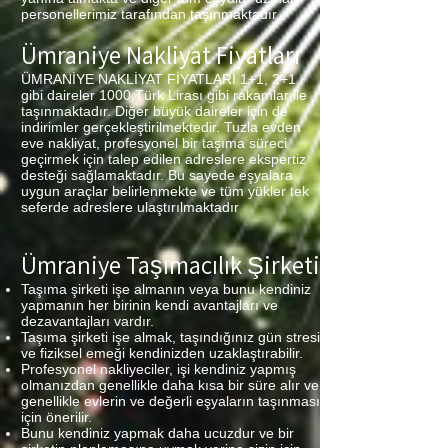
personellerimiz tarafından taşınmaktadır.
Ümraniye Nakliyat Fiyatları
ÜMRANİYE NAKLİYAT FİYATLARI 1+1, 2+1
gibi daireler 1000 Türk Lirası gibi rakamlar ile
taşınmaktadır. Diğer büyük daireler için de
indirimler gerçekleştirilmektedir. Tuzla evden
eve nakliyat, profesyonel bir taşıma süreci
geçirmek için talep edilen adreslere ekspertiz
desteği sağlamaktadır. Bu sayede eşyalara
uygun araçlar belirlenmekte ve tüm yükler tek
seferde adreslere ulaştırılmaktadır
Ümraniye Taşımacılık Şirketi
Taşıma şirketi işe almanın veya bunu kendiniz
yapmanın her birinin kendi avantajları ve
dezavantajları vardır.
Taşıma şirketi işe almak, taşındığınız gün stresi
ve fiziksel emeği kendinizden uzaklaştırabilir.
Profesyonel nakliyeciler, işi kendiniz yapmış
olmanızdan genellikle daha kısa bir süre alır ve
genellikle evlerin ve değerli eşyaların taşınması
için önerilir.
Bunu kendiniz yapmak daha ucuzdur ve bir