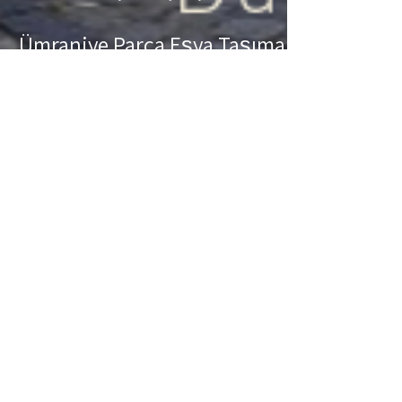
Ümraniye Parça Eşya Taşıma
Ümraniye Parça Eşya Taşıma Eşyalarınız az
ancak çok fazla taşıma ücreti ödemek
istemiyorsanız aradığınız adres firmamız.
Sizlerin ne kadar az eşyanız varsa taşınma
maliyetinizde bir o kadar düşer. Haftalık
programımıza sizlerin eşyalarını da ekleyerek
en az 1 hafta içerisinde eşyalarınızı parça
olarak dilediğiniz noktaya ulaştırıyoruz.
Ümraniye
buzdolabı taşıma,
Ümraniye
koltuk
taşıma,
Ümraniye
çamaşır makinası taşıma,
Ümraniye
tablo taşıma,
Ümraniye
Piyano
Taşıma,
Ümraniye
Dolap Taşıma,
Ümraniye
bulaşık makinesi taşıma,
Ümraniye
parça
taşıma, eşya taşıma
Ümraniye
hizmetlerimiz
devam etmektedir.
Ümraniye Sigortalı Nakliyat
Ümraniye Sigortalı Nakliyat Taşıma ve nakliye
firması olarak eşyalarınızda meydana
gelebilecek en ufak problemde sizlere sigortalı
hizmet vererek zararınızı karşılıyoruz. Sizler
hiç düşünmeden bizleri arayarak profesyonel