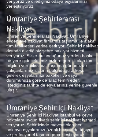
veriyoruz ve dilediğiniz odaya eşyalarınızı
yerleştiriyoruz.
Ümraniye Şehirlerarası
Nakliyat
Ümraniye Şehirlerarası Nakliyat, Ümraniye
evden eve nakliyat firmamız taşınma ile alakalı
tüm faaliyetleri yerine getiriyor. Şehir içi nakliyat
dışında dilediğiniz şehre nakliyat hizmeti
veriyoruz. Sizler bulunduğunuz yerden başka
bir yere gidecekseniz bizlere gerekli olan tüm
bilgileri verebilirsiniz. Taşınma gününüzde
çalışanlarımız sizlerin bulunduğu adrese
gelerek eşyalarınızı paketler ve eşya
durumunuza göre de araç temin eder.
İstediğiniz tarihte de eşyalarınız yerine güvenle
ulaşır.
Ümraniye Şehir İçi Nakliyat
Ümraniye Şehir İçi Nakliyat İstanbul ve çevre
noktalara uygun fiyatlı şehir içi nakliyat hizmeti
veriyoruz. Şehir içinde mevcut olan her
noktaya eşyalarınızı özenli bir şekilde taşıyor
ve profesyonel taşıma gerçekleştiriyoruz.