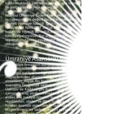
kaldırılmaktadır. Ümraniye nakliye, ofis taşıma
ve parça eşya taşıma desteği de
sağlamaktadır.
İstanbul Ümraniye Evden Eve Nakliyat 5 Yıllık
tecrübemizle siz değerli müşterilerimize en iyi
hizmeti vermeye hazırız. Bağcılar evden eve
nakliyat ANI NAKLİYAT olarak birinci sınıf
kalitesiyle hijyenik dürüstlük kaliteli bir arada da
tutmaya çalışıyoruz. Bizi aramadan kesinlikle
taşınmayınız çünkü eşyalarınız sizin anılarınız
olduğunu farkındayız.
Ümraniye Asansörlü Nakliyat
Her nakliye firmasının bünyesinde asansör
sistemleri bulunmamaktadır. Ümraniye
asansörlü nakliyat hizmeti veren firmalarda
müşterilerinden abartılı rakamlar talep
etmektedir. Ancak Anı Nakliyat ise en uygun
asansörlü taşımacılık desteğini sağlamaktadır.
Üsküdar ve Kadıköy gibi ilçelere aynı gün
içerisinde araç yönlendirilmektedir. Ümraniye
evden eve nakliyat ücretleri firmamız
rezidansları, siteleri ve diğer tüm yüksek katlı
binaları asansör sistemleri ile taşımaktadır.
Müşterilerimiz ise sadece değerli eşyalarını
yanına almakta ve diğer tüm eşyalar uzman