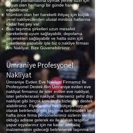
şirketin planlamasına uymak yerine sizin için
uygun olan herhangi bir günde hareket
edebilirsiniz.
Mümkün olan her hareketli ihtiyaç için küçük
yerel nakliyecilerden ulusal minibüs hatlarına
kadar her şey var.
Bazı taşınma şirketleri uzun mesafeli
hareketlere uyum sağlayabilir, depolama
seçenekleri sağlayabilir ve hatta sizin için
paketleme yapabilir işte biz o nakliye firması
Anı Nakliyat. Bize Güvenebilirsiniz.
Ümraniye Profesyonel
Nakliyat
Ümraniye Evden Eve Nakliyat Firmamız İle
Profesyonel Destek Alın Ümraniye evden eve
nakliyat firmamız ile ister evden eve nakliyat,
ister şehirlerarası nakliyat, isterseniz şehir dışı
nakliyat gibi birçok konularda bizlerden destek
alabilirsiniz. Fiyatlarımız her bütçeye uygun
olarak belirlendiği gibi taşınma tarihinizden bir
hafta önce firma personellerimiz sizlerin vermiş
olduğu adrese gelerek ev ile alakalı tespitler
yapar eşyalarınız için ne kadar ambalaj
malzemesinin gideceği belirlenerek taşınma