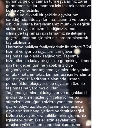
gününüz geldiği zaman tüm eşyalarınız zarar
görmemesi ve kırılmaması için tek tek sarılır ve
kolilere yerleştirilir.
Özenle ve dikkatli bir şekilde eşyalarınız
sarıldığından dolayı kırılma, aşınma ve benzeri
gibi durumlarla karşılaşmanız mümkün değildir
sizlerde eşyalarınızın dilediğiniz zaman
diliminde taşınması için firmamız ile iletişime
geçerek taşınma işlemlerinizi programlayarak
taşıtabilirsiniz.
Ümraniye nakliyat faaliyetlerimiz ile sizlere 7/24
hizmet veriyor ve eşyalarınızın güvenle
taşınmasına olanak sağlıyoruz. Taşınma
hizmetlerinin kolay bir şekilde gerçekleştirilmesi
için her geçen gün ne yapabiliriz diye
düşünüyor ve her taşınma işlemlerinde yapılan
en ufak hatanın tekrarlanmaması için kendimizi
geliştiriyoruz. Kadromuz alanında uzman
personelden oluşuyor olup eşyaların özenle
taşınmasına yardımcı olurlar.
Taşınma işlemleri oldukça zor ve meşakkatli bir
iş olsa da bizler sizler için çalışıyor ve bu
süreçlerin zorluğunu sizlere yansıtmamaya
gayret ediyoruz. Sizler, taşınma esnasında
eşyalarınızın hangi yerlere yerleştirileceğini
bizlere söyleyerek rahatlıkla farklı işleriniz ile
ilgilenebilirsiniz. Bizler sizin eşyalarınızı
araçlara yükledikten sonra kurulum hizmeti de