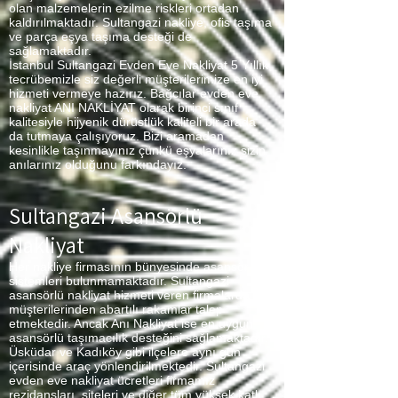
olan malzemelerin ezilme riskleri ortadan
kaldırılmaktadır. Sultangazi nakliye, ofis taşıma
ve parça eşya taşıma desteği de
sağlamaktadır.
İstanbul Sultangazi Evden Eve Nakliyat 5 Yıllık
tecrübemizle siz değerli müşterilerimize en iyi
hizmeti vermeye hazırız. Bağcılar evden eve
nakliyat ANI NAKLİYAT olarak birinci sınıf
kalitesiyle hijyenik dürüstlük kaliteli bir arada
da tutmaya çalışıyoruz. Bizi aramadan
kesinlikle taşınmayınız çünkü eşyalarınız sizin
anılarınız olduğunu farkındayız.
Sultangazi Asansörlü
Nakliyat
Her nakliye firmasının bünyesinde asansör
sistemleri bulunmamaktadır. Sultangazi
asansörlü nakliyat hizmeti veren firmalarda
müşterilerinden abartılı rakamlar talep
etmektedir. Ancak Anı Nakliyat ise en uygun
asansörlü taşımacılık desteğini sağlamaktadır.
Üsküdar ve Kadıköy gibi ilçelere aynı gün
içerisinde araç yönlendirilmektedir. Sultangazi
evden eve nakliyat ücretleri firmamız
rezidansları, siteleri ve diğer tüm yüksek katlı