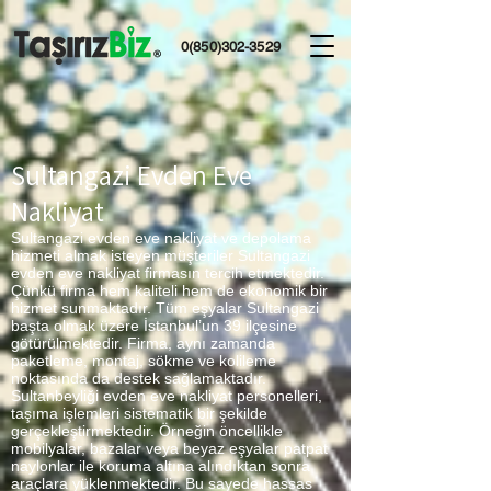
0(850)302-3529
Sultangazi Evden Eve
Nakliyat
Sultangazi evden eve nakliyat ve depolama
hizmeti almak isteyen müşteriler Sultangazi
evden eve nakliyat firmasın tercih etmektedir.
Çünkü firma hem kaliteli hem de ekonomik bir
hizmet sunmaktadır. Tüm eşyalar Sultangazi
başta olmak üzere İstanbul’un 39 ilçesine
götürülmektedir. Firma, aynı zamanda
paketleme, montaj, sökme ve kolileme
noktasında da destek sağlamaktadır.
Sultanbeyliği evden eve nakliyat personelleri,
taşıma işlemleri sistematik bir şekilde
gerçekleştirmektedir. Örneğin öncellikle
mobilyalar, bazalar veya beyaz eşyalar patpat
naylonlar ile koruma altına alındıktan sonra
araçlara yüklenmektedir. Bu sayede hassas