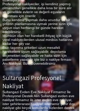
uzaklaştırabilir.
Profesyonel nakliyeciler, işi kendiniz yapmış
olmanızdan genellikle daha kısa bir süre alır
ve genellikle evlerin ve değerli eşyaların
taşınması için önerilir.
Bunu kendiniz yapmak daha ucuzdur ve bir
şirketin planlamasına uymak yerine sizin için
uygun olan herhangi bir günde hareket
edebilirsiniz.
Mümkün olan her hareketli ihtiyaç için küçük
yerel nakliyecilerden ulusal minibüs hatlarına
kadar her şey var.
Bazı taşınma şirketleri uzun mesafeli
hareketlere uyum sağlayabilir, depolama
seçenekleri sağlayabilir ve hatta sizin için
paketleme yapabilir işte biz o nakliye firması
Anı Nakliyat. Bize Güvenebilirsiniz.
Sultangazi Profesyonel
Nakliyat
Sultangazi Evden Eve Nakliyat Firmamız İle
Profesyonel Destek Alın Sultangazi evden eve
nakliyat firmamız ile ister evden eve nakliyat,
ister şehirlerarası nakliyat, isterseniz şehir dışı
nakliyat gibi birçok konularda bizlerden destek