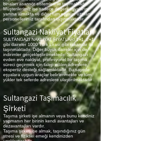
binaları asansör sistemleri ile taşımaktadır.
Müşterilerimiz ise sadece değerli eşyalarını
yanına almakta ve diğer tüm eşyalar uzman
personellerimiz tarafından taşınmaktadır.
Sultangazi Nakliyat Fiyatları
SULTANGAZİ NAKLİYAT FİYATLARI 1+1, 2+1
gibi daireler 1000 Türk Lirası gibi rakamlar ile
taşınmaktadır. Diğer büyük daireler için de
indirimler gerçekleştirilmektedir. Sultangazi
evden eve nakliyat, profesyonel bir taşıma
süreci geçirmek için talep edilen adreslere
ekspertiz desteği sağlamaktadır. Bu sayede
eşyalara uygun araçlar belirlenmekte ve tüm
yükler tek seferde adreslere ulaştırılmaktadır
Sultangazi Taşımacılık
Şirketi
Taşıma şirketi işe almanın veya bunu kendiniz
yapmanın her birinin kendi avantajları ve
dezavantajları vardır.
Taşıma şirketi işe almak, taşındığınız gün
stresi ve fiziksel emeği kendinizden