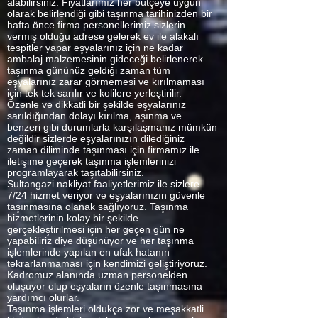
alabilirsiniz. Fiyatlarımız her bütçeye uygun
olarak belirlendiği gibi taşınma tarihinizden bir
hafta önce firma personellerimiz sizlerin
vermiş olduğu adrese gelerek ev ile alakalı
tespitler yapar eşyalarınız için ne kadar
ambalaj malzemesinin gideceği belirlenerek
taşınma gününüz geldiği zaman tüm
eşyalarınız zarar görmemesi ve kırılmaması
için tek tek sarılır ve kolilere yerleştirilir.
Özenle ve dikkatli bir şekilde eşyalarınız
sarıldığından dolayı kırılma, aşınma ve
benzeri gibi durumlarla karşılaşmanız mümkün
değildir sizlerde eşyalarınızın dilediğiniz
zaman diliminde taşınması için firmamız ile
iletişime geçerek taşınma işlemlerinizi
programlayarak taşıtabilirsiniz.
Sultangazi nakliyat faaliyetlerimiz ile sizlere
7/24 hizmet veriyor ve eşyalarınızın güvenle
taşınmasına olanak sağlıyoruz. Taşınma
hizmetlerinin kolay bir şekilde
gerçekleştirilmesi için her geçen gün ne
yapabiliriz diye düşünüyor ve her taşınma
işlemlerinde yapılan en ufak hatanın
tekrarlanmaması için kendimizi geliştiriyoruz.
Kadromuz alanında uzman personelden
oluşuyor olup eşyaların özenle taşınmasına
yardımcı olurlar.
Taşınma işlemleri oldukça zor ve meşakkatli