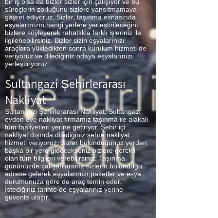
bir iş olsa da bizler sizler için çalışıyor ve bu
süreçlerin zorluğunu sizlere yansıtmamaya
gayret ediyoruz. Sizler, taşınma esnasında
eşyalarınızın hangi yerlere yerleştirileceğini
bizlere söyleyerek rahatlıkla farklı işleriniz ile
ilgilenebilirsiniz. Bizler sizin eşyalarınızı
araçlara yükledikten sonra kurulum hizmeti de
veriyoruz ve dilediğiniz odaya eşyalarınızı
yerleştiriyoruz.
Sultangazi Şehirlerarası
Nakliyat
Sultangazi Şehirlerarası Nakliyat, Sultangazi
evden eve nakliyat firmamız taşınma ile alakalı
tüm faaliyetleri yerine getiriyor. Şehir içi
nakliyat dışında dilediğiniz şehre nakliyat
hizmeti veriyoruz. Sizler bulunduğunuz yerden
başka bir yere gidecekseniz bizlere gerekli
olan tüm bilgileri verebilirsiniz. Taşınma
gününüzde çalışanlarımız sizlerin bulunduğu
adrese gelerek eşyalarınızı paketler ve eşya
durumunuza göre de araç temin eder.
İstediğiniz tarihte de eşyalarınız yerine
güvenle ulaşır.