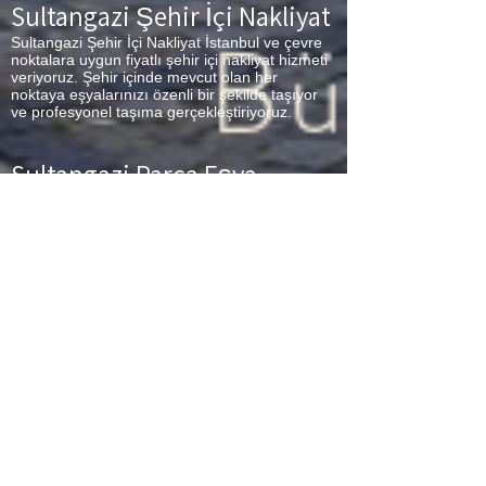
Sultangazi Şehir İçi Nakliyat
Sultangazi Şehir İçi Nakliyat İstanbul ve çevre
noktalara uygun fiyatlı şehir içi nakliyat hizmeti
veriyoruz. Şehir içinde mevcut olan her
noktaya eşyalarınızı özenli bir şekilde taşıyor
ve profesyonel taşıma gerçekleştiriyoruz.
Sultangazi Parça Eşya
Taşıma
Sultangazi Parça Eşya Taşıma Eşyalarınız az
ancak çok fazla taşıma ücreti ödemek
istemiyorsanız aradığınız adres firmamız.
Sizlerin ne kadar az eşyanız varsa taşınma
maliyetinizde bir o kadar düşer. Haftalık
programımıza sizlerin eşyalarını da ekleyerek
en az 1 hafta içerisinde eşyalarınızı parça
olarak dilediğiniz noktaya ulaştırıyoruz.
Sultangazi
buzdolabı taşıma,
Sultangazi
koltuk
taşıma,
Sultangazi
çamaşır makinası taşıma,
Sultangazi
tablo taşıma,
Sultangazi
Piyano
Taşıma,
Sultangazi
Dolap Taşıma,
Sultangazi
bulaşık makinesi taşıma,
Sultangazi
parça
taşıma, eşya taşıma
Sultangazi
hizmetlerimiz
devam etmektedir.