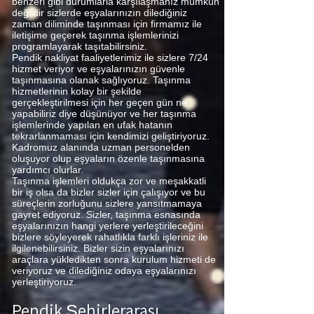
benzeri gibi durumlarla karşılaşmanız mümkün
değildir sizlerde eşyalarınızın dilediğiniz
zaman diliminde taşınması için firmamız ile
iletişime geçerek taşınma işlemlerinizi
programlayarak taşıtabilirsiniz.
Pendik nakliyat faaliyetlerimiz ile sizlere 7/24
hizmet veriyor ve eşyalarınızın güvenle
taşınmasına olanak sağlıyoruz. Taşınma
hizmetlerinin kolay bir şekilde
gerçekleştirilmesi için her geçen gün ne
yapabiliriz diye düşünüyor ve her taşınma
işlemlerinde yapılan en ufak hatanın
tekrarlanmaması için kendimizi geliştiriyoruz.
Kadromuz alanında uzman personelden
oluşuyor olup eşyaların özenle taşınmasına
yardımcı olurlar.
Taşınma işlemleri oldukça zor ve meşakkatli
bir iş olsa da bizler sizler için çalışıyor ve bu
süreçlerin zorluğunu sizlere yansıtmamaya
gayret ediyoruz. Sizler, taşınma esnasında
eşyalarınızın hangi yerlere yerleştirileceğini
bizlere söyleyerek rahatlıkla farklı işleriniz ile
ilgilenebilirsiniz. Bizler sizin eşyalarınızı
araçlara yükledikten sonra kurulum hizmeti de
veriyoruz ve dilediğiniz odaya eşyalarınızı
yerleştiriyoruz.
Pendik Şehirlerarası