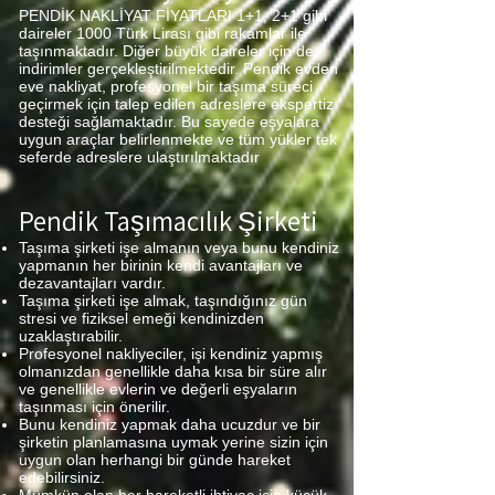
PENDİK NAKLİYAT FİYATLARI 1+1, 2+1 gibi
daireler 1000 Türk Lirası gibi rakamlar ile
taşınmaktadır. Diğer büyük daireler için de
indirimler gerçekleştirilmektedir. Pendik evden
eve nakliyat, profesyonel bir taşıma süreci
geçirmek için talep edilen adreslere ekspertiz
desteği sağlamaktadır. Bu sayede eşyalara
uygun araçlar belirlenmekte ve tüm yükler tek
seferde adreslere ulaştırılmaktadır
Pendik Taşımacılık Şirketi
Taşıma şirketi işe almanın veya bunu kendiniz
yapmanın her birinin kendi avantajları ve
dezavantajları vardır.
Taşıma şirketi işe almak, taşındığınız gün
stresi ve fiziksel emeği kendinizden
uzaklaştırabilir.
Profesyonel nakliyeciler, işi kendiniz yapmış
olmanızdan genellikle daha kısa bir süre alır
ve genellikle evlerin ve değerli eşyaların
taşınması için önerilir.
Bunu kendiniz yapmak daha ucuzdur ve bir
şirketin planlamasına uymak yerine sizin için
uygun olan herhangi bir günde hareket
edebilirsiniz.