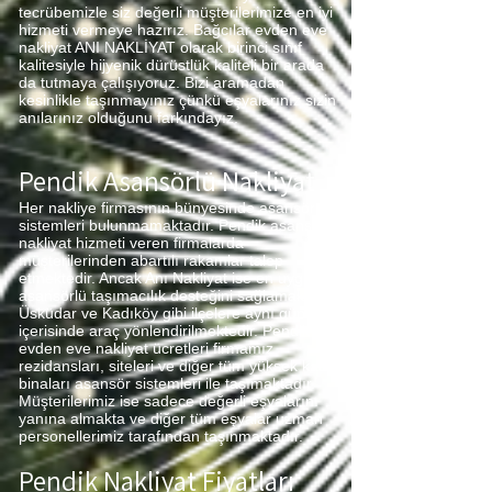
tecrübemizle siz değerli müşterilerimize en iyi
hizmeti vermeye hazırız. Bağcılar evden eve
nakliyat ANI NAKLİYAT olarak birinci sınıf
kalitesiyle hijyenik dürüstlük kaliteli bir arada
da tutmaya çalışıyoruz. Bizi aramadan
kesinlikle taşınmayınız çünkü eşyalarınız sizin
anılarınız olduğunu farkındayız.
Pendik Asansörlü Nakliyat
Her nakliye firmasının bünyesinde asansör
sistemleri bulunmamaktadır. Pendik asansörlü
nakliyat hizmeti veren firmalarda
müşterilerinden abartılı rakamlar talep
etmektedir. Ancak Anı Nakliyat ise en uygun
asansörlü taşımacılık desteğini sağlamaktadır.
Üsküdar ve Kadıköy gibi ilçelere aynı gün
içerisinde araç yönlendirilmektedir. Pendik
evden eve nakliyat ücretleri firmamız
rezidansları, siteleri ve diğer tüm yüksek katlı
binaları asansör sistemleri ile taşımaktadır.
Müşterilerimiz ise sadece değerli eşyalarını
yanına almakta ve diğer tüm eşyalar uzman
personellerimiz tarafından taşınmaktadır.
Pendik Nakliyat Fiyatları