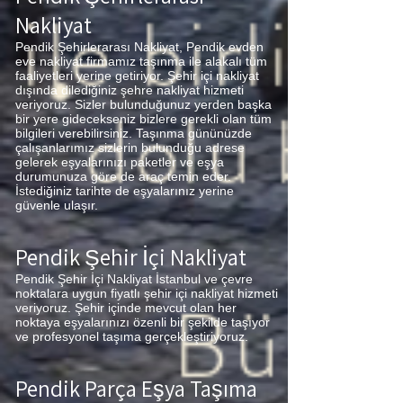
Nakliyat
Pendik Şehirlerarası Nakliyat, Pendik evden
eve nakliyat firmamız taşınma ile alakalı tüm
faaliyetleri yerine getiriyor. Şehir içi nakliyat
dışında dilediğiniz şehre nakliyat hizmeti
veriyoruz. Sizler bulunduğunuz yerden başka
bir yere gidecekseniz bizlere gerekli olan tüm
bilgileri verebilirsiniz. Taşınma gününüzde
çalışanlarımız sizlerin bulunduğu adrese
gelerek eşyalarınızı paketler ve eşya
durumunuza göre de araç temin eder.
İstediğiniz tarihte de eşyalarınız yerine
güvenle ulaşır.
Pendik Şehir İçi Nakliyat
Pendik Şehir İçi Nakliyat İstanbul ve çevre
noktalara uygun fiyatlı şehir içi nakliyat hizmeti
veriyoruz. Şehir içinde mevcut olan her
noktaya eşyalarınızı özenli bir şekilde taşıyor
ve profesyonel taşıma gerçekleştiriyoruz.
Pendik Parça Eşya Taşıma