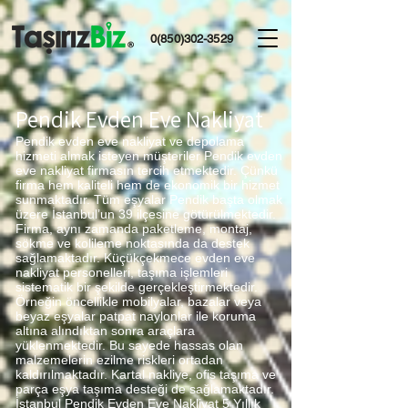
0(850)302-3529
Pendik Evden Eve Nakliyat
Pendik evden eve nakliyat ve depolama
hizmeti almak isteyen müşteriler Pendik evden
eve nakliyat firmasın tercih etmektedir. Çünkü
firma hem kaliteli hem de ekonomik bir hizmet
sunmaktadır. Tüm eşyalar Pendik başta olmak
üzere İstanbul’un 39 ilçesine götürülmektedir.
Firma, aynı zamanda paketleme, montaj,
sökme ve kolileme noktasında da destek
sağlamaktadır. Küçükçekmece evden eve
nakliyat personelleri, taşıma işlemleri
sistematik bir şekilde gerçekleştirmektedir.
Örneğin öncellikle mobilyalar, bazalar veya
beyaz eşyalar patpat naylonlar ile koruma
altına alındıktan sonra araçlara
yüklenmektedir. Bu sayede hassas olan
malzemelerin ezilme riskleri ortadan
kaldırılmaktadır. Kartal nakliye, ofis taşıma ve
parça eşya taşıma desteği de sağlamaktadır.
İstanbul Pendik Evden Eve Nakliyat 5 Yıllık