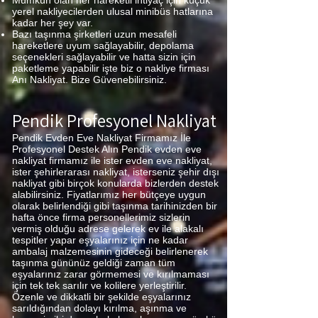
Mümkün olan her hareketli ihtiyaç için küçük
yerel nakliyecilerden ulusal minibüs hatlarına
kadar her şey var.
Bazı taşınma şirketleri uzun mesafeli
hareketlere uyum sağlayabilir, depolama
seçenekleri sağlayabilir ve hatta sizin için
paketleme yapabilir işte biz o nakliye firması
Anı Nakliyat. Bize Güvenebilirsiniz.
Pendik Profesyonel Nakliyat
Pendik Evden Eve Nakliyat Firmamız İle
Profesyonel Destek Alın Pendik evden eve
nakliyat firmamız ile ister evden eve nakliyat,
ister şehirlerarası nakliyat, isterseniz şehir dışı
nakliyat gibi birçok konularda bizlerden destek
alabilirsiniz. Fiyatlarımız her bütçeye uygun
olarak belirlendiği gibi taşınma tarihinizden bir
hafta önce firma personellerimiz sizlerin
vermiş olduğu adrese gelerek ev ile alakalı
tespitler yapar eşyalarınız için ne kadar
ambalaj malzemesinin gideceği belirlenerek
taşınma gününüz geldiği zaman tüm
eşyalarınız zarar görmemesi ve kırılmaması
için tek tek sarılır ve kolilere yerleştirilir.
Özenle ve dikkatli bir şekilde eşyalarınız
sarıldığından dolayı kırılma, aşınma ve