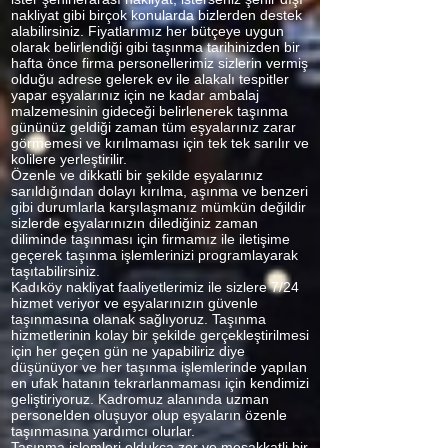
nakliyat gibi birçok konularda bizlerden destek
alabilirsiniz. Fiyatlarımız her bütçeye uygun
olarak belirlendiği gibi taşınma tarihinizden bir
hafta önce firma personellerimiz sizlerin vermiş
olduğu adrese gelerek ev ile alakalı tespitler
yapar eşyalarınız için ne kadar ambalaj
malzemesinin gideceği belirlenerek taşınma
gününüz geldiği zaman tüm eşyalarınız zarar
görmemesi ve kırılmaması için tek tek sarılır ve
kolilere yerleştirilir.
Özenle ve dikkatli bir şekilde eşyalarınız
sarıldığından dolayı kırılma, aşınma ve benzeri
gibi durumlarla karşılaşmanız mümkün değildir
sizlerde eşyalarınızın dilediğiniz zaman
diliminde taşınması için firmamız ile iletişime
geçerek taşınma işlemlerinizi programlayarak
taşıtabilirsiniz.
Kadıköy nakliyat faaliyetlerimiz ile sizlere 7/24
hizmet veriyor ve eşyalarınızın güvenle
taşınmasına olanak sağlıyoruz. Taşınma
hizmetlerinin kolay bir şekilde gerçekleştirilmesi
için her geçen gün ne yapabiliriz diye
düşünüyor ve her taşınma işlemlerinde yapılan
en ufak hatanın tekrarlanmaması için kendimizi
geliştiriyoruz. Kadromuz alanında uzman
personelden oluşuyor olup eşyaların özenle
taşınmasına yardımcı olurlar.
Taşınma işlemleri oldukça zor ve meşakkatli bir