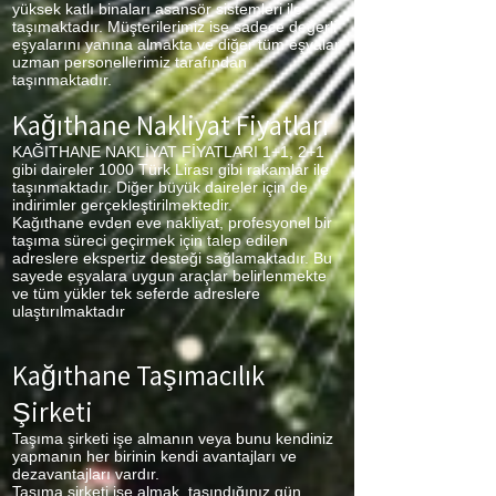
yüksek katlı binaları asansör sistemleri ile
taşımaktadır. Müşterilerimiz ise sadece değerli
eşyalarını yanına almakta ve diğer tüm eşyalar
uzman personellerimiz tarafından
taşınmaktadır.
Kağıthane Nakliyat Fiyatları
KAĞITHANE NAKLİYAT FİYATLARI 1+1, 2+1
gibi daireler 1000 Türk Lirası gibi rakamlar ile
taşınmaktadır. Diğer büyük daireler için de
indirimler gerçekleştirilmektedir.
Kağıthane
evden eve nakliyat, profesyonel bir
taşıma süreci geçirmek için talep edilen
adreslere ekspertiz desteği sağlamaktadır. Bu
sayede eşyalara uygun araçlar belirlenmekte
ve tüm yükler tek seferde adreslere
ulaştırılmaktadır
Kağıthane Taşımacılık
Şirketi
Taşıma şirketi işe almanın veya bunu kendiniz
yapmanın her birinin kendi avantajları ve
dezavantajları vardır.
Taşıma şirketi işe almak, taşındığınız gün