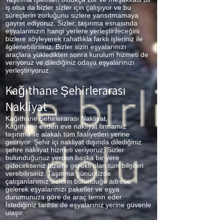
iş olsa da bizler sizler için çalışıyor ve bu
süreçlerin zorluğunu sizlere yansıtmamaya
gayret ediyoruz. Sizler, taşınma esnasında
eşyalarınızın hangi yerlere yerleştirileceğini
bizlere söyleyerek rahatlıkla farklı işleriniz ile
ilgilenebilirsiniz. Bizler sizin eşyalarınızı
araçlara yükledikten sonra kurulum hizmeti de
veriyoruz ve dilediğiniz odaya eşyalarınızı
yerleştiriyoruz.
Kağıthane Şehirlerarası
Nakliyat
Kağıthane Şehirlerarası Nakliyat,
Kağıthane
evden eve nakliyat firmamız
taşınma ile alakalı tüm faaliyetleri yerine
getiriyor. Şehir içi nakliyat dışında dilediğiniz
şehre nakliyat hizmeti veriyoruz. Sizler
bulunduğunuz yerden başka bir yere
gidecekseniz bizlere gerekli olan tüm bilgileri
verebilirsiniz. Taşınma gününüzde
çalışanlarımız sizlerin bulunduğu adrese
gelerek eşyalarınızı paketler ve eşya
durumunuza göre de araç temin eder.
İstediğiniz tarihte de eşyalarınız yerine güvenle
ulaşır.