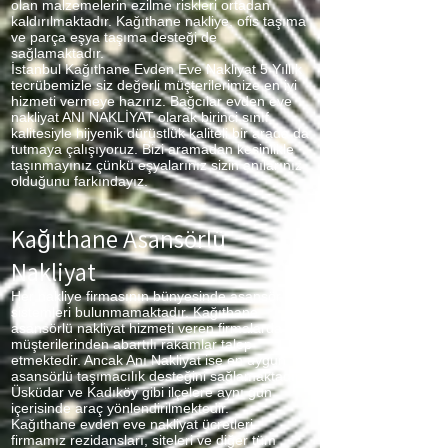
olan malzemelerin ezilme riskleri ortadan
kaldırılmaktadır. Kağıthane
nakliye, ofis taşıma
ve parça eşya taşıma desteği de
sağlamaktadır.
İstanbul Kağıthane
Evden Eve Nakliyat 5 Yıllık
tecrübemizle siz değerli müşterilerimize en iyi
hizmeti vermeye hazırız. Bağcılar evden eve
nakliyat ANI NAKLİYAT olarak birinci sınıf
kalitesiyle hijyenik dürüstlük kaliteli bir arada da
tutmaya çalışıyoruz. Bizi aramadan kesinlikle
taşınmayınız çünkü eşyalarınız sizin anılarınız
olduğunu farkındayız.
Kağıthane Asansörlü
Nakliyat
Her nakliye firmasının bünyesinde asansör
sistemleri bulunmamaktadır. Kağıthane
asansörlü nakliyat hizmeti veren firmalarda
müşterilerinden abartılı rakamlar talep
etmektedir. Ancak Anı Nakliyat ise en uygun
asansörlü taşımacılık desteğini sağlamaktadır.
Üsküdar ve Kadıköy gibi ilçelere aynı gün
içerisinde araç yönlendirilmektedir.
Kağıthane
evden eve nakliyat ücretleri
firmamız rezidansları, siteleri ve diğer tüm