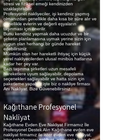
stresi ve fiziksel emeği kendinizden
uzaklaştırabilir.
Profesyonel nakliyeciler, işi kendiniz yapmış
olmanızdan genellikle daha kısa bir süre alır ve
genellikle evlerin ve değerli eşyaların
taşınması için önerilir.
Bunu kendiniz yapmak daha ucuzdur ve bir
şirketin planlamasına uymak yerine sizin için
uygun olan herhangi bir günde hareket
edebilirsiniz.
Mümkün olan her hareketli ihtiyaç için küçük
yerel nakliyecilerden ulusal minibüs hatlarına
kadar her şey var.
Bazı taşınma şirketleri uzun mesafeli
hareketlere uyum sağlayabilir, depolama
seçenekleri sağlayabilir ve hatta sizin için
paketleme yapabilir işte biz o nakliye firması
Anı Nakliyat. Bize Güvenebilirsiniz.
Kağıthane Profesyonel
Nakliyat
Kağıthane Evden Eve Nakliyat Firmamız İle
Profesyonel Destek Alın Kağıthane
evden eve
nakliyat firmamız ile ister evden eve nakliyat,
ister şehirlerarası nakliyat, isterseniz şehir dışı