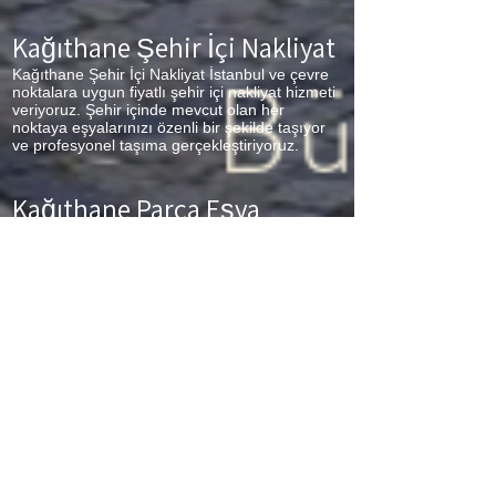
Kağıthane Şehir İçi Nakliyat
Kağıthane
Şehir İçi Nakliyat İstanbul ve çevre
noktalara uygun fiyatlı şehir içi nakliyat hizmeti
veriyoruz. Şehir içinde mevcut olan her
noktaya eşyalarınızı özenli bir şekilde taşıyor
ve profesyonel taşıma gerçekleştiriyoruz.
Kağıthane Parça Eşya
Taşıma
Kağıthane
Parça Eşya Taşıma Eşyalarınız az
ancak çok fazla taşıma ücreti ödemek
istemiyorsanız aradığınız adres firmamız.
Sizlerin ne kadar az eşyanız varsa taşınma
maliyetinizde bir o kadar düşer. Haftalık
programımıza sizlerin eşyalarını da ekleyerek
en az 1 hafta içerisinde eşyalarınızı parça
olarak dilediğiniz noktaya ulaştırıyoruz.
Kağıthane
buzdolabı taşıma,
Kağıthane
koltuk
taşıma,
Kağıthane
çamaşır makinası taşıma,
Kağıthane
tablo taşıma,
Kağıthane
Piyano
Taşıma,
Kağıthane
Dolap Taşıma,
Kağıthane
bulaşık makinesi taşıma,
Kağıthane
parça