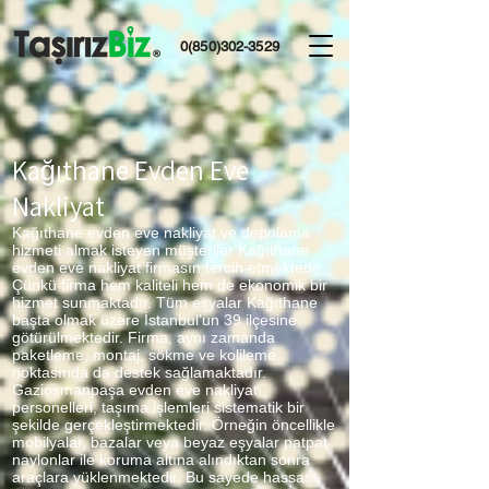
0(850)302-3529
Kağıthane Evden Eve
Nakliyat
Kağıthane evden eve nakliyat ve depolama
hizmeti almak isteyen müşteriler Kağıthane
evden eve nakliyat firmasın tercih etmektedir.
Çünkü firma hem kaliteli hem de ekonomik bir
hizmet sunmaktadır. Tüm eşyalar Kağıthane
başta olmak üzere İstanbul’un 39 ilçesine
götürülmektedir. Firma, aynı zamanda
paketleme, montaj, sökme ve kolileme
noktasında da destek sağlamaktadır.
Gaziosmanpaşa evden eve nakliyat
personelleri, taşıma işlemleri sistematik bir
şekilde gerçekleştirmektedir. Örneğin öncellikle
mobilyalar, bazalar veya beyaz eşyalar patpat
naylonlar ile koruma altına alındıktan sonra
araçlara yüklenmektedir. Bu sayede hassas