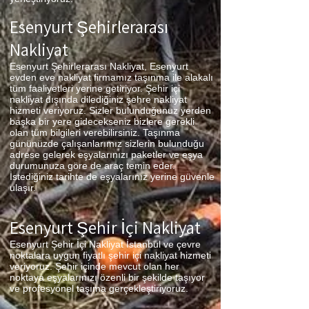
Esenyurt Şehirlerarası
Nakliyat
Esenyurt Şehirlerarası Nakliyat, Esenyurt
evden eve nakliyat firmamız taşınma ile alakalı
tüm faaliyetleri yerine getiriyor. Şehir içi
nakliyat dışında dilediğiniz şehre nakliyat
hizmeti veriyoruz. Sizler bulunduğunuz yerden
başka bir yere gidecekseniz bizlere gerekli
olan tüm bilgileri verebilirsiniz. Taşınma
gününüzde çalışanlarımız sizlerin bulunduğu
adrese gelerek eşyalarınızı paketler ve eşya
durumunuza göre de araç temin eder.
İstediğiniz tarihte de eşyalarınız yerine güvenle
ulaşır.
Esenyurt Şehir İçi Nakliyat
Esenyurt Şehir İçi Nakliyat İstanbul ve çevre
noktalara uygun fiyatlı şehir içi nakliyat hizmeti
veriyoruz. Şehir içinde mevcut olan her
noktaya eşyalarınızı özenli bir şekilde taşıyor
ve profesyonel taşıma gerçekleştiriyoruz.