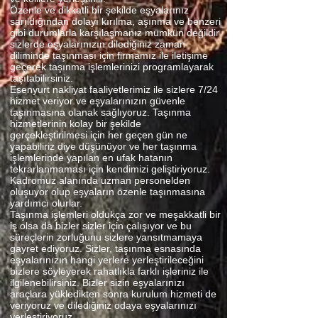
Özenle ve dikkatli bir şekilde eşyalarınız
sarıldığından dolayı kırılma, aşınma ve benzeri
gibi durumlarla karşılaşmanız mümkün değildir
sizlerde eşyalarınızın dilediğiniz zaman
diliminde taşınması için firmamız ile iletişime
geçerek taşınma işlemlerinizi programlayarak
taşıtabilirsiniz.
Esenyurt nakliyat faaliyetlerimiz ile sizlere 7/24
hizmet veriyor ve eşyalarınızın güvenle
taşınmasına olanak sağlıyoruz. Taşınma
hizmetlerinin kolay bir şekilde
gerçekleştirilmesi için her geçen gün ne
yapabiliriz diye düşünüyor ve her taşınma
işlemlerinde yapılan en ufak hatanın
tekrarlanmaması için kendimizi geliştiriyoruz.
Kadromuz alanında uzman personelden
oluşuyor olup eşyaların özenle taşınmasına
yardımcı olurlar.
Taşınma işlemleri oldukça zor ve meşakkatli bir
iş olsa da bizler sizler için çalışıyor ve bu
süreçlerin zorluğunu sizlere yansıtmamaya
gayret ediyoruz. Sizler, taşınma esnasında
eşyalarınızın hangi yerlere yerleştirileceğini
bizlere söyleyerek rahatlıkla farklı işleriniz ile
ilgilenebilirsiniz. Bizler sizin eşyalarınızı
araçlara yükledikten sonra kurulum hizmeti de
veriyoruz ve dilediğiniz odaya eşyalarınızı
yerleştiriyoruz.