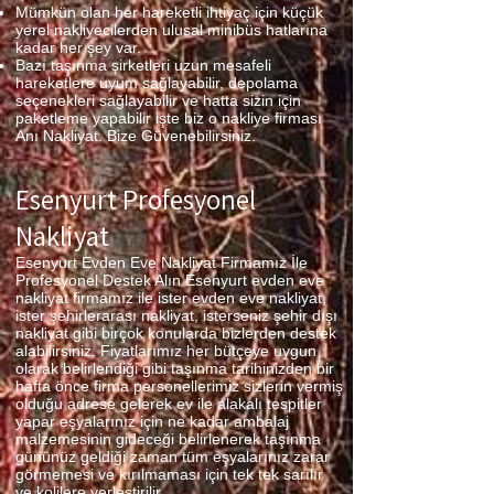
Mümkün olan her hareketli ihtiyaç için küçük
yerel nakliyecilerden ulusal minibüs hatlarına
kadar her şey var.
Bazı taşınma şirketleri uzun mesafeli
hareketlere uyum sağlayabilir, depolama
seçenekleri sağlayabilir ve hatta sizin için
paketleme yapabilir işte biz o nakliye firması
Anı Nakliyat. Bize Güvenebilirsiniz.
Esenyurt Profesyonel
Nakliyat
Esenyurt Evden Eve Nakliyat Firmamız İle
Profesyonel Destek Alın Esenyurt evden eve
nakliyat firmamız ile ister evden eve nakliyat,
ister şehirlerarası nakliyat, isterseniz şehir dışı
nakliyat gibi birçok konularda bizlerden destek
alabilirsiniz. Fiyatlarımız her bütçeye uygun
olarak belirlendiği gibi taşınma tarihinizden bir
hafta önce firma personellerimiz sizlerin vermiş
olduğu adrese gelerek ev ile alakalı tespitler
yapar eşyalarınız için ne kadar ambalaj
malzemesinin gideceği belirlenerek taşınma
gününüz geldiği zaman tüm eşyalarınız zarar
görmemesi ve kırılmaması için tek tek sarılır
ve kolilere yerleştirilir.