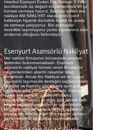
İstanbul Esenyurt Evden Eve Nakliyat 5 Yıllık
tecrübemizle siz değerli müşterilerimize en iyi
hizmeti vermeye hazırız. Bağcılar evden eve
nakliyat ANI NAKLİYAT olarak birinci sınıf
kalitesiyle hijyenik dürüstlük kaliteli bir arada
da tutmaya çalışıyoruz. Bizi aramadan
kesinlikle taşınmayınız çünkü eşyalarınız sizin
anılarınız olduğunu farkındayız.
Esenyurt Asansörlü Nakliyat
Her nakliye firmasının bünyesinde asansör
sistemleri bulunmamaktadır. Esenyurt
asansörlü nakliyat hizmeti veren firmalarda
müşterilerinden abartılı rakamlar talep
etmektedir. Ancak Anı Nakliyat ise en uygun
asansörlü taşımacılık desteğini sağlamaktadır.
Üsküdar ve Kadıköy gibi ilçelere aynı gün
içerisinde araç yönlendirilmektedir. Esenyurt
evden eve nakliyat ücretleri firmamız
rezidansları, siteleri ve diğer tüm yüksek katlı
binaları asansör sistemleri ile taşımaktadır.
Müşterilerimiz ise sadece değerli eşyalarını
yanına almakta ve diğer tüm eşyalar uzman
personellerimiz tarafından taşınmaktadır.