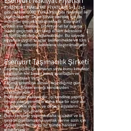
Esenyurt Nakliyat Fiyatları
ESENYURT NAKLİYAT FİYATLARI 1+1, 2+1
gibi daireler 1000 Türk Lirası gibi rakamlar ile
taşınmaktadır. Diğer büyük daireler için de
indirimler gerçekleştirilmektedir. Esenyurt
evden eve nakliyat, profesyonel bir taşıma
süreci geçirmek için talep edilen adreslere
ekspertiz desteği sağlamaktadır. Bu sayede
eşyalara uygun araçlar belirlenmekte ve tüm
yükler tek seferde adreslere ulaştırılmaktadır
Esenyurt Taşımacılık Şirketi
Taşıma şirketi işe almanın veya bunu kendiniz
yapmanın her birinin kendi avantajları ve
dezavantajları vardır.
Taşıma şirketi işe almak, taşındığınız gün
stresi ve fiziksel emeği kendinizden
uzaklaştırabilir.
Profesyonel nakliyeciler, işi kendiniz yapmış
olmanızdan genellikle daha kısa bir süre alır
ve genellikle evlerin ve değerli eşyaların
taşınması için önerilir.
Bunu kendiniz yapmak daha ucuzdur ve bir
şirketin planlamasına uymak yerine sizin için
uygun olan herhangi bir günde hareket
edebilirsiniz.