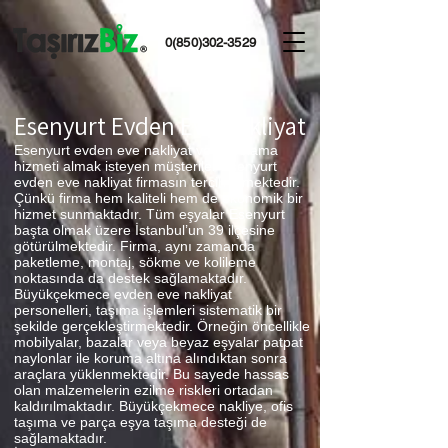
0(850)302-3529
Esenyurt Evden Eve Nakliyat
Esenyurt evden eve nakliyat ve depolama
hizmeti almak isteyen müşteriler Esenyurt
evden eve nakliyat firmasın tercih etmektedir.
Çünkü firma hem kaliteli hem de ekonomik bir
hizmet sunmaktadır. Tüm eşyalar Esenyurt
başta olmak üzere İstanbul’un 39 ilçesine
götürülmektedir. Firma, aynı zamanda
paketleme, montaj, sökme ve kolileme
noktasında da destek sağlamaktadır.
Büyükçekmece evden eve nakliyat
personelleri, taşıma işlemleri sistematik bir
şekilde gerçekleştirmektedir. Örneğin öncellikle
mobilyalar, bazalar veya beyaz eşyalar patpat
naylonlar ile koruma altına alındıktan sonra
araçlara yüklenmektedir. Bu sayede hassas
olan malzemelerin ezilme riskleri ortadan
kaldırılmaktadır. Büyükçekmece nakliye, ofis
taşıma ve parça eşya taşıma desteği de
sağlamaktadır.