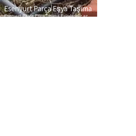
Esenyurt Parça Eşya Taşıma
Esenyurt Parça Eşya Taşıma Eşyalarınız az
ancak çok fazla taşıma ücreti ödemek
istemiyorsanız aradığınız adres firmamız.
Sizlerin ne kadar az eşyanız varsa taşınma
maliyetinizde bir o kadar düşer. Haftalık
programımıza sizlerin eşyalarını da ekleyerek
en az 1 hafta içerisinde eşyalarınızı parça
olarak dilediğiniz noktaya ulaştırıyoruz.
Esenyurt
koltuk taşıma,
Esenyurt
çamaşır
makinası taşıma,
Esenyurt
tablo taşıma,
Esenyurt
Piyano Taşıma,
Esenyurt
Dolap
Taşıma,
Esenyurt
bulaşık makinesi taşıma,
Esenyurt
parça taşıma, eşya taşıma
Esenyurt
hizmetlerimiz devam etmektedir.
Esenyurt Sigortalı Nakliyat
Esenyurt Sigortalı Nakliyat Taşıma ve nakliye
firması olarak eşyalarınızda meydana
gelebilecek en ufak problemde sizlere sigortalı
hizmet vererek zararınızı karşılıyoruz. Sizler
hiç düşünmeden bizleri arayarak profesyonel
taşıma hizmeti alabilirsiniz.
Esenyurt şehir içi evden eve nakliyat fiyatları
nelerdir ?